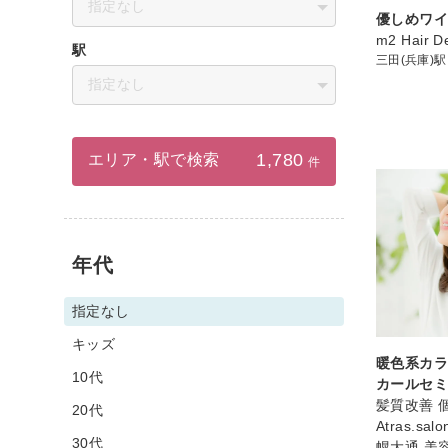
指定なし
優しめワ
m2 Hair D
駅
三田(兵庫)駅
指定なし
1,780
エリア・駅で検索
件
年代
指定なし
キッズ
暖色系カラ
10代
カールセ
髪質改善 
20代
Atras.sa
30代
幌大通 美容