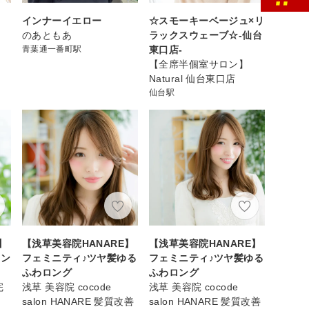
インナーイエロー
☆スモーキーベージュ×リ
のあともあ
ラックスウェーブ☆-仙台
青葉通一番町駅
東口店-
【全席半個室サロン】
Natural 仙台東口店
仙台駅
】
【浅草美容院HANARE】
【浅草美容院HANARE】
レン
フェミニティ♪ツヤ髪ゆる
フェミニティ♪ツヤ髪ゆる
ふわロング
ふわロング
完
浅草 美容院 cocode
浅草 美容院 cocode
salon HANARE 髪質改善
salon HANARE 髪質改善