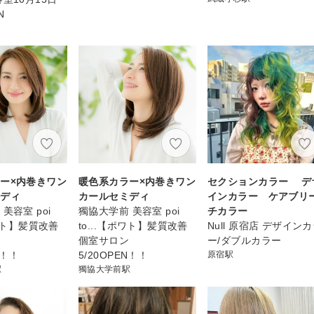
N
ー×内巻きワン
暖色系カラー×内巻きワン
セクションカラー デ
ミディ
カールセミディ
インカラー ケアブリ
美容室 poi
獨協大学前 美容室 poi
チカラー
ポワト】髪質改善
to...【ポワト】髪質改善
Null 原宿店 デザイン
ン
個室サロン
ー/ダブルカラー
N！！
5/20OPEN！！
原宿駅
駅
獨協大学前駅