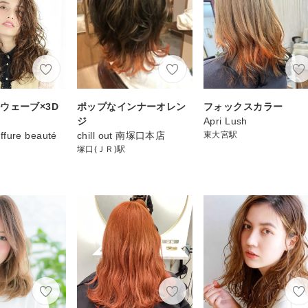
ウェーブ×3D
ポップなインナーオレン
フォックスカラー
ジ
Apri Lush
ffure beauté
chill out 南塚口本店
東大宮駅
塚口(ＪＲ)駅