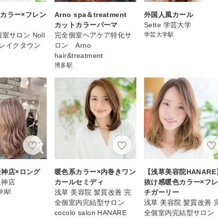
カラー×フレン
Arno spa＆treatment
外国人風カール
ー
カットカラーパーマ
Sette 学芸大学
室サロン Noll
完全個室ヘアケア特化サ
学芸大学駅
越谷レイクタウン
ロン Arno
hair&treatment
博多駅
 天神店×ロング
暖色系カラー×内巻きワン
【浅草美容院HANARE
 天神店
カールセミディ
抜け感暖色カラー×フ
神)駅
浅草 美容院 髪質改善 完
チガーリー
全個室内完結型サロン
浅草 美容院 髪質改善 
cocolo salon HANARE
全個室内完結型サロン