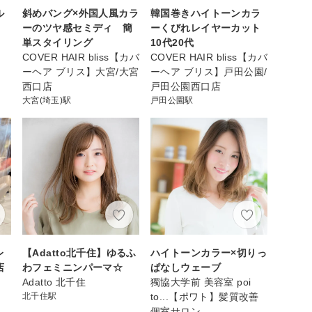
ル
斜めバング×外国人風カラ
韓国巻きハイトーンカラ
ーのツヤ感セミディ 簡
ーくびれレイヤーカット
単スタイリング
10代20代
COVER HAIR bliss【カバ
COVER HAIR bliss【カバ
ーヘア ブリス】大宮/大宮
ーヘア ブリス】戸田公園/
西口店
戸田公園西口店
大宮(埼玉)駅
戸田公園駅
レ
【Adatto北千住】ゆるふ
ハイトーンカラー×切りっ
店
わフェミニンパーマ☆
ぱなしウェーブ
Adatto 北千住
獨協大学前 美容室 poi
北千住駅
to...【ポワト】髪質改善
個室サロン