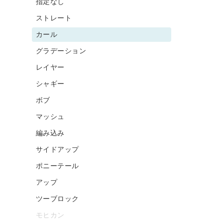
指定なし
ストレート
カール
グラデーション
レイヤー
シャギー
ボブ
マッシュ
編み込み
サイドアップ
ポニーテール
アップ
ツーブロック
モヒカン