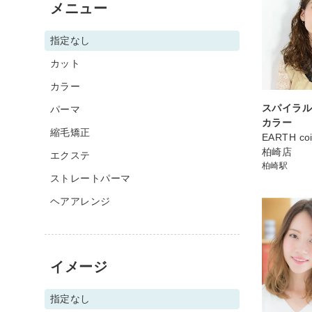
メニュー
指定なし
カット
カラー
スパイラル
パーマ
カラー
縮毛矯正
EARTH coi
柏崎店
エクステ
柏崎駅
ストレートパーマ
ヘアアレンジ
イメージ
指定なし