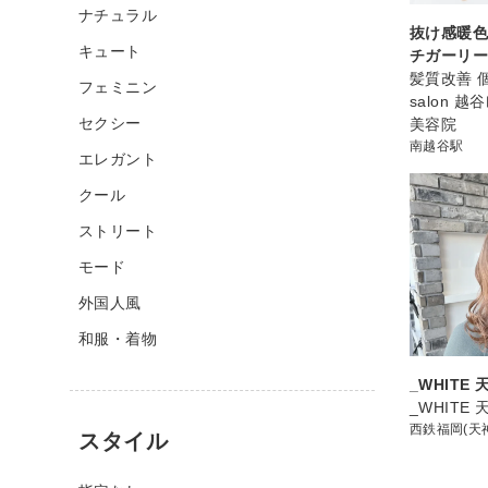
ナチュラル
抜け感暖色
キュート
チガーリ
髪質改善 個
フェミニン
salon 
セクシー
美容院
南越谷駅
エレガント
クール
ストリート
モード
外国人風
和服・着物
_WHITE
_WHITE
西鉄福岡(天
スタイル