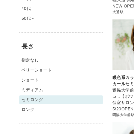
NEW OPE
40代
大通駅
50代～
長さ
指定なし
ベリーショート
暖色系カラ
ショート
カールセ
ミディアム
獨協大学前 
to...【
セミロング
個室サロ
5/20OPE
ロング
獨協大学前