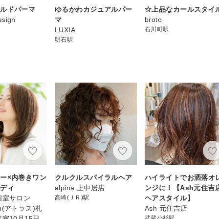
イルドパーマ
ゆるかわカジュアルパー
☆上品なカールスタイ
esign
マ
broto
LUXIA
石川町駅
明石駅
ー×内巻きワン
クルクルスパイラルヘア
ハイライトでお洒落オ
ミディ
alpina 上中居店
ンジに！【Ash元住吉
個室サロン
高崎(ＪＲ)駅
ヘアスタイル】
lon(アトラス)札
Ash 元住吉店
室10月15日
武蔵小杉駅