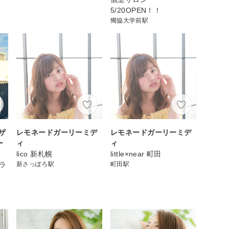
5/20OPEN！！
獨協大学前駅
ザ
レモネードガーリーミデ
レモネードガーリーミデ
ー
ィ
ィ
lico 新札幌
little×near 町田
カラ
新さっぽろ駅
町田駅