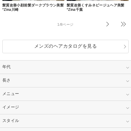
髪質改善小顔前髪ダークブラウン美髪
髪質改善くすみネビージュヘア美髪
*Zina川崎
*Zina千葉
1/8ページ
メンズのヘアカタログを見る
年代
指定なし
長さ
キッズ
10代
20代
指定なし
メニュー
ベリーショート
30代
40代
ショート
ミディアム
指定なし
イメージ
カット
50代～
セミロング
ロング
カラー
パーマ
指定なし
スタイル
ナチュラル