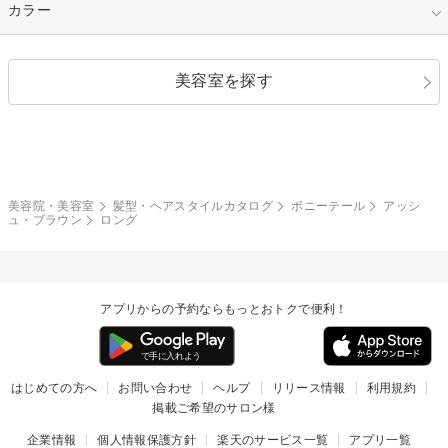
縮毛矯正
エクステ
キュート
フェミニン
指定なし
カラー
ストレート
ストレートパーマ
ヘアアレンジ
セクシー
エレガント
カール
グラデーション
指定なし
黒髪
美容室を探す
クール
ストリート
レイヤー
シャギー
ブラウン・ベージュ
イエロー・オレンジ
モード
外国人風
ボブ
マッシュ
レッド・ピンク
アッシュ・ブラウン
和服・着物
編み込み
サイドアップ
グラデーションカラー
美容院・美容室
髪型・ヘアスタイルカタログ
ポニーテール
アッシ
ュ・ブラウン
ロング
ポニーテール
アップ
ツーブロック
モヒカン
アプリからの予約ならもっとおトクで便利！
ウルフ
ボウズ
ビジネス
はじめての方へ
お問い合わせ
ヘルプ
リリース情報
利用規約
掲載ご希望のサロン様
企業情報
個人情報保護方針
楽天のサービス一覧
アプリ一覧