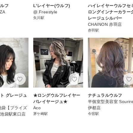
ウルフ
L'レイヤー(ウルフ)
ハイレイヤーウルフセ
IZA
@.Freestyle
ロングインナーカラー
矢川駅
レージュシルバー
CHAINON 赤羽店
赤羽駅
ト グレージュ
★ロングウルフレイヤー
ナチュラルウルフ
バレイヤージュ★
半個室型美容室 Sourir
ris 池袋【プライズ
Aco
伊都店
】池袋駅東口店
茅ケ崎駅
今宿駅