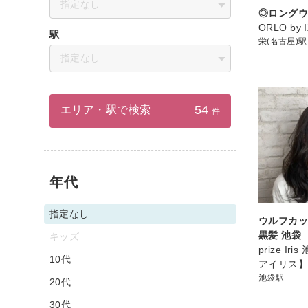
指定なし
◎ロング
ORLO by 
駅
栄(名古屋)駅
指定なし
54
エリア・駅で検索
件
年代
指定なし
ウルフカッ
黒髪 池袋
キッズ
prize I
10代
アイリス
池袋駅
20代
30代