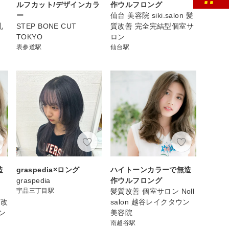
ルフカット/デザインカラ
作ウルフロング
ー
仙台 美容院 siki.salon 髪
札
STEP BONE CUT
質改善 完全完結型個室サ
日
TOKYO
ロン
表参道駅
仙台駅
造
graspedia×ロング
ハイトーンカラーで無造
graspedia
作ウルフロング
宇品三丁目駅
髪質改善 個室サロン Noll
質改
salon 越谷レイクタウン
ン
美容院
南越谷駅