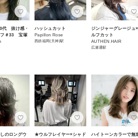
40代 抜け感・
ハッシュカット
ジンジャーグレージュ
フ＃33 宝塚
Papillon Rose
ルフカット
n
西鉄福岡(天神)駅
AUTHEN.HAIR
広瀬通駅
かしのロングウ
★ウルフレイヤー×シャド
ハイトーンカラーで無