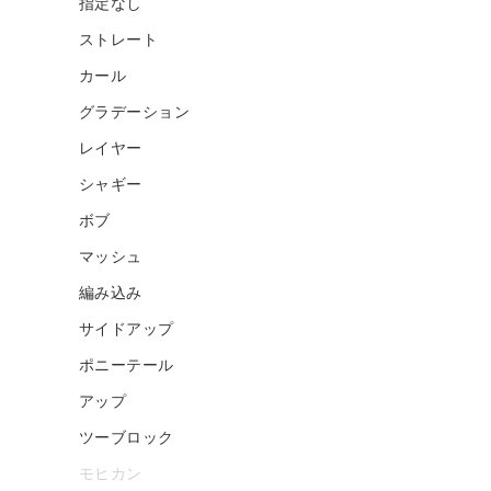
指定なし
ストレート
カール
グラデーション
レイヤー
シャギー
ボブ
マッシュ
編み込み
サイドアップ
ポニーテール
アップ
ツーブロック
モヒカン