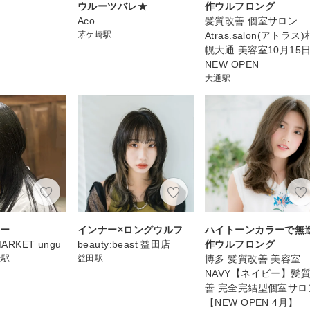
ウルーツバレ★
作ウルフロング
Aco
髪質改善 個室サロン
茅ケ崎駅
Atras.salon(アトラス)
幌大通 美容室10月15
NEW OPEN
大通駅
アー
インナー×ロングウルフ
ハイトーンカラーで無
ARKET ungu
beauty:beast 益田店
作ウルフロング
た駅
益田駅
博多 髪質改善 美容室
NAVY【ネイビー】髪
善 完全完結型個室サロ
【NEW OPEN 4月】