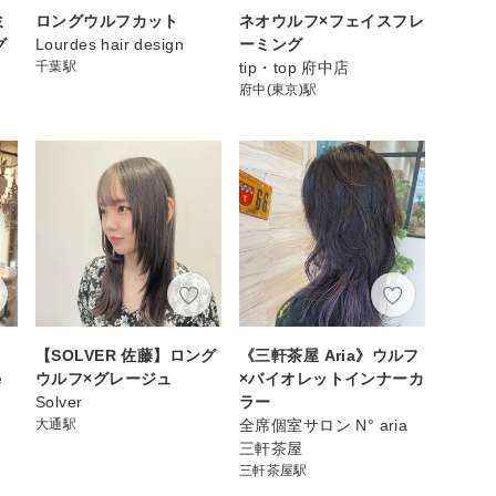
ミ
ロングウルフカット
ネオウルフ×フェイスフレ
グ
Lourdes hair design
ーミング
千葉駅
tip・top 府中店
府中(東京)駅
【SOLVER 佐藤】ロング
《三軒茶屋 Aria》ウルフ
e
ウルフ×グレージュ
×バイオレットインナーカ
Solver
ラー
大通駅
全席個室サロン N° aria
三軒茶屋
三軒茶屋駅