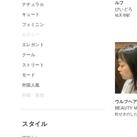
ルフ
ナチュラル
びいどろ
キュート
祐天寺駅
フェミニン
セクシー
エレガント
クール
ストリート
モード
外国人風
和服・着物
ウルフヘ
BEAUTY M
杜せきのし
スタイル