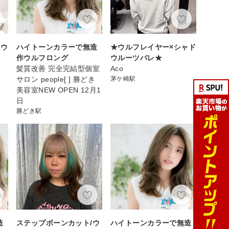
×ウ
ハイトーンカラーで無造
★ウルフレイヤー×シャド
作ウルフロング
ウルーツバレ★
髪質改善 完全完結型個室
Aco
サロン people[ ] 勝どき
茅ケ崎駅
美容室NEW OPEN 12月1
日
勝どき駅
造
ステップボーンカット/ウ
ハイトーンカラーで無造