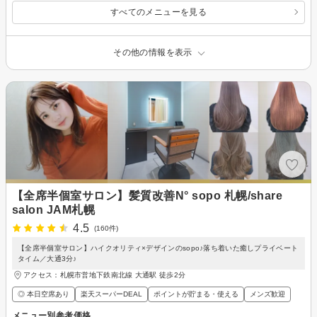
すべてのメニューを見る
その他の情報を表示
【全席半個室サロン】髪質改善N° sopo 札幌/share
salon JAM札幌
4.5
(160件)
【全席半個室サロン】ハイクオリティ×デザインのsopo♪落ち着いた癒しプライベート
タイム／大通3分♪
アクセス：札幌市営地下鉄南北線 大通駅 徒歩2分
◎ 本日空席あり
楽天スーパーDEAL
ポイントが貯まる・使える
メンズ歓迎
メニュー別参考価格