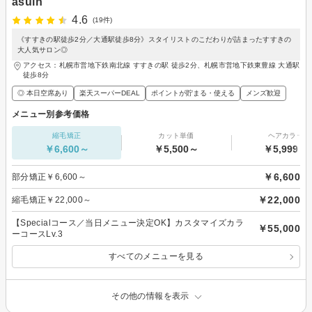
asuin
4.6
(19件)
《すすきの駅徒歩2分／大通駅徒歩8分》スタイリストのこだわりが詰まったすすきの
大人気サロン◎
アクセス：札幌市営地下鉄南北線 すすきの駅 徒歩2分、札幌市営地下鉄東豊線 大通駅
徒歩8分
◎ 本日空席あり
楽天スーパーDEAL
ポイントが貯まる・使える
メンズ歓迎
メニュー別参考価格
縮毛矯正
カット単価
ヘアカラー
￥6,600～
￥5,500～
￥5,999～
￥6,600
部分矯正￥6,600～
￥22,000
縮毛矯正￥22,000～
【Specialコース／当日メニュー決定OK】カスタマイズカラ
￥55,000
ーコースLv.3
すべてのメニューを見る
その他の情報を表示