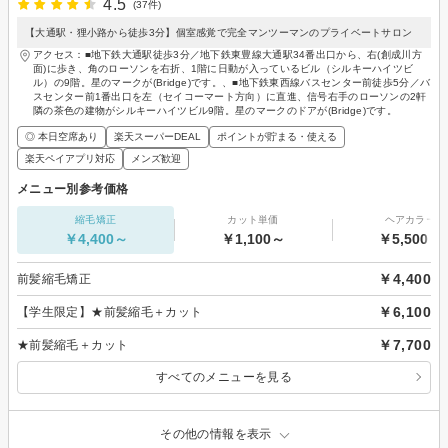
4.5
(37件)
【大通駅・狸小路から徒歩3分】個室感覚で完全マンツーマンのプライベートサロン
アクセス：■地下鉄大通駅徒歩3分／地下鉄東豊線大通駅34番出口から、右(創成川方
面)に歩き、角のローソンを右折、1階に日動が入っているビル（シルキーハイツビ
ル）の9階。星のマークが(Bridge)です。、■地下鉄東西線バスセンター前徒歩5分／バ
スセンター前1番出口を左（セイコーマート方向）に直進、信号右手のローソンの2軒
隣の茶色の建物がシルキーハイツビル9階。星のマークのドアが(Bridge)です。
◎ 本日空席あり
楽天スーパーDEAL
ポイントが貯まる・使える
楽天ペイアプリ対応
メンズ歓迎
メニュー別参考価格
縮毛矯正
カット単価
ヘアカラー
￥4,400～
￥1,100～
￥5,500～
￥4,400
前髪縮毛矯正
￥6,100
【学生限定】★前髪縮毛＋カット
￥7,700
★前髪縮毛＋カット
すべてのメニューを見る
その他の情報を表示