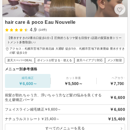
hair care & poco Eau Nouvelle
4.9
(14件)
【豊水すすきの2番出口徒歩1分♪】圧倒的うるツヤ髪を目指す♪話題の髪質改善トリー
トメント多数取扱い♪
アクセス：札幌市営地下鉄南北線 大通駅 徒歩5分、札幌市営地下鉄東豊線 豊水すすき
の駅 徒歩1分
楽天スーパーDEAL
ポイントが貯まる・使える
楽天ペイアプリ対応
メンズ歓迎
メニュー別参考価格
縮毛矯正
カット単価
ヘアカラー
￥6,600～
￥5,500～
￥7,700～
前髪が割れちゃう方、浮いちゃう方など髪の悩みを良くする
￥6,600
生え癖矯正パーマ
￥6,600
フェイスライン縮毛矯正￥6,600～
￥15,400
ナチュラルストレート￥15,400～
すべてのメニューを見る