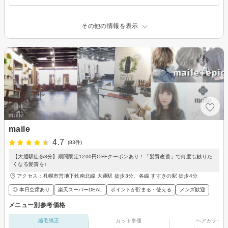
その他の情報を表示
maile
4.7
(83件)
【大通駅徒歩3分】期間限定1200円OFFクーポンあり！「髪質改善」で何度も触りた
くなる髪質を♪
アクセス：札幌市営地下鉄南北線 大通駅 徒歩3分、各線 すすきの駅 徒歩4分
◎ 本日空席あり
楽天スーパーDEAL
ポイントが貯まる・使える
メンズ歓迎
メニュー別参考価格
縮毛矯正
カット単価
ヘアカラー