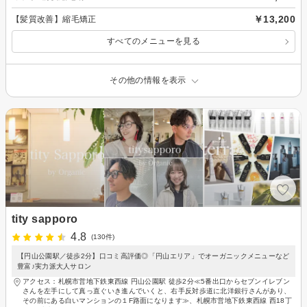
￥13,200
【髪質改善】縮毛矯正
すべてのメニューを見る
その他の情報を表示
tity sapporo
4.8
(130件)
【円山公園駅／徒歩2分】口コミ高評価◎「円山エリア」でオーガニックメニューなど
豊富♪実力派大人サロン
アクセス：札幌市営地下鉄東西線 円山公園駅 徒歩2分≪5番出口からセブンイレブン
さんを左手にして真っ直ぐいき進んでいくと、右手反対歩道に北洋銀行さんがあり、
その前にある白いマンションの１F路面になります≫、札幌市営地下鉄東西線 西18丁