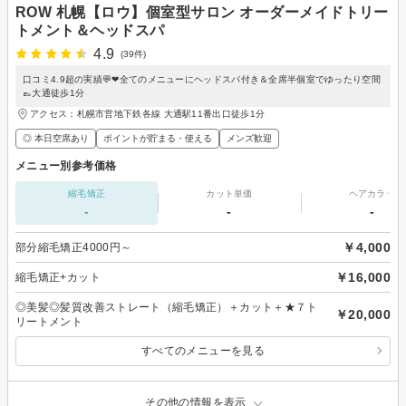
ROW 札幌【ロウ】個室型サロン オーダーメイドトリー
トメント＆ヘッドスパ
4.9
(39件)
口コミ4.9超の実績💬❤全てのメニューにヘッドスパ付き＆全席半個室でゆったり空間
👞大通徒歩1分
アクセス：札幌市営地下鉄各線 大通駅11番出口徒歩1分
◎ 本日空席あり
ポイントが貯まる・使える
メンズ歓迎
メニュー別参考価格
縮毛矯正
カット単価
ヘアカラー
-
-
-
￥4,000
部分縮毛矯正4000円～
￥16,000
縮毛矯正+カット
◎美髪◎髪質改善ストレート（縮毛矯正）＋カット＋★７ト
￥20,000
リートメント
すべてのメニューを見る
その他の情報を表示