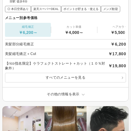
目駅 徒歩8分
◎ 本日空席あり
楽天スーパーDEAL
ポイントが貯まる・使える
メンズ歓迎
メニュー別参考価格
縮毛矯正
カット単価
ヘアカラー
￥6,200～
￥4,000～
￥5,500～
￥6,200
美髪部分縮毛矯正
￥17,800
美髪縮毛矯正＋Cut
【rico指名限定】ケラフェクトストレート＋カット（１０％対
￥19,800
象外）
すべてのメニューを見る
その他の情報を表示