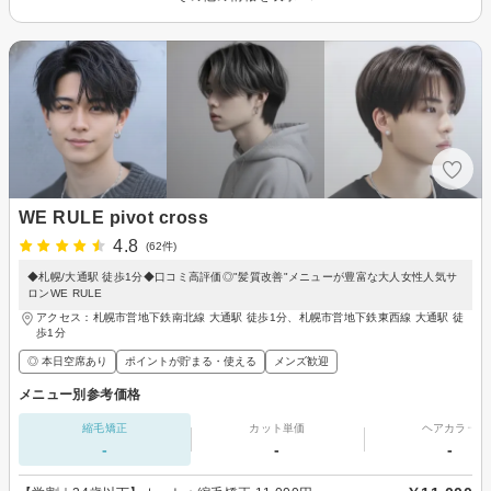
WE RULE pivot cross
4.8
(62件)
◆札幌/大通駅 徒歩1分◆口コミ高評価◎"髪質改善"メニューが豊富な大人女性人気サ
ロンWE RULE
アクセス：札幌市営地下鉄南北線 大通駅 徒歩1分、札幌市営地下鉄東西線 大通駅 徒
歩1分
◎ 本日空席あり
ポイントが貯まる・使える
メンズ歓迎
メニュー別参考価格
縮毛矯正
カット単価
ヘアカラー
-
-
-