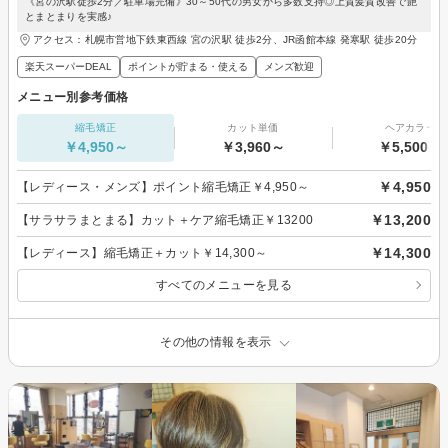
《宮の沢駅徒歩2分／駐車場完備》30～50代の男女から多数支持◎上質髪質改善で艶
とまとまりを実感♪
アクセス：札幌市営地下鉄東西線 宮の沢駅 徒歩2分、JR函館本線 発寒駅 徒歩20分
楽天スーパーDEAL
ポイントが貯まる・使える
メンズ歓迎
メニュー別参考価格
縮毛矯正
カット単価
ヘアカラー
￥4,950～
￥3,960～
￥5,500～
￥4,950
【レディース・メンズ】ポイント縮毛矯正￥4,950～
￥13,200
【サラサラまとまる】カット＋ケア縮毛矯正￥13200
￥14,300
【レディース】縮毛矯正＋カット￥14,300～
すべてのメニューを見る
その他の情報を表示