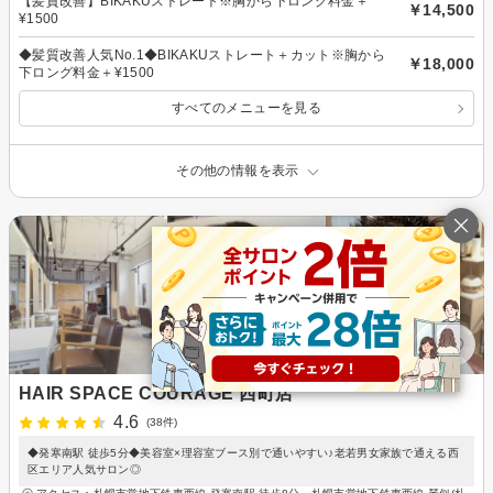
【髪質改善】BIKAKUストレート※胸から下ロング料金＋
￥14,500
¥1500
◆髪質改善人気No.1◆BIKAKUストレート＋カット※胸から
￥18,000
下ロング料金＋¥1500
すべてのメニューを見る
その他の情報を表示
HAIR SPACE COURAGE 西町店
4.6
(38件)
◆発寒南駅 徒歩5分◆美容室×理容室ブース別で通いやすい♪老若男女家族で通える西
区エリア人気サロン◎