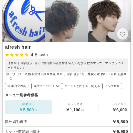
afresh hair
4.8
(45件)
【西18丁目駅徒歩5分♪】“隠れ家＆秘密基地”みたいな少人数のマンツーマンプライベ
ートサロン♪
アクセス：札幌市営地下鉄東西線 西18丁目駅 徒歩5分、札幌市電 西15丁目駅 徒歩8
分
◎ 本日空席あり
楽天スーパーDEAL
ポイントが貯まる・使える
メンズ歓迎
メニュー別参考価格
縮毛矯正
カット単価
ヘアカラー
￥5,500～
￥1,100～
￥6,600～
￥5,500
部分縮毛矯正
￥9,900
カット+前髪縮毛矯正