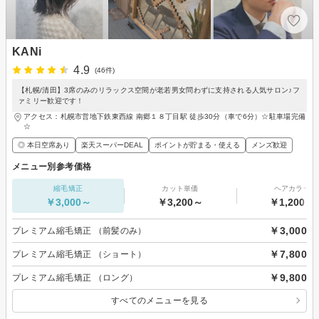
KANi
4.9
(46件)
【札幌/清田】3席のみのリラックス空間が老若男女問わずに支持される人気サロン♪フ
ァミリー歓迎です！
アクセス：札幌市営地下鉄東西線 南郷１８丁目駅 徒歩30分（車で6分）☆駐車場完備
☆
◎ 本日空席あり
楽天スーパーDEAL
ポイントが貯まる・使える
メンズ歓迎
メニュー別参考価格
縮毛矯正
カット単価
ヘアカラー
￥3,000～
￥3,200～
￥1,200～
￥3,000
プレミアム縮毛矯正 （前髪のみ）
￥7,800
プレミアム縮毛矯正 （ショート）
￥9,800
プレミアム縮毛矯正 （ロング）
すべてのメニューを見る