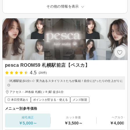
その他の情報を表示
pesca ROOM59 札幌駅前店【ペスカ】
4.5
(26件)
《札幌駅徒歩1分♪♪》実力あるスタイリストたちが集結！自分にぴったりの仕上がりに
◎
アクセス：JR各線 札幌(ＪＲ)駅 徒歩1分
◎ 本日空席あり
ポイントが貯まる・使える
メンズ歓迎
メニュー別参考価格
縮毛矯正
カット単価
ヘアカラー
￥5,000～
￥3,500～
￥4,000～