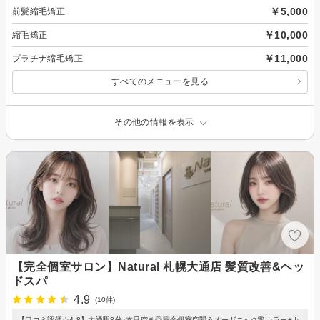
￥5,000
前髪縮毛矯正
￥10,000
縮毛矯正
￥11,000
プラチナ縮毛矯正
すべてのメニューを見る
その他の情報を表示
【完全個室サロン】Natural 札幌大通店 髪質改善&ヘッ
ドスパ
4.9
(10件)
【口コミ評価☆4.8】大通駅3分♪本日空き◎完全個室空間＆オーガニック艶カラー+カ