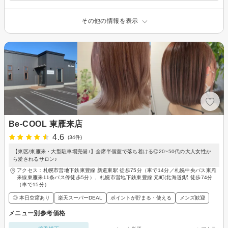
その他の情報を表示
Be-COOL 東雁来店
4.6
(34件)
【東区/東雁来・大型駐車場完備♪】全席半個室で落ち着ける◎20~50代の大人女性か
ら愛されるサロン♪
アクセス：札幌市営地下鉄東豊線 新道東駅 徒歩75分（車で14分／札幌中央バス東雁
来線東雁来11条バス停徒歩5分）、札幌市営地下鉄東豊線 元町(北海道)駅 徒歩74分
（車で15分）
◎ 本日空席あり
楽天スーパーDEAL
ポイントが貯まる・使える
メンズ歓迎
メニュー別参考価格