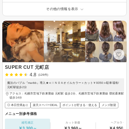
その他の情報を表示
SUPER CUT 元町店
4.8
(126件)
魔法のバブル『marbb』導入★≪ＩＮＯＡオイルカラー＋カット￥9350≫駐車場有/
元町駅徒歩2分
アクセス：札幌市営地下鉄東豊線 元町駅 徒歩2分、札幌市営地下鉄東豊線 環状通東駅
徒歩14分
◎ 本日空席あり
楽天スーパーDEAL
ポイントが貯まる・使える
メンズ歓迎
メニュー別参考価格
縮毛矯正
カット単価
ヘアカラー
￥3,300～
￥3,960～
￥4,950～