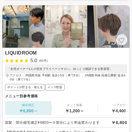
LIQUIDROOM
5.0
(91件)
「女性オーナー1人の完全プライベートサロン。ゆっくり相談できる美容室」
アクセス：JR函館本線 手稲駅 徒歩15分（車で6分）、JR函館本線 稲積公園駅 徒歩3
0分（車で7分）
ポイントが貯まる・使える
メンズ歓迎
メニュー別参考価格
縮毛矯正
カット単価
ヘアカラー
￥6,800～
￥1,200～
￥4,400～
￥6,800
前髪、部分縮毛矯正¥6800〜※部分により料金変わります