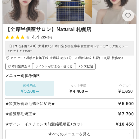
【全席半個室サロン】Natural 札幌店
4.4
(554件)
【口コミ評価☆4.8】大通駅1分♪本日空き◎全席半個室空間＆オーガニック艶カラー
+カット￥6600~
アクセス：札幌市営地下鉄 大通駅 徒歩1分、JR函館本線 札幌(ＪＲ)駅 徒歩5分
◎ 本日空席あり
ポイントが貯まる・使える
メンズ歓迎
メニュー別参考価格
縮毛矯正
カット単価
ヘアカラー
￥5,500～
￥4,400～
￥1,650～
￥5,500
★髪質改善縮毛矯正に変更★
￥7,700
★前髪縮毛矯正★
￥10,450
★ポイントイメチェン★前髪縮毛矯正+カット
すべてのメニューを見る