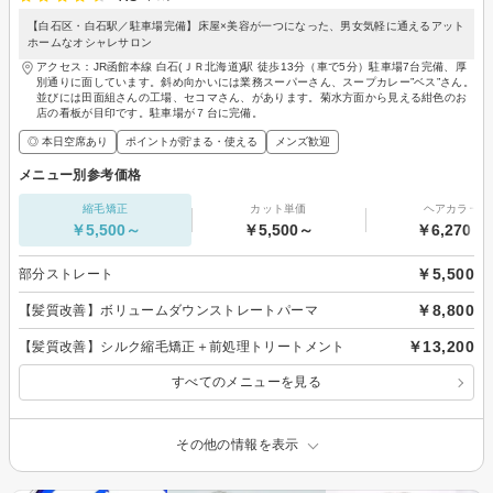
【白石区・白石駅／駐車場完備】床屋×美容が一つになった、男女気軽に通えるアット
ホームなオシャレサロン
アクセス：JR函館本線 白石(ＪＲ北海道)駅 徒歩13分（車で5分）駐車場7台完備、厚
別通りに面しています。斜め向かいには業務スーパーさん、スープカレー”ベス”さん。
並びには田面組さんの工場、セコマさん、があります。菊水方面から見える紺色のお
店の看板が目印です。駐車場が７台に完備。
◎ 本日空席あり
ポイントが貯まる・使える
メンズ歓迎
メニュー別参考価格
縮毛矯正
カット単価
ヘアカラー
￥5,500～
￥5,500～
￥6,270～
￥5,500
部分ストレート
￥8,800
【髪質改善】ボリュームダウンストレートパーマ
￥13,200
【髪質改善】シルク縮毛矯正＋前処理トリートメント
すべてのメニューを見る
その他の情報を表示