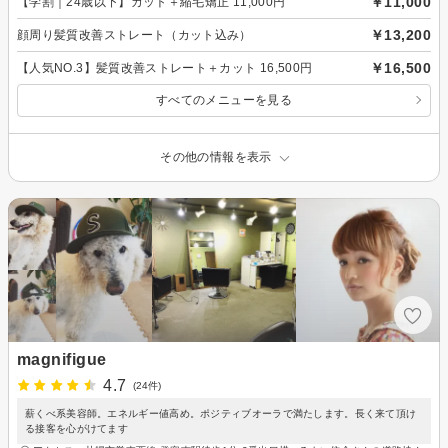
￥11,000
【学割｜24歳以下】カット＋縮毛矯正 11,000円
￥13,200
顔周り髪質改善ストレート（カット込み）
￥16,500
【人気NO.3】髪質改善ストレート＋カット 16,500円
すべてのメニューを見る
その他の情報を表示
magnifigue
4.7
(24件)
薪くべ系美容師。エネルギー値高め。ポジティブオーラで満たします。長く来て頂け
る接客を心がけてます