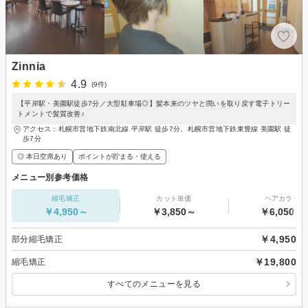
Zinnia
4.9
(9件)
【平岸駅・美園駅徒歩7分／大型駐車場◎】髪本来のツヤと潤いを取り戻す電子トリー
トメントで髪質改善♪
アクセス：札幌市営地下鉄南北線 平岸駅 徒歩7分、札幌市営地下鉄東豊線 美園駅 徒
歩7分
◎ 本日空席あり
ポイントが貯まる・使える
メニュー別参考価格
縮毛矯正
カット単価
ヘアカラー
￥4,950～
￥3,850～
￥6,050～
￥4,950
部分縮毛矯正
￥19,800
縮毛矯正
すべてのメニューを見る