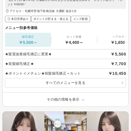
ット￥6600~
アクセス：札幌市営地下鉄南北線 大通駅 徒歩1分
◎ 本日空席あり
ポイントが貯まる・使える
メンズ歓迎
メニュー別参考価格
縮毛矯正
カット単価
ヘアカラー
￥5,500～
￥4,400～
￥1,650～
￥5,500
★髪質改善縮毛矯正に変更★
￥7,700
★前髪縮毛矯正★
￥10,450
★ポイントイメチェン★前髪縮毛矯正＋カット
すべてのメニューを見る
その他の情報を表示