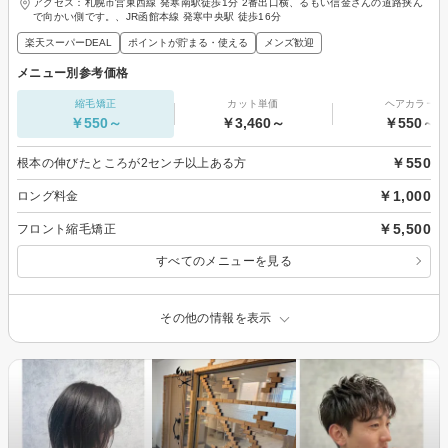
アクセス：札幌市営東西線 発寒南駅徒歩1分 2番出口横、るもい信金さんの道路挟ん
で向かい側です。、JR函館本線 発寒中央駅 徒歩16分
楽天スーパーDEAL
ポイントが貯まる・使える
メンズ歓迎
メニュー別参考価格
縮毛矯正
カット単価
ヘアカラー
￥550～
￥3,460～
￥550～
￥550
根本の伸びたところが2センチ以上ある方
￥1,000
ロング料金
￥5,500
フロント縮毛矯正
すべてのメニューを見る
その他の情報を表示