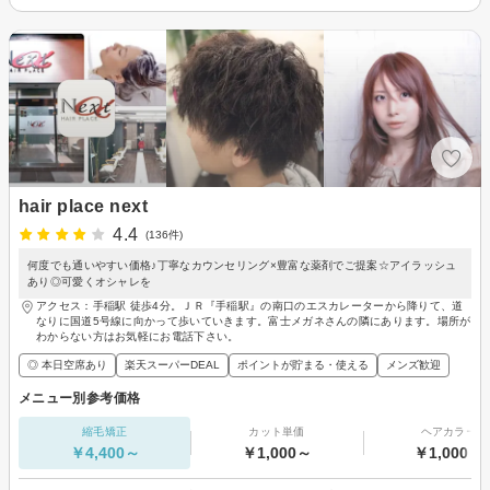
hair place next
4.4
(136件)
何度でも通いやすい価格♪丁寧なカウンセリング×豊富な薬剤でご提案☆アイラッシュ
あり◎可愛くオシャレを
アクセス：手稲駅 徒歩4分。ＪＲ『手稲駅』の南口のエスカレーターから降りて、道
なりに国道5号線に向かって歩いていきます。富士メガネさんの隣にあります。場所が
わからない方はお気軽にお電話下さい。
◎ 本日空席あり
楽天スーパーDEAL
ポイントが貯まる・使える
メンズ歓迎
メニュー別参考価格
縮毛矯正
カット単価
ヘアカラー
￥4,400～
￥1,000～
￥1,000～