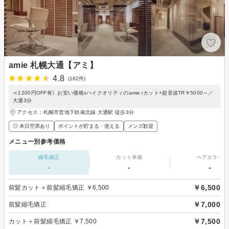
amie 札幌大通【アミ】
4.8
(182件)
≪1200円OFF有》お安い価格xハイクオリティのamie♪カット+超音波TR￥5000～／
大通3分
アクセス：札幌市営地下鉄南北線 大通駅 徒歩3分
◎ 本日空席あり
ポイントが貯まる・使える
メンズ歓迎
メニュー別参考価格
縮毛矯正
カット単価
ヘアカラー
-
-
-
￥6,500
前髪カット＋前髪縮毛矯正 ￥6,500
￥7,000
前髪縮毛矯正
￥7,500
カット＋前髪縮毛矯正 ￥7,500