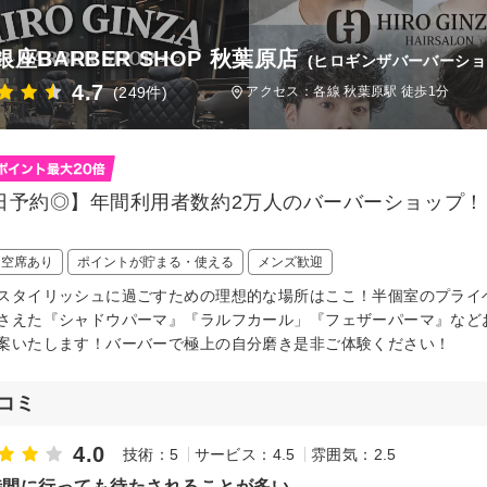
銀座BARBER SHOP 秋葉原店
(ヒロギンザバーバーショ
4.7
(249件)
アクセス：各線 秋葉原駅 徒歩1分
日予約◎】年間利用者数約2万人のバーバーショップ
日空席あり
ポイントが貯まる・使える
メンズ歓迎
スタイリッシュに過ごすための理想的な場所はここ！半個室のプライ
さえた『シャドウパーマ』『ラルフカール」『フェザーパーマ』など
案いたします！バーバーで極上の自分磨き是非ご体験ください！
コミ
4.0
技術：5
サービス：4.5
雰囲気：2.5
時間に行っても待たされることが多い