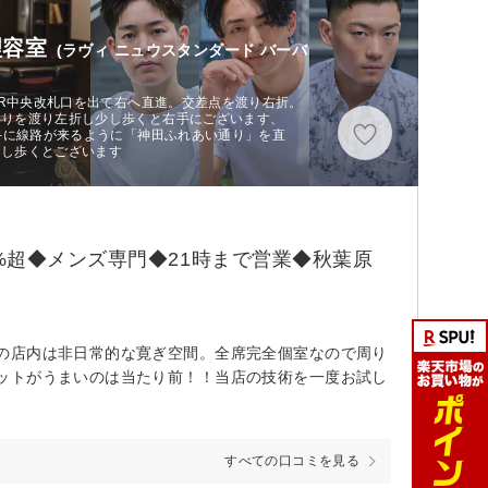
理容室
(ラヴィ ニュウスタンダード バーバ
JR中央改札口を出て右へ直進。交差点を渡り右折。
通りを渡り左折し少し歩くと右手にございます、
左手に線路が来るように「神田ふれあい通り」を直
少し歩くとございます
%超◆メンズ専門◆21時まで営業◆秋葉原
の店内は非日常的な寛ぎ空間。全席完全個室なので周り
ットがうまいのは当たり前！！当店の技術を一度お試し
すべての口コミを見る