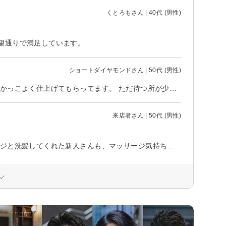
くとろもさん | 40代 (男性)
望通りで満足しています。
ショートダイヤモンドさん | 50代 (男性)
いつもありがとうございます。 スピィーディで技術もあり、いつも思う通りかっこよく仕上げてもらってます。 ただ待つ所が少し狭いです。
来店者さん | 50代 (男性)
今回はパーマでしたが、技術力には驚き出来栄えは毎回満足です。 マッサージと洗髪してくれた新人さんも、マッサージ気持ち良く洗髪もしっかり出来てました。いつも担当してくれるスタッフの方には素敵な笑顔で毎回元気を貰ってます。