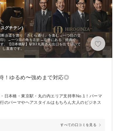
スグチテン)
横断歩道を渡り「さくら通り」を進む→一つ目の交
目印）→一つ目の角を左折→左手にある「焼肉ぐ
す、【日本橋駅】駅B3丸善さん出口を出て頂いて
）し直進です。
9時！ゆるめ〜強めまで対応◎
・日本橋・東京駅・丸の内エリア支持率No.1！パーマ
流行のパーマやヘアスタイルはもちろん大人のビジネス
すべての口コミを見る