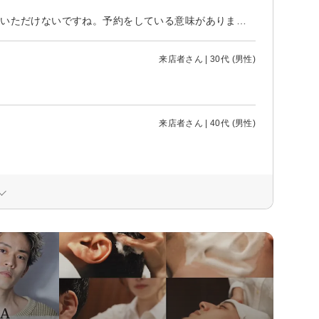
最近は予約時間（主に平日の夜）に行っても10分15分待ちが当たり前なのはいただけないですね。予約をしている意味がありません。 店内の雰囲気も忙しなく、洗髪台にヒゲが残っていたり、床がびしょ濡れだったりと、居心地の悪さを感じます。 技術や接客には満足しているだけに、それ以外のところがもったいないなと思います。
来店者さん | 30代 (男性)
来店者さん | 40代 (男性)