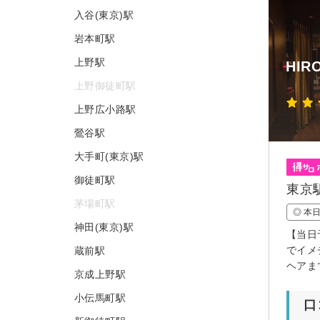
入谷(東京)駅
岩本町駅
上野駅
HI
上野御徒町駅
上野広小路駅
鶯谷駅
大手町(東京)駅
御徒町駅
東京
茅場町駅
◎ 本
神田(東京)駅
【当日
でイメ
蔵前駅
ヘアま
京成上野駅
小伝馬町駅
口