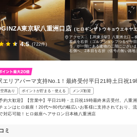
ROGINZA東京駅八重洲口店
(ヒロギンザトウキョウエキヤエ
アクセス：【JR東京駅】八重洲北口→
差点を右折（ゴルフショップつるやが
4.5
(722件)
う」が一階にある建物の二階にございま
右側へ、2本目を右折（信号の無い路地
駅エリアパーマ支持No.1！最終受付平日21時土日祝1
日空席あり
ポイントが貯まる・使える
メンズ歓迎
予約大歓迎】【営業中】平日21時・土日祝19時最終来店受付。八重洲
チェンはヒロ銀座！20代〜80代の幅広いお客様に支持されており、
で対応可能！ヒロ銀座ヘアサロン日本橋八重洲店
コミ