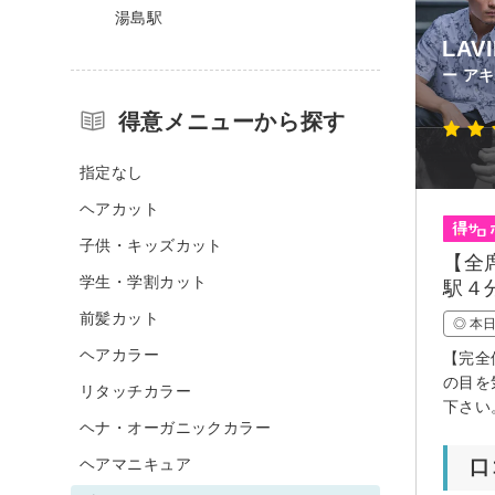
湯島駅
LAV
ー ア
得意メニューから探す
指定なし
ヘアカット
子供・キッズカット
【全
学生・学割カット
駅４
前髪カット
◎ 本
ヘアカラー
【完全
の目を
リタッチカラー
下さい
ヘナ・オーガニックカラー
ヘアマニキュア
口