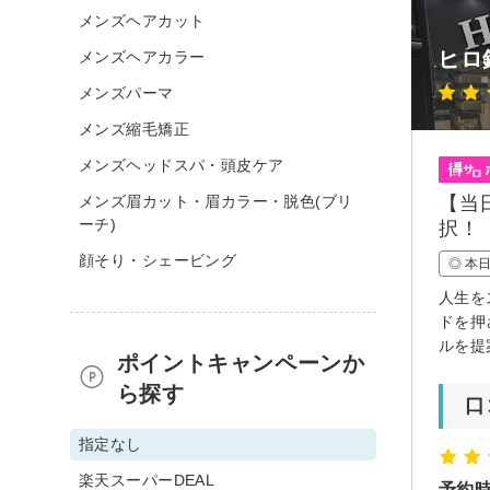
メンズヘアカット
ヒロ
メンズヘアカラー
メンズパーマ
メンズ縮毛矯正
メンズヘッドスパ・頭皮ケア
メンズ眉カット・眉カラー・脱色(ブリ
【当
ーチ)
択！
顔そり・シェービング
◎ 本
人生を
ドを押
ルを提
ポイントキャンペーンか
ら探す
口
指定なし
楽天スーパーDEAL
予約