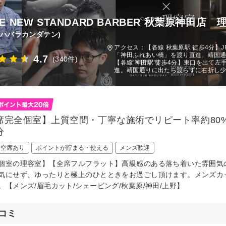
IE NEW STANDARD BARBER 秋葉原神田店 
キハバラカンダテン)
アクセス：【各線 秋葉原駅 徒歩4分】
「神田ふれあい橋」を渡り直進。靖国
4.7
(340件)
【各線 神田駅 徒歩4分】東口を出て
進。靖国通りに出たら渡らずに右折し
席完全個室】上質空間・丁寧な施術でリピート率約80
分
日空席あり
ポイントが貯まる・使える
メンズ歓迎
個室の理容室】【全席フルフラット】高級感のある落ち着いた雰囲気
気にせず、ゆったりと極上のひとときをお過ごし頂けます。メンズカ
。【メンズ/眉毛カット/シェービング/秋葉原/神田/上野】
コミ