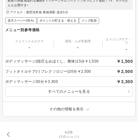
銀座の高級感溢れる鍼灸&マッサージサロン☆トップセラピスト集結！TV、モデルさ
んもお墨付き♪
アクセス：都営浅草線 東銀座駅 徒歩5分
楽天スーパーDEAL
ポイントが貯まる・使える
メンズ歓迎
メニュー別参考価格
エイジングケア・リフ
フェイシャルエステ
脱毛・ムダ毛処理
プ
-
-
-
￥1,500
ボディマッサージ(指圧もみほぐし、整体)15分￥1,500
￥2,500
フットオイルケア(リフレクソロジー)20分￥2,500
￥3,300
ボディマッサージ30分￥3,300
すべてのメニューを見る
その他の情報を表示
42件
(2/2ページ)