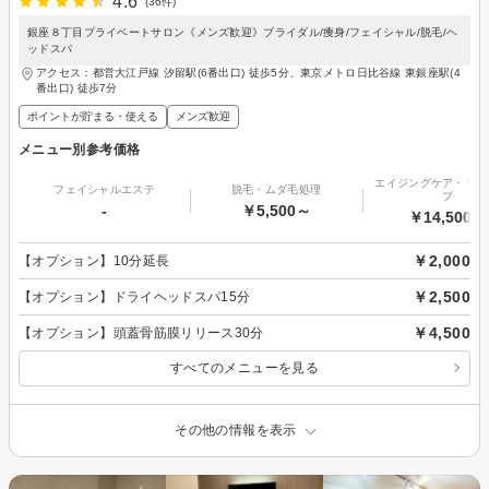
4.6
(36件)
銀座８丁目プライベートサロン《メンズ歓迎》ブライダル/痩身/フェイシャル/脱毛/ヘ
ッドスパ
アクセス：都営大江戸線 汐留駅(6番出口) 徒歩5分、東京メトロ日比谷線 東銀座駅(4
番出口) 徒歩7分
ポイントが貯まる・使える
メンズ歓迎
メニュー別参考価格
エイジングケア・リフ
フェイシャルエステ
脱毛・ムダ毛処理
プ
-
￥5,500～
￥14,500～
￥2,000
【オプション】10分延長
￥2,500
【オプション】ドライヘッドスパ15分
￥4,500
【オプション】頭蓋骨筋膜リリース30分
すべてのメニューを見る
その他の情報を表示