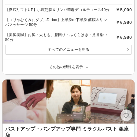
￥5,000
【徹底リフトUP】小顔筋膜＆リンパ華奢デコルテコース40分
【コリやむくみにダブルDetox】上半身or下半身 筋膜＆リン
￥6,980
パマッサージ 50分
【美尻美脚】お尻・太もも、膝回り・ふくらはぎ・足首集中
￥6,980
50分
すべてのメニューを見る
その他の情報を表示
バストアップ・パンプアップ専門 ミラクルバスト 銀座
店