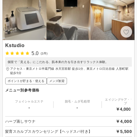
Kstudio
5.0
(1件)
個室で「見える」にこだわる、肌本来の力を引き出すリラックス体験。
アクセス：東京メトロ半蔵門線 水天宮前駅 徒歩1分、東京メトロ日比谷線 人形町駅
徒歩5分
ポイントが貯まる・使える
メンズ歓迎
メニュー別参考価格
エイジングケア・リフ
フェイシャルエステ
脱毛・ムダ毛処理
プ
-
-
￥4,000～
￥4,000
ハーブ蒸しサウナ
￥5,500
髪育スカルプスカウンセリング【ヘッドスパ付き】