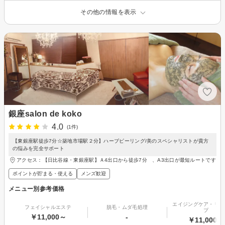
その他の情報を表示
銀座salon de koko
4.0
(1件)
【東銀座駅徒歩7分☆築地市場駅２分】ハーブピーリング/美のスペシャリストが貴方
の悩みを完全サポート
アクセス：【日比谷線・東銀座駅】Ａ4出口から徒歩7分 、A3出口が最短ルートです
ポイントが貯まる・使える
メンズ歓迎
メニュー別参考価格
エイジングケア・リフ
フェイシャルエステ
脱毛・ムダ毛処理
プ
￥11,000～
-
￥11,000～