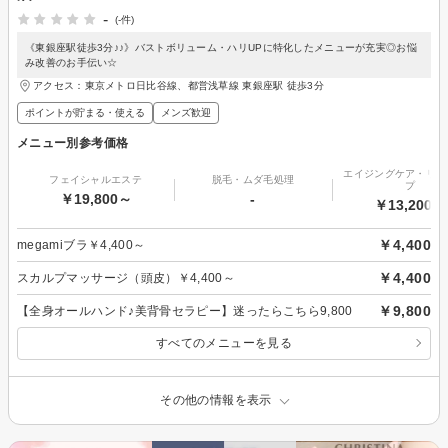
-
(-件)
《東銀座駅徒歩3分♪♪》バストボリューム・ハリUPに特化したメニューが充実◎お悩
み改善のお手伝い☆
アクセス：東京メトロ日比谷線、都営浅草線 東銀座駅 徒歩3分
ポイントが貯まる・使える
メンズ歓迎
メニュー別参考価格
エイジングケア・リフ
フェイシャルエステ
脱毛・ムダ毛処理
プ
￥19,800～
-
￥13,200～
￥4,400
megamiブラ￥4,400～
￥4,400
スカルプマッサージ（頭皮）￥4,400～
￥9,800
【全身オールハンド♪美背骨セラピー】迷ったらこちら9,800
すべてのメニューを見る
その他の情報を表示