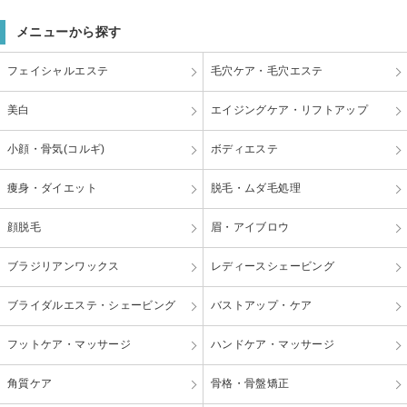
メニューから探す
フェイシャルエステ
毛穴ケア・毛穴エステ
美白
エイジングケア・リフトアップ
小顔・骨気(コルギ)
ボディエステ
痩身・ダイエット
脱毛・ムダ毛処理
顔脱毛
眉・アイブロウ
ブラジリアンワックス
レディースシェービング
ブライダルエステ・シェービング
バストアップ・ケア
フットケア・マッサージ
ハンドケア・マッサージ
角質ケア
骨格・骨盤矯正