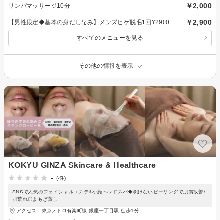
￥2,000
リンパマッサージ10分
￥2,900
【男性限定◆基本の身だしなみ】メンズヒゲ脱毛1回¥2900
すべてのメニューを見る
その他の情報を表示
KOKYU GINZA Skincare & Healthcare
-
(-件)
SNSで人気のフェイシャルエステ&小顔ヘッドスパ◆剥けないピーリングで肌質改善/
肌荒れ◎よもぎ蒸し
アクセス：東京メトロ有楽町線 銀座一丁目駅 徒歩1分