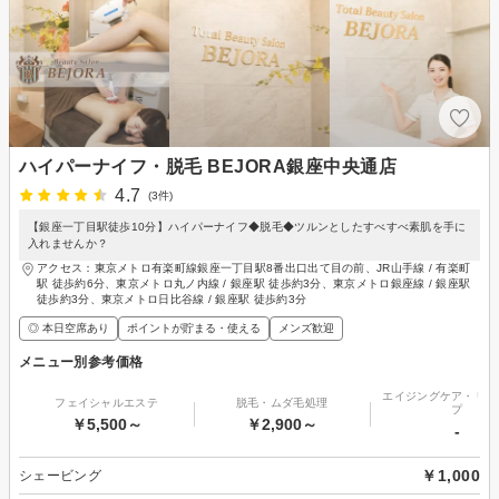
ハイパーナイフ・脱毛 BEJORA銀座中央通店
4.7
(3件)
【銀座一丁目駅徒歩10分】ハイパーナイフ◆脱毛◆ツルンとしたすべすべ素肌を手に
入れませんか？
アクセス：東京メトロ有楽町線銀座一丁目駅8番出口出て目の前、JR山手線 / 有楽町
駅 徒歩約6分、東京メトロ丸ノ内線 / 銀座駅 徒歩約3分、東京メトロ銀座線 / 銀座駅
徒歩約3分、東京メトロ日比谷線 / 銀座駅 徒歩約3分
◎ 本日空席あり
ポイントが貯まる・使える
メンズ歓迎
メニュー別参考価格
エイジングケア・リフ
フェイシャルエステ
脱毛・ムダ毛処理
プ
￥5,500～
￥2,900～
-
￥1,000
シェービング