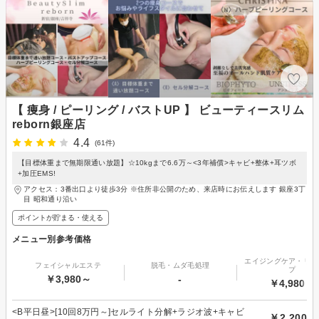
【 痩身 / ピーリング / バストUP 】 ビューティースリム
reborn銀座店
4.4
(61件)
【目標体重まで無期限通い放題】☆10kgまで6.6万～<3年補償>キャビ+整体+耳ツボ
+加圧EMS!
アクセス：3番出口より徒歩3分 ※住所非公開のため、来店時にお伝えします 銀座3丁
目 昭和通り沿い
ポイントが貯まる・使える
メニュー別参考価格
エイジングケア・リフ
フェイシャルエステ
脱毛・ムダ毛処理
プ
￥3,980～
-
￥4,980～
<B平日昼>[10回8万円～]セルライト分解+ラジオ波+キャビ
￥2,200