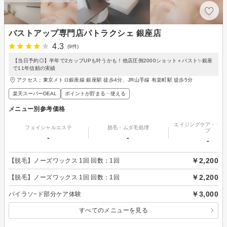
バストアップ専門店パトラクシェ 銀座店
4.3
(9件)
【当日予約◎】半年で2カップUPも叶うかも！他店圧倒2000ショット＋バスト✨銀座
で11年信頼の実績
アクセス：東京メトロ銀座線 銀座駅 徒歩4分、JR山手線 有楽町駅 徒歩5分
楽天スーパーDEAL
ポイントが貯まる・使える
メニュー別参考価格
エイジングケア・リフ
フェイシャルエステ
脱毛・ムダ毛処理
プ
-
-
-
￥2,200
【脱毛】ノーズワックス 1回 回数：1回
￥2,200
【脱毛】ノーズワックス 1回 回数：1回
￥3,000
パイラソ−ド部分ケア体験
すべてのメニューを見る