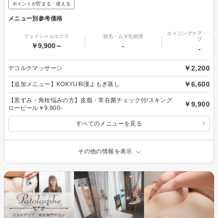
ポイントが貯まる・使える
メニュー別参考価格
エイジングケア・リフ
フェイシャルエステ
脱毛・ムダ毛処理
プ
￥9,900～
-
-
￥2,200
デコルテマッサージ
￥6,600
【追加メニュー】KOKYU和漢よもぎ蒸し
【黒ずみ・角栓悩みの方】皮脂・常在菌チェック付/スキング
￥9,900
ローピール￥9,900-
すべてのメニューを見る
その他の情報を表示