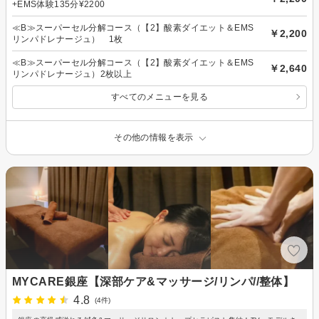
+EMS体験135分¥2200
≪B≫スーパーセル分解コース（【2】酸素ダイエット＆EMS
￥2,200
リンパドレナージュ） 1枚
≪B≫スーパーセル分解コース（【2】酸素ダイエット＆EMS
￥2,640
リンパドレナージュ）2枚以上
すべてのメニューを見る
その他の情報を表示
MYCARE銀座【深部ケア&マッサージ/リンパ//整体】
4.8
(4件)