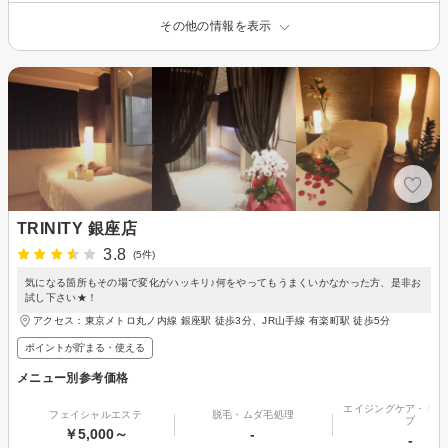
その他の情報を表示
TRINITY 銀座店
3.8
(5件)
気になる箇所もその場で変化がハッキリ♪何をやってもうまくいかなかった方、是非お
試し下さい★！
アクセス：東京メトロ丸ノ内線 銀座駅 徒歩3分、JR山手線 有楽町駅 徒歩5分
ポイントが貯まる・使える
メニュー別参考価格
エイジングケア・リフ
フェイシャルエステ
脱毛・ムダ毛処理
プ
￥5,000～
-
-