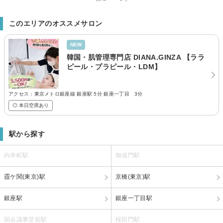
このエリアのオススメサロン
NEW
韓国・肌管理専門店 DIANA.GINZA 【ララ
ピール・プラピール・LDM】
アクセス：東京メトロ銀座線 銀座駅 5分 銀座一丁目 3分
◎ 本日空席あり
駅から探す
内幸町駅
御成門駅
霞ケ関(東京)駅
京橋(東京)駅
銀座駅
銀座一丁目駅
国会議事堂前駅
桜田門駅