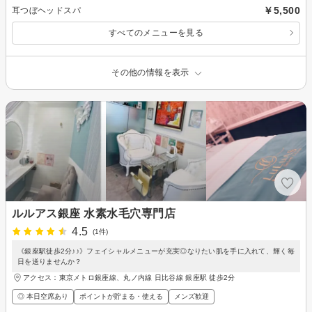
￥5,500
耳つぼヘッドスパ
すべてのメニューを見る
その他の情報を表示
ルルアス銀座 水素水毛穴専門店
4.5
(1件)
《銀座駅徒歩2分♪♪》フェイシャルメニューが充実◎なりたい肌を手に入れて、輝く毎
日を送りませんか？
アクセス：東京メトロ銀座線、丸ノ内線 日比谷線 銀座駅 徒歩2分
◎ 本日空席あり
ポイントが貯まる・使える
メンズ歓迎