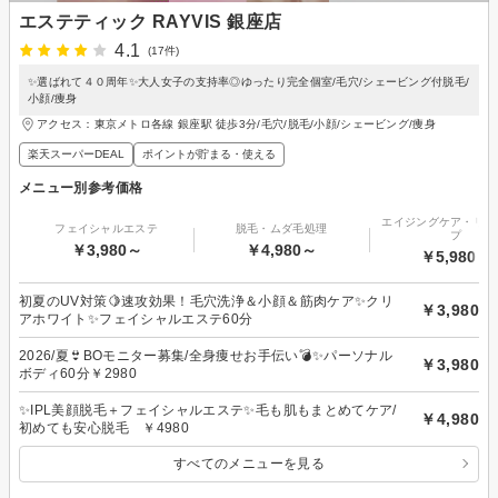
エステティック RAYVIS 銀座店
4.1
(17件)
✨選ばれて４０周年✨大人女子の支持率◎ゆったり完全個室/毛穴/シェービング付脱毛/
小顔/痩身
アクセス：東京メトロ各線 銀座駅 徒歩3分/毛穴/脱毛/小顔/シェービング/痩身
楽天スーパーDEAL
ポイントが貯まる・使える
メニュー別参考価格
エイジングケア・リフ
フェイシャルエステ
脱毛・ムダ毛処理
プ
￥3,980～
￥4,980～
￥5,980～
初夏のUV対策🍋速攻効果！毛穴洗浄＆小顔＆筋肉ケア✨クリ
￥3,980
アホワイト✨フェイシャルエステ60分
2026/夏👙BOモニター募集/全身痩せお手伝い💣✨パーソナル
￥3,980
ボディ60分￥2980
✨IPL美顔脱毛＋フェイシャルエステ✨毛も肌もまとめてケア/
￥4,980
初めても安心脱毛 ￥4980
すべてのメニューを見る