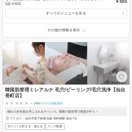
￥500
1回￥500
すべてのメニューを見る
その他の情報を表示
韓国肌管理ミレアルナ 毛穴/ピーリング/毛穴洗浄【仙台
長町店】
-
(-件)
6月26日掲載開始
憧れの水光肌を手に入れるチャンス。韓国の肌管理で理想が叶う！
アクセス：仙台市地下鉄南北線 長町南駅 徒歩7分
ポイントが貯まる・使える
メンズ歓迎