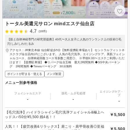
トータル美還元サロン mindエステ仙台店
4.7
(18件)
【肌と自律神経専門の研究部提携】40代〜大人女子に人気のワンランク上の技術◎毛
穴/しみ/しわ/たるみ
アクセス：JR東北本線 仙台駅徒歩5分【無料提携駐車場あり】 セントラルフィットネ
スクラブ仙台店内1Fにございます。 人気の毛穴洗浄、エイジングケア、美肌フェイシ
ャルコース、自律神経回復コース等多数ご用意◎、 ※早朝9:00〜エステご利用いただ
けます！ 【提携駐車場】 ◆リパーク仙台五橋 最大2時間無料 ◆SS中央パーキン
グ 2時間無料 ◆Timesパーキング 30分無料
ポイントが貯まる・使える
メンズ歓迎
メニュー別参考価格
エイジングケア・リフ
フェイシャルエステ
脱毛・ムダ毛処理
プ
-
-
-
【毛穴洗浄】ハイドラシャイン毛穴洗浄フェイシャル&極上ヘ
￥5,500
ッドスパ50分¥5,500 残4名！！
人気！！【疲労改善&リラックス】肩こり・肩甲骨改善◎至福
￥5,500