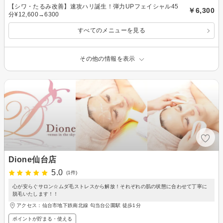
【シワ・たるみ改善】速攻ハリ誕生！弾力UPフェイシャル45
￥6,300
分¥12,600→6300
すべてのメニューを見る
その他の情報を表示
Dione仙台店
5.0
(1件)
心が安らぐサロン☆ムダ毛ストレスから解放！それぞれの肌の状態に合わせて丁寧に
脱毛いたします！！
アクセス：仙台市地下鉄南北線 勾当台公園駅 徒歩1分
ポイントが貯まる・使える