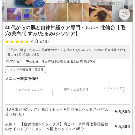
40代からの肌と自律神経ケア専門～ルル～北仙台【毛
穴/美白/くすみ/たるみ/シワケア】
4.8
(16件)
『毛穴・開き・たるみ』肌老化のサインを感じたならルルへ。28年の研究成果で叶え
るエイジング肌/北仙台
アクセス：JR仙山線・仙台市地下鉄南北線 北仙台駅 徒歩5分
ポイントが貯まる・使える
メニュー別参考価格
エイジングケア・リフ
フェイシャルエステ
脱毛・ムダ毛処理
プ
-
-
-
【8月限定毛穴ケア】毛穴リセット月間◎極上ヘッドスパ付50
￥5,500
分（残3名）
人気！！【疲労改善&リラックス】肩こり・肩甲骨改善◎至福
￥5,500
のオイルトリートメント＆極上ヘッドスパ45分