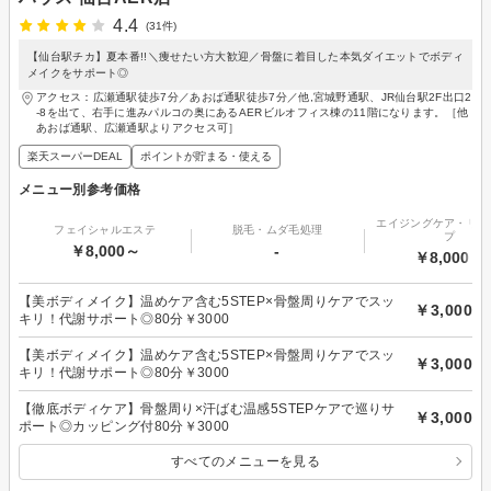
4.4
(31件)
【仙台駅チカ】夏本番!!＼痩せたい方大歓迎／骨盤に着目した本気ダイエットでボディ
メイクをサポート◎
アクセス：広瀬通駅徒歩7分／あおば通駅徒歩7分／他,宮城野通駅、JR仙台駅2F出口2
-8を出て、右手に進みパルコの奥にあるAERビルオフィス棟の11階になります。［他
あおば通駅、広瀬通駅よりアクセス可］
楽天スーパーDEAL
ポイントが貯まる・使える
メニュー別参考価格
エイジングケア・リフ
フェイシャルエステ
脱毛・ムダ毛処理
プ
￥8,000～
-
￥8,000～
【美ボディメイク】温めケア含む5STEP×骨盤周りケアでスッ
￥3,000
キリ！代謝サポート◎80分￥3000
【美ボディメイク】温めケア含む5STEP×骨盤周りケアでスッ
￥3,000
キリ！代謝サポート◎80分￥3000
【徹底ボディケア】骨盤周り×汗ばむ温感5STEPケアで巡りサ
￥3,000
ポート◎カッピング付80分￥3000
すべてのメニューを見る