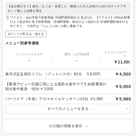
【仙台東口すぐ】疲れ・むくみ・首肩こり・痩身に◎大人女性のためのボディケアサ
ロン｜癒しと結果を両立
アクセス：仙台市地下鉄東西線 宮城野通駅南出口 徒歩1分、【アクセス】JR仙台駅東
口より徒歩8分 地下鉄東西線「宮城野通駅」南出口より徒歩1分 宮城野通駅南出口を
出てすぐ。 ※目印は『りんごにM』の黒い看板です。
ポイントが貯まる・使える
メニュー別参考価格
エイジングケア・リフ
フェイシャルエステ
脱毛・ムダ毛処理
プ
-
-
￥11,000～
￥4,500
東洋式足反射区リフレ （フットバス付）60分 5,830円
【痩身デビュー応援◎気になる脂肪を集中ケア】結果重視の
￥5,000
部分集中痩身 60分￥ 5000
￥5,980
パーツケア（半身）アロマオイルマッサージ45分 ￥5,980
すべてのメニューを見る
その他の情報を表示