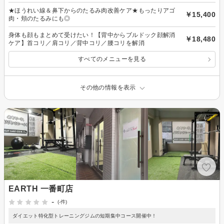
★ほうれい線＆鼻下からのたるみ肉改善ケア★もったりアゴ
￥15,400
肉・頬のたるみにも◎
身体も顔もまとめて受けたい！【背中からブルドック顔解消
￥18,480
ケア】首コリ／肩コリ／背中コリ／腰コリを解消
すべてのメニューを見る
その他の情報を表示
EARTH 一番町店
-
(-件)
ダイエット特化型トレーニングジムの短期集中コース開催中！