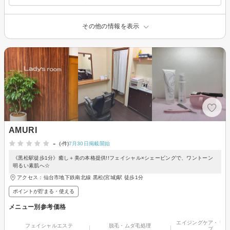
その他の情報を表示
AMURI
-
(-件)
7月30日掲載開始
《黒松駅徒歩1分》癒し＋美の本格提供!!フェイシャル×シェービングで、ワントーン
明るい素肌へ☆
アクセス：仙台市地下鉄南北線 黒松(宮城)駅 徒歩1分
ポイントが貯まる・使える
メニュー別参考価格
エイジングケア・リフ
フェイシャルエステ
脱毛・ムダ毛処理
プ