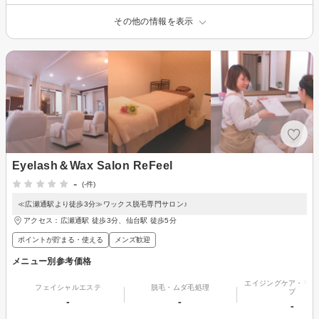
その他の情報を表示
Eyelash＆Wax Salon ReFeel
-
(-件)
≪広瀬通駅より徒歩3分≫ワックス脱毛専門サロン♪
アクセス：広瀬通駅 徒歩3分、仙台駅 徒歩5分
ポイントが貯まる・使える
メンズ歓迎
メニュー別参考価格
エイジングケア・リフ
フェイシャルエステ
脱毛・ムダ毛処理
プ
-
-
-