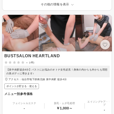
その他の情報を表示
BUSTSALON HEARTLAND
-
(-件)
【泉中央駅徒歩4分】バストにお悩みのオトナ女性必見！身体の内からも外からも理想
の美ボディに導きます♪
アクセス：仙台市地下鉄南北線 泉中央駅 徒歩4分
ポイントが貯まる・使える
メニュー別参考価格
エイジングケア・リフ
フェイシャルエステ
脱毛・ムダ毛処理
プ
-
￥1,000～
-