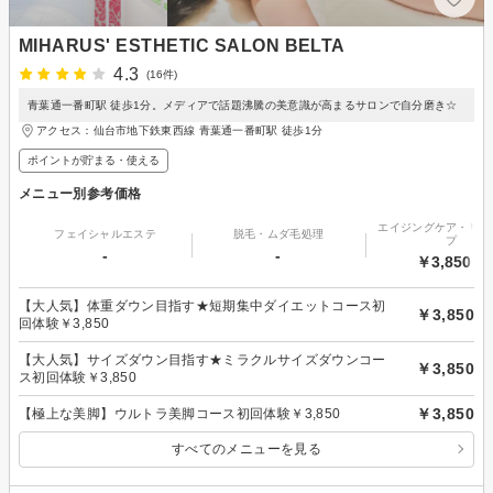
MIHARUS' ESTHETIC SALON BELTA
4.3
(16件)
青葉通一番町駅 徒歩1分。メディアで話題沸騰の美意識が高まるサロンで自分磨き☆
アクセス：仙台市地下鉄東西線 青葉通一番町駅 徒歩1分
ポイントが貯まる・使える
メニュー別参考価格
エイジングケア・リフ
フェイシャルエステ
脱毛・ムダ毛処理
プ
-
-
￥3,850～
【大人気】体重ダウン目指す★短期集中ダイエットコース初
￥3,850
回体験￥3,850
【大人気】サイズダウン目指す★ミラクルサイズダウンコー
￥3,850
ス初回体験￥3,850
￥3,850
【極上な美脚】ウルトラ美脚コース初回体験￥3,850
すべてのメニューを見る