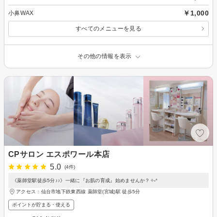
￥1,000
小鼻WAX
すべてのメニューを見る
その他の情報を表示
CPサロン エスポワール本店
5.0
(4件)
《薬師堂駅徒歩5分♪♪》一緒に『お肌の育成』始めませんか？✧˖°
アクセス：仙台市地下鉄東西線 薬師堂(宮城)駅 徒歩5分
ポイントが貯まる・使える