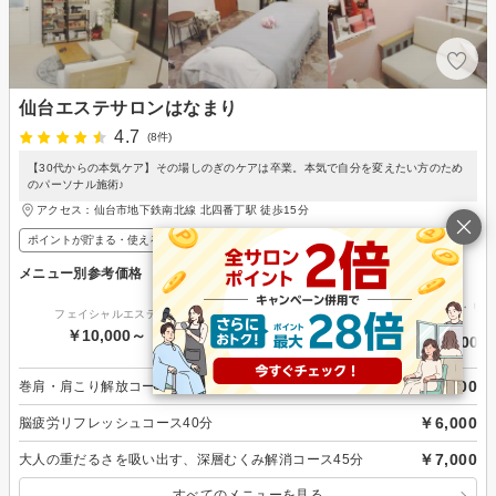
仙台エステサロンはなまり
4.7
(8件)
【30代からの本気ケア】その場しのぎのケアは卒業。本気で自分を変えたい方のため
のパーソナル施術♪
アクセス：仙台市地下鉄南北線 北四番丁駅 徒歩15分
ポイントが貯まる・使える
メニュー別参考価格
エイジングケア・リフ
フェイシャルエステ
脱毛・ムダ毛処理
プ
￥10,000～
-
￥10,000～
￥5,000
巻肩・肩こり解放コース30分
￥6,000
脳疲労リフレッシュコース40分
￥7,000
大人の重だるさを吸い出す、深層むくみ解消コース45分
すべてのメニューを見る