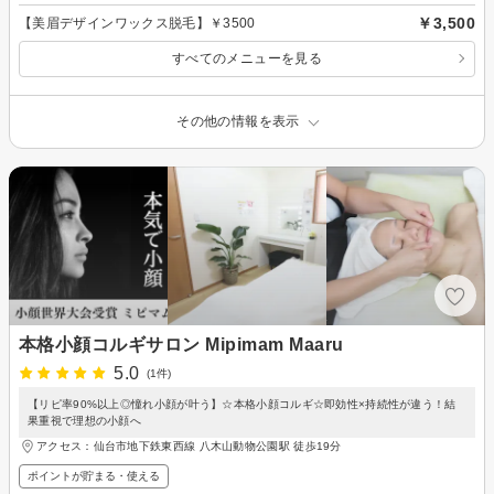
￥3,500
【美眉デザインワックス脱毛】￥3500
すべてのメニューを見る
その他の情報を表示
本格小顔コルギサロン Mipimam Maaru
5.0
(1件)
【リピ率90%以上◎憧れ小顔が叶う】☆本格小顔コルギ☆即効性×持続性が違う！結
果重視で理想の小顔へ
アクセス：仙台市地下鉄東西線 八木山動物公園駅 徒歩19分
ポイントが貯まる・使える