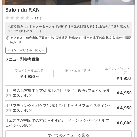
Salon.du.RAN
-
(-件)
肌質や悩みに応じたオーダーメイド施術で【本気の肌質改善】1回の施術で透明感ある
フワフワ美肌にリセット
アクセス：仙台市地下鉄南北線 広瀬通駅 徒歩5分、仙台市地下鉄南北線 勾当台公園駅
徒歩5分
ポイントが貯まる・使える
メニュー別参考価格
エイジングケア・リフ
フェイシャルエステ
脱毛・ムダ毛処理
プ
￥4,950～
-
￥4,950～
【お鼻の毛穴集中ケア/お試し◎】ザラツキ改善♪フェイシャル
￥4,950
プチエステ45分
【リフティング小顔ケア/お試し◎】すっきりフェイスライン♪
￥4,950
プチエステ45分
【エステが初めての方におすすめ♪】ベーシックパーソナルフ
￥6,600
ェイシャル90分
すべてのメニューを見る