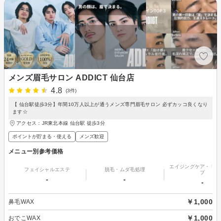
メンズ眉毛サロン ADDICT 仙台店
4.8
(3件)
【 仙台駅徒歩3分】年間10万人以上が通うメンズ専門眉毛サロン 必ずカッコ良くなり
ます☆
アクセス：JR東北本線 仙台駅 徒歩3分
ポイントが貯まる・使える
メンズ歓迎
メニュー別参考価格
エイジングケア・リフ
フェイシャルエステ
脱毛・ムダ毛処理
プ
-
-
-
￥1,000
鼻毛WAX
￥1,000
おでこWAX