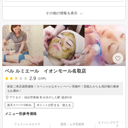
その他の情報を表示
ベル ルミエール イオンモール名取店
2.9
(10件)
新規ご来店謝恩価格！スペシャルなキャンペーン実施中！芸能人からも高評価の痩身
もお薦め！
アクセス：仙台空港線 杜せきのした駅 徒歩0分
楽天スーパーDEAL
ポイントが貯まる・使える
メニュー別参考価格
エイジングケア・リフ
フェイシャルエステ
脱毛・ムダ毛処理
プ