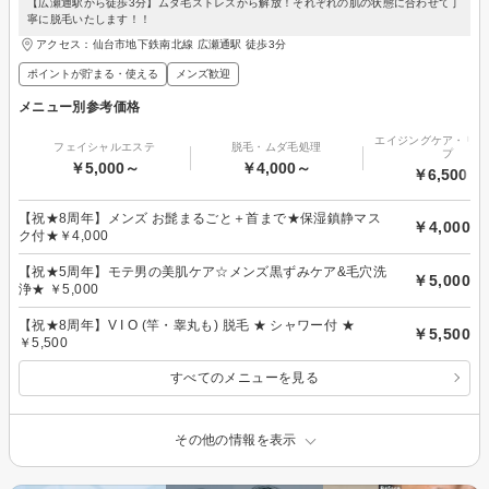
【広瀬通駅から徒歩3分】ムダ毛ストレスから解放！それぞれの肌の状態に合わせて丁
寧に脱毛いたします！！
アクセス：仙台市地下鉄南北線 広瀬通駅 徒歩3分
ポイントが貯まる・使える
メンズ歓迎
メニュー別参考価格
エイジングケア・リフ
フェイシャルエステ
脱毛・ムダ毛処理
プ
￥5,000～
￥4,000～
￥6,500～
【祝★8周年】メンズ お髭まるごと＋首まで★保湿鎮静マス
￥4,000
ク付★￥4,000
【祝★5周年】モテ男の美肌ケア☆メンズ黒ずみケア&毛穴洗
￥5,000
浄★ ￥5,000
【祝★8周年】V I O (竿・睾丸も) 脱毛 ★ シャワー付 ★
￥5,500
￥5,500
すべてのメニューを見る
その他の情報を表示