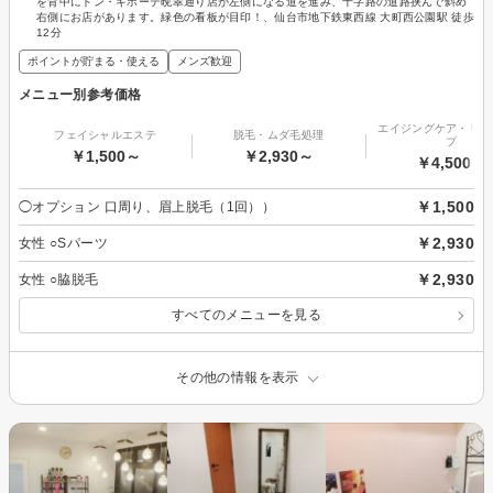
を背中にドン・キホーテ晩翠通り店が左側になる道を進み、十字路の道路挟んで斜め
右側にお店があります。緑色の看板が目印！、仙台市地下鉄東西線 大町西公園駅 徒歩
12分
ポイントが貯まる・使える
メンズ歓迎
メニュー別参考価格
エイジングケア・リフ
フェイシャルエステ
脱毛・ムダ毛処理
プ
￥1,500～
￥2,930～
￥4,500～
￥1,500
◯オプション 口周り、眉上脱毛（1回））
￥2,930
女性 ○Sパーツ
￥2,930
女性 ○脇脱毛
すべてのメニューを見る
その他の情報を表示