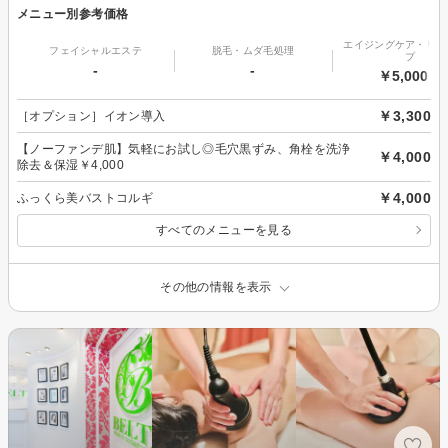
メニュー別参考価格
エイジングケア・リフ
フェイシャルエステ
脱毛・ムダ毛処理
プ
-
-
￥5,000～
￥3,300
［オプション］イオン導入
【ノーファンデ肌】気軽にお試し◎毛穴黒ずみ、角栓を洗浄
￥4,000
除去＆保湿￥4,000
￥4,000
ふっくら美バストコルギ
すべてのメニューを見る
その他の情報を表示