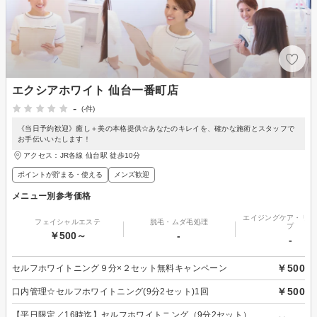
エクシアホワイト 仙台一番町店
-
(-件)
《当日予約歓迎》癒し＋美の本格提供☆あなたのキレイを、確かな施術とスタッフで
お手伝いいたします！
アクセス：JR各線 仙台駅 徒歩10分
ポイントが貯まる・使える
メンズ歓迎
メニュー別参考価格
エイジングケア・リフ
フェイシャルエステ
脱毛・ムダ毛処理
プ
￥500～
-
-
￥500
セルフホワイトニング９分×２セット無料キャンペーン
￥500
口内管理☆セルフホワイトニング(9分2セット)1回
【平日限定／16時迄】セルフホワイトニング（9分2セット）