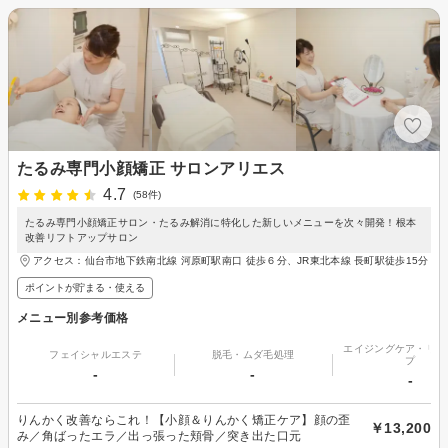
たるみ専門小顔矯正 サロンアリエス
4.7
(58件)
たるみ専門小顔矯正サロン・たるみ解消に特化した新しいメニューを次々開発！根本
改善リフトアップサロン
アクセス：仙台市地下鉄南北線 河原町駅南口 徒歩６分、JR東北本線 長町駅徒歩15分
ポイントが貯まる・使える
メニュー別参考価格
エイジングケア・リフ
フェイシャルエステ
脱毛・ムダ毛処理
プ
-
-
-
りんかく改善ならこれ！【小顔＆りんかく矯正ケア】顔の歪
￥13,200
み／角ばったエラ／出っ張った頬骨／突き出た口元