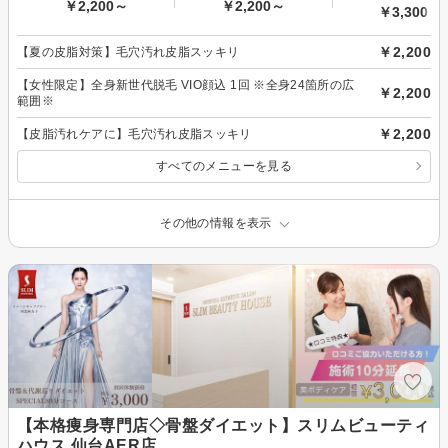
￥2,200～
￥2,200～
￥3,300～
￥2,200
【夏の皮脂対策】毛穴汚れ皮脂スッキリ
【女性限定】全身新世代脱毛 VIO顔込 1回 ※全身24箇所の広
￥2,200
範囲※
￥2,200
【皮脂汚れケアに】毛穴汚れ皮脂スッキリ
すべてのメニューを見る
その他の情報を表示
【本格痩身専門店◇骨盤ダイエット】スリムビューティ
ハウス 仙台AER店