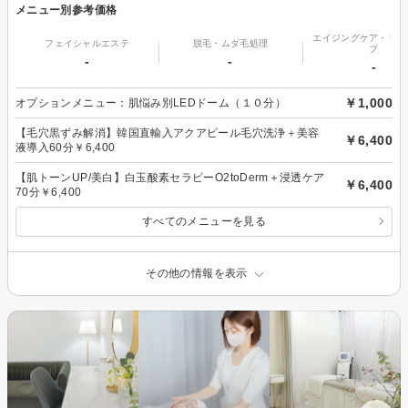
メニュー別参考価格
エイジングケア・リフ
フェイシャルエステ
脱毛・ムダ毛処理
プ
-
-
-
￥1,000
オプションメニュー：肌悩み別LEDドーム（１０分）
【毛穴黒ずみ解消】韓国直輸入アクアピール毛穴洗浄＋美容
￥6,400
液導入60分￥6,400
【肌トーンUP/美白】白玉酸素セラピーO2toDerm＋浸透ケア
￥6,400
70分￥6,400
すべてのメニューを見る
その他の情報を表示