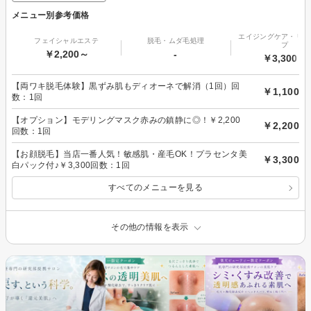
メニュー別参考価格
エイジングケア・リフ
フェイシャルエステ
脱毛・ムダ毛処理
プ
￥2,200～
-
￥3,300～
【両ワキ脱毛体験】黒ずみ肌もディオーネで解消（1回）回
￥1,100
数：1回
【オプション】モデリングマスク赤みの鎮静に◎！￥2,200
￥2,200
回数：1回
【お顔脱毛】当店一番人気！敏感肌・産毛OK！プラセンタ美
￥3,300
白パック付♪￥3,300回数：1回
すべてのメニューを見る
その他の情報を表示