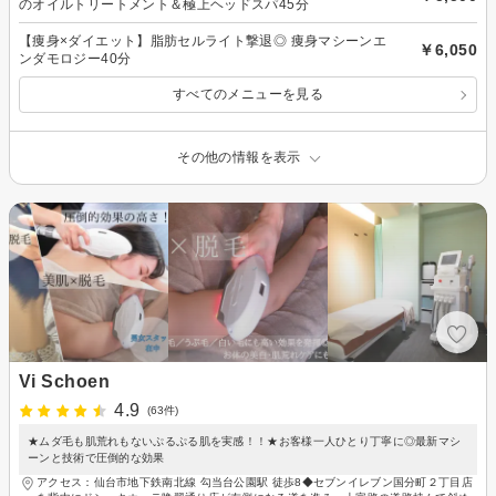
のオイルトリートメント＆極上ヘッドスパ45分
【痩身×ダイエット】脂肪セルライト撃退◎ 痩身マシーンエ
￥6,050
ンダモロジー40分
すべてのメニューを見る
その他の情報を表示
Vi Schoen
4.9
(63件)
★ムダ毛も肌荒れもないぷるぷる肌を実感！！★お客様一人ひとり丁寧に◎最新マシ
ーンと技術で圧倒的な効果
アクセス：仙台市地下鉄南北線 勾当台公園駅 徒歩8◆セブンイレブン国分町２丁目店