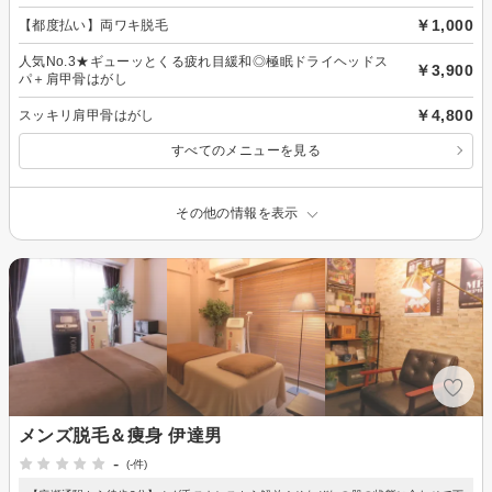
￥1,000
【都度払い】両ワキ脱毛
人気No.3★ギューッとくる疲れ目緩和◎極眠ドライヘッドス
￥3,900
パ＋肩甲骨はがし
￥4,800
スッキリ肩甲骨はがし
すべてのメニューを見る
その他の情報を表示
メンズ脱毛＆痩身 伊達男
-
(-件)