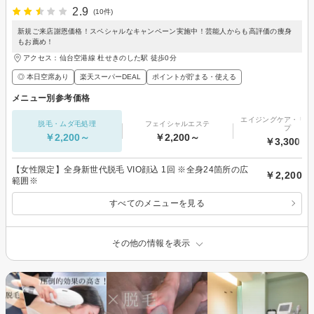
2.9
(10件)
新規ご来店謝恩価格！スペシャルなキャンペーン実施中！芸能人からも高評価の痩身
もお薦め！
アクセス：仙台空港線 杜せきのした駅 徒歩0分
◎ 本日空席あり
楽天スーパーDEAL
ポイントが貯まる・使える
メニュー別参考価格
エイジングケア・リフ
脱毛・ムダ毛処理
フェイシャルエステ
プ
￥2,200～
￥2,200～
￥3,300～
【女性限定】全身新世代脱毛 VIO顔込 1回 ※全身24箇所の広
￥2,200
範囲※
すべてのメニューを見る
その他の情報を表示