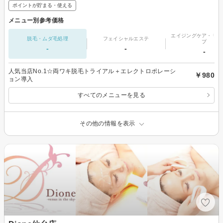
ポイントが貯まる・使える
メニュー別参考価格
エイジングケア・リフ
脱毛・ムダ毛処理
フェイシャルエステ
プ
-
-
-
人気当店No.1☆両ワキ脱毛トライアル＋エレクトロポレーシ
￥980
ョン導入
すべてのメニューを見る
その他の情報を表示