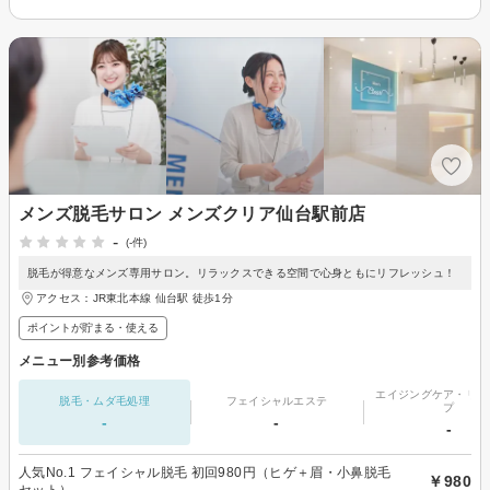
メンズ脱毛サロン メンズクリア仙台駅前店
-
(-件)
脱毛が得意なメンズ専用サロン。リラックスできる空間で心身ともにリフレッシュ！
アクセス：JR東北本線 仙台駅 徒歩1分
ポイントが貯まる・使える
メニュー別参考価格
エイジングケア・リフ
脱毛・ムダ毛処理
フェイシャルエステ
プ
-
-
-
人気No.1 フェイシャル脱毛 初回980円（ヒゲ＋眉・小鼻脱毛
￥980
セット）