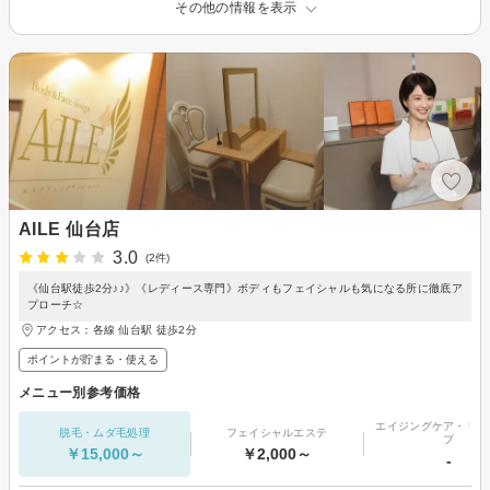
その他の情報を表示
AILE 仙台店
3.0
(2件)
《仙台駅徒歩2分♪♪》《レディース専門》ボディもフェイシャルも気になる所に徹底ア
プローチ☆
アクセス：各線 仙台駅 徒歩2分
ポイントが貯まる・使える
メニュー別参考価格
エイジングケア・リフ
脱毛・ムダ毛処理
フェイシャルエステ
プ
￥15,000～
￥2,000～
-