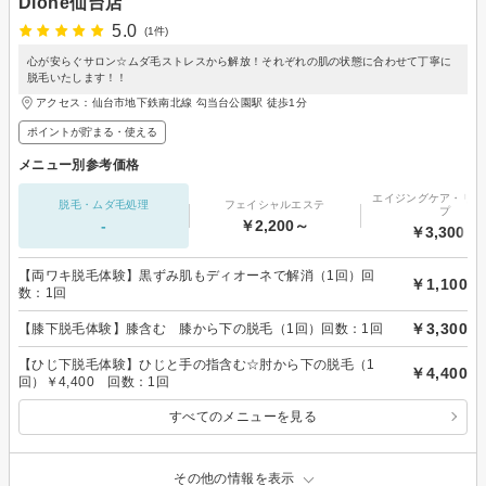
Dione仙台店
5.0
(1件)
心が安らぐサロン☆ムダ毛ストレスから解放！それぞれの肌の状態に合わせて丁寧に
脱毛いたします！！
アクセス：仙台市地下鉄南北線 勾当台公園駅 徒歩1分
ポイントが貯まる・使える
メニュー別参考価格
エイジングケア・リフ
脱毛・ムダ毛処理
フェイシャルエステ
プ
-
￥2,200～
￥3,300～
【両ワキ脱毛体験】黒ずみ肌もディオーネで解消（1回）回
￥1,100
数：1回
￥3,300
【膝下脱毛体験】膝含む 膝から下の脱毛（1回）回数：1回
【ひじ下脱毛体験】ひじと手の指含む☆肘から下の脱毛（1
￥4,400
回）￥4,400 回数：1回
すべてのメニューを見る
その他の情報を表示