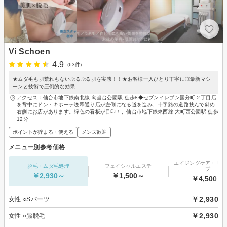
Vi Schoen
4.9
(63件)
★ムダ毛も肌荒れもないぷるぷる肌を実感！！★お客様一人ひとり丁寧に◎最新マシ
ーンと技術で圧倒的な効果
アクセス：仙台市地下鉄南北線 勾当台公園駅 徒歩8◆セブンイレブン国分町２丁目店
を背中にドン・キホーテ晩翠通り店が左側になる道を進み、十字路の道路挟んで斜め
右側にお店があります。緑色の看板が目印！、仙台市地下鉄東西線 大町西公園駅 徒歩
12分
ポイントが貯まる・使える
メンズ歓迎
メニュー別参考価格
エイジングケア・リフ
脱毛・ムダ毛処理
フェイシャルエステ
プ
￥2,930～
￥1,500～
￥4,500～
￥2,930
女性 ○Sパーツ
￥2,930
女性 ○脇脱毛