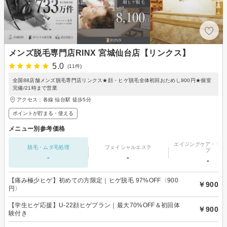
メンズ脱毛専門店RINX 宮城仙台店【リンクス】
5.0
(11件)
全国88店舗メンズ脱毛専門店リンクス★顔・ヒゲ脱毛全体初回おためし900円★個室
完備/21時まで営業
アクセス：各線 仙台駅 徒歩5分
ポイントが貯まる・使える
メニュー別参考価格
エイジングケア・リフ
脱毛・ムダ毛処理
フェイシャルエステ
プ
-
-
-
【痛み極少ヒゲ】初めての方限定｜ヒゲ脱毛 97%OFF〈900
￥900
円〉
【学生ヒゲ応援】U-22顔ヒゲプラン｜最大70%OFF＆初回体
￥900
験付き