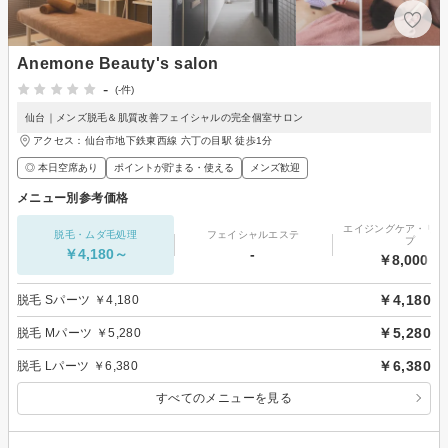
Anemone Beauty's salon
-
(-件)
仙台｜メンズ脱毛＆肌質改善フェイシャルの完全個室サロン
アクセス：仙台市地下鉄東西線 六丁の目駅 徒歩1分
◎ 本日空席あり
ポイントが貯まる・使える
メンズ歓迎
メニュー別参考価格
エイジングケア・リフ
脱毛・ムダ毛処理
フェイシャルエステ
プ
￥4,180～
-
￥8,000～
￥4,180
脱毛 Sパーツ ￥4,180
￥5,280
脱毛 Mパーツ ￥5,280
￥6,380
脱毛 Lパーツ ￥6,380
すべてのメニューを見る