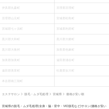
伊具郡丸森町
亘理郡亘理町
亘理郡山元町
宮城郡松島町
宮城郡七ヶ浜町
宮城郡利府町
黒川郡大和町
黒川郡大郷町
黒川郡大衡村
加美郡色麻町
加美郡加美町
遠田郡涌谷町
遠田郡美里町
牡鹿郡女川町
本吉郡南三陸町
エステサロン
脱毛・ムダ毛処理
宮城県
価格が安い順
宮城県の
脱毛・ムダ毛処理(全身・脇・背中・VIO脱毛など)
サロン(価格が安い