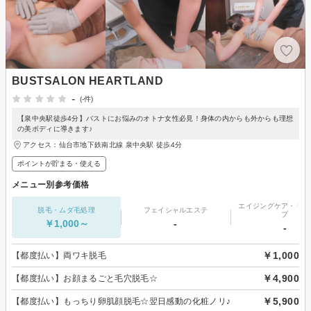
BUSTSALON HEARTLAND
-
(-件)
【泉中央駅徒歩4分】バストにお悩みのオトナ女性必見！身体の内からも外からも理想
の美ボディに導きます♪
アクセス：仙台市地下鉄南北線 泉中央駅 徒歩4分
ポイントが貯まる・使える
メニュー別参考価格
エイジングケア・リフ
脱毛・ムダ毛処理
フェイシャルエステ
プ
￥1,000～
-
-
￥1,000
【都度払い】両ワキ脱毛
￥4,900
【都度払い】お顔まるごと毛穴脱毛☆
￥5,900
【都度払い】もっちり卵肌顔脱毛☆翌日感動の化粧ノリ♪