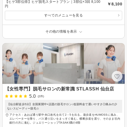
【ヒゲ3部位得】ヒゲ脱毛スタートプラン｜3部位×3回 8,100
￥8,100
円
すべてのメニューを見る
その他の情報を表示
【女性専門】脱毛サロンの新常識 STLASSH 仙台店
5.0
(2件)
【仙台駅徒歩5分】全国展開中×話題の脱毛サロン♪低額料金で通いやすさ◎痛みの少
ないスピーディー脱毛☆
アクセス：あおば通り駅中央口改札を出て2－5を出る。遊歩道をHUMOSSに進み、
エレベーターを降り、バス通り沿いをまっすぐ進む。横断歩道を渡り、そのまま壮内
銀行の方に進む。ジュエリーショップTASAKI隣の9階