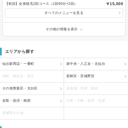
￥15,000
【初回】全身脱毛2回コース（1回60分×2回）
すべてのメニューを見る
その他の情報を表示
エリアから探す
仙台駅周辺・一番町
泉中央・八乙女・北仙台
長町・南仙台・富沢
若林区・宮城野区
その他青葉区・太白区
多賀城・利府・富谷
名取・岩沼・南部
石巻・大崎・登米・北部
宮城県その他