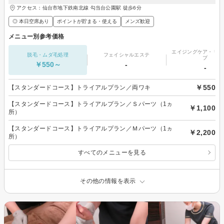
アクセス：仙台市地下鉄南北線 勾当台公園駅 徒歩6分
◎ 本日空席あり
ポイントが貯まる・使える
メンズ歓迎
メニュー別参考価格
エイジングケア・リフ
脱毛・ムダ毛処理
フェイシャルエステ
プ
￥550～
-
-
￥550
【スタンダードコース】トライアルプラン／両ワキ
【スタンダードコース】トライアルプラン／Ｓパーツ（1ヵ
￥1,100
所）
【スタンダードコース】トライアルプラン／Ｍパーツ（1ヵ
￥2,200
所）
すべてのメニューを見る
その他の情報を表示