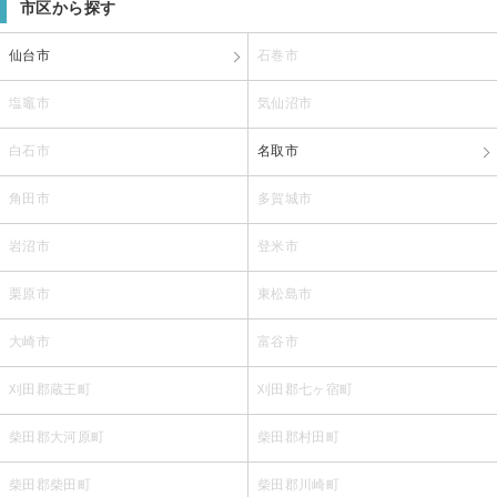
市区から探す
仙台市
石巻市
塩竈市
気仙沼市
白石市
名取市
角田市
多賀城市
岩沼市
登米市
栗原市
東松島市
大崎市
富谷市
刈田郡蔵王町
刈田郡七ヶ宿町
柴田郡大河原町
柴田郡村田町
柴田郡柴田町
柴田郡川崎町