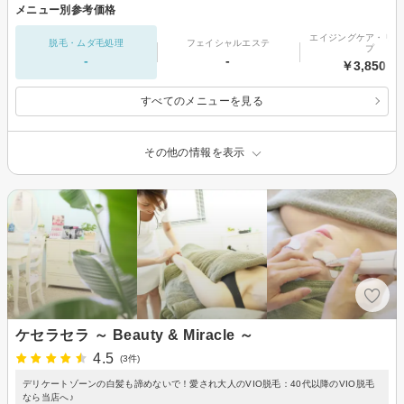
メニュー別参考価格
エイジングケア・リフ
脱毛・ムダ毛処理
フェイシャルエステ
プ
-
-
￥3,850～
すべてのメニューを見る
その他の情報を表示
ケセラセラ ～ Beauty & Miracle ～
4.5
(3件)
デリケートゾーンの白髪も諦めないで！愛され大人のVIO脱毛：40代以降のVIO脱毛
なら当店へ♪