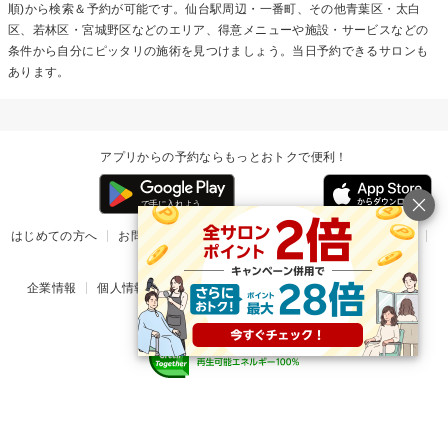
順)から検索＆予約が可能です。仙台駅周辺・一番町、その他青葉区・太白
区、若林区・宮城野区などのエリア、得意メニューや施設・サービスなどの
条件から自分にピッタリの施術を見つけましょう。当日予約できるサロンも
あります。
アプリからの予約ならもっとおトクで便利！
はじめての方へ
お問い合わせ
ヘルプ
リリース情報
利用規約
掲載ご希望のサロン様
企業情報
個人情報保護方針
楽天のサービス一覧
アプリ一覧
© Rakuten Group, Inc.