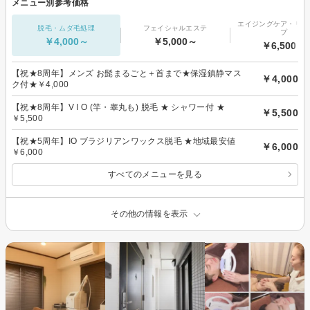
メニュー別参考価格
エイジングケア・リフ
脱毛・ムダ毛処理
フェイシャルエステ
プ
￥4,000～
￥5,000～
￥6,500～
【祝★8周年】メンズ お髭まるごと＋首まで★保湿鎮静マス
￥4,000
ク付★￥4,000
【祝★8周年】V I O (竿・睾丸も) 脱毛 ★ シャワー付 ★
￥5,500
￥5,500
【祝★5周年】IO ブラジリアンワックス脱毛 ★地域最安値
￥6,000
￥6,000
すべてのメニューを見る
その他の情報を表示