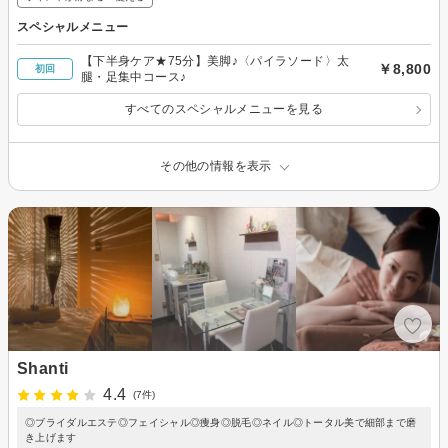
スペシャルメニュー
【下半身ケア★75分】美脚♪〈パイラソード〉太
￥8,800
初回
腿・足集中コース♪
すべてのスペシャルメニューを見る
その他の情報を表示
Shanti
4.4
(7件)
◎ブライダルエステ◎フェイシャル◎痩身◎脱毛◎ネイル◎トータル美で細部まで磨
き上げます