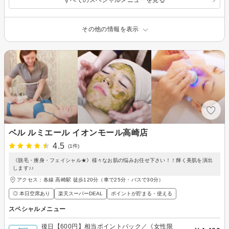
その他の情報を表示
ベル ルミエール イオンモール高崎店
4.5
(1件)
《脱毛・痩身・フェイシャル★》様々なお肌の悩みお任せ下さい！！輝く美肌を演出
します♪♪
アクセス：各線 高崎駅 徒歩120分（車で25分・バスで30分）
◎ 本日空席あり
楽天スーパーDEAL
ポイントが貯まる・使える
スペシャルメニュー
後日【600円】相当ポイントバック／《女性限