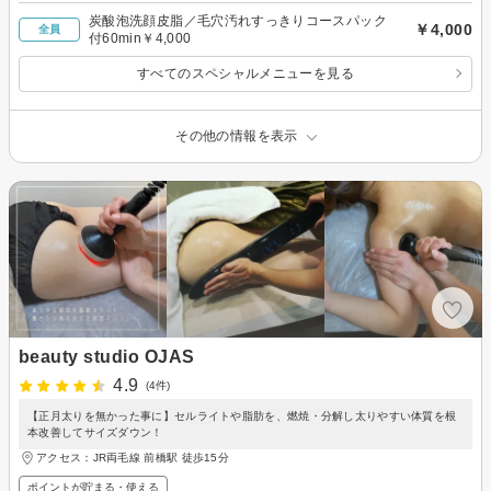
炭酸泡洗顔皮脂／毛穴汚れすっきりコースパック
￥4,000
全員
付60min￥4,000
すべてのスペシャルメニューを見る
その他の情報を表示
beauty studio OJAS
4.9
(4件)
【正月太りを無かった事に】セルライトや脂肪を、燃焼・分解し太りやすい体質を根
本改善してサイズダウン！
アクセス：JR両毛線 前橋駅 徒歩15分
ポイントが貯まる・使える