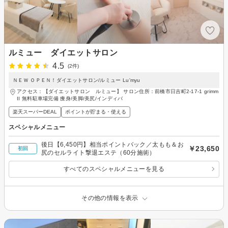
ルミュー ダイエットサロン
4.5
(2件)
ＮＥＷ ＯＰＥＮ！ダイエットサロン/ルミュー Lu'myu
アクセス：【ダイエットサロン ルミュー】 サロン住所：前橋市日吉町2-17-1 grimm
II 無料駐車場完備 痩身/美脚/美尻/インディバ
楽天スーパーDEAL
ポイントが貯まる・使える
スペシャルメニュー
後日【6,450円】相当ポイントバック／太もも＆お
￥23,650
初回
尻のセルライト撃退エステ（60分施術）
すべてのスペシャルメニューを見る
その他の情報を表示