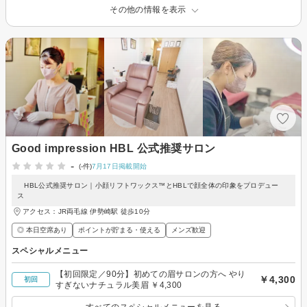
その他の情報を表示
Good impression HBL 公式推奨サロン
-
(-件)
7月17日掲載開始
HBL公式推奨サロン｜小顔リフトワックス™とHBLで顔全体の印象をプロデュー
ス
アクセス：JR両毛線 伊勢崎駅 徒歩10分
◎ 本日空席あり
ポイントが貯まる・使える
メンズ歓迎
スペシャルメニュー
【初回限定／90分】初めての眉サロンの方へ やり
￥4,300
初回
すぎないナチュラル美眉 ￥4,300
すべてのスペシャルメニューを見る