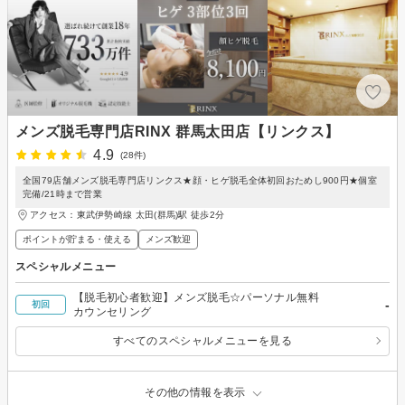
メンズ脱毛専門店RINX 群馬太田店【リンクス】
4.9
(28件)
全国79店舗メンズ脱毛専門店リンクス★顔・ヒゲ脱毛全体初回おためし900円★個室
完備/21時まで営業
アクセス：東武伊勢崎線 太田(群馬)駅 徒歩2分
ポイントが貯まる・使える
メンズ歓迎
スペシャルメニュー
【脱毛初心者歓迎】メンズ脱毛☆パーソナル無料
-
初回
カウンセリング
すべてのスペシャルメニューを見る
その他の情報を表示