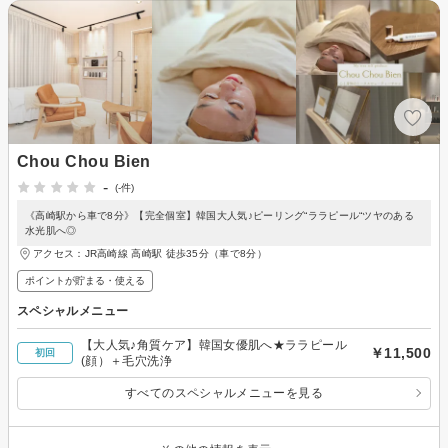
Chou Chou Bien
-
(-件)
《高崎駅から車で8分》【完全個室】韓国大人気♪ピーリング“ララピール“ツヤのある
水光肌へ◎
アクセス：JR高崎線 高崎駅 徒歩35分（車で8分）
ポイントが貯まる・使える
スペシャルメニュー
【大人気♪角質ケア】韓国女優肌へ★ララピール
￥11,500
初回
(顔）＋毛穴洗浄
すべてのスペシャルメニューを見る