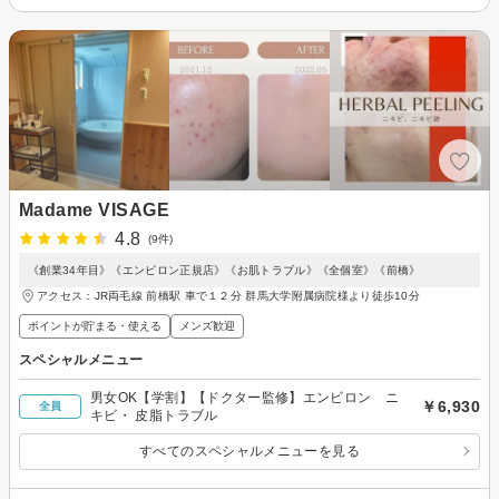
Madame VISAGE
4.8
(9件)
《創業34年目》《エンビロン正規店》《お肌トラブル》《全個室》《前橋》
アクセス：JR両毛線 前橋駅 車で１２分 群馬大学附属病院様より徒歩10分
ポイントが貯まる・使える
メンズ歓迎
スペシャルメニュー
男女OK【学割】【ドクター監修】エンビロン ニ
￥6,930
全員
キビ・ 皮脂トラブル
すべてのスペシャルメニューを見る