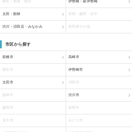
桐生・相老・相生
伊勢崎・新伊勢崎
太田・館林
富岡・藤岡・安中
渋川・沼田店・みなかみ
群馬県その他
市区から探す
前橋市
高崎市
桐生市
伊勢崎市
太田市
沼田市
館林市
渋川市
藤岡市
富岡市
安中市
みどり市