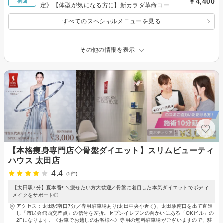
￥4,400
初回
定》【体型が気になる方に】新カラダ革命コース
（全身）たっぷり90分の実績多数あり☆
すべてのスペシャルメニューを見る
その他の情報を表示
【本格痩身専門店◇骨盤ダイエット】スリムビューティ
ハウス 太田店
4.4
(5件)
【太田駅7分】夏本番!!＼痩せたい方大歓迎／骨盤に着目した本気ダイエットでボディ
メイクをサポート◎
アクセス：太田駅南口7分／専用駐車場あり(太田中央小近く)、太田駅南口を出て直進
し「市民会館西交差点」の信号を左折。セブンイレブンの向かいにある「OKビル」の
2Fになります。《お車でお越しのお客様へ》専用の無料駐車場がございますので、駐