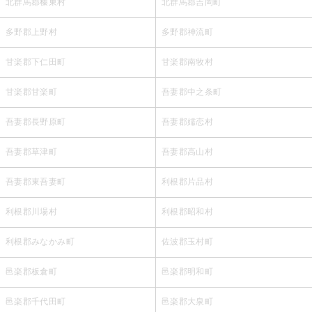
北群馬郡榛東村
北群馬郡吉岡町
多野郡上野村
多野郡神流町
甘楽郡下仁田町
甘楽郡南牧村
甘楽郡甘楽町
吾妻郡中之条町
吾妻郡長野原町
吾妻郡嬬恋村
吾妻郡草津町
吾妻郡高山村
吾妻郡東吾妻町
利根郡片品村
利根郡川場村
利根郡昭和村
利根郡みなかみ町
佐波郡玉村町
邑楽郡板倉町
邑楽郡明和町
邑楽郡千代田町
邑楽郡大泉町