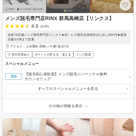
メンズ脱毛専門店RINX 群馬高崎店【リンクス】
4.9
(21件)
全国79店舗メンズ脱毛専門店リンクス★顔・ヒゲ脱毛全体初回おためし900円★個室
完備/21時まで営業
アクセス：上信電鉄 高崎(ＪＲ)駅 徒歩7分
◎ 本日空席あり
ポイントが貯まる・使える
メンズ歓迎
スペシャルメニュー
【脱毛初心者歓迎】メンズ脱毛☆パーソナル無料
-
初回
カウンセリング
すべてのスペシャルメニューを見る
その他の情報を表示