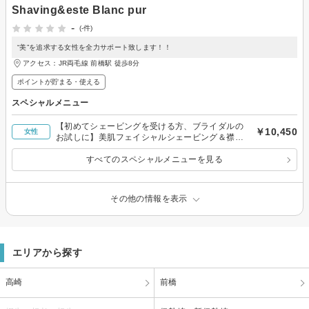
Shaving&este Blanc pur
-
(-件)
“美”を追求する女性を全力サポート致します！！
アクセス：JR両毛線 前橋駅 徒歩8分
ポイントが貯まる・使える
スペシャルメニュー
【初めてシェービングを受ける方、ブライダルの
￥10,450
女性
お試しに】美肌フェイシャルシェービング＆襟足
シェービング
すべてのスペシャルメニューを見る
その他の情報を表示
エリアから探す
高崎
前橋