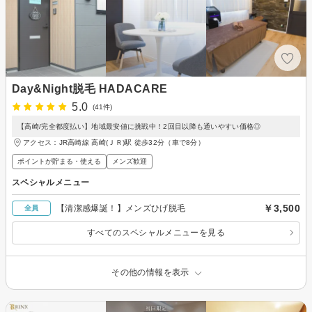
Day&Night脱毛 HADACARE
5.0
(41件)
【高崎/完全都度払い】地域最安値に挑戦中！2回目以降も通いやすい価格◎
アクセス：JR高崎線 高崎(ＪＲ)駅 徒歩32分（車で8分）
ポイントが貯まる・使える
メンズ歓迎
スペシャルメニュー
￥3,500
【清潔感爆誕！】メンズひげ脱毛
全員
すべてのスペシャルメニューを見る
その他の情報を表示