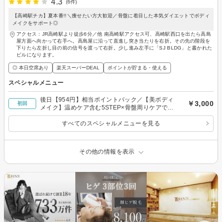
4.3
(6件)
【高崎駅チカ】夏本番!!＼痩せたい方大歓迎／骨盤に着目した本気ダイエットでボディ
メイクをサポート◎
アクセス：JR高崎駅より徒歩6分／他 南高崎駅アクセス可、高崎駅西口を出たら高島
屋方面へ向かって右手へ。高島屋に沿って直進し突き当たりを右折。その先の階段を
下りたら左折し目の前の信号を渡って右折。少し進み左手に「SJ BLDG」と書かれた
ビルになります。
◎ 本日空席あり
楽天スーパーDEAL
ポイントが貯まる・使える
スペシャルメニュー
後日【954円】相当ポイントバック／【美ボディ
￥3,000
初回
メイク】温めケア含む5STEP×骨盤周りケアでス
ッキリ！代謝サポート◎80分￥3000
すべてのスペシャルメニューを見る
その他の情報を表示