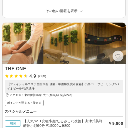
その他の情報を表示
THE ONE
4.9
(22件)
【フェイシャルエステ全国大会 優勝・準優勝受賞者在籍】小顔/ハーブピーリング/バ
イオピール/毛穴洗浄
アクセス：東武伊勢崎線 太田(群馬)駅 徒歩24分
ポイントが貯まる・使える
スペシャルメニュー
【人気No.1究極小顔/たるみしわ改善】舟津式美禅
￥9,800
初回
筋骨小顔60分 ¥15000→9800