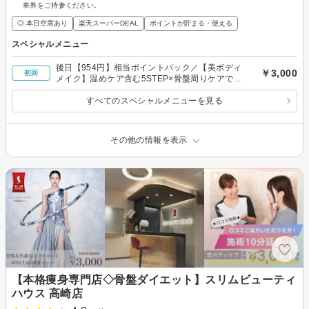
車券をご持参ください。
◎ 本日空席あり
楽天スーパーDEAL
ポイントが貯まる・使える
スペシャルメニュー
後日【954円】相当ポイントバック／【美ボディ
￥3,000
初回
メイク】温めケア含む5STEP×骨盤周りケアでス
ッキリ！代謝サポート◎80分￥3000
すべてのスペシャルメニューを見る
その他の情報を表示
【本格痩身専門店◇骨盤ダイエット】スリムビューティ
ハウス 高崎店