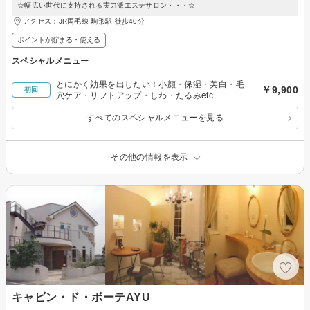
☆幅広い世代に支持される実力派エステサロン・・・☆
アクセス：JR両毛線 駒形駅 徒歩40分
ポイントが貯まる・使える
スペシャルメニュー
とにかく効果を出したい！小顔・保湿・美白・毛
￥9,900
初回
穴ケア・リフトアップ・しわ・たるみetc...
すべてのスペシャルメニューを見る
その他の情報を表示
キャビン・ド・ボーテAYU