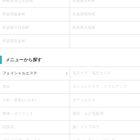
利根郡みなかみ町
佐波郡玉村町
邑楽郡板倉町
邑楽郡明和町
邑楽郡千代田町
邑楽郡大泉町
邑楽郡邑楽町
メニューから探す
フェイシャルエステ
毛穴ケア・毛穴エステ
美白
エイジングケア・リフトアップ
小顔・骨気(コルギ)
ボディエステ
痩身・ダイエット
脱毛・ムダ毛処理
顔脱毛
眉・アイブロウ