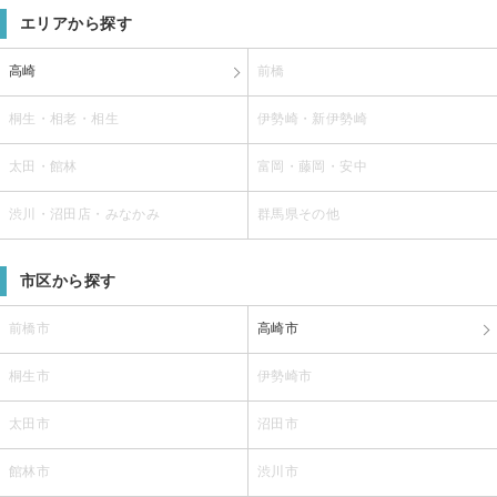
エリアから探す
高崎
前橋
桐生・相老・相生
伊勢崎・新伊勢崎
太田・館林
富岡・藤岡・安中
渋川・沼田店・みなかみ
群馬県その他
市区から探す
前橋市
高崎市
桐生市
伊勢崎市
太田市
沼田市
館林市
渋川市