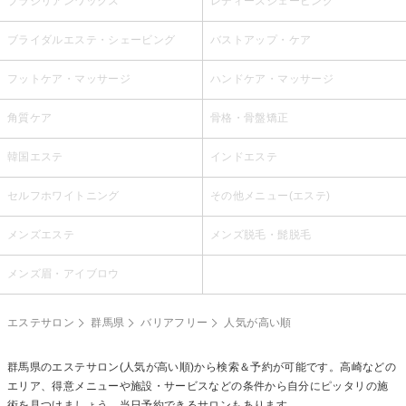
ブラジリアンワックス
レディースシェービング
ブライダルエステ・シェービング
バストアップ・ケア
フットケア・マッサージ
ハンドケア・マッサージ
角質ケア
骨格・骨盤矯正
韓国エステ
インドエステ
セルフホワイトニング
その他メニュー(エステ)
メンズエステ
メンズ脱毛・髭脱毛
メンズ眉・アイブロウ
エステサロン
群馬県
バリアフリー
人気が高い順
群馬県のエステサロン(人気が高い順)から検索＆予約が可能です。高崎などの
エリア、得意メニューや施設・サービスなどの条件から自分にピッタリの施
術を見つけましょう。当日予約できるサロンもあります。