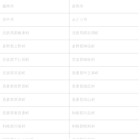
藤岡市
富岡市
安中市
みどり市
北群馬郡榛東村
北群馬郡吉岡町
多野郡上野村
多野郡神流町
甘楽郡下仁田町
甘楽郡南牧村
甘楽郡甘楽町
吾妻郡中之条町
吾妻郡長野原町
吾妻郡嬬恋村
吾妻郡草津町
吾妻郡高山村
吾妻郡東吾妻町
利根郡片品村
利根郡川場村
利根郡昭和村