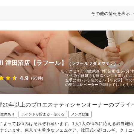
その他の情報を表示
full 津田沼店【ラフール】
(ラフールツダヌマテン)
アクセス：JR総武線 津田沼駅 徒歩2分 
下り みずほ銀行を線路沿いに直進しミニ
4.9
(69件)
左手にオレンジ色のビル【平安堂】 その
の奥にエレベーターで6階までお上がり
歴20年以上のプロエステティシャンオーナーのプライ
日空席あり
ポイントが貯まる・使える
メンズ歓迎
によってお悩みはそれぞれ違います。1人1人の悩みに応える独自施
けています。東京でも希少なフェムケア、韓国式小顔コルギ、クリニ