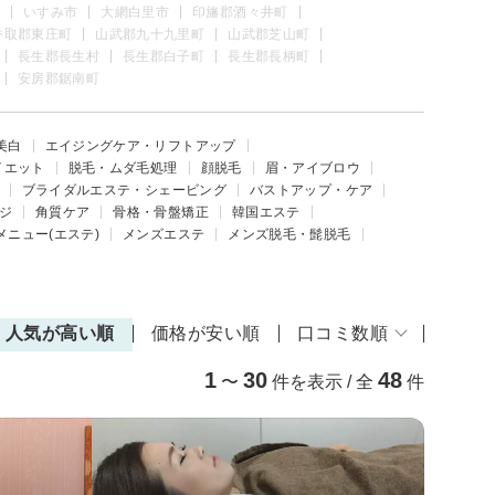
いすみ市
大網白里市
印旛郡酒々井町
香取郡東庄町
山武郡九十九里町
山武郡芝山町
長生郡長生村
長生郡白子町
長生郡長柄町
安房郡鋸南町
美白
エイジングケア・リフトアップ
イエット
脱毛・ムダ毛処理
顔脱毛
眉・アイブロウ
ブライダルエステ・シェービング
バストアップ・ケア
ジ
角質ケア
骨格・骨盤矯正
韓国エステ
メニュー(エステ)
メンズエステ
メンズ脱毛・髭脱毛
人気が高い順
価格が安い順
口コミ数順
1
30
48
〜
件を表示 / 全
件