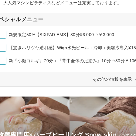
、大人気マシンピラティスなどメニューは充実しております。
ペシャルメニュー
新規限定50%【SIXPAD EMS】30分¥6.000⇒￥3.000
【驚きハリツヤ透明感】Wiqo水光ピール＋冷却＋美容液導入¥1580
新『小顔コルギ』70分＋『背中全体の足踏み』10分⇒80分￥1060
その他の情報を表示
改善専門店×ハーブピーリング Snow skin
(ハダシ