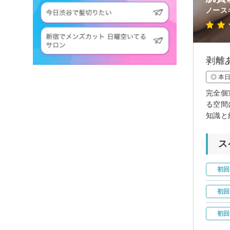
ノース
剥離
◎ 本
完全個
る空間
知識と
ス
初回
初回
初回