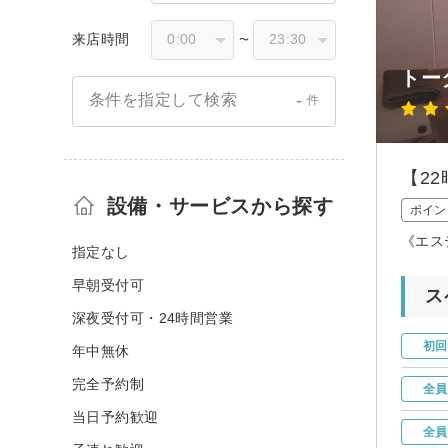
来店時間
〜
トー
-
条件を指定して検索
件
【2
設備・サービスから探す
ポイン
《エス
指定なし
早朝受付可
ス
深夜受付可・24時間営業
初回
年中無休
完全予約制
全員
当日予約歓迎
全員