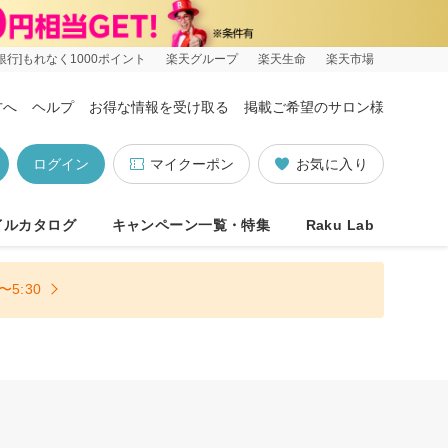
銀行]もれなく1000ポイント
楽天グループ
楽天生命
楽天市場
方へ
ヘルプ
お得な情報を受け取る
掲載ご希望のサロン様
ログイン
マイクーポン
お気に入り
イルカタログ
キャンペーン一覧・特集
Raku Lab
5:30
り