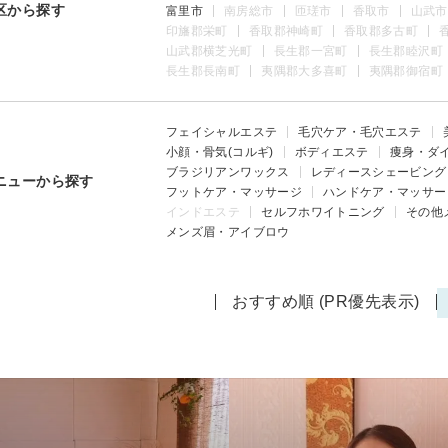
区から探す
富里市
南房総市
匝瑳市
香取市
山武市
印旛郡栄町
香取郡神崎町
香取郡多古町
山武郡横芝光町
長生郡一宮町
長生郡睦沢町
長生郡長南町
夷隅郡大多喜町
夷隅郡御宿町
フェイシャルエステ
毛穴ケア・毛穴エステ
小顔・骨気(コルギ)
ボディエステ
痩身・ダ
ブラジリアンワックス
レディースシェービング
ニューから探す
フットケア・マッサージ
ハンドケア・マッサー
インドエステ
セルフホワイトニング
その他
メンズ眉・アイブロウ
おすすめ順 (PR優先表示)