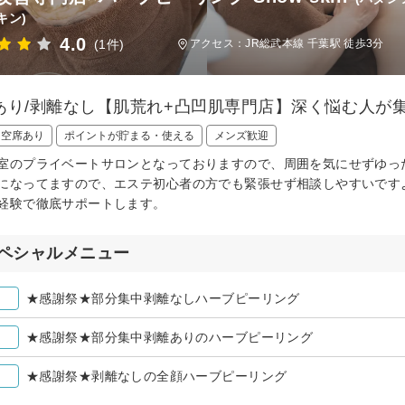
キン)
4.0
(1件)
アクセス：JR総武本線 千葉駅 徒歩3分
あり/剥離なし【肌荒れ+凸凹肌専門店】深く悩む人が
日空席あり
ポイントが貯まる・使える
メンズ歓迎
室のプライベートサロンとなっておりますので、周囲を気にせずゆっ
になってますので、エステ初心者の方でも緊張せず相談しやすいです
経験で徹底サポートします。
ペシャルメニュー
★感謝祭★部分集中剥離なしハーブピーリング
★感謝祭★部分集中剥離ありのハーブピーリング
★感謝祭★剥離なしの全顔ハーブピーリング