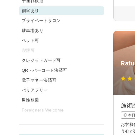
子連れ歓迎
個室あり
プライベートサロン
駐車場あり
ペット可
喫煙可
クレジットカード可
Ra
QR・バーコード決済可
電子マネー決済可
バリアフリー
男性歓迎
施術
Foreigners Welcome
◎ 本
お客様
う心が