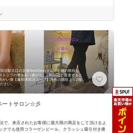
津田沼駅北口の左側NewDaysさんすぐ横の階段を
ストップの角を右へ曲がり、200ｍほど直進すると
向かい側【藤和津田沼コープ】赤色の階段上り2階
ください。
ベートサロン☆彡
術法で、来店されたお客様に最大限の満足をして頂けるよ
ックでも使用コラーゲンピール、クラッシュ吸引付き痩