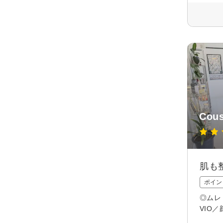
Cous
肌も
ポイン
◎ムレ
VIO