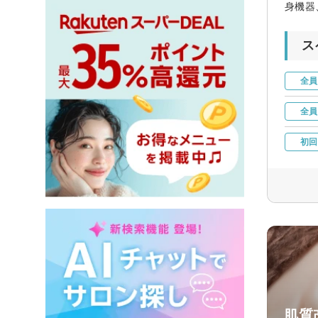
身機器
ス
全員
全員
初回
肌質