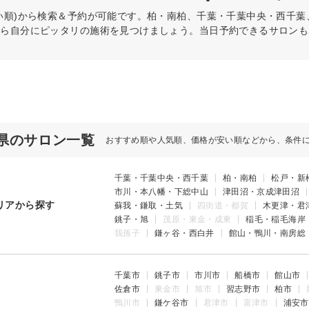
い順)から検索＆予約が可能です。柏・南柏、千葉・千葉中央・西千
から自分にピッタリの施術を見つけましょう。当日予約できるサロンも
県のサロン一覧
おすすめ順や人気順、価格が安い順などから、条件
千葉・千葉中央・西千葉
柏・南柏
松戸・新
市川・本八幡・下総中山
津田沼・京成津田沼
リアから探す
蘇我・鎌取・土気
四街道・都賀
木更津・君
銚子・旭
茂原・東金・成東
稲毛・稲毛海岸
我孫子
鎌ヶ谷・西白井
館山・鴨川・南房総
千葉市
銚子市
市川市
船橋市
館山市
佐倉市
東金市
旭市
習志野市
柏市
鴨川市
鎌ケ谷市
君津市
富津市
浦安市