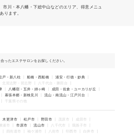
葉、市川・本八幡・下総中山などのエリア、得意メニュ
あります。
に合ったエステサロンをお探しください。
松戸・新八柱
船橋・西船橋
浦安・行徳・妙典
北習志野・習志野
八千代台・勝田台
津
八幡宿・五井・姉ヶ崎
成田・佐倉・ユーカリが丘
幕張本郷・新検見川
流山・南流山・江戸川台
千葉県その他
木更津市
松戸市
野田市
茂原市
成田市
勝浦市
市原市
流山市
八千代市
我孫子市
四街道市
袖ケ浦市
八街市
印西市
白井市