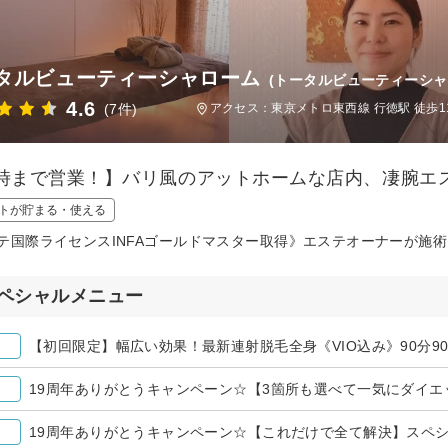
タルビューティーシャローム
(トータルビューティーシャ
4.6
(7件)
アクセス：東京メトロ東西線 行徳駅 徒歩1
2時まで営業！】バリ風のアットホームな店内、凄腕エ
トが貯まる・使える
テ国際ライセンスINFAゴールドマスター取得》エステオーナーが施
ペシャルメニュー
【初回限定】幅広い効果！最新連射脱毛全身《VIO込み》90分900
19周年ありがとうキャンペーン☆【3箇所も選べて一気にダイ
19周年ありがとうキャンペーン☆【これだけで全て解決】スペシ