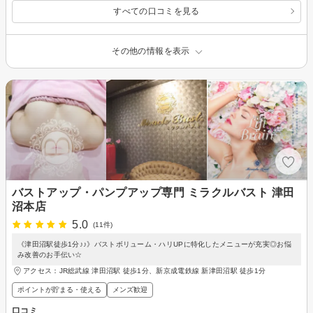
すべての口コミを見る
その他の情報を表示
バストアップ・パンプアップ専門 ミラクルバスト 津田
沼本店
5.0
(11件)
《津田沼駅徒歩1分♪♪》バストボリューム・ハリUPに特化したメニューが充実◎お悩
み改善のお手伝い☆
アクセス：JR総武線 津田沼駅 徒歩1分、新京成電鉄線 新津田沼駅 徒歩1分
ポイントが貯まる・使える
メンズ歓迎
口コミ