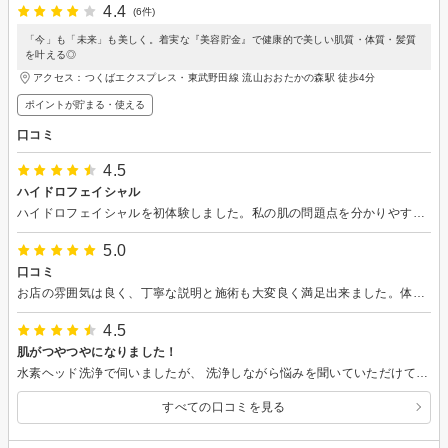
4.4
(6件)
「今」も「未来」も美しく。着実な『美容貯金』で健康的で美しい肌質・体質・髪質
を叶える◎
アクセス：つくばエクスプレス・東武野田線 流山おおたかの森駅 徒歩4分
ポイントが貯まる・使える
口コミ
4.5
ハイドロフェイシャル
ハイドロフェイシャルを初体験しました。私の肌の問題点を分かりやすく教えてもらえました。施術後、1日経ちましたが、古い角質や毛穴のゴミを取って頂いたおかげで早速化粧ノリが良くなり、顔が明るくなりました。洗顔のポイントも教えてもらい、実践してみます。またお伺いします。
5.0
口コミ
お店の雰囲気は良く、丁寧な説明と施術も大変良く満足出来ました。体験したコースを複数回継続したいと思い、その日に申込しました。
4.5
肌がつやつやになりました！
水素ヘッド洗浄で伺いましたが、 洗浄しながら悩みを聞いていただけて、その日にララピールの施術を受けました！ 肌がツヤツヤになり、気になっていたざらつきがなくなり嬉しいです。 次回以降もお得だったので、また来月予約を取りました。 カウンセリングも丁寧にしていただき、安心して過ごせました。 店内も綺麗ですし、おすすめです。
すべての口コミを見る