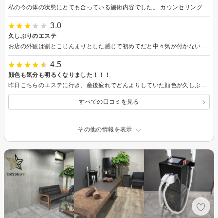
私の今の体の状態にとても合っている施術内容でした。 カウンセリングも的確で納得できるものでした。 施術も大満足です。 ありがとうございます。
3.0
久しぶりのエステ
お店の外観は割とこじんまりとした感じで初めてだと中々気が付かないです。美容室と間違えちゃうくらい。サロン内はオシャレで施術室は2階なので落ち着いて受けられました。マッサージは多少痛かったですが自分の体の老廃物がよどんでいたからでさらさらにしていただきました。施術はものすごく良かったですがbeforeafterの写真なりサイズ測定していただけたらもっとまた来たいなと思うのに。結構あっさりと終了で残念でした。
4.5
顔色も気分も明るくなりました！！！
昨日こちらのエステに行き、産後疲れでどんよりしていた顔色が久しぶりに明るくなって、気持ちも上がり元気に過ごせました！！！ 子どもを預けることなどで躊躇してましたが、無理してでも行ってよかったです！！！顔脱毛続けて行くのが楽しみにです！！！ 何よりもっと自分を大切にしようと思わせてもらいました！！！
すべての口コミを見る
その他の情報を表示