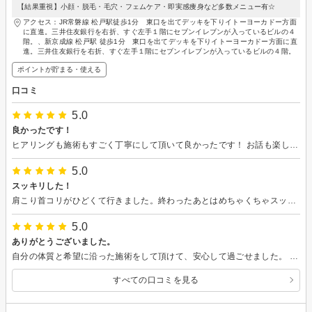
【結果重視】小顔・脱毛・毛穴・フェムケア・即実感痩身など多数メニュー有☆
アクセス：JR常磐線 松戸駅徒歩1分 東口を出てデッキを下りイトーヨーカドー方面
に直進。三井住友銀行を右折、すぐ左手１階にセブンイレブンが入っているビルの４
階。、新京成線 松戸駅 徒歩1分 東口を出てデッキを下りイトーヨーカドー方面に直
進。三井住友銀行を右折、すぐ左手１階にセブンイレブンが入っているビルの４階。
ポイントが貯まる・使える
口コミ
5.0
良かったです！
ヒアリングも施術もすごく丁寧にして頂いて良かったです！ お話も楽しく、リラックスした時間を過ごすことができました！
5.0
スッキリした！
肩こり首コリがひどくて行きました。終わったあとはめちゃくちゃスッキリしました！溜まっていた疲れも減りぐっすり眠れました！
5.0
ありがとうございました。
自分の体質と希望に沿った施術をして頂けて、安心して過ごせました。 ありがとうございます。
すべての口コミを見る