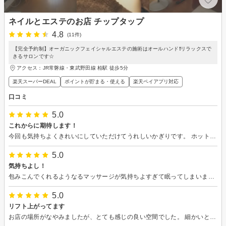
ネイルとエステのお店 チップタップ
4.8
(11件)
【完全予約制】オーガニックフェイシャルエステの施術はオールハンド❗️リラックスで
きるサロンです☆
アクセス：JR常磐線・東武野田線 柏駅 徒歩5分
楽天スーパーDEAL
ポイントが貯まる・使える
楽天ペイアプリ対応
口コミ
5.0
これからに期待します！
今回も気持ちよくきれいにしていただけてうれしいかぎりです。 ホットストーンでリンパも流れたのではないでしょうか！ 次回はハンドマッサージを楽しみにしてます。
5.0
気持ちよし！
包みこんでくれるようなるマッサージが気持ちよすぎて眠ってしまいました… 美白効果が自覚できて嬉しいです。 家族は気づいてくれませんでしたが（笑） またお願いします。
5.0
リフト上がってます
お店の場所がなやみましたが、とても感じの良い空間でした。 細かいところまで至れり尽くせりで、至福の時間すやすやと寝落ちしてしまいました。 モチモチの肌、リフトも上がっていて嬉しいです。 また是非お願いします。