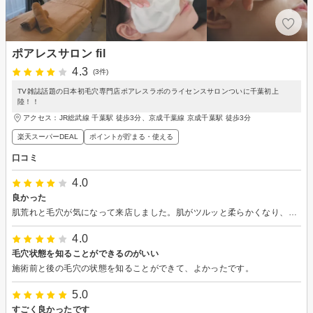
ポアレスサロン fil
4.3
(3件)
TV雑誌話題の日本初毛穴専門店ポアレスラボのライセンスサロンついに千葉初上
陸！！
アクセス：JR総武線 千葉駅 徒歩3分、京成千葉線 京成千葉駅 徒歩3分
楽天スーパーDEAL
ポイントが貯まる・使える
口コミ
4.0
良かった
肌荒れと毛穴が気になって来店しました。肌がツルッと柔らかくなり、毛穴の汚れもキレイにしていただきました。お得なチケットもその場で購入できたので、2回目が楽しみです。次回は鼻と顎だけでなく全顔できると嬉しいです。
4.0
毛穴状態を知ることができるのがいい
施術前と後の毛穴の状態を知ることができて、よかったです。
5.0
すごく良かったです