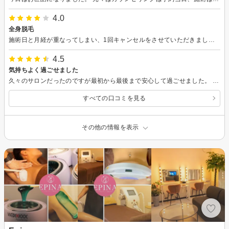
4.0
全身脱毛
施術日と月経が重なってしまい、1回キャンセルをさせていただきましたが、再予約しても嫌な雰囲気もなく施術していただけました。 某大手脱毛サロンでは体験の予約がなかなか入れられず、施術日前に手が届く範囲の自己前処理が必要でしたが、雑で背中の毛の剃り残しがあるまま施術され、光の照射も雑なので本当に施術されているのか不安でした。 こちらのサロンさんでは丁寧にシェービングしていただき、機械も最新で光の照射も丁寧で信頼出来るものでした。 お値段も他社さんよりもお得でしたが、自分の毛が薄いので検討させていただきましたが、毛が濃かったら当日契約していたと思います。
4.5
気持ちよく過ごせました
久々のサロンだったのですが最初から最後まで安心して過ごせました。 お話も楽しくて施術途中寝そうになるくらいリラックスして過ごせました。全身脱毛継続しますが1年後が楽しみです！
すべての口コミを見る
その他の情報を表示