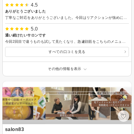
4.5
ありがとうございました
丁寧なご対応をありがとうございました。今回はリアクションが強めに出てしまいましたが親切に対応いただきありがたかったです。次回はダウンタイムがしっかり取れるタイミングで伺わせていただきます。
5.0
通い続けたいサロンです
今回2回目で違うものも試して見たくなり、急遽顔筋をこちらのメニューをさせてもらえることになりました。 メニュー変更も時間内であれば快く受けてくださるので、そのつど悩みに合わせて相談させてもらえるのが嬉しいです。 一つ一つのの工程もとても丁寧に感じます。 お得な情報もご提案してくれる良心的なサロンです。 変化も感じることができたので通い続けたいと思います。
すべての口コミを見る
その他の情報を表示
salon83