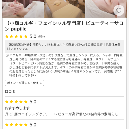
【小顔コルギ・フェイシャル専門店】ビューティーサロ
ン pupille
5.0
(8件)
【船橋駅徒歩4分】痛持ちいい眠れるコルギで徹底小顔+たるみ歪み改善！肌管理★美
肌フェイシャル
アクセス：JR船橋駅（大きい方）改札を出て直進しシャポーに入る。シャポー内を直
進し外に出る。目の前のファミマを左に曲がり線路沿いを直進。サウナ・カプセル
（ジートピア）という施設を過ぎ、最初の角を左に曲がる、左折後、十字路を越え、
少し進むと右手にポストが見えます。ポストの手前を右に曲がり自動販売機や駐輪場
のある奥まったところにあるレンガ調の茶色い3階建マンションです。 到着後【206
呼出】押して下さい
ポイントが貯まる・使える
口コミ
5.0
おすすめします
月に1度のエイジングケア。 レビューが高評価なのも納得の素晴らしいサロンです。 肌の調子が上がるだけではなく、 身体もこころもかなり上向きになります。 今のご時世、エステは贅沢かもしれません。でも、エステで免疫力もアップして気分も上々、家族もハッピーになれるので、私には生活必需品。これからもせっせと通わせていただきます。
5.0