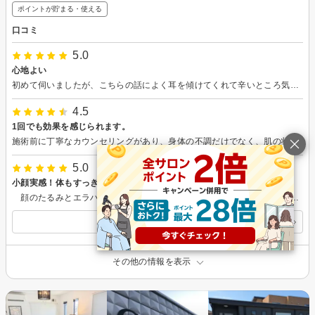
ポイントが貯まる・使える
口コミ
5.0
心地よい
初めて伺いましたが、こちらの話によく耳を傾けてくれて辛いところ気になるところを丁寧にほぐしてくれました。 すごく重だるかった身体を巡りがよくなった気がします。 また伺いたいと思います。 マッサージの加減もちょうどよく心地よかったです。
4.5
1回でも効果を感じられます。
施術前に丁寧なカウンセリングがあり、身体の不調だけでなく、肌の状態に合わせたメニューも提案して頂きました。施術前後の写真を見る事で更に効果を実感でき、身体もスッキリしました。施術後にも身体の状態について丁寧に説明して頂き、安心して施術を受けることが出来ました。また別メニューもお願いしたいと思います。
5.0
小顔実感！体もすっきり！
顔のたるみとエラハリが気になり、解消出来るお店を探していました。 一戸建てのサロンで、お部屋は落ち着ける雰囲気のお部屋でした。 施術の前に、今日どんな施術か説明してくださり安心しました。施術では、パイラナイトという機械をまず当てていただいたのですがほんのり暖かく、細かい刺激が気持ち良かったです。 その後のハンドの施術もどんどん体がほぐれていく感じでリラックス出来ました。小顔矯正も痛くなく整っていく感じ。コルギとは違うんですね。 結果は、びっくりするほどスッキリ！たるみがなくなっていて横から見た時の自分のフェイスラインが嬉しかったです。帰ってからも、余分なフェイスラインが無くなってて不思議な感覚でいます。 この小顔効果を続けたいので、自分磨きを兼ねて、これからも通う予定です。 次回もまたよろしくお願いします！
すべての口コミを見る
その他の情報を表示