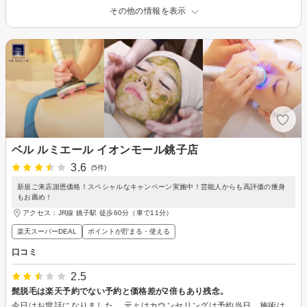
その他の情報を表示
ベル ルミエール イオンモール銚子店
3.6
(5件)
新規ご来店謝恩価格！スペシャルなキャンペーン実施中！芸能人からも高評価の痩身
もお薦め！
アクセス：JR線 銚子駅 徒歩60分（車で11分）
楽天スーパーDEAL
ポイントが貯まる・使える
口コミ
2.5
髭脱毛は楽天予約でない予約と価格差が2倍もあり残念。
今日はお世話になりました。 元々はカウンセリングは予約当日、施術は後日との話だったが、他社での利用状況を勘案してカウンセリング後に脱毛体験をして貰えたのはありがたかったです。 ただ、楽天での髭脱毛体験が4400円。店頭で配っていたチラシの脱毛体験が2200円…。 価格差に2倍も差があり、次回このチラシを持ってきたら2200円で体験できるのか聞いたらダメだと言われた。 また、価格をこの金額にして欲しいと言ったがそれもダメだと言われた。 それなら会計前にその旨の案内をして、キャンセルや変更をするよう促すのが筋ではないのかな？と思いました。 果たして、ご自身や身内が同じ状況ならこの二重価格の設定に納得するのでしょうか？ よく考えていただきたいです。 帰宅してから考え直しても納得できる要素が全くありませんので、こちらに書かせていただき、接客/サービスは1としました。 差額の返金をしていただくなり、次回に伺う際にその金額で施術をしていただくなり、万人が納得できるような誠意ある対応をお願いいたします。