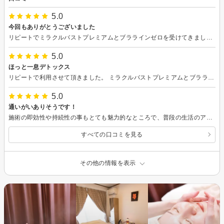
5.0
今回もありがとうございました
リピートでミラクルバストプレミアムとブララインゼロを受けてきました。 普段パソコンを使うことが多いので、胸まわり、背中、方周りにコリがあったのですが、どこもしっかりほぐしていただきました。 身体の緊張がとれて、身体がスッキリリフレッシュ＆リラックスしました。 また、お願いしたいです♪
5.0
ほっと一息デトックス
リピートで利用させて頂きました。 ミラクルバストプレミアムとブララインゼロで、胸周りも背中周りも凝り固まっていた部分がほぐれて気持ち良かったです。 居心地のよい空間で、途中からは夢見心地でウトウトしていました。 またコリが溜まる前にデトックスとリフレッシュに行きたいと思います。
5.0
通いがいありそうです！
施術の即効性や持続性の事もとても魅力的なところで、普段の生活のアドバイスもとても勉強になりました！ 自分のためにも通いたいと思いました！ ありがとうございます！
すべての口コミを見る
その他の情報を表示