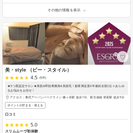
その他の情報を表示
美・style （ビー・スタイル）
4.5
(5件)
★5つ星認定サロン★美肌&即効果痩身&美脱毛！顧客満足度4年連続全国1位☆あらゆ
るお悩みをお任せ！
アクセス：東武アーバンパークライン 鎌ヶ谷駅 徒歩7分、新京成線 初富駅 徒歩5分
ポイントが貯まる・使える
口コミ
5.0
スリムムーヴ初体験