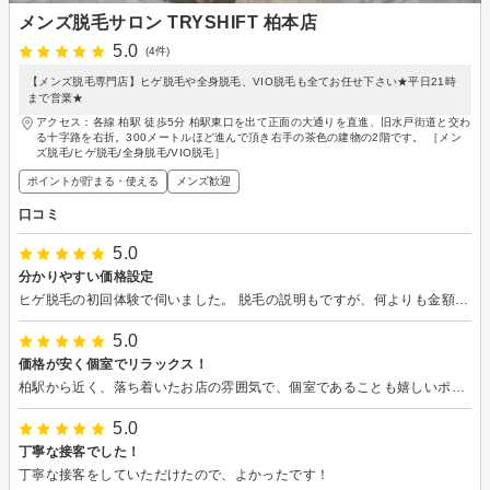
メンズ脱毛サロン TRYSHIFT 柏本店
5.0
(4件)
【メンズ脱毛専門店】ヒゲ脱毛や全身脱毛、VIO脱毛も全てお任せ下さい★平日21時
まで営業★
アクセス：各線 柏駅 徒歩5分 柏駅東口を出て正面の大通りを直進、旧水戸街道と交わ
る十字路を右折。300メートルほど進んで頂き右手の茶色の建物の2階です。 ［メン
ズ脱毛/ヒゲ脱毛/全身脱毛/VIO脱毛］
ポイントが貯まる・使える
メンズ歓迎
口コミ
5.0
分かりやすい価格設定
ヒゲ脱毛の初回体験で伺いました。 脱毛の説明もですが、何よりも金額の設定がわかりやすく、低価格だと感じました。 施術中の痛みはほぼ感じませんでした。 施術時間も短いと思うので、気軽に行きやすいと思います。
5.0
価格が安く個室でリラックス！
柏駅から近く、落ち着いたお店の雰囲気で、個室であることも嬉しいポイントでした！ また、他のお店より価格が安く、施術は丁寧でしたので、来月も行きます！ 長期プランで申し込みします！
5.0
丁寧な接客でした！
丁寧な接客をしていただけたので、よかったです！