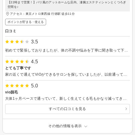
【22時まで営業！】バリ風のアットホームな店内、凄腕エステティシャンとくつろぎ
空間を♪
アクセス：東京メトロ東西線 行徳駅 徒歩11分
ポイントが貯まる・使える
口コミ
3.5
初めてで緊張しておりましたが、体の不調や悩みを丁寧に聞き取って下さり、解決するためにたくさんの提案やアドバイスをくださいました。これを機に自分と向き合うことが必要だと思いました。ありがとうございました。
4.5
とても丁寧です
家の近くで通えてViOができるサロンを探していましたが、以前通っていた大手サロンにくらべ、説明も施術もとても丁寧にして頂けました。なにより値段がとても良心的でいいサロンに巡り会えたと大満足です。 施術中のおしゃべりもとても楽しく、いい気分転換ができました。これからも通おうと思います。
5.0
vio脱毛
大体1ヶ月ペースで通っていて、新しく生えてくる毛もかなり減ってきました！ 説明も丁寧にしてくださり安心してお任せできます。 次回はお顔の脱毛をお願いします^_^
すべての口コミを見る
その他の情報を表示