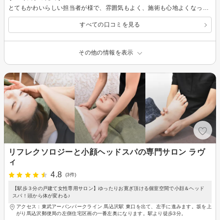
とてもかわいらしい担当者が様で、雰囲気もよく、施術も心地よくなって眠ってしまいましたが、終わってから、鏡を見てビックリ！トーンや張りがでて肌が生まれ変わってました。もう一度やったらと興味にひかれ、つぎも予約させていただきました。
すべての口コミを見る
その他の情報を表示
リフレクソロジーと小顔ヘッドスパの専門サロン ラヴ
ィ
4.8
(3件)
【駅歩３分の戸建て女性専用サロン】ゆったりお寛ぎ頂ける個室空間で小顔＆ヘッド
スパ！頭から体が変わる♪
アクセス：東武アーバンパークライン 馬込沢駅 東口を出て、左手に進みます。坂を上
がり馬込沢郵便局の左側住宅区画の一番左奥になります。駅より徒歩3分。