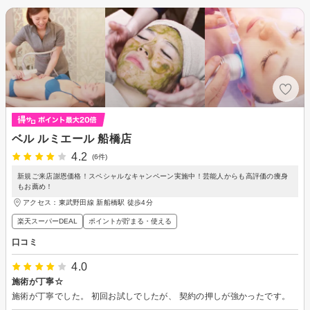
ベル ルミエール 船橋店
4.2
(6件)
新規ご来店謝恩価格！スペシャルなキャンペーン実施中！芸能人からも高評価の痩身
もお薦め！
アクセス：東武野田線 新船橋駅 徒歩4分
楽天スーパーDEAL
ポイントが貯まる・使える
口コミ
4.0
施術が丁寧☆
施術が丁寧でした。 初回お試しでしたが、 契約の押しが強かったです。