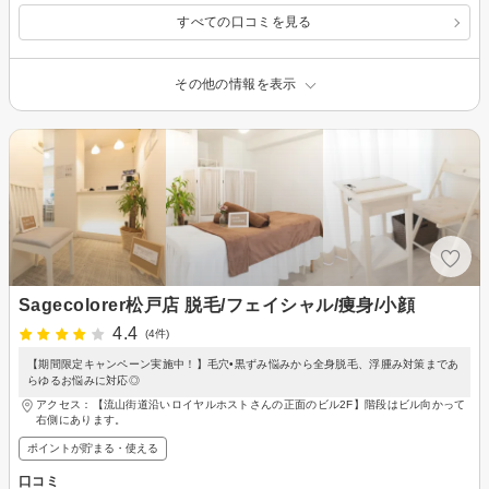
すべての口コミを見る
その他の情報を表示
Sagecolorer松戸店 脱毛/フェイシャル/痩身/小顔
4.4
(4件)
【期間限定キャンペーン実施中！】毛穴•黒ずみ悩みから全身脱毛、浮腫み対策まであ
らゆるお悩みに対応◎
アクセス：【流山街道沿いロイヤルホストさんの正面のビル2F】階段はビル向かって
右側にあります。
ポイントが貯まる・使える
口コミ