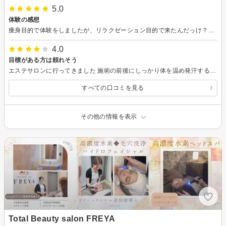
5.0
体験の感想
痩身目的で体験をしましたが、リラクゼーション目的で来たんだっけ？と思えるほどの心地よさでした。 丁寧なカウンセリングと、やわらかい雰囲気の対応、しつこい勧誘もなく、とても感じがよかったです。 そして何よりも施術結果に驚きました。ただただ気持ちよかったので、特に期待はしていなかったのですが、全身スッキリしました。 また是非来店したいと思います。
4.0
目標がある方は頼れそう
エステサロンに行ってきました 施術の前後にしっかり体を温め発汗するので、デトックス出来ます 施術前後の違いもすぐに体感出来ます ただ、私のように体力に自信がないと、結構疲れました 本気で目標のある方にはしっかり寄り添ってくださると思います おすすめです
すべての口コミを見る
その他の情報を表示
Total Beauty salon FREYA