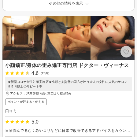
その他の情報を表示
小顔矯正/身体の歪み矯正専門店 ドクター・ヴィーナス
4.6
(15件)
★新型コロナ衛生対策実施店★小顔と美姿勢の両方が叶う大人の女性に人気のサロン
９５％以上のリピート率
アクセス：JR常磐線 柏駅 東口より徒歩5分
ポイントが貯まる・使える
口コミ
5.0
日頃悩んでるむくみやコリなどに日常で改善できるアドバイスをカウンセリングや施術中にもお話しできて、心も体もスッキリしました✨