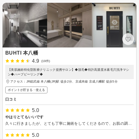
BUHTI 本八幡
4.9
(19件)
【美肌施術特化型医療クリニック提携サロン】◆脱毛◆特許高濃度水素毛穴洗浄マシ
ン◆ハーブピーリング◆
アクセス：JR総武線 本八幡(JR)駅 徒歩2分、京成本線 京成八幡駅 徒歩5分
ポイントが貯まる・使える
口コミ
5.0
やはりとてもいいです
久々に行きましたが、とても丁寧に施術をしてくださるので、お肌の調子も居心地もとてもいいです。今回もありがとうございました。
5.0