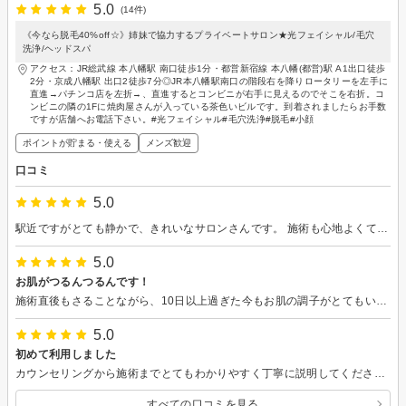
5.0
(14件)
《今なら脱毛40%off☆》姉妹で協力するプライベートサロン★光フェイシャル/毛穴
洗浄/ヘッドスパ
アクセス：JR総武線 本八幡駅 南口徒歩1分・都営新宿線 本八幡(都営)駅 A1出口徒歩
2分・京成八幡駅 出口2徒歩7分◎JR本八幡駅南口の階段右を降りロータリーを左手に
直進→パチンコ店を左折→、直進するとコンビニが右手に見えるのでそこを右折。コ
ンビニの隣の1Fに焼肉屋さんが入っている茶色いビルです。到着されましたらお手数
ですが店舗へお電話下さい。#光フェイシャル#毛穴洗浄#脱毛#小顔
ポイントが貯まる・使える
メンズ歓迎
口コミ
5.0
駅近ですがとても静かで、きれいなサロンさんです。 施術も心地よくてリラックスできました。終了時に顔色が明るくなって思わず笑みがこぼれました。 TEAもおいしかったです。ありがとうございました。
5.0
お肌がつるんつるんです！
施術直後もさることながら、10日以上過ぎた今もお肌の調子がとてもいいです。メイクする時も、ですが、メイク落としで肌を触るのが気持ちいいです。 サロンの雰囲気もよかったですし、追加メニューの無理なゴリ押し等なくて、不愉快な思いを全くしませんでした。
5.0
初めて利用しました
カウンセリングから施術までとてもわかりやすく丁寧に説明してくださり、安心して受けることができました。 施術自体も大変満足のいく内容で、リラックスできただけでなく、今後のケアに役立ちそうな知識まで教えていただき、本当にありがたかったです。 リピートしたいサロンだと思います。
すべての口コミを見る