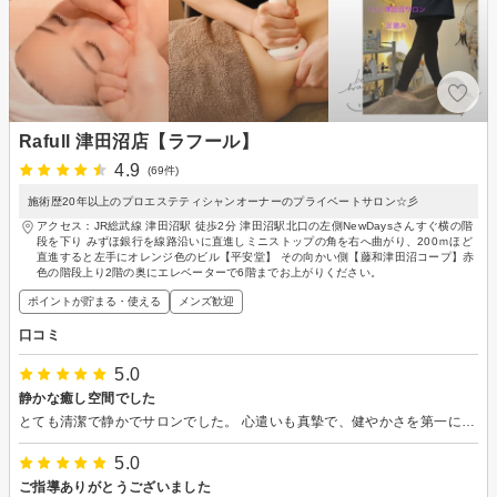
Rafull 津田沼店【ラフール】
4.9
(69件)
施術歴20年以上のプロエステティシャンオーナーのプライベートサロン☆彡
アクセス：JR総武線 津田沼駅 徒歩2分 津田沼駅北口の左側NewDaysさんすぐ横の階
段を下り みずほ銀行を線路沿いに直進しミニストップの角を右へ曲がり、200ｍほど
直進すると左手にオレンジ色のビル【平安堂】 その向かい側【藤和津田沼コープ】赤
色の階段上り2階の奥にエレベーターで6階までお上がりください。
ポイントが貯まる・使える
メンズ歓迎
口コミ
5.0
静かな癒し空間でした
とても清潔で静かでサロンでした。 心遣いも真摯で、健やかさを第一に考えてくださりありがたかったです。 マッサージも良い強さと刺激で、ﾊﾏﾑ浴ですっかり寝落ちしました。 また伺いたいです。
5.0
ご指導ありがとうございました