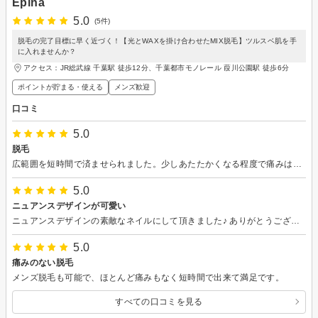
Epina
5.0
(5件)
脱毛の完了目標に早く近づく！【光とWAXを掛け合わせたMIX脱毛】ツルスベ肌を手
に入れませんか？
アクセス：JR総武線 千葉駅 徒歩12分、千葉都市モノレール 葭川公園駅 徒歩6分
ポイントが貯まる・使える
メンズ歓迎
口コミ
5.0
脱毛
広範囲を短時間で済ませられました。少しあたたかくなる程度で痛みは全くありません。
5.0
ニュアンスデザインが可愛い
ニュアンスデザインの素敵なネイルにして頂きました♪ ありがとうございました♪
5.0
痛みのない脱毛
メンズ脱毛も可能で、ほとんど痛みもなく短時間で出来て満足です。
すべての口コミを見る