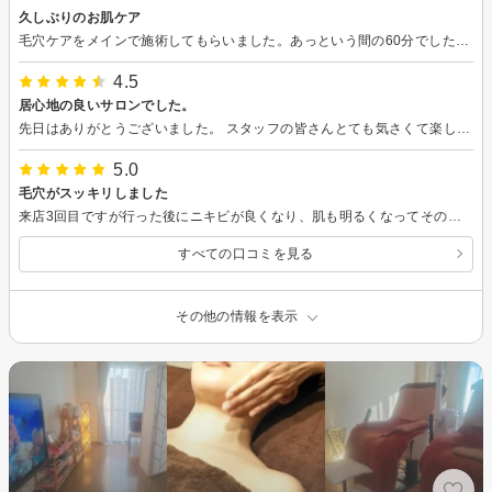
久しぶりのお肌ケア
毛穴ケアをメインで施術してもらいました。あっという間の60分でしたがとても満足です。次回もお願いしたいと思います。
4.5
居心地の良いサロンでした。
先日はありがとうございました。 スタッフの皆さんとても気さくて楽しい方が多かった印象です。 サロンも変にきらびやかすぎて緊張するという雰囲気でもなく、とても通いやすそうな雰囲気でした。 特に今日予約すれば次回はこの金額で施術できますよーといったきつい勧誘もなく、さらっとした紹介をいただいたので、安心感が強かったです。 施術についても、しっかりがっつりコリをほぐしていただいて、今までなかった肩甲骨と鎖骨が若干復活しました。（あまりに全身がちがちすぎて、効果ができらず逆に申し訳ないなと感じました。） 当日その場でオプションで前ハミ肉ケアも追加でやっていただいて、大変助かりました。 1点気になることがあるとしたら、予約画面で記載されているオプションの金額が下記の内容になっていたので、おそらく金額が上がったんだろうなと思ったのですが、表記を直していただいた方が今後の方のためにも良いかもしれません。 クーポン記載金額：＋1650円で前ハミ肉ケアも追加OK 実際の価格：2200円 また早いうちにお伺いしたいと思っていますので、よろしくお願い致します。
5.0
毛穴がスッキリしました
来店3回目ですが行った後にニキビが良くなり、肌も明るくなってその後しばらく調子がいいです！ スタッフさんもアドバイスくれたりオススメのメニューを教えてくれたり雰囲気もいいので通いたいと思います。
すべての口コミを見る
その他の情報を表示