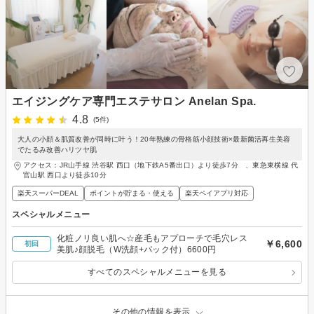
エイジングケア専門エステサロン Anelan Spa.
4.8
(5件)
大人の小顔＆肌質改善が同時に叶う！20年熟練の骨格筋小顔技術×最新菌活再生美容
でたるみ改善ハリツヤ肌
アクセス：JR山手線 渋谷駅 西口（地下鉄A5番出口）より徒歩7分 、東急東横線 代
官山駅 西口より徒歩10分
楽天スーパーDEAL
ポイントが貯まる・使える
楽天ペイアプリ対応
スペシャルメニュー
化粧ノリ良い肌へ☆産毛もアプローチで毛穴レス
￥6,600
初回
美肌♪顔脱毛（W洗顔+パック付）6600円
すべてのスペシャルメニューを見る
その他の情報を表示