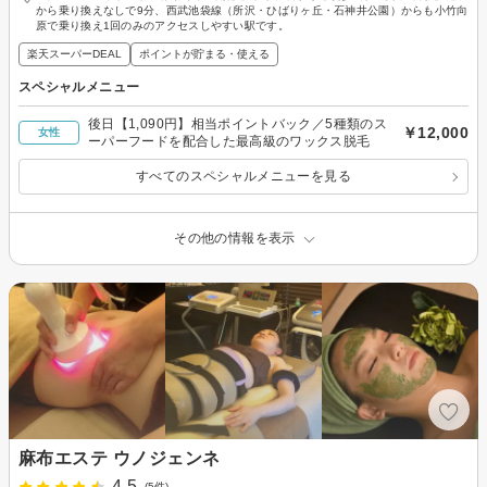
から乗り換えなしで9分、西武池袋線（所沢・ひばりヶ丘・石神井公園）からも小竹向
原で乗り換え1回のみのアクセスしやすい駅です。
楽天スーパーDEAL
ポイントが貯まる・使える
スペシャルメニュー
後日【1,090円】相当ポイントバック／5種類のス
￥12,000
女性
ーパーフードを配合した最高級のワックス脱毛
すべてのスペシャルメニューを見る
その他の情報を表示
麻布エステ ウノジェンネ
4.5
(5件)