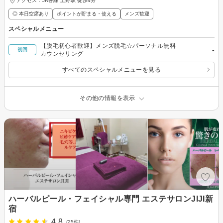
アクセス：JR各線 上野駅 徒歩4分
◎ 本日空席あり
ポイントが貯まる・使える
メンズ歓迎
スペシャルメニュー
【脱毛初心者歓迎】メンズ脱毛☆パーソナル無料
-
初回
カウンセリング
すべてのスペシャルメニューを見る
その他の情報を表示
ハーバルピール・フェイシャル専門 エステサロンJIJI新
宿
4.8
(25件)