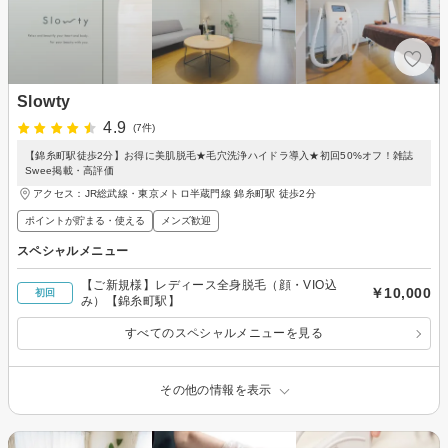
Slowty
4.9
(7件)
【錦糸町駅徒歩2分】お得に美肌脱毛★毛穴洗浄ハイドラ導入★初回50%オフ！雑誌
Swee掲載・高評価
アクセス：JR総武線・東京メトロ半蔵門線 錦糸町駅 徒歩2分
ポイントが貯まる・使える
メンズ歓迎
スペシャルメニュー
【ご新規様】レディース全身脱毛（顔・VIO込
￥10,000
初回
み）【錦糸町駅】
すべてのスペシャルメニューを見る
その他の情報を表示