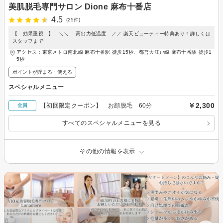
美肌脱毛専門サロン Dione 麻布十番店
4.5
(25件)
【 効果重視 】 ＼＼ 高出力低温度 ／／ 楽天ビューティー特典あり！詳しくは
スタッフまで
アクセス：東京メトロ南北線 麻布十番駅 徒歩15秒、都営大江戸線 麻布十番駅 徒歩1
5秒
ポイントが貯まる・使える
スペシャルメニュー
￥2,300
【初回限定クーポン】 お顔脱毛 60分
全員
すべてのスペシャルメニューを見る
その他の情報を表示