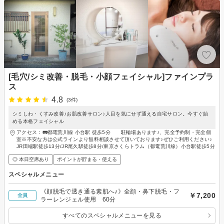
[毛穴/シミ改善・脱毛・小顔フェイシャル]ファインプラ
ス
4.8
(3件)
シミしわ・くすみ改善♪お肌改善サロン♪人目を気にせず通える自宅サロン。今すぐ始
める本格フェイシャル
アクセス：🚃都電荒川線 小台駅 徒歩5分 駐輪場あります♪、完全予約制・完全個
室※不安な方は公式ラインより無料相談させて頂いております♪ぜひご利用ください♪
JR田端駅徒歩13分/JR尾久駅徒歩8分/東京さくらトラム（都電荒川線）小台駅徒歩5分
◎ 本日空席あり
ポイントが貯まる・使える
スペシャルメニュー
《顔脱毛で透き通る素肌へ♪》全顔・鼻下脱毛・フ
￥7,200
全員
ラーレンジェル使用 60分
すべてのスペシャルメニューを見る