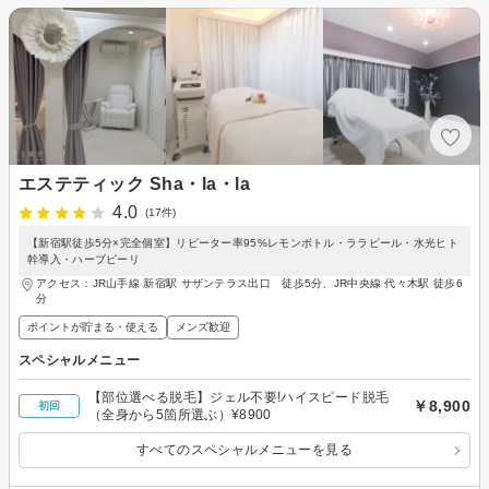
エステティック Sha・la・la
4.0
(17件)
【新宿駅徒歩5分×完全個室】リピーター率95%レモンボトル・ララピール・水光ヒト
幹導入・ハーブピーリ
アクセス：JR山手線 新宿駅 サザンテラス出口 徒歩5分、JR中央線 代々木駅 徒歩6
分
ポイントが貯まる・使える
メンズ歓迎
スペシャルメニュー
【部位選べる脱毛】ジェル不要!ハイスピード脱毛
￥8,900
初回
（全身から5箇所選ぶ）¥8900
すべてのスペシャルメニューを見る