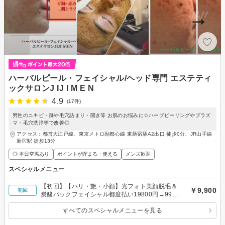
ハーバルピール・フェイシャル/ヘッド専門 エステティ
ックサロンJ IJ I M E N
4.9
(17件)
男性のニキビ・跡や毛穴詰まり・開き等 お肌のお悩みに☆ハーブピーリングやプラズ
マ・毛穴洗浄等で改善◎
アクセス：都営大江戸線、東京メトロ副都心線 東新宿駅A2出口 徒歩0分、JR山手線
新宿駅 徒歩13分
◎ 本日空席あり
ポイントが貯まる・使える
メンズ歓迎
スペシャルメニュー
【初回】【ハリ・艶・小顔】光フォト美顔脱毛＆
￥9,900
初回
炭酸パックフェイシャル都度払い19800円→9900
円
すべてのスペシャルメニューを見る