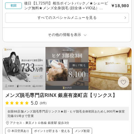
後日【1,725円】相当ポイントバック／★シェービ
￥18,980
初回
ング無料★メンズ全身脱毛 (顔全体＋VIO込）
18980円
すべてのスペシャルメニューを見る
その他の情報を表示
メンズ脱毛専門店RINX 銀座有楽町店【リンクス】
5.0
(3件)
全国88店舗メンズ脱毛専門店リンクス★顔・ヒゲ脱毛全体初回おためし900円★個室
完備/21時まで営業
アクセス：東京メトロ各線 銀座駅 徒歩3分
◎ 本日空席あり
ポイントが貯まる・使える
メンズ歓迎