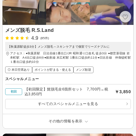
メンズ脱毛 R.S.Land
4.9
(85件)
【秋葉原駅徒歩3分】メンズ脱毛～スキンケアまで個室でリーズナブルに
アクセス：●秋葉原駅 日比谷線1番出口/JR 昭和通り口改札 徒歩3分 ●都営新宿線 岩
本町駅 A4出口徒歩6分●銀座線 末広町駅 1番出口徒歩約11分●日比谷線 仲御徒町駅
１番出口徒歩約10分
◎ 本日空席あり
ポイントが貯まる・使える
メンズ歓迎
スペシャルメニュー
【初回限定】髭脱毛全6箇所セット 7,700円→税
￥3,850
初回
込3,850円
すべてのスペシャルメニューを見る
その他の情報を表示