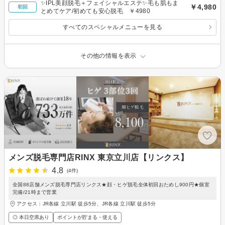
✨IPL美顔脱毛＋フェイシャルエステ✨毛も肌もま
￥4,980
初回
とめてケア/初めても安心脱毛 ￥4980
すべてのスペシャルメニューを見る
その他の情報を表示
メンズ脱毛専門店RINX 東京立川店【リンクス】
4.8
(4件)
全国88店舗メンズ脱毛専門店リンクス★顔・ヒゲ脱毛全体初回おためし900円★個室
完備/21時まで営業
アクセス：JR各線 立川駅 徒歩5分、JR各線 立川駅 徒歩5分
◎ 本日空席あり
ポイントが貯まる・使える