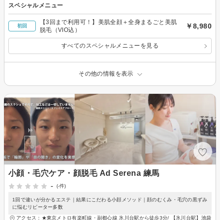
スペシャルメニュー
【3回まで利用可！】美肌全顔＋全身まるごと美肌
￥8,980
初回
脱毛（VIO込）
すべてのスペシャルメニューを見る
その他の情報を表示
小顔・毛穴ケア・顔脱毛 Ad Serena 練馬
-
(-件)
1回で違いが分かるエステ｜結果にこだわる小顔メソッド｜顔のむくみ・毛穴の黒ずみ
に悩むリピーター多数
アクセス：★東京メトロ有楽町線・副都心線 氷川台駅から徒歩3分/ 【氷川台駅】池袋