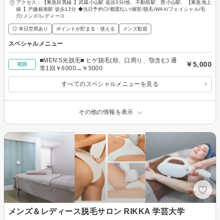
アクセス：【東急目黒線 】武蔵小山駅 徒歩3分/他、不動前駅、西小山駅、【東急池上
線 】戸越銀座駅 徒歩12分 ◆当日予約◎/都度払い/個室/脱毛/WAX/フェイシャル/毛
穴/メンズ/レディース
◎ 本日空席あり
ポイントが貯まる・使える
メンズ歓迎
スペシャルメニュー
■MEN'S光脱毛■ ヒゲ脱毛(頬、口周り、顎含む) 通
￥5,000
初回
常1回￥6000→￥5000
すべてのスペシャルメニューを見る
その他の情報を表示
メンズ＆レディース脱毛サロン RIKKA 学芸大学