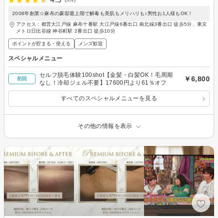
2008年創業☆麻布の豪邸最上階で解毒も美肌もメリハリも♪男性お1人様もOK！
アクセス：都営大江戸線 麻布十番駅 大江戸線6番出口 南北線3番出口 徒歩5分、東京
メトロ日比谷線 神谷町駅 2番出口 徒歩10分
ポイントが貯まる・使える
メンズ歓迎
スペシャルメニュー
セルフ脱毛体験100shot【金髪・白髪OK！毛周期
￥6,800
初回
なし！冷却ジェル不要】17600円より61％オフ
すべてのスペシャルメニューを見る
その他の情報を表示