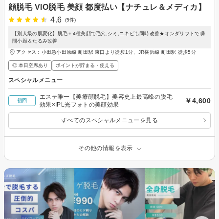
顔脱毛 VIO脱毛 美顔 都度払い【ナチュレ＆メディカ】
4.6
(5件)
【別人級の肌変化】脱毛＋4種美顔で毛穴,シミ,ニキビも同時改善★オンダリフトで瞬
間小顔＆たるみ改善
アクセス：小田急小田原線 町田駅 東口より徒歩1分、JR横浜線 町田駅 徒歩5分
◎ 本日空席あり
ポイントが貯まる・使える
スペシャルメニュー
エステ唯一【美療顔脱毛】美容史上最高峰の脱毛
￥4,600
初回
効果×IPL光フォトの美顔効果
すべてのスペシャルメニューを見る
その他の情報を表示