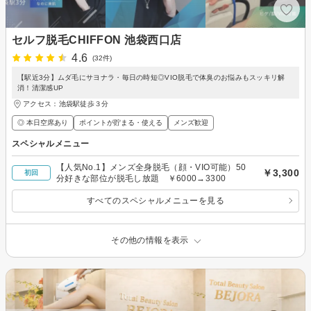
セルフ脱毛CHIFFON 池袋西口店
4.6
(32件)
【駅近3分】ムダ毛にサヨナラ・毎日の時短◎VIO脱毛で体臭のお悩みもスッキリ解
消！清潔感UP
アクセス：池袋駅徒歩３分
◎ 本日空席あり
ポイントが貯まる・使える
メンズ歓迎
スペシャルメニュー
【人気No.1】メンズ全身脱毛（顔・VIO可能）50
￥3,300
初回
分好きな部位が脱毛し放題 ￥6000→3300
すべてのスペシャルメニューを見る
その他の情報を表示