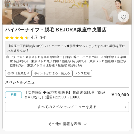
ハイパーナイフ・脱毛 BEJORA銀座中央通店
4.7
(3件)
【銀座一丁目駅徒歩10分】ハイパーナイフ◆脱毛◆ツルンとしたすべすべ素肌を手に
入れませんか？
アクセス：東京メトロ有楽町線銀座一丁目駅8番出口出て目の前、JR山手線 / 有楽町
駅 徒歩約6分、東京メトロ丸ノ内線 / 銀座駅 徒歩約3分、東京メトロ銀座線 / 銀座駅
徒歩約3分、東京メトロ日比谷線 / 銀座駅 徒歩約3分
◎ 本日空席あり
ポイントが貯まる・使える
メンズ歓迎
スペシャルメニュー
【女性限定◆保湿美肌脱毛】超高速光脱毛（顔込
￥10,900
初回
＆VIOなし）通常¥22500→10900
すべてのスペシャルメニューを見る
その他の情報を表示