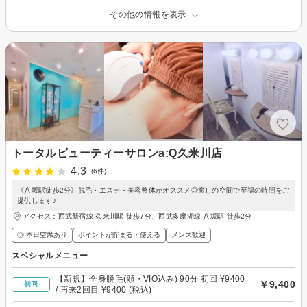
その他の情報を表示
トータルビューティーサロンa:Q久米川店
4.3
(6件)
《八坂駅徒歩2分》脱毛・エステ・美容整体がオススメ◎癒しの空間で至福の時間をご
提供します♪
アクセス：西武新宿線 久米川駅 徒歩7分、西武多摩湖線 八坂駅 徒歩2分
◎ 本日空席あり
ポイントが貯まる・使える
メンズ歓迎
スペシャルメニュー
【新規】全身脱毛(顔・VIO込み) 90分 初回 ¥9400
￥9,400
初回
/ 再来2回目 ¥9400 (税込)