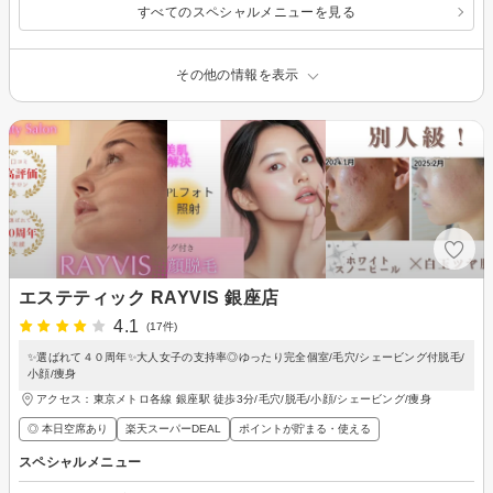
すべてのスペシャルメニューを見る
その他の情報を表示
エステティック RAYVIS 銀座店
4.1
(17件)
✨選ばれて４０周年✨大人女子の支持率◎ゆったり完全個室/毛穴/シェービング付脱毛/
小顔/痩身
アクセス：東京メトロ各線 銀座駅 徒歩3分/毛穴/脱毛/小顔/シェービング/痩身
◎ 本日空席あり
楽天スーパーDEAL
ポイントが貯まる・使える
スペシャルメニュー