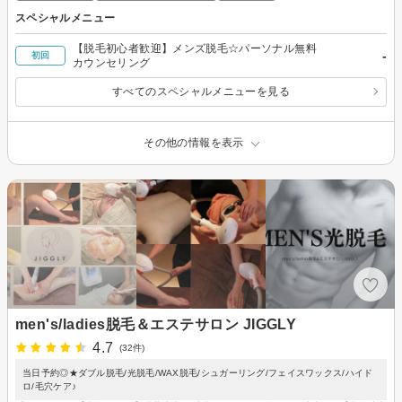
スペシャルメニュー
【脱毛初心者歓迎】メンズ脱毛☆パーソナル無料
-
初回
カウンセリング
すべてのスペシャルメニューを見る
その他の情報を表示
men's/ladies脱毛＆エステサロン JIGGLY
4.7
(32件)
当日予約◎★ダブル脱毛/光脱毛/WAX脱毛/シュガーリング/フェイスワックス/ハイド
ロ/毛穴ケア♪