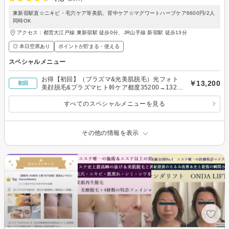
東新宿駅直☆ニキビ・毛穴ケア等美肌、背中ケア☆マグワートハーブケア6600円/2人
同時OK
アクセス：都営大江戸線 東新宿駅 徒歩0分、JR山手線 新宿駅 徒歩13分
◎ 本日空席あり
ポイントが貯まる・使える
スペシャルメニュー
お得【初回】（プラズマ&光美肌脱毛）光フォト
￥13,200
初回
美顔脱毛&プラズマヒト幹ケア都度35200→13200
円
すべてのスペシャルメニューを見る
その他の情報を表示