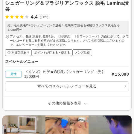
シュガーリング＆ブラジリアンワックス 脱毛 Lamina渋
谷
4.4
(31件)
短い毛も脱毛OK◎シュガーリング脱毛！短期間で減毛も可能◎ワックス脱毛なら
3,980円〜
アクセス：各線 渋谷駅 徒歩3分、【渋谷駅】 《タワーレコード》方面に歩いて、タワ
ーレコードを背に右斜め前のビルの3階になります。メゾン渋谷3階にございますの
で、エレベーターでお越しくださいませ。
◎ 本日空席あり
ポイントが貯まる・使える
メンズ歓迎
スペシャルメニュー
《メンズ》ヒゲ★W脱毛【シュガーリング＋光】
￥15,000
男性
15000円
すべてのスペシャルメニューを見る
その他の情報を表示