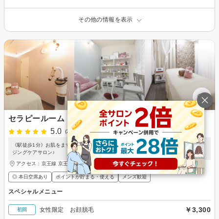
その他の情報を表示
セラピールーム アンシャンテ
5.0
(2件)
《駅徒歩1分》お肌をまず"整える" 更にお悩み別に無理なくステップUPもできるエイ
ジングケアサロン♪
アクセス：京王線 京王八王子駅 徒歩1分、JR中央線 八王子駅 徒歩6分
◎ 本日空席あり
ポイントが貯まる・使える
メンズ歓迎
スペシャルメニュー
￥3,300
女性限定 お顔脱毛
初回