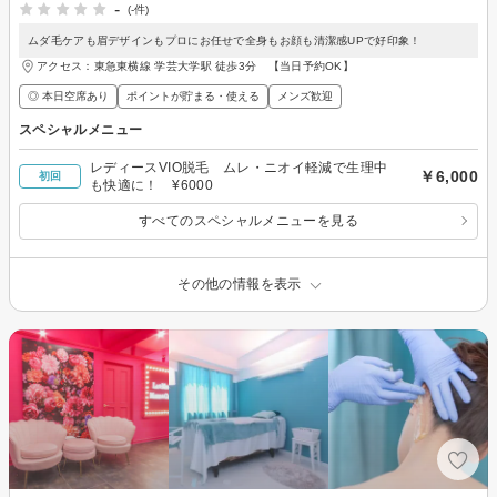
-
(-件)
ムダ毛ケアも眉デザインもプロにお任せで全身もお顔も清潔感UPで好印象！
アクセス：東急東横線 学芸大学駅 徒歩3分 【当日予約OK】
◎ 本日空席あり
ポイントが貯まる・使える
メンズ歓迎
スペシャルメニュー
レディースVIO脱毛 ムレ・ニオイ軽減で生理中
￥6,000
初回
も快適に！ ¥6000
すべてのスペシャルメニューを見る
その他の情報を表示