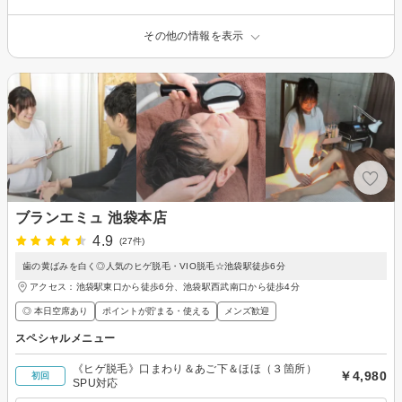
その他の情報を表示
ブランエミュ 池袋本店
4.9
(27件)
歯の黄ばみを白く◎人気のヒゲ脱毛・VIO脱毛☆池袋駅徒歩6分
アクセス：池袋駅東口から徒歩6分、池袋駅西武南口から徒歩4分
◎ 本日空席あり
ポイントが貯まる・使える
メンズ歓迎
スペシャルメニュー
《ヒゲ脱毛》口まわり＆あご下＆ほほ（３箇所）
￥4,980
初回
SPU対応