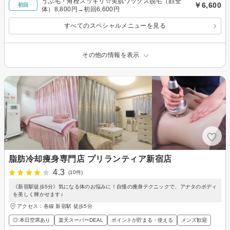
うぶ毛・角栓スッキリ☆美肌ワックス脱毛（顔全
￥6,600
初回
体）8,800円→初回6,600円
すべてのスペシャルメニューを見る
その他の情報を表示
脂肪冷却痩身専門店 プリランティア新宿店
4.3
(10件)
《新宿駅徒歩5分》気になる体のお悩みに！自慢の痩身テクニックで、アナタのボディ
を美しく輝かせます♪
アクセス：各線 新宿駅 徒歩5分
◎ 本日空席あり
楽天スーパーDEAL
ポイントが貯まる・使える
メンズ歓迎