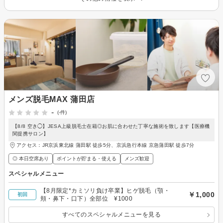
メンズ脱毛MAX 蒲田店
-
(-件)
【8/8 空き◯】JESA上級脱毛士在籍◎お肌に合わせた丁寧な施術を致します【医療機
関提携サロン】
アクセス：JR京浜東北線 蒲田駅 徒歩5分、京浜急行本線 京急蒲田駅 徒歩7分
◎ 本日空席あり
ポイントが貯まる・使える
メンズ歓迎
スペシャルメニュー
【8月限定*カミソリ負け卒業】ヒゲ脱毛（顎・
￥1,000
初回
頬・鼻下・口下）全部位 ¥1000
すべてのスペシャルメニューを見る