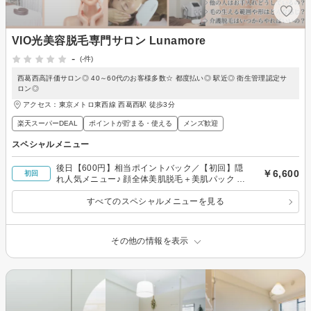
VIO光美容脱毛専門サロン Lunamore
-
(-件)
西葛西高評価サロン◎ 40～60代のお客様多数☆ 都度払い◎ 駅近◎ 衛生管理認定サ
ロン◎
アクセス：東京メトロ東西線 西葛西駅 徒歩3分
楽天スーパーDEAL
ポイントが貯まる・使える
メンズ歓迎
スペシャルメニュー
後日【600円】相当ポイントバック／【初回】隠
￥6,600
初回
れ人気メニュー♪ 顔全体美肌脱毛＋美肌パック 通
常￥8,250
すべてのスペシャルメニューを見る
その他の情報を表示