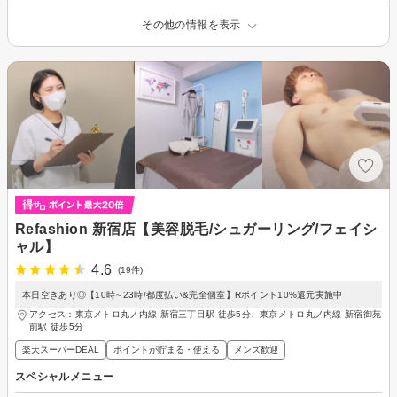
その他の情報を表示
Refashion 新宿店【美容脱毛/シュガーリング/フェイシ
ャル】
4.6
(19件)
本日空きあり◎【10時∼23時/都度払い&完全個室】Rポイント10%還元実施中
アクセス：東京メトロ丸ノ内線 新宿三丁目駅 徒歩5分、東京メトロ丸ノ内線 新宿御苑
前駅 徒歩5分
楽天スーパーDEAL
ポイントが貯まる・使える
メンズ歓迎
スペシャルメニュー