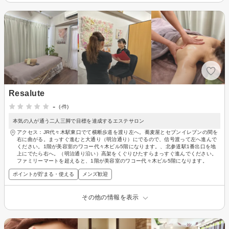
Resalute
-
(-件)
本気の人が通う二人三脚で目標を達成するエステサロン
アクセス：JR代々木駅東口でて横断歩道を渡り左へ。蕎麦屋とセブンイレブンの間を
右に曲がる。まっすぐ進むと大通り（明治通り）にでるので、信号渡って左へ進んで
ください。1階が美容室のワコー代々木ビル5階になります。、北参道駅1番出口を地
上にでたら右へ。（明治通り沿い）高架をくぐりひたすらまっすぐ進んでください。
ファミリーマートを超えると、1階が美容室のワコー代々木ビル5階になります。
ポイントが貯まる・使える
メンズ歓迎
その他の情報を表示