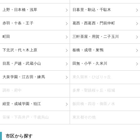
上野・日本橋・浅草
日暮里・駒込・千駄木
赤羽・十条・王子
葛西・西葛西・門前仲町
町田
三軒茶屋・用賀・二子玉川
下北沢・代々木上原
板橋・成増・巣鴨
目黒・戸越・武蔵小山
田無・小平・久米川
大泉学園・江古田・練馬
東久留米・ひばりヶ丘
調布・府中
多摩・聖蹟桜ヶ丘・稲城
経堂・成城学園・狛江
飯田橋・四谷・御茶ノ水
笹塚・下高井戸・千歳烏山
東京都その他
市区から探す