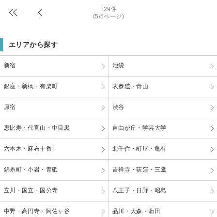
129件
(5/5ページ)
エリアから探す
新宿
池袋
銀座・新橋・有楽町
表参道・青山
原宿
渋谷
恵比寿・代官山・中目黒
自由が丘・学芸大学
六本木・麻布十番
北千住・町屋・亀有
錦糸町・小岩・青砥
吉祥寺・荻窪・三鷹
立川・国立・国分寺
八王子・日野・昭島
中野・高円寺・阿佐ヶ谷
品川・大森・蒲田