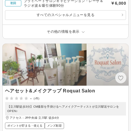
プライベートサロンキャビテーション・レーザ＆
￥6,000
初回
ラジオ波＆吸引体験90分
すべてのスペシャルメニューを見る
その他の情報を表示
ヘアセット&メイクアップ Roquat Salon
-
(-件)
【立川駅徒歩3分】CM撮影を手掛けるヘアメイクアーティストが立川駅近サロンを
OPEN♪
アクセス：JR中央線 立川駅 徒歩4分
ポイントが貯まる・使える
メンズ歓迎