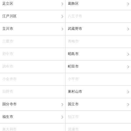
足立区
葛飾区
江戸川区
八王子市
立川市
武蔵野市
三鷹市
青梅市
府中市
昭島市
調布市
町田市
小金井市
小平市
日野市
東村山市
国分寺市
国立市
福生市
狛江市
東大和市
清瀬市