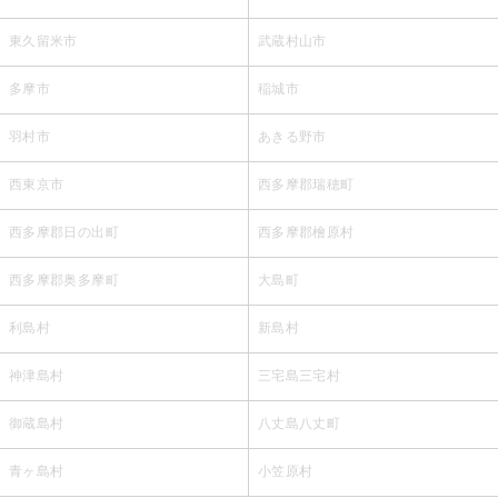
東久留米市
武蔵村山市
多摩市
稲城市
羽村市
あきる野市
西東京市
西多摩郡瑞穂町
西多摩郡日の出町
西多摩郡檜原村
西多摩郡奥多摩町
大島町
利島村
新島村
神津島村
三宅島三宅村
御蔵島村
八丈島八丈町
青ヶ島村
小笠原村