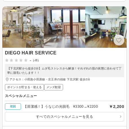
DIEGO HAIR SERVICE
-
(-件)
【下北沢駅から徒歩2分】ムダ毛ストレスから解放！それぞれの肌の状態に合わせて丁
寧に脱毛いたします！！
アクセス：小田急小田原線・京王井の頭線 下北沢駅 徒歩2分
ポイントが貯まる・使える
メンズ歓迎
スペシャルメニュー
￥2,200
【清潔感！】うなじの光脱毛 ¥3300→¥2200
初回
すべてのスペシャルメニューを見る