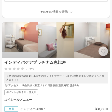
その他の情報を表示
インディバケアプラチナム恵比寿
-
(-件)
＜恵比寿駅徒歩2分★＞あなたのキレイをサポートします♪理想の美しいボディへと導
きます！！
アクセス：JR山手線・東京メトロ日比谷線 恵比寿駅 徒歩2分
ポイントが貯まる・使える
スペシャルメニュー
￥8,800
インディバ 45min
全員