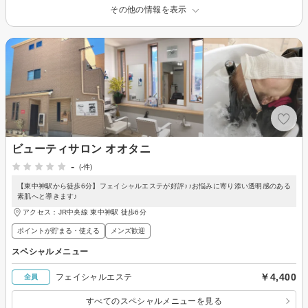
その他の情報を表示
ビューティサロン オオタニ
-
(-件)
【東中神駅から徒歩6分】フェイシャルエステが好評♪♪お悩みに寄り添い透明感のある
素肌へと導きます♪
アクセス：JR中央線 東中神駅 徒歩6分
ポイントが貯まる・使える
メンズ歓迎
スペシャルメニュー
￥4,400
フェイシャルエステ
全員
すべてのスペシャルメニューを見る