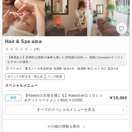
Hair & Spa aina
-
(-件)
【個室あり】圧倒的な技術力★落ち着いた空気感の店内―…池袋にhawaiianテイスト
なサロンが誕生！
アクセス：東京メトロ有楽町線 池袋駅 徒歩4分、池袋駅 南口 ルミネ口 徒歩2分
ポイントが貯まる・使える
メンズ歓迎
スペシャルメニュー
【Hawaiiの大地を感じる】Hawaiianロミロミ☆
￥10,000
初回
ボディトリートメント60分￥10000
すべてのスペシャルメニューを見る
その他の情報を表示