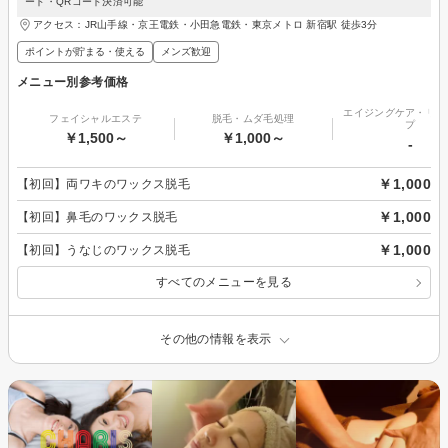
ード・QRコード決済可能
アクセス：JR山手線・京王電鉄・小田急電鉄・東京メトロ 新宿駅 徒歩3分
ポイントが貯まる・使える
メンズ歓迎
メニュー別参考価格
エイジングケア・リフ
フェイシャルエステ
脱毛・ムダ毛処理
プ
￥1,500～
￥1,000～
-
￥1,000
【初回】両ワキのワックス脱毛
￥1,000
【初回】鼻毛のワックス脱毛
￥1,000
【初回】うなじのワックス脱毛
すべてのメニューを見る
その他の情報を表示