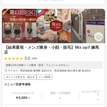
【結果重視・メンズ痩身・小顔・脱毛】Mix up!! 練馬
店
5.0
(3件)
創業11年の本格メンズ痩身・脱毛・フェイシャルサロン♪
アクセス：西武池袋線 練馬駅 徒歩10分、西武池袋線 桜台(東京)駅 徒歩8分
ポイントが貯まる・使える
メンズ歓迎
メニュー別参考価格
エイジングケア・リフ
フェイシャルエステ
脱毛・ムダ毛処理
プ
￥6,600～
-
-