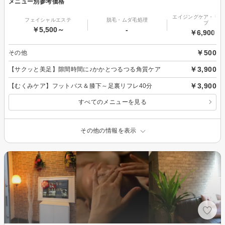
メニュー別参考価格
エイジングケア・リフ
フェイシャルエステ
脱毛・ムダ毛処理
プ
￥5,500～
-
￥6,900～
￥500
その他
￥3,900
【サクッと美足】隙間時間に♪かかとつるつる角質ケア
￥3,900
【むくみケア】フットバス＆膝下～足裏リフレ40分
すべてのメニューを見る
その他の情報を表示