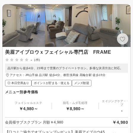
美眉アイブロウｘフェイシャル専門店 FRAME
-
(-件)
品川駅から徒歩4分、23時まで営業のプライベートサロン。多様な決済方法に対応。
アクセス：JR山手線 品川駅 徒歩4分、都営浅草線 高輪台駅 徒歩15分
◎ 本日空席あり
ポイントが貯まる・使える
メンズ歓迎
メニュー別参考価格
エイジングケア・リフ
フェイシャルエステ
脱毛・ムダ毛処理
プ
￥4,980～
￥8,980～
-
￥4,980
会員様サブスクプラン 月額￥4,980
【口コミご協力でオプションプレゼント】美眉アイブロウ45