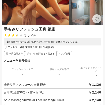
手もみリフレッシュ工房 銀座
3.5
(6件)
【東京駅から徒歩3分】気持ち良い圧で疲れた身体をリフレッシュ♪
アクセス：各線 東京駅八重州北口 徒歩3分
◎ 本日空席あり
ポイントが貯まる・使える
メンズ歓迎
メニュー別参考価格
エイジングケア・リフ
フェイシャルエステ
脱毛・ムダ毛処理
プ
-
-
-
￥1,120
全身リラックスコース 全身15分
￥2,140
台湾式 足裏30分 or 首＋肩30分
￥2,140
Sole massage30min or Face massage30min