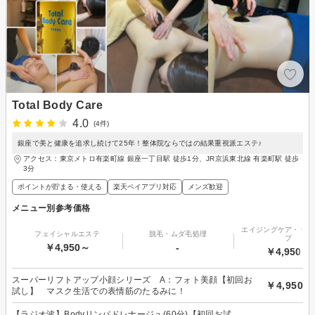
Total Body Care
4.0
(4件)
銀座で美と健康を追求し続けて25年！整体院ならではの結果重視派エステ♪
アクセス：東京メトロ有楽町線 銀座一丁目駅 徒歩1分、JR京浜東北線 有楽町駅 徒歩
3分
ポイントが貯まる・使える
楽天ペイアプリ対応
メンズ歓迎
メニュー別参考価格
エイジングケア・リフ
フェイシャルエステ
脱毛・ムダ毛処理
プ
￥4,950～
-
￥4,950～
スーパーリフトアップ小顔シリーズ A：フォト美顔【初回お
￥4,950
試し】 マスク生活での表情筋のたるみに！
【ラジオ波】Bodyリンパドレナージュ(60分)【初回お試