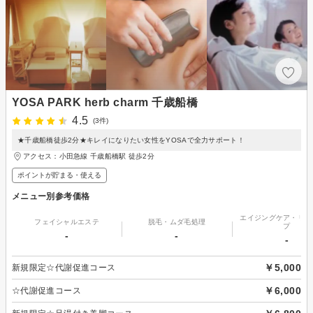
YOSA PARK herb charm 千歳船橋
4.5
(3件)
★千歳船橋徒歩2分★キレイになりたい女性をYOSAで全力サポート！
アクセス：小田急線 千歳船橋駅 徒歩2分
ポイントが貯まる・使える
メニュー別参考価格
エイジングケア・リフ
フェイシャルエステ
脱毛・ムダ毛処理
プ
-
-
-
￥5,000
新規限定☆代謝促進コース
￥6,000
☆代謝促進コース