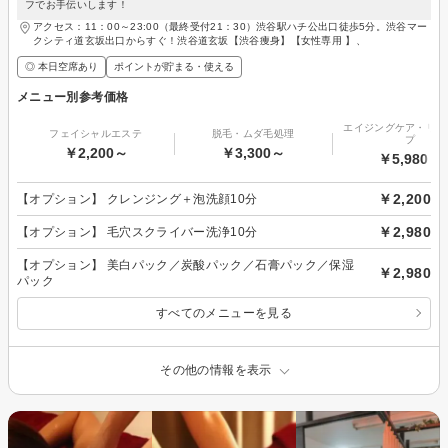
フでお手伝いします！
アクセス：11：00～23:00（最終受付21：30）渋谷駅ハチ公出口徒歩5分。渋谷マー
クシティ道玄坂出口からすぐ！渋谷道玄坂【渋谷痩身】【女性専用 】、
◎ 本日空席あり
ポイントが貯まる・使える
メニュー別参考価格
エイジングケア・リフ
フェイシャルエステ
脱毛・ムダ毛処理
プ
￥2,200～
￥3,300～
￥5,980～
￥2,200
【オプション】 クレンジング＋泡洗顔10分
￥2,980
【オプション】 毛穴スクライバー洗浄10分
【オプション】 美白パック／炭酸パック／石膏パック／保湿
￥2,980
パック
すべてのメニューを見る
その他の情報を表示