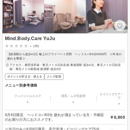
Mind.Body.Care YuJu
-
(-件)
【銀座駅から徒歩4分】極上のプライベート空間 ヘッドスパ60分6600円 ☆年末の
疲れを撃退☆
アクセス：都営浅草線・東京メトロ日比谷線 東銀座駅 徒歩4分、東京メトロ日比谷
線・東京メトロ銀座線 銀座駅 徒歩4分
ポイントが貯まる・使える
メンズ歓迎
メニュー別参考価格
エイジングケア・リフ
フェイシャルエステ
脱毛・ムダ毛処理
プ
-
-
-
8月8日限定 ヘッドスパ60分 疲れが溜まっている方・不眠症
￥6,800
のお困りの方におススメです。
☆当日のみ☆8月8日限定 毛穴洗浄・ピーリングケア75分