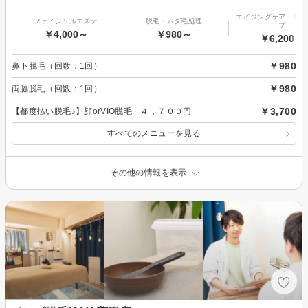
エイジングケア・リフ
フェイシャルエステ
脱毛・ムダ毛処理
プ
￥4,000～
￥980～
￥6,200～
￥980
鼻下脱毛（回数：1回）
￥980
両脇脱毛（回数：1回）
￥3,700
【都度払い脱毛♪】顔orVIO脱毛 ４，７００円
すべてのメニューを見る
その他の情報を表示