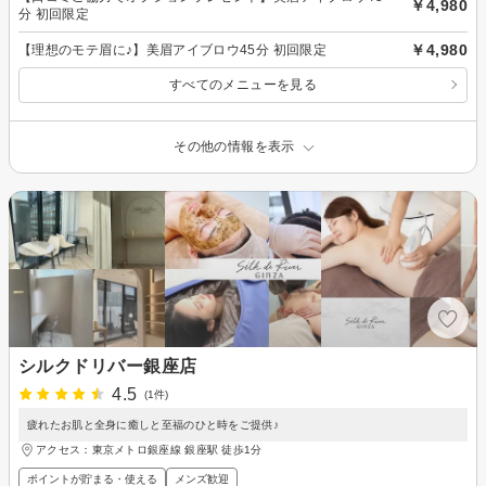
￥4,980
分 初回限定
￥4,980
【理想のモテ眉に♪】美眉アイブロウ45分 初回限定
すべてのメニューを見る
その他の情報を表示
シルクドリバー銀座店
4.5
(1件)
疲れたお肌と全身に癒しと至福のひと時をご提供♪
アクセス：東京メトロ銀座線 銀座駅 徒歩1分
ポイントが貯まる・使える
メンズ歓迎