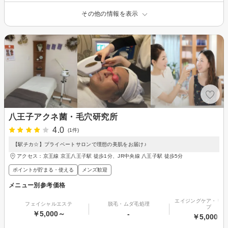
その他の情報を表示
八王子アクネ菌・毛穴研究所
4.0
(1件)
【駅チカ☆】プライベートサロンで理想の美肌をお届け♪
アクセス：京王線 京王八王子駅 徒歩1分、JR中央線 八王子駅 徒歩5分
ポイントが貯まる・使える
メンズ歓迎
メニュー別参考価格
エイジングケア・リフ
フェイシャルエステ
脱毛・ムダ毛処理
プ
￥5,000～
-
￥5,000～