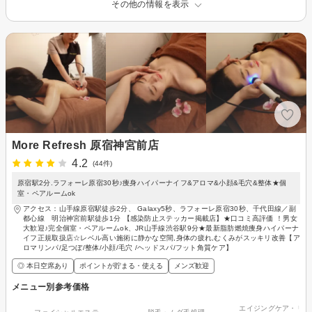
その他の情報を表示
More Refresh 原宿神宮前店
4.2
(44件)
原宿駅2分.ラフォーレ原宿30秒♪痩身ハイパーナイフ&アロマ&小顔&毛穴&整体★個
室・ペアルームok
アクセス：山手線原宿駅徒歩2分、 Galaxy5秒、ラフォーレ原宿30秒、千代田線／副
都心線 明治神宮前駅徒歩1分 【感染防止ステッカー掲載店】★口コミ高評価 ！男女
大歓迎♪完全個室・ペアルームok、JR山手線渋谷駅9分★最新脂肪燃焼痩身ハイパーナ
イフ正規取扱店☆レベル高い施術に静かな空間,身体の疲れ,むくみがスッキリ改善【ア
ロマリンパ/足つぼ/整体/小顔/毛穴 /ヘッドスパ/フット角質ケア】
◎ 本日空席あり
ポイントが貯まる・使える
メンズ歓迎
メニュー別参考価格
エイジングケア・リフ