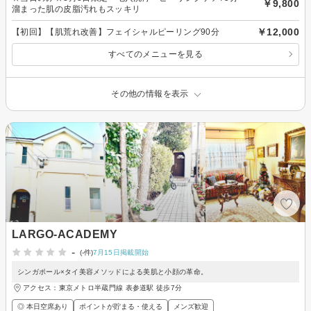
￥9,800
溜まった肌の皮脂汚れもスッキリ
￥12,000
【初回】【肌荒れ改善】フェイシャルピーリング90分
すべてのメニューを見る
その他の情報を表示
LARGO-ACADEMY
-
(-件)
7月15日掲載開始
シンガポール×タイ美容メソッドによる美肌と小顔の革命。
アクセス：東京メトロ半蔵門線 表参道駅 徒歩7分
◎ 本日空席あり
ポイントが貯まる・使える
メンズ歓迎