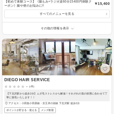
【初めて体験コース】《腸もみ+ラジオ波60分15400円体験ク
￥15,400
ーポン》腸や便のお悩みに!!
すべてのメニューを見る
その他の情報を表示
DIEGO HAIR SERVICE
-
(-件)
【下北沢駅から徒歩2分】ムダ毛ストレスから解放！それぞれの肌の状態に合わせて丁
寧に脱毛いたします！！
アクセス：小田急小田原線・京王井の頭線 下北沢駅 徒歩2分
ポイントが貯まる・使える
メンズ歓迎