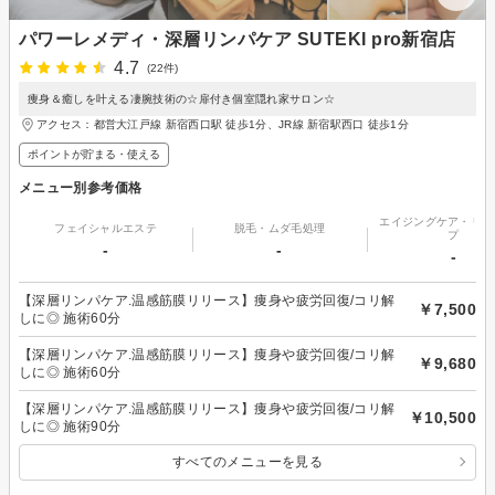
パワーレメディ・深層リンパケア SUTEKI pro新宿店
4.7
(22件)
痩身＆癒しを叶える凄腕技術の☆扉付き個室隠れ家サロン☆
アクセス：都営大江戸線 新宿西口駅 徒歩1分、JR線 新宿駅西口 徒歩1分
ポイントが貯まる・使える
メニュー別参考価格
エイジングケア・リフ
フェイシャルエステ
脱毛・ムダ毛処理
プ
-
-
-
【深層リンパケア.温感筋膜リリース】痩身や疲労回復/コリ解
￥7,500
しに◎ 施術60分
【深層リンパケア.温感筋膜リリース】痩身や疲労回復/コリ解
￥9,680
しに◎ 施術60分
【深層リンパケア.温感筋膜リリース】痩身や疲労回復/コリ解
￥10,500
しに◎ 施術90分
すべてのメニューを見る