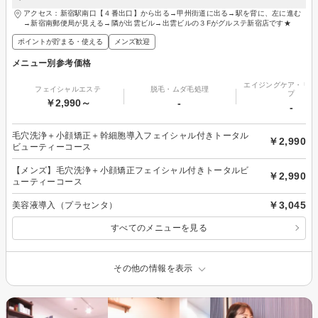
アクセス：新宿駅南口【４番出口】から出る→甲州街道に出る→駅を背に、左に進む
→新宿南郵便局が見える→隣が出雲ビル→出雲ビルの３Fがグルステ新宿店です★
ポイントが貯まる・使える
メンズ歓迎
メニュー別参考価格
エイジングケア・リフ
フェイシャルエステ
脱毛・ムダ毛処理
プ
￥2,990～
-
-
毛穴洗浄＋小顔矯正＋幹細胞導入フェイシャル付きトータル
￥2,990
ビューティーコース
【メンズ】毛穴洗浄＋小顔矯正フェイシャル付きトータルビ
￥2,990
ューティーコース
￥3,045
美容液導入（プラセンタ）
すべてのメニューを見る
その他の情報を表示