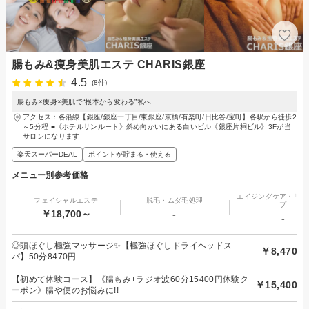
腸もみ&痩身美肌エステ CHARIS銀座
4.5
(8件)
腸もみ×痩身×美肌で“根本から変わる”私へ
アクセス：各沿線【銀座/銀座一丁目/東銀座/京橋/有楽町/日比谷/宝町】各駅から徒歩2
～5分程 ■《ホテルサンルート》斜め向かいにある白いビル《銀座片桐ビル》3Fが当
サロンになります
楽天スーパーDEAL
ポイントが貯まる・使える
メニュー別参考価格
エイジングケア・リフ
フェイシャルエステ
脱毛・ムダ毛処理
プ
￥18,700～
-
-
◎頭ほぐし極強マッサージ✨【極強ほぐしドライヘッドス
￥8,470
パ】50分8470円
【初めて体験コース】《腸もみ+ラジオ波60分15400円体験ク
￥15,400
ーポン》腸や便のお悩みに!!