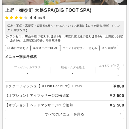
上野・御徒町 大足SPA(BIG FOOT SPA)
4.4
(51件)
猛暑・不眠・高湿度・紫外線♪暑さ・だるさ・むくみ解消♪【エリア最大規模】ドリン
ク＆おやつ付き
アクセス：JR山手線 御徒町駅 徒歩1分、JR京浜東北線御徒町徒歩1分、上野広小路駅
徒歩1分、上野駅徒歩5分、湯島駅５分
◎ 本日空席あり
楽天スーパーDEAL
ポイントが貯まる・使える
メンズ歓迎
メニュー別参考価格
エイジングケア・リフ
フェイシャルエステ
脱毛・ムダ毛処理
プ
-
-
-
￥880
ドクターフィッシュ【Dr.Fish Pedicure】10min
￥2,500
【オプション】アイマッサージ20分追加
￥2,500
【オプション】ヘッドマッサージ20分追加
すべてのメニューを見る