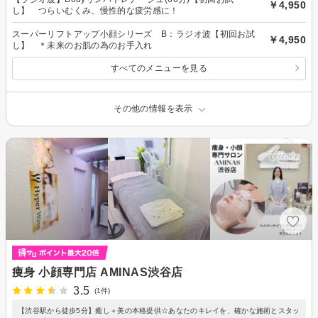
￥4,950
し】 つらいむくみ、慢性的な疲労感に！
スーパーリフトアップ小顔シリーズ B：ラジオ波【初回お試
￥4,950
し】 ＊未来のお肌の為のお手入れ
すべてのメニューを見る
その他の情報を表示
痩身 小顔専門店 AMINAS渋谷店
3.5
(1件)
【渋谷駅から徒歩5分】癒し＋美の本格提供☆あなたのキレイを、確かな施術とスタッ