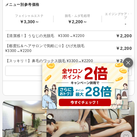
メニュー別参考価格
エイジングケア・リフ
フェイシャルエステ
脱毛・ムダ毛処理
プ
￥3,300～
￥2,200～
-
￥2,200
【清潔感！】うなじの光脱毛 ¥3300→¥2200
【都度払＆ヘアサロンで気軽に☆】ひげ光脱毛
￥2,200
¥3300→¥2200
￥2,200
【スッキリ！】鼻毛のワックス脱毛 ¥3300→¥2200
すべてのメニューを見る
その他の情報を表示