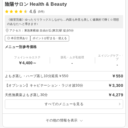
陰陽サロン Health & Beauty
4.6
(5件)
《個室完備》ゆったりリラックスしながら…内面も外見も美しく健康的で輝く☆理想
のあなたへと導きます♪
アクセス：東急東横線 自由が丘(東京)駅 徒歩5分
◎ 本日空席あり
ポイントが貯まる・使える
メニュー別参考価格
エイジングケア・リフ
フェイシャルエステ
脱毛・ムダ毛処理
プ
￥4,400～
-
-
￥550
よもぎ蒸し・ハーブ蒸し10分延長￥550
￥3,300
【オプション】キャビテーション・ラジオ波30分
￥4,279
天然無農薬よもぎ蒸し30分
すべてのメニューを見る
その他の情報を表示