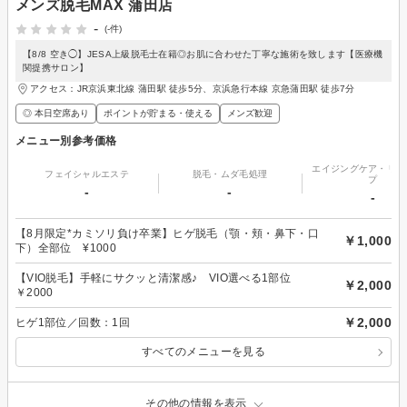
メンズ脱毛MAX 蒲田店
-
(-件)
【8/8 空き◯】JESA上級脱毛士在籍◎お肌に合わせた丁寧な施術を致します【医療機
関提携サロン】
アクセス：JR京浜東北線 蒲田駅 徒歩5分、京浜急行本線 京急蒲田駅 徒歩7分
◎ 本日空席あり
ポイントが貯まる・使える
メンズ歓迎
メニュー別参考価格
エイジングケア・リフ
フェイシャルエステ
脱毛・ムダ毛処理
プ
-
-
-
【8月限定*カミソリ負け卒業】ヒゲ脱毛（顎・頬・鼻下・口
￥1,000
下）全部位 ¥1000
【VIO脱毛】手軽にサクッと清潔感♪ VIO選べる1部位
￥2,000
￥2000
￥2,000
ヒゲ1部位／回数：1回
すべてのメニューを見る
その他の情報を表示