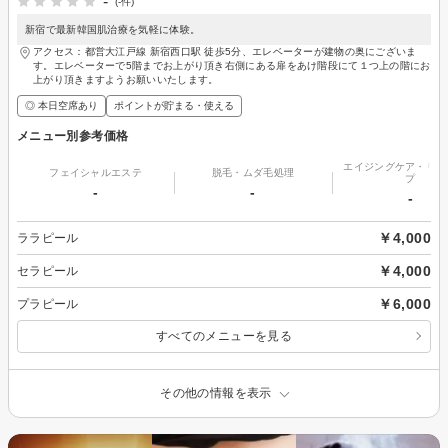
-
(-件)
新宿で最新韓国肌治療を気軽に体験。
アクセス：都営大江戸線 新宿西口駅 徒歩5分、エレベーターが建物の奥にございま
す。エレベーターで5階までお上がり頂き右側にある扉をあけ階段にて１つ上の階にお
上がり頂きますようお願いいたします。
◎ 本日空席あり
ポイントが貯まる・使える
メニュー別参考価格
エイジングケア・リフ
フェイシャルエステ
脱毛・ムダ毛処理
プ
-
-
-
￥4,000
ララピール
￥4,000
セラピール
￥6,000
プラピール
すべてのメニューを見る
その他の情報を表示