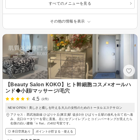
すべてのメニューを見る
その他の情報を表示
【Beauty Salon KOKO】ヒト幹細胞コスメ×オールハ
ンド◆小顔/マッサージ/毛穴
4.5
(1件)
NEW OPEN！美しさと癒しを叶える大人の女性のためのトータルエステサロン
アクセス：西武池袋線 ひばりケ丘(東京)駅 徒歩3分 ひばりヶ丘駅の改札を出て右へ進
み、北口ロータリーを背に直進。左にセブンイレブンとコインパーキングが見えたら
右側の白い建物「n flat」の402号室です。
◎ 本日空席あり
ポイントが貯まる・使える