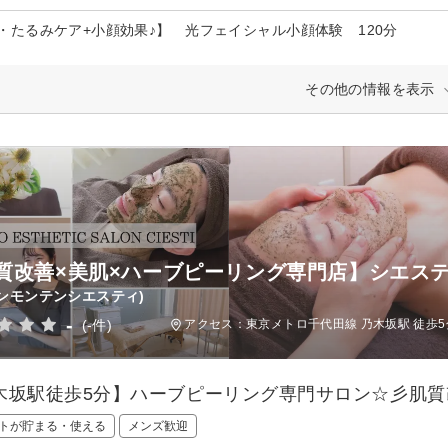
・たるみケア+小顔効果♪】 光フェイシャル小顔体験 120分
その他の情報を表示
質改善×美肌×ハーブピーリング専門店】シエス
ンモンテンシエスティ)
-
(-件)
アクセス：東京メトロ千代田線 乃木坂駅 徒歩5
木坂駅徒歩5分】ハーブピーリング専門サロン☆彡肌
トが貯まる・使える
メンズ歓迎