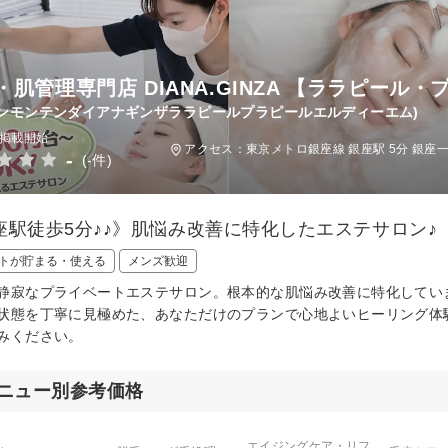
・肌管理専門店 DIANA.GINZA 【ララピール
ンモンテンダイアナギンザララピールプラピールエルディーエム)
日掲載開始
アクセス：東京メトロ銀座線 銀座駅 5分 銀座
-
(-件)
座駅徒歩5分♪♪》肌悩み改善に特化したエステサロン♪
トが貯まる・使える
メンズ歓迎
静寂なプライベートエステサロン。根本的な肌悩み改善に特化してい
状態を丁寧に見極めた、あなただけのプランで心地よいヒーリング体
みください。
ニュー別参考価格
エイジングケア・リフ