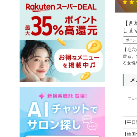
【西
しま
ポイン
【毛穴
戻る。
る女性
メ
フェ
【平日
【韓国