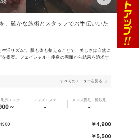
歩3分
イを、確かな施術とスタッフでお手伝いいた
た生活リズム”。肌も体も整えることで、美しさは自然に
”を提案。フェイシャル・痩身の両面から結果を追求す
すべてのメニューを見る
・毛穴エステ
メンズエステ
メンズ脱毛・髭脱毛
900～
-
-
￥4,900
900
￥5,500