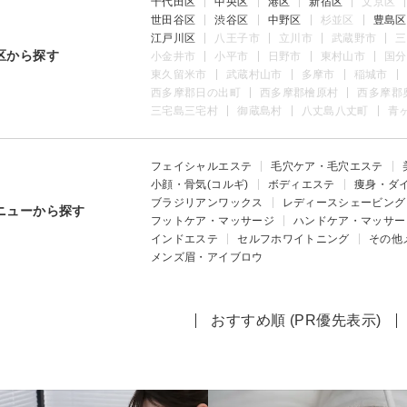
千代田区
中央区
港区
新宿区
文京区
世田谷区
渋谷区
中野区
杉並区
豊島区
江戸川区
八王子市
立川市
武蔵野市
三
区から探す
小金井市
小平市
日野市
東村山市
国分
東久留米市
武蔵村山市
多摩市
稲城市
西多摩郡日の出町
西多摩郡檜原村
西多摩郡
三宅島三宅村
御蔵島村
八丈島八丈町
青
フェイシャルエステ
毛穴ケア・毛穴エステ
小顔・骨気(コルギ)
ボディエステ
痩身・ダ
ブラジリアンワックス
レディースシェービング
ニューから探す
フットケア・マッサージ
ハンドケア・マッサー
インドエステ
セルフホワイトニング
その他
メンズ眉・アイブロウ
おすすめ順 (PR優先表示)