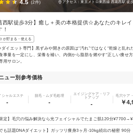
4.5
(2件)
アクセス：東京メトロ東西線 西葛西駅 徒
葛西駅徒歩3分】癒し＋美の本格提供☆あなたのキレ
す！
トが貯まる・使える
×ダイエット専門】黒ずみや開きの原因は“汚れ”ではなく“乾燥と乱れ
食事量を一定にし、栄養を補い、内側から脂肪を燃やす“正しい痩せ方
専用サロン。
ニュー別参考価格
エイジングケア・リフ
イシャルエステ
脱毛・ムダ毛処理
毛穴ケア
トアップ
-
-
￥4,
-
限定】毛穴の悩み解決なら光フェイシャルでたまご肌120分¥7700→¥4
でも話題DNAダイエット】ガッツリ痩身3ヶ月-10kg続出の秘密 90分