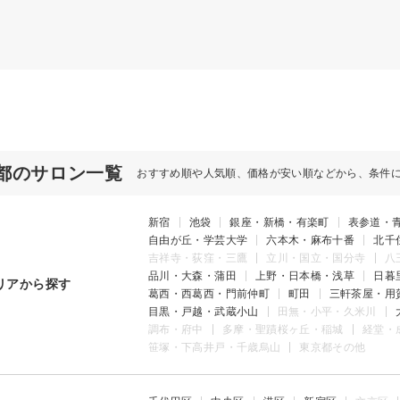
都のサロン一覧
おすすめ順や人気順、価格が安い順などから、条件
新宿
池袋
銀座・新橋・有楽町
表参道・
自由が丘・学芸大学
六本木・麻布十番
北千
吉祥寺・荻窪・三鷹
立川・国立・国分寺
八
品川・大森・蒲田
上野・日本橋・浅草
日暮
リアから探す
葛西・西葛西・門前仲町
町田
三軒茶屋・用
目黒・戸越・武蔵小山
田無・小平・久米川
調布・府中
多摩・聖蹟桜ヶ丘・稲城
経堂・
笹塚・下高井戸・千歳烏山
東京都その他