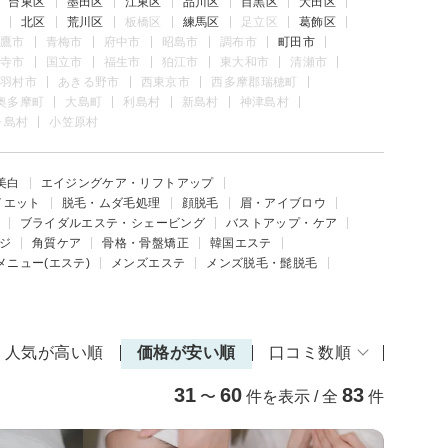
台東区
墨田区
江東区
品川区
目黒区
大田区
北区
荒川区
板橋区
練馬区
足立区
葛飾区
鷹市
青梅市
府中市
昭島市
調布市
町田市
寺市
国立市
福生市
狛江市
東大和市
清瀬市
羽村市
あきる野市
西東京市
西多摩郡瑞穂町
奥多摩町
大島町
利島村
新島村
神津島村
ヶ島村
小笠原村
美白
エイジングケア・リフトアップ
イエット
脱毛・ムダ毛処理
顔脱毛
眉・アイブロウ
ブライダルエステ・シェービング
バストアップ・ケア
ジ
角質ケア
骨格・骨盤矯正
韓国エステ
メニュー(エステ)
メンズエステ
メンズ脱毛・髭脱毛
人気が高い順
価格が安い順
口コミ数順
31
60
83
〜
件を表示 / 全
件