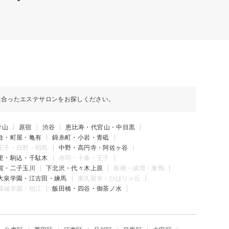
に合ったエステサロンをお探しください。
青山
原宿
渋谷
恵比寿・代官山・中目黒
住・町屋・亀有
錦糸町・小岩・青砥
王子・日野・昭島
中野・高円寺・阿佐ヶ谷
里・駒込・千駄木
赤羽・十条・王子
賀・二子玉川
下北沢・代々木上原
板橋・成増・巣鴨
大泉学園・江古田・練馬
東久留米・ひばりヶ丘
成城学園・狛江
飯田橋・四谷・御茶ノ水