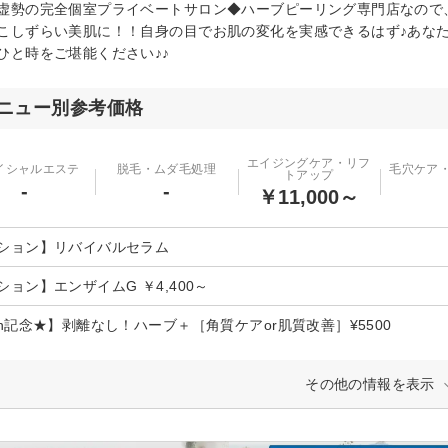
虚勢の完全個室プライベートサロン◆ハーブピーリング専門店なので
こしずらい美肌に！！自身の目でお肌の変化を実感できるはず♪あな
ひと時をご堪能ください♪♪
ニュー別参考価格
エイジングケア・リフ
イシャルエステ
脱毛・ムダ毛処理
毛穴ケア
トアップ
-
-
￥11,000～
ション】リバイバルセラム
ション】エンザイムG ￥4,400～
en記念★】剥離なし！ハーブ＋［角質ケアor肌質改善］¥5500
その他の情報を表示