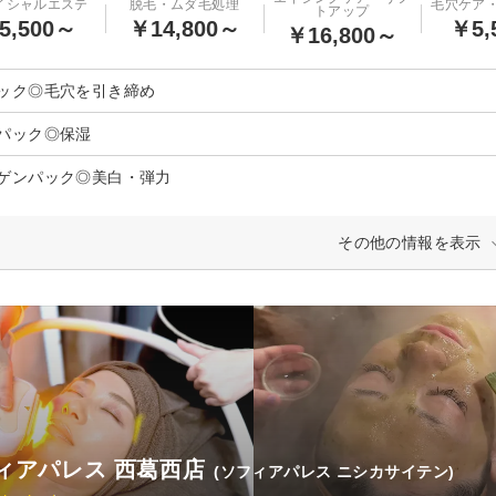
イシャルエステ
脱毛・ムダ毛処理
毛穴ケア
トアップ
5,500～
￥14,800～
￥5,
￥16,800～
ック◎毛穴を引き締め
パック◎保湿
ゲンパック◎美白・弾力
その他の情報を表示
ィアパレス 西葛西店
(ソフィアパレス ニシカサイテン)