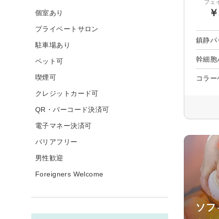
フェ
￥
個室あり
プライベートサロン
鎮静パ
駐車場あり
幹細胞
ペット可
喫煙可
コラー
クレジットカード可
QR・バーコード決済可
電子マネー決済可
バリアフリー
男性歓迎
Foreigners Welcome
ソフ