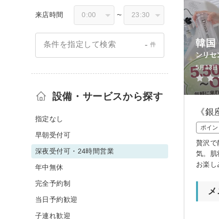
来店時間
〜
韓国
-
条件を指定して検索
件
ンリセ
5月13
設備・サービスから探す
《銀
指定なし
ポイン
早朝受付可
贅沢で
深夜受付可・24時間営業
気。肌
お楽し
年中無休
完全予約制
メ
当日予約歓迎
子連れ歓迎