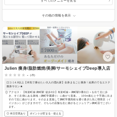
すべてのメニューを見る
その他の情報を表示
Julien 痩身/脂肪燃焼/美脚/サーモシェイプDeep導入店
-
(-件)
口コミ4.8以上【本気で痩せたい大人の隠れ家】全身まるごと痩身！結果のでるエステ
痩身サロン★
アクセス：【有楽町線 麹町駅 徒歩3分】有楽町線＜麹町駅3番出口＞を出て左に歩
き、すぐ左側にある路地（麹町学園通り）に曲がり直進。、100m進むと十字路に出ま
すので左に曲がります。そのまま直進して麹町学園高校を通り過ぎた先に喫茶店（イ
イジカン）がござますので、そちらの店舗を左に曲がるとジュリアン麹町店でござい
ます。
◎ 本日空席あり
ポイントが貯まる・使える