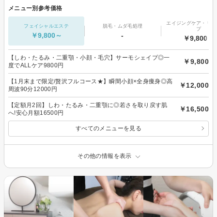
メニュー別参考価格
エイジングケア・リフ
フェイシャルエステ
脱毛・ムダ毛処理
プ
￥9,800～
-
￥9,800～
【しわ・たるみ・二重顎・小顔・毛穴】サーモシェイプ◎一
￥9,800
度でALLケア9800円
【1月末まで限定/贅沢フルコース★】瞬間小顔×全身痩身◎高
￥12,000
周波90分12000円
【定額月2回】しわ・たるみ・二重顎に◎若さを取り戻す肌
￥16,500
へ!安心月額16500円
すべてのメニューを見る
その他の情報を表示