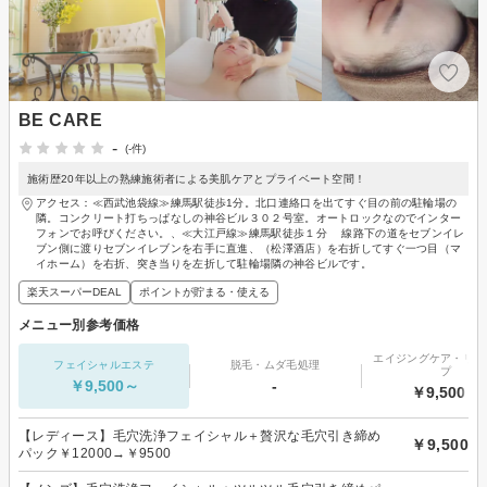
BE CARE
-
(-件)
施術歴20年以上の熟練施術者による美肌ケアとプライベート空間！
アクセス：≪西武池袋線≫練馬駅徒歩1分。北口連絡口を出てすぐ目の前の駐輪場の
隣。コンクリート打ちっぱなしの神谷ビル３０２号室。オートロックなのでインター
フォンでお呼びください。、≪大江戸線≫練馬駅徒歩１分 線路下の道をセブンイレ
ブン側に渡りセブンイレブンを右手に直進、（松澤酒店）を右折してすぐ一つ目（マ
イホーム）を右折、突き当りを左折して駐輪場隣の神谷ビルです。
楽天スーパーDEAL
ポイントが貯まる・使える
メニュー別参考価格
エイジングケア・リフ
フェイシャルエステ
脱毛・ムダ毛処理
プ
￥9,500～
-
￥9,500～
【レディース】毛穴洗浄フェイシャル＋贅沢な毛穴引き締め
￥9,500
パック￥12000→￥9500