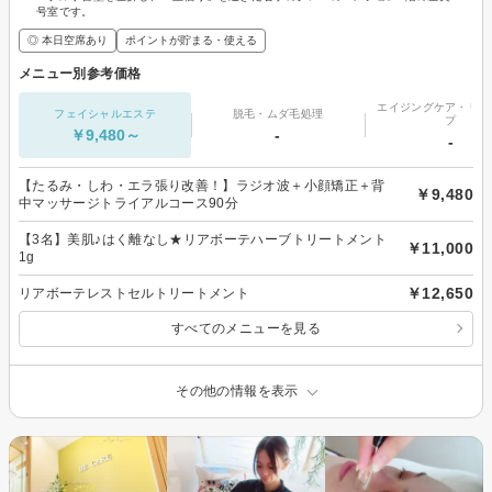
号室です。
◎ 本日空席あり
ポイントが貯まる・使える
メニュー別参考価格
エイジングケア・リフ
フェイシャルエステ
脱毛・ムダ毛処理
プ
￥9,480～
-
-
【たるみ・しわ・エラ張り改善！】ラジオ波＋小顔矯正＋背
￥9,480
中マッサージトライアルコース90分
【3名】美肌♪はく離なし★リアボーテハーブトリートメント
￥11,000
1g
￥12,650
リアボーテレストセルトリートメント
すべてのメニューを見る
その他の情報を表示