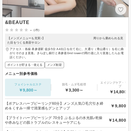
&BEAUTE
-
(-件)
【メンズメニューも充実♪】 周りから褒められる見
た目をつくる美容サロン
アクセス：各線 表参道駅 徒歩5分 A4出口を出て右に、大通り（青山通り）を右に曲
がりそのまま直進。きらぼし銀行と表参道Grid towerの間の道に入り直進したらお電
話ください。
ポイントが貯まる・使える
メンズ歓迎
メニュー別参考価格
エイジングケア・リフ
フェイシャルエステ
脱毛・ムダ毛処理
プ
￥9,800～
￥3,300～
￥14,800～
【ポアレスハーブピーリング60分】メンズ人気◎毛穴引き締
￥9,800
め＆くすみ一掃で清潔感もグンとアップ
【ブライトハーブピーリング 70分】ぷるぷるの水光肌♪乾燥
￥14,800
や赤みなどの肌トラブルのレスキューケアにも