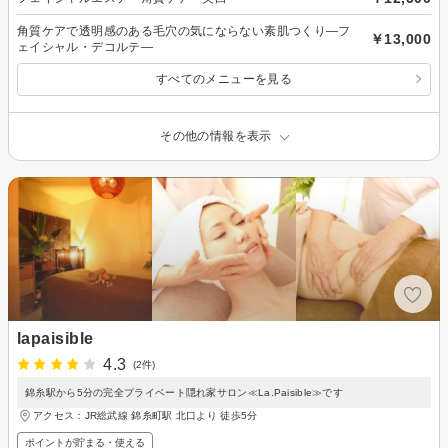
角質ケアで透明感のある毛穴の気にならない素肌つくり―フ
￥13,000
ェイシャル・デコルテ―
すべてのメニューを見る
その他の情報を表示
lapaisible
4.3
(2件)
錦糸駅から5分の完全プライベート隠れ家サロン≪La.Paisible≫です
アクセス：JR総武線 錦糸町駅 北口より 徒歩5分
ポイントが貯まる・使える