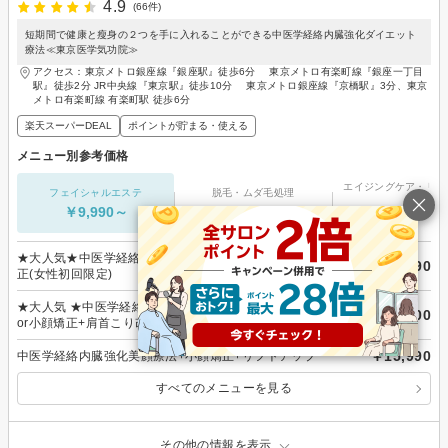
4.9
(66件)
短期間で健康と瘦身の２つを手に入れることができる中医学経絡内臓強化ダイエット
療法≪東京医学気功院≫
アクセス：東京メトロ銀座線『銀座駅』徒歩6分 東京メトロ有楽町線『銀座一丁目
駅』徒歩2分 JR中央線『東京駅』徒歩10分 東京メトロ銀座線『京橋駅』3分、東京
メトロ有楽町線 有楽町駅 徒歩6分
楽天スーパーDEAL
ポイントが貯まる・使える
メニュー別参考価格
エイジングケア・リフ
フェイシャルエステ
脱毛・ムダ毛処理
プ
￥9,990～
-
-
★大人気★中医学経絡内臓強化&痩身両立+骨盤矯正or小顔矯
￥9,990
正(女性初回限定)
★大人気 ★中医学経絡内臓強化&ダイエット&美顔＋骨盤矯正
￥14,900
or小顔矯正+肩首こり改善
￥15,990
中医学経絡内臓強化美顔療法+小顔矯正+リフトアップ
すべてのメニューを見る
その他の情報を表示