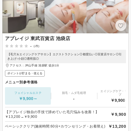
アプレイジ 東武百貨店 池袋店
-
(-件)
【毛穴＆エイジングケアサロン】エクストラクション◎都度払い◎百貨店サロン◎引
き上げ↑小顔◎透明肌◎
アクセス：JR山手線 池袋駅 徒歩1分
ポイントが貯まる・使える
メニュー別参考価格
エイジングケア・リフ
フェイシャルエステ
脱毛・ムダ毛処理
プ
￥9,900～
-
￥9,900～
【アプレイジ独自の手技で諦めていた毛穴悩みを改善！】
￥9,900
￥13,200→￥9,900
￥13,200
ベーシッククリア(施術時間:60分+カウンセリング・お着替え)