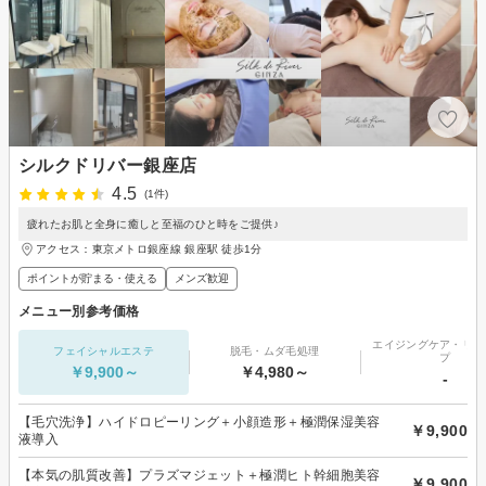
シルクドリバー銀座店
4.5
(1件)
疲れたお肌と全身に癒しと至福のひと時をご提供♪
アクセス：東京メトロ銀座線 銀座駅 徒歩1分
ポイントが貯まる・使える
メンズ歓迎
メニュー別参考価格
エイジングケア・リフ
フェイシャルエステ
脱毛・ムダ毛処理
プ
￥9,900～
￥4,980～
-
【毛穴洗浄】ハイドロピーリング＋小顔造形＋極潤保湿美容
￥9,900
液導入
【本気の肌質改善】プラズマジェット＋極潤ヒト幹細胞美容
￥9,900