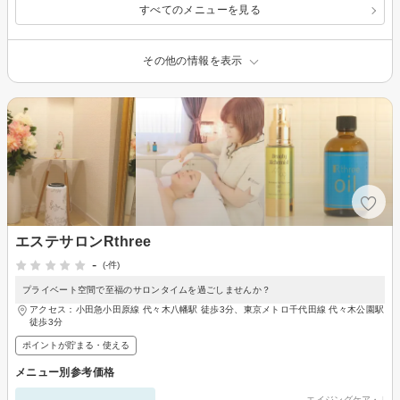
すべてのメニューを見る
その他の情報を表示
エステサロンRthree
-
(-件)
プライベート空間で至福のサロンタイムを過ごしませんか？
アクセス：小田急小田原線 代々木八幡駅 徒歩3分、東京メトロ千代田線 代々木公園駅
徒歩3分
ポイントが貯まる・使える
メニュー別参考価格
エイジングケア・リフ