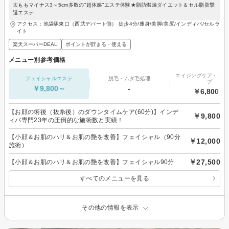
太ももマイナス3～5cm多数の"超体感"エステ体験★脂肪燃焼ダイエット＆セル脂肪撃
退エステ
アクセス：池袋駅東口（西武デパート側） 徒歩4分/痩身/美脚/美尻/インディバ/セルラ
イト
楽天スーパーDEAL
ポイントが貯まる・使える
メニュー別参考価格
エイジングケア・リフ
フェイシャルエステ
脱毛・ムダ毛処理
プ
￥9,800～
-
￥6,800～
【お顔の術後（抜糸後）のダウンタイムケア(60分)】インデ
￥9,800
ィバ専門23年の圧倒的な施術数と実績！
【小顔＆お肌のハリ＆お肌の艶を改善】フェイシャル（90分
￥12,000
施術）
￥27,500
【小顔＆お肌のハリ＆お肌の艶を改善】フェイシャル90分
すべてのメニューを見る
その他の情報を表示