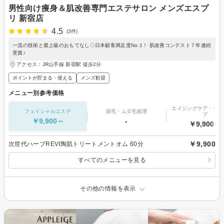
男性向け痩身＆肌改善専門エステサロン メンズエスプ
リ 新宿店
4.5
(3件)
一流の技術と最上級のおもてなし◇日本顧客満足度No.1！ 肌改善コンテスト７年連続
受賞♪
アクセス：JR山手線 新宿駅 徒歩2分
ポイントが貯まる・使える
メンズ歓迎
メニュー別参考価格
エイジングケア・リフ
フェイシャルエステ
脱毛・ムダ毛処理
プ
￥9,900～
-
￥9,900～
￥9,900
次世代ハーブREVI陶肌トリートメントオム 60分
すべてのメニューを見る
その他の情報を表示