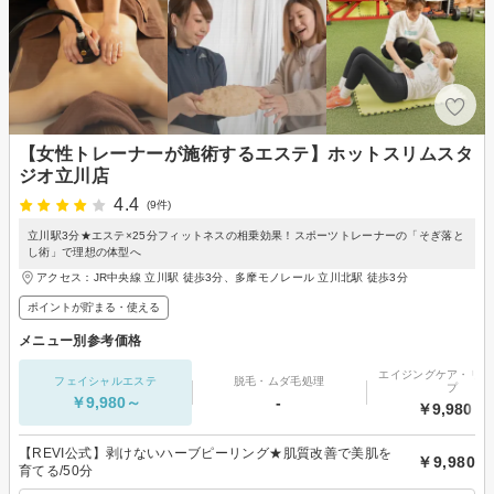
【女性トレーナーが施術するエステ】ホットスリムスタ
ジオ立川店
4.4
(9件)
立川駅3分★エステ×25分フィットネスの相乗効果！スポーツトレーナーの「そぎ落と
し術」で理想の体型へ
アクセス：JR中央線 立川駅 徒歩3分、多摩モノレール 立川北駅 徒歩3分
ポイントが貯まる・使える
メニュー別参考価格
エイジングケア・リフ
フェイシャルエステ
脱毛・ムダ毛処理
プ
￥9,980～
-
￥9,980～
【REVI公式】剥けないハーブピーリング★肌質改善で美肌を
￥9,980
育てる/50分