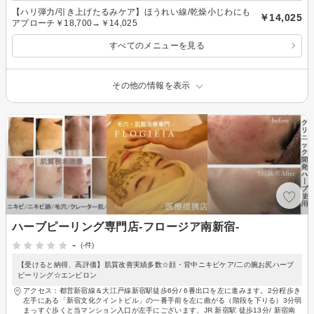
【ハリ弾力/引き上げたるみケア】ほうれい線/乾燥小じわにも
￥14,025
アプローチ￥18,700→￥14,025
すべてのメニューを見る
その他の情報を表示
ハーブピーリング専門店-フロージア南新宿-
-
(-件)
【受けると納得、高評価】肌質改善実績多数☆顔・背中ニキビケア/二の腕お尻ハーブ
ピーリング☆エンビロン
アクセス：都営新宿線＆大江戸線新宿駅徒歩6分/ 6番出口を左に進みます。2分程歩き
左手にある「新宿文化クイントビル」の一番手前を左に曲がる（階段を下りる）3分弱
まっすぐ歩くと当マンション入口が左手にございます、JR 新宿駅 徒歩13分/ 新宿南