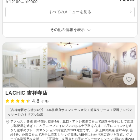
￥12100→￥9900
すべてのメニューを見る
その他の情報を表示
LACHIC 吉祥寺店
4.8
(6件)
【吉祥寺駅から徒歩4分】＜本格痩身サロン＞ラジオ波＋筋膜リリース＋深層リンパマ
ッサージのトリプル効果
アクセス：各線 吉祥寺駅 徒歩4分。北口・アトレ東館口を出て線路を右手にして直進
し郵便局を過ぎて、左手にセブンイレブンのある十字路を右折。右手にコインPを過
ぎた左手のグレーのマンション2階左奥の203号室です。、京王井の頭線 吉祥寺駅 徒
歩4分。公園口を出て左手に直進しヤマダ電機LABI側にわたり末広通りを直進。グノ
ーブル学習塾を左折し、「正福寺」を過ぎた右手のグレーのマンション2階の左奥203