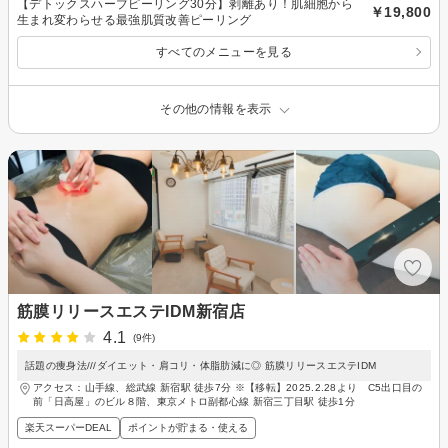
【デトックスハーブピーリング30分】剥離あり！肌細胞から
￥19,800
生まれ変わらせる最強肌質改善ピーリング
すべてのメニューを見る
その他の情報を表示
筋膜リリースエステIDM新宿店
4.1
(9件)
話題の痩身法///ダイエット・肩コリ・体脂肪減に◎ 筋膜リリースエステIDM
アクセス：山手線、総武線 新宿駅 徒歩7分 ※【移転】2025.2.28より C5出口目の
前「日高屋」のビル８階、東京メトロ副都心線 新宿三丁目駅 徒歩1分
楽天スーパーDEAL
ポイントが貯まる・使える