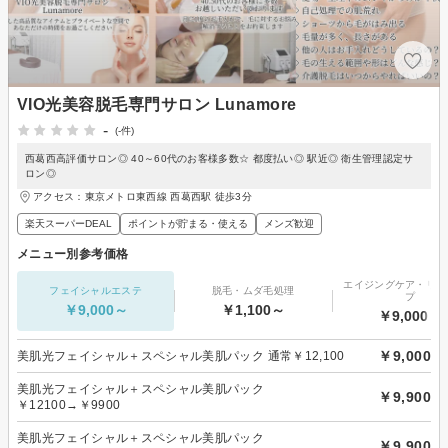
VIO光美容脱毛専門サロン Lunamore
-
(-件)
西葛西高評価サロン◎ 40～60代のお客様多数☆ 都度払い◎ 駅近◎ 衛生管理認定サ
ロン◎
アクセス：東京メトロ東西線 西葛西駅 徒歩3分
楽天スーパーDEAL
ポイントが貯まる・使える
メンズ歓迎
メニュー別参考価格
エイジングケア・リフ
フェイシャルエステ
脱毛・ムダ毛処理
プ
￥9,000～
￥1,100～
￥9,000～
￥9,000
美肌光フェイシャル＋スペシャル美肌パック 通常￥12,100
美肌光フェイシャル＋スペシャル美肌パック
￥9,900
￥12100→￥9900
美肌光フェイシャル＋スペシャル美肌パック
￥9,900