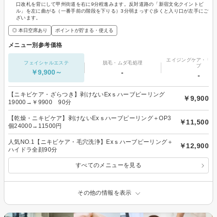
口改札を背にして甲州街道を右に9分程進みます。反対道路の「新宿文化クイントビ
ル」を左に曲がる（一番手前の階段を下りる）3分弱まっすぐ歩くと入り口が左手にご
ざいます。
◎ 本日空席あり
ポイントが貯まる・使える
メニュー別参考価格
エイジングケア・リフ
フェイシャルエステ
脱毛・ムダ毛処理
プ
￥9,900～
-
-
【ニキビケア・ざらつき】剥けないExｓハーブピーリング
￥9,900
19000→￥9900 90分
【乾燥・ニキビケア】剥けないExｓハーブピーリング＋OP3
￥11,500
個24000→11500円
人気NO.1【ニキビケア・毛穴洗浄】Exｓハーブピーリング＋
￥12,900
ハイドラ全顔90分
すべてのメニューを見る
その他の情報を表示