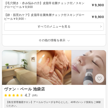
【毛穴開き・赤み悩みの方】皮脂常在菌チェック付／スキン
￥9,900
グローピール￥9,900
【跡・肌荒れケア】皮脂常在菌角層チェック付スキングロー
￥9,900
ピール￥9,900－
すべてのメニューを見る
その他の情報を表示
ヴァン・ベール 池袋店
4.7
(3件)
【衛生管理徹底サロン】アーユルヴェーダを中心とした、40年のハンド技術をご体験
ください。