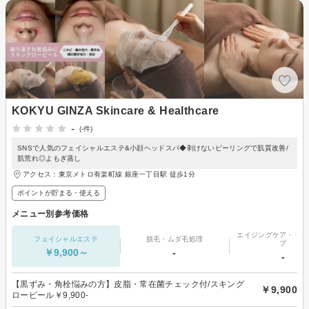
KOKYU GINZA Skincare & Healthcare
-
(-件)
SNSで人気のフェイシャルエステ&小顔ヘッドスパ◆剥けないピーリングで肌質改善/
肌荒れ◎よもぎ蒸し
アクセス：東京メトロ有楽町線 銀座一丁目駅 徒歩1分
ポイントが貯まる・使える
メニュー別参考価格
エイジングケア・リフ
フェイシャルエステ
脱毛・ムダ毛処理
プ
￥9,900～
-
-
【黒ずみ・角栓悩みの方】皮脂・常在菌チェック付/スキング
￥9,900
ローピール￥9,900-