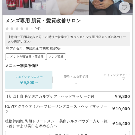
メンズ専用 肌質・髪質改善サロン
-
(-件)
【青山一丁目駅徒歩２分！23時まで営業☆】カウンセリング重視◎メンズの為のトー
タル美容サロン♪
アクセス：JR総武線 市川駅 徒歩5分
ポイントが貯まる・使える
メンズ歓迎
メニュー別参考価格
エイジングケア・リフ
フェイシャルエステ
脱毛・ムダ毛処理
プ
￥9,800～
-
-
￥9,800
【初回】育毛促進スカルプケア・ヘッドマッサージ付
REVIアクネケア！ハーブピーリングコース・ヘッドマッサー
￥10,000
ジ
植物幹細胞 陶肌トリートメント 美白シルクパウダー入り（顔
￥15,400
～首）☆より美白を求める方へ