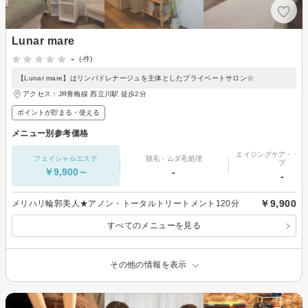
Lunar mare
-
(-件)
【Lunar mare】はリンパドレナージュを主体としたプライベートサロン☆
アクセス：JR青梅線 西立川駅 徒歩2分
ポイントが貯まる・使える
メニュー別参考価格
エイジングケア・リフ
フェイシャルエステ
脱毛・ムダ毛処理
プ
￥9,900～
-
-
￥9,900
メリハリ輪郭美人★アノン・トータルトリートメント120分
すべてのメニューを見る
その他の情報を表示