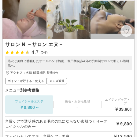
サロン N －サロン エヌ－
4.7
(5件)
毛穴と美白に特化したオールハンド施術。飯田橋徒歩4分の予約制サロンで明るい透明
肌へ。
アクセス：各線 飯田橋駅 徒歩4分
ポイントが貯まる・使える
メンズ歓迎
メニュー別参考価格
エイジングケア・リフ
フェイシャルエステ
脱毛・ムダ毛処理
プ
￥9,800～
-
￥39,600～
角質ケアで透明感のある毛穴の気にならない素肌つくり―フ
￥9,800
ェイシャルのみ―
￥12,500
フェイシャルエステ 角質ケア・美白