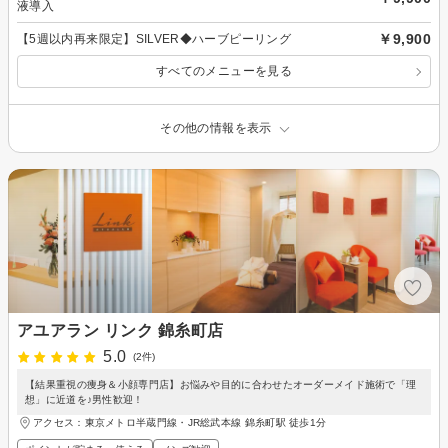
液導入
￥9,900
【5週以内再来限定】SILVER◆ハーブピーリング
すべてのメニューを見る
その他の情報を表示
アユアラン リンク 錦糸町店
5.0
(2件)
【結果重視の痩身＆小顔専門店】お悩みや目的に合わせたオーダーメイド施術で「理
想」に近道を♪男性歓迎！
アクセス：東京メトロ半蔵門線・JR総武本線 錦糸町駅 徒歩1分