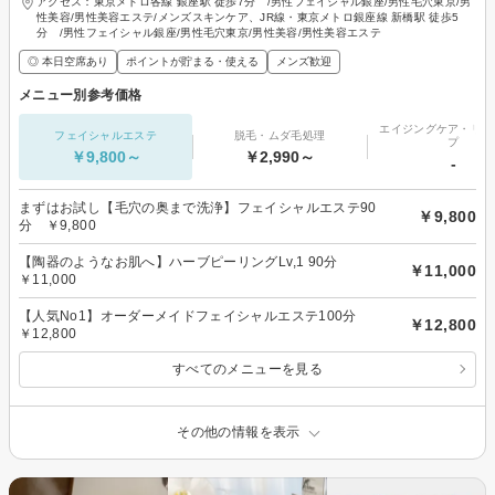
アクセス：東京メトロ各線 銀座駅 徒歩7分 /男性フェイシャル銀座/男性毛穴東京/男
性美容/男性美容エステ/メンズスキンケア、JR線・東京メトロ銀座線 新橋駅 徒歩5
分 /男性フェイシャル銀座/男性毛穴東京/男性美容/男性美容エステ
◎ 本日空席あり
ポイントが貯まる・使える
メンズ歓迎
メニュー別参考価格
エイジングケア・リフ
フェイシャルエステ
脱毛・ムダ毛処理
プ
￥9,800～
￥2,990～
-
まずはお試し【毛穴の奥まで洗浄】フェイシャルエステ90
￥9,800
分 ￥9,800
【陶器のようなお肌へ】ハーブピーリングLv,1 90分
￥11,000
￥11,000
【人気No1】オーダーメイドフェイシャルエステ100分
￥12,800
￥12,800
すべてのメニューを見る
その他の情報を表示