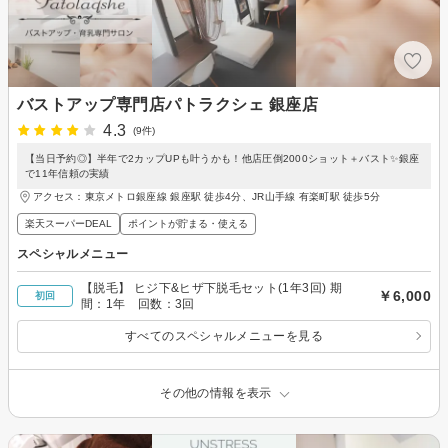
バストアップ専門店パトラクシェ 銀座店
4.3
(9件)
【当日予約◎】半年で2カップUPも叶うかも！他店圧倒2000ショット＋バスト✨銀座
で11年信頼の実績
アクセス：東京メトロ銀座線 銀座駅 徒歩4分、JR山手線 有楽町駅 徒歩5分
楽天スーパーDEAL
ポイントが貯まる・使える
スペシャルメニュー
【脱毛】 ヒジ下&ヒザ下脱毛セット(1年3回) 期
￥6,000
初回
間：1年 回数：3回
すべてのスペシャルメニューを見る
その他の情報を表示