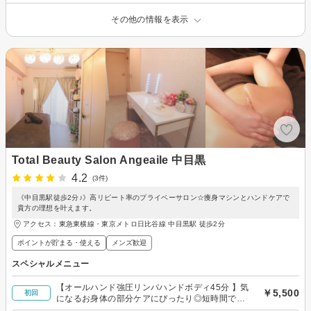
その他の情報を表示
Total Beauty Salon Angeaile 中目黒
4.2
(3件)
《中目黒駅徒歩2分♪》高リピート率のプライベーサロン☆痩身マシンとハンドケアで
貴方の理想を叶えます。
アクセス：東急東横線・東京メトロ日比谷線 中目黒駅 徒歩2分
ポイントが貯まる・使える
メンズ歓迎
スペシャルメニュー
【オールハンド強圧リンパハンドボディ45分 】気
￥5,500
初回
になるお身体の部分ケアにぴったり◎短時間でも
すっきり