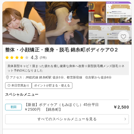
整体・小顔矯正・痩身・脱毛 錦糸町ボディケアO２
4.3
(7件)
美体新型キャビ！溜まった疲れを癒し健康な身体へ改善☆新型脱毛機メンズ脱毛☆ネ
ット予約OKになりました
アクセス：JR総武線 錦糸町駅 徒歩3分、都営新宿線 住吉駅から徒歩8分
◎ 本日空席あり
ポイントが貯まる・使える
スペシャルメニュー
【新規】ボディケア（もみほぐし）45分平日
￥2,500
初回
￥2500円 【錦糸町】
すべてのスペシャルメニューを見る