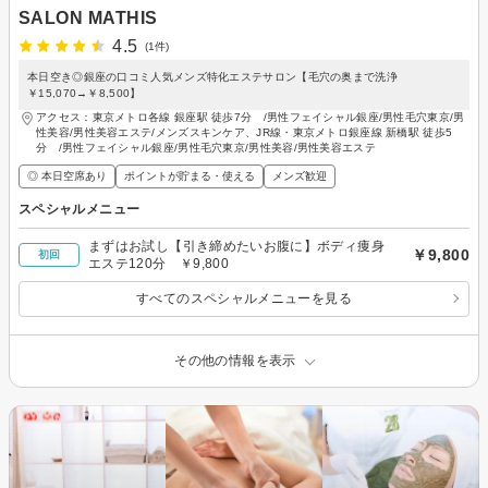
SALON MATHIS
4.5
(1件)
本日空き◎銀座の口コミ人気メンズ特化エステサロン【毛穴の奥まで洗浄
￥15,070→￥8,500】
アクセス：東京メトロ各線 銀座駅 徒歩7分 /男性フェイシャル銀座/男性毛穴東京/男
性美容/男性美容エステ/メンズスキンケア、JR線・東京メトロ銀座線 新橋駅 徒歩5
分 /男性フェイシャル銀座/男性毛穴東京/男性美容/男性美容エステ
◎ 本日空席あり
ポイントが貯まる・使える
メンズ歓迎
スペシャルメニュー
まずはお試し【引き締めたいお腹に】ボディ痩身
￥9,800
初回
エステ120分 ￥9,800
すべてのスペシャルメニューを見る
その他の情報を表示