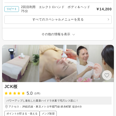
2回目利用 エレクトロハンド ボディ＆ヘッド
￥14,200
リピート
75分
すべてのスペシャルメニューを見る
その他の情報を表示
JCK桜
5.0
(1件)
パワーアップし進化した最新ハイドラ水素で毛穴レス肌に！
アクセス：JR総武線・東京メトロ半蔵門線 錦糸町駅 徒歩4分
ポイントが貯まる・使える
メンズ歓迎