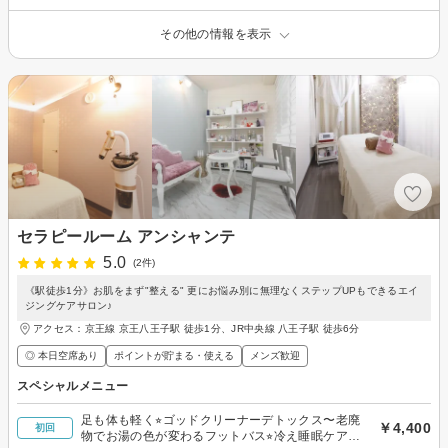
その他の情報を表示
セラピールーム アンシャンテ
5.0
(2件)
《駅徒歩1分》お肌をまず"整える" 更にお悩み別に無理なくステップUPもできるエイ
ジングケアサロン♪
アクセス：京王線 京王八王子駅 徒歩1分、JR中央線 八王子駅 徒歩6分
◎ 本日空席あり
ポイントが貯まる・使える
メンズ歓迎
スペシャルメニュー
足も体も軽く⭐︎ゴッドクリーナーデトックス〜老廃
￥4,400
初回
物でお湯の色が変わるフットバス⭐︎冷え睡眠ケアに