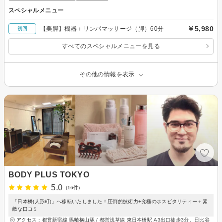
スペシャルメニュー
￥5,980
【美脚】機器＋リンパマッサージ（脚）60分
初回
すべてのスペシャルメニューを見る
その他の情報を表示
BODY PLUS TOKYO
5.0
(16件)
「日本橋(人形町)」へ移転いたしました！圧倒的技術力+究極のホスピタリティー＋素
敵な口コミ
アクセス：都営新宿線 馬喰横山駅 / 都営浅草線 東日本橋駅 A3出口徒歩3分、日比谷