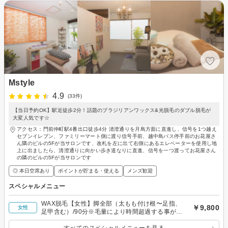
Mstyle
4.9
(33件)
【当日予約OK】駅近徒歩2分！話題のブラジリアンワックス&光脱毛のダブル脱毛が
大変人気です☆
アクセス：門前仲町駅4番出口徒歩4分 清澄通りを月島方面に直進し、信号を1つ越え
セブンイレブン、ファミリーマート側に渡り信号手前、越中島バス停手前のお花屋さ
ん隣のビルの5Fが当サロンです、改札を左に出て右側にあるエレベーターを使用し地
上に出ましたら、清澄通りに向かい歩き道なりに直進、信号を一つ渡ってお花屋さん
の隣のビルの5Fが当サロンです
◎ 本日空席あり
ポイントが貯まる・使える
メンズ歓迎
スペシャルメニュー
WAX脱毛【女性】脚全部（太もも付け根〜足指、
￥9,800
女性
足甲含む）/90分※毛量により時間超過する事があ
りま