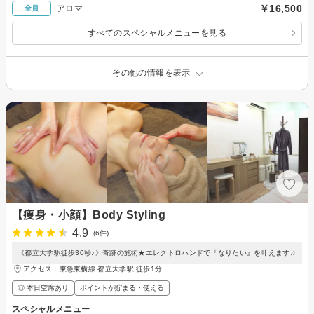
￥16,500
アロマ
全員
すべてのスペシャルメニューを見る
その他の情報を表示
【痩身・小顔】Body Styling
4.9
(6件)
《都立大学駅徒歩30秒♪》奇跡の施術★エレクトロハンドで『なりたい』を叶えます♫
アクセス：東急東横線 都立大学駅 徒歩1分
◎ 本日空席あり
ポイントが貯まる・使える
スペシャルメニュー