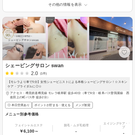
その他の情報を表示
シェービングサロン swan
2.0
(1件)
【モレラより車で5分】女性シェービニストによる本格シェービングサロン！☆スキン
ケア・ブライダルに◎☆
アクセス：樽見鉄道樽見線 モレラ岐阜駅 徒歩40分（車で9分・岐阜バス曽我屋線 西
改田上の町バス停 徒歩2分）
◎ 本日空席あり
ポイントが貯まる・使える
メンズ歓迎
メニュー別参考価格
エイジングケア・リフ
フェイシャルエステ
脱毛・ムダ毛処理
プ
￥6,100～
-
-