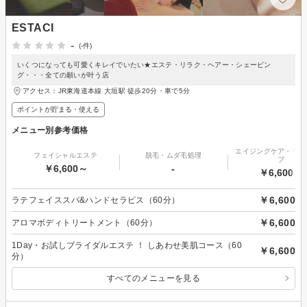
ESTACI
-
(-件)
いくつになっても可愛くキレイでいたい★エステ・リラク・ヘアー・シェービン
グ・・・全ての願いが叶う店
アクセス：JR東海道本線 大垣駅 徒歩20分・車で5分
ポイントが貯まる・使える
メニュー別参考価格
エイジングケア・リフ
フェイシャルエステ
脱毛・ムダ毛処理
プ
￥6,600～
-
￥6,600～
￥6,600
ラテフェイススパ&ハンドセラピス（60分）
￥6,600
アロマボディトリートメント（60分）
1Day・お試しブライダルエステ ！ しあわせ美肌コース（60
￥6,600
分）
すべてのメニューを見る