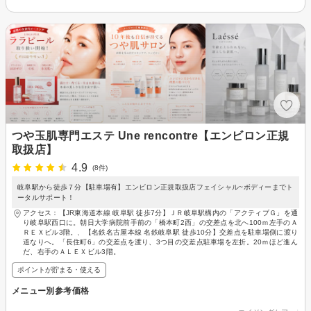
つや玉肌専門エステ Une rencontre【エンビロン正規
取扱店】
4.9
(8件)
岐阜駅から徒歩７分【駐車場有】エンビロン正規取扱店フェイシャル~ボディーまでト
ータルサポート！
アクセス：【JR東海道本線 岐阜駅 徒歩7分】ＪＲ岐阜駅構内の「アクティブＧ」を通
り岐阜駅西口に。朝日大学病院前手前の「橋本町2西」の交差点を北へ100ｍ左手のＡ
ＲＥＸビル3階。、【名鉄名古屋本線 名鉄岐阜駅 徒歩10分】交差点を駐車場側に渡り
道なりへ。「長住町6」の交差点を渡り、3つ目の交差点駐車場を左折。20ｍほど進ん
だ、右手のＡＬＥＸビル3階。
ポイントが貯まる・使える
メニュー別参考価格