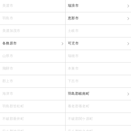
美濃市
瑞浪市
羽島市
恵那市
美濃加茂市
土岐市
各務原市
可児市
山県市
瑞穂市
飛騨市
本巣市
郡上市
下呂市
海津市
羽島郡岐南町
羽島郡笠松町
養老郡養老町
不破郡垂井町
不破郡関ケ原町