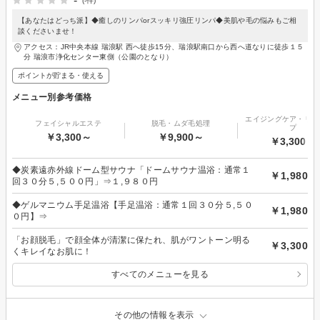
-
(-件)
【あなたはどっち派】◆癒しのリンパorスッキリ強圧リンパ◆美肌や毛の悩みもご相
談くださいませ！
アクセス：JR中央本線 瑞浪駅 西へ徒歩15分、瑞浪駅南口から西へ道なりに徒歩１５
分 瑞浪市浄化センター東側（公園のとなり）
ポイントが貯まる・使える
メニュー別参考価格
エイジングケア・リフ
フェイシャルエステ
脱毛・ムダ毛処理
プ
￥3,300～
￥9,900～
￥3,300～
◆炭素遠赤外線ドーム型サウナ「ドームサウナ温浴：通常１
￥1,980
回３０分５,５００円」⇒１,９８０円
◆ゲルマニウム手足温浴【手足温浴：通常１回３０分５,５０
￥1,980
０円】⇒
「お顔脱毛」で顔全体が清潔に保たれ、肌がワントーン明る
￥3,300
くキレイなお肌に！
すべてのメニューを見る
その他の情報を表示