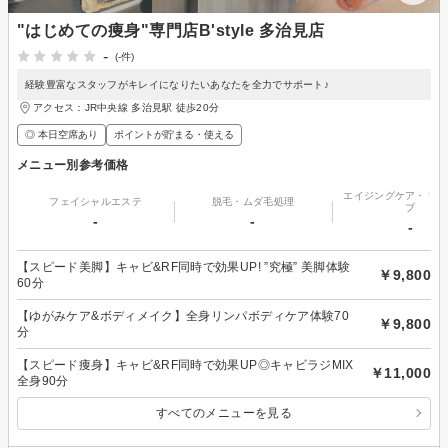
"はじめての痩身"専門店B'style 多治見店
-
(-件)
経験豊富なスタッフがキレイになりたいあなたを全力でサポート♪
アクセス：JR中央線 多治見駅 徒歩20分
◎ 本日空席あり
ポイントが貯まる・使える
メニュー別参考価格
エイジングケア・リフ
フェイシャルエステ
脱毛・ムダ毛処理
プ
-
-
-
【スピード美脚】キャビ&RF同時で効果UP! ”究極” 美脚体験
￥9,800
60分
【ゆがみケア&ボディメイク】全身リンパボディケア体験70
￥9,800
分
【スピード痩身】キャビ&RF同時で効果UP◎キャビラジMIX
￥11,000
全身90分
すべてのメニューを見る