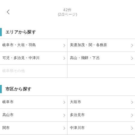
42件
(2/2ページ)
エリアから探す
岐阜市・大垣・羽島
美濃加茂・関・各務原
可児・多治見・中津川
高山・飛騨・下呂
岐阜県その他
市区から探す
岐阜市
大垣市
高山市
多治見市
関市
中津川市