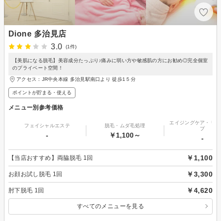
Dione 多治見店
3.0
(1件)
【美肌になる脱毛】美容成分たっぷり♪痛みに弱い方や敏感肌の方にお勧め◎完全個室
のプライベート空間！
アクセス：JR中央本線 多治見駅南口より 徒歩1５分
ポイントが貯まる・使える
メニュー別参考価格
エイジングケア・リフ
フェイシャルエステ
脱毛・ムダ毛処理
プ
-
￥1,100～
-
￥1,100
【当店おすすめ】両脇脱毛 1回
￥3,300
お顔お試し脱毛 1回
￥4,620
肘下脱毛 1回
すべてのメニューを見る