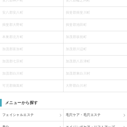
安八郡神戸町
安八郡輪之内町
安八郡安八町
揖斐郡揖斐川町
揖斐郡大野町
揖斐郡池田町
本巣郡北方町
加茂郡坂祝町
加茂郡富加町
加茂郡川辺町
加茂郡七宗町
加茂郡八百津町
加茂郡白川町
加茂郡東白川村
可児郡御嵩町
大野郡白川村
メニューから探す
フェイシャルエステ
毛穴ケア・毛穴エステ
美白
エイジングケア・リフトアップ