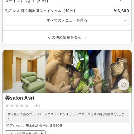
スラインすっきり【50分】
￥6,600
毛穴レス 輝く陶器肌フェイシャル【40分】
すべてのメニューを見る
その他の情報を表示
美salon Asri
-
(-件)
多治見市にあるプライベートエステサロン★リラックス出来る時間をお届けいたしま
す！
アクセス：JR太多線 根本駅 徒歩20分
ポイントが貯まる・使える