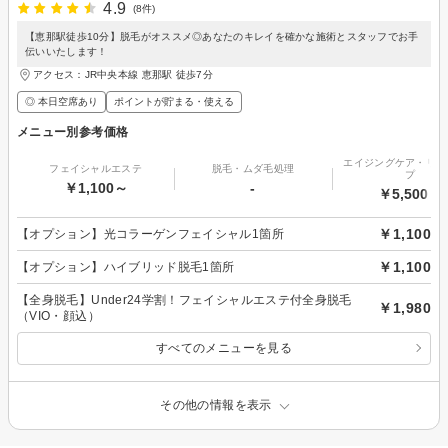
4.9
(8件)
【恵那駅徒歩10分】脱毛がオススメ◎あなたのキレイを確かな施術とスタッフでお手
伝いいたします！
アクセス：JR中央本線 恵那駅 徒歩7分
◎ 本日空席あり
ポイントが貯まる・使える
メニュー別参考価格
エイジングケア・リフ
フェイシャルエステ
脱毛・ムダ毛処理
プ
￥1,100～
-
￥5,500～
￥1,100
【オプション】光コラーゲンフェイシャル1箇所
￥1,100
【オプション】ハイブリッド脱毛1箇所
【全身脱毛】Under24学割！フェイシャルエステ付全身脱毛
￥1,980
（VIO・顔込）
すべてのメニューを見る
その他の情報を表示