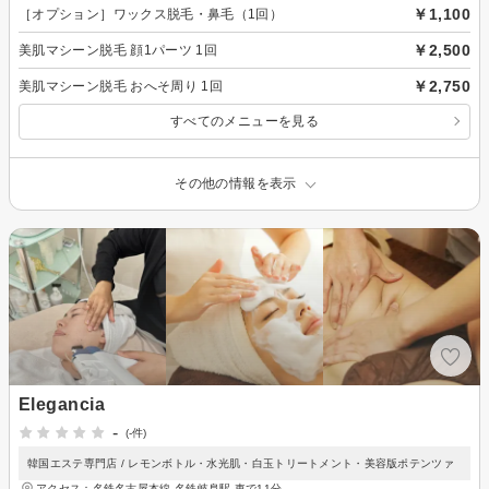
￥1,100
［オプション］ワックス脱毛・鼻毛（1回）
￥2,500
美肌マシーン脱毛 顔1パーツ 1回
￥2,750
美肌マシーン脱毛 おへそ周り 1回
すべてのメニューを見る
その他の情報を表示
Elegancia
-
(-件)
韓国エステ専門店 / レモンボトル・水光肌・白玉トリートメント・美容版ポテンツァ
アクセス：名鉄名古屋本線 名鉄岐阜駅 車で11分