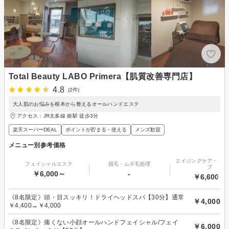
Total Beauty LABO Primera【肌質改善専門店】
4.8
(2件)
大人肌のお悩みを根本から整えるオールハンドエステ
アクセス：JR太多線 姫駅 徒歩3分
楽天スーパーDEAL
ポイントが貯まる・使える
メンズ歓迎
メニュー別参考価格
エイジングケア・リフ
フェイシャルエステ
脱毛・ムダ毛処理
プ
￥6,000～
-
￥6,600～
《8名限定》頭・目スッキリ！ドライヘッドスパ【30分】通常
￥4,000
￥4,400→￥4,000
《8名限定》痛くない小顔オールハンドフェイシャル/フェイ
￥6,000