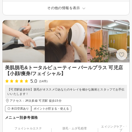
その他の情報を表示
美肌脱毛&トータルビューティー パールプラス 可児店
【小顔/痩身/フェイシャル】
5.0
(14件)
【可児駅徒歩3分】脱毛がオススメ◎あなたのキレイを確かな施術とスタッフでお手伝
いいたします！
アクセス：JR太多線 可児駅 徒歩15分
◎ 本日空席あり
ポイントが貯まる・使える
メニュー別参考価格
エイジングケア・リフ
フェイシャルエステ
脱毛・ムダ毛処理
プ