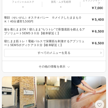
エイジングケア・リフ
フェイシャルエステ
脱毛・ムダ毛処理
プ
-
-
￥7,000～
整顔（せいがん）オステオパシー ※メイクしたままもＯ
￥5,400
Ｋ！40分通常5,500円
服を着たままOK！寝たまま“ちつトレ”で骨盤底筋を鍛えるア
￥6,500
ブソリュートSEMS３０分【岐阜駅近く】
寝たまま筋トレ！電磁パルスで深層筋を刺激するアブソリュ
￥6,500
ートSEMSボディケア３０分【岐阜駅近く】
すべてのメニューを見る
その他の情報を表示