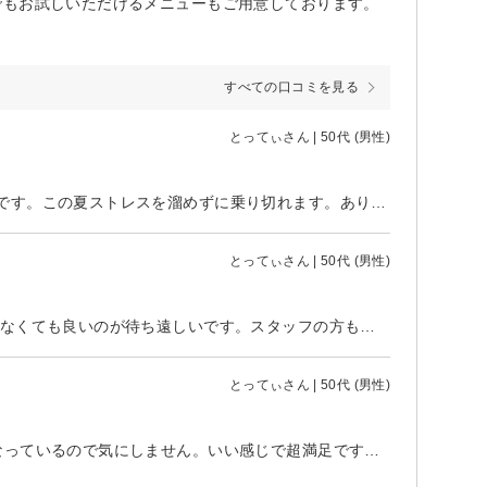
でもお試しいただけるメニューもご用意しております。
すべての口コミを見る
とってぃさん | 50代 (男性)
あっという間に、回数が終わってしまった。でも、やって良かったと大満足です。この夏ストレスを溜めずに乗り切れます。ありがとうございました。
とってぃさん | 50代 (男性)
夏が苦痛でストレスだったのが、今年は楽しみで・・ 脱毛のおかげで気にしなくても良いのが待ち遠しいです。スタッフの方もお店も雰囲気がとても良く、全てが満足です。あと、1回か・・寂しいです。
とってぃさん | 50代 (男性)
1ヶ月ちょいのペースでも、毛があまり目立たなくなり、生えてきても細くなっているので気にしません。いい感じで超満足です。 今から暑くなり半袖生活が始まるけどストレスのない日を夢見て、もう数回だけど通います。