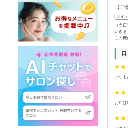
【ご
ポイン
《当日
いきま
この機
口
お店は