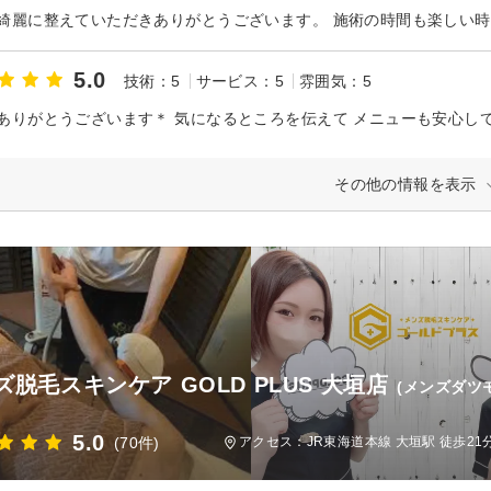
5.0
技術：5
サービス：5
雰囲気：5
ありがとうございます＊ 気になるところを伝えて メニューも安心し
その他の情報を表示
ズ脱毛スキンケア GOLD PLUS 大垣店
(メンズダツ
5.0
(70件)
アクセス：JR東海道本線 大垣駅 徒歩21