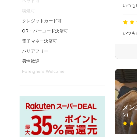
ペット可
喫煙可
クレジットカード可
QR・バーコード決済可
いつも
電子マネー決済可
バリアフリー
男性歓迎
Foreigners Welcome
メン
ン)