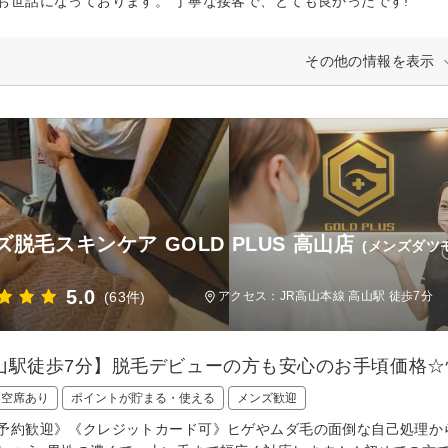
お世話になっております。 丁寧な接客で、とても良かったです!
その他の情報を表示
ズ脱毛スキンケア GOLD PLUS 高山店
(メンズダツ
5.0
(63件)
アクセス：JR高山本線 高山駅 徒歩7分
山駅徒歩7分】脱毛デビューの方も安心のお手頃価格☆
日空席あり
ポイントが貯まる・使える
メンズ歓迎
予約歓迎》《クレジットカード可》ヒゲやムダ毛の面倒な自己処理か