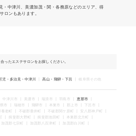
治見・中津川、美濃加茂・関・各務原などのエリア、得
サロンもあります。
に合ったエステサロンをお探しください。
可児・多治見・中津川
高山・飛騨・下呂
岐阜県その他
中津川市
美濃市
瑞浪市
羽島市
恵那市
県市
瑞穂市
飛騨市
本巣市
郡上市
下呂市
郡養老町
不破郡垂井町
不破郡関ケ原町
安八郡神戸町
町
揖斐郡大野町
揖斐郡池田町
本巣郡北方町
加茂郡七宗町
加茂郡八百津町
加茂郡白川町