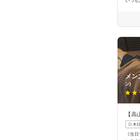
いつも
メン
ン)
【高
◎ 本
《当日