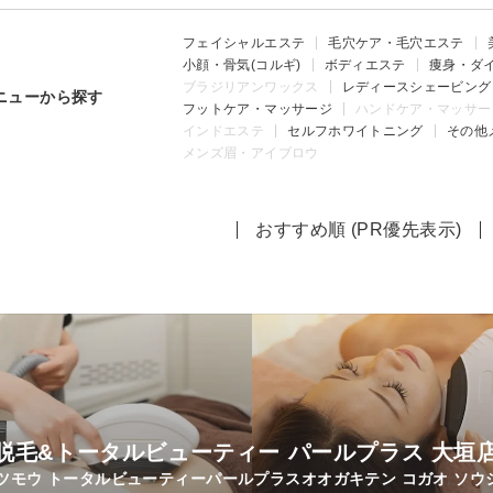
フェイシャルエステ
毛穴ケア・毛穴エステ
小顔・骨気(コルギ)
ボディエステ
痩身・ダ
ブラジリアンワックス
レディースシェービング
ニューから探す
フットケア・マッサージ
ハンドケア・マッサー
インドエステ
セルフホワイトニング
その他
メンズ眉・アイブロウ
おすすめ順 (PR優先表示)
脱毛&トータルビューティー パールプラス 大垣店
ツモウ トータルビューティーパールプラスオオガキテン コガオ ソウシ