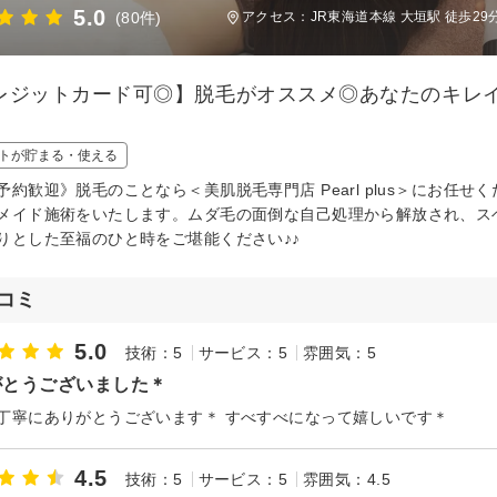
5.0
(80件)
アクセス：JR東海道本線 大垣駅 徒歩29
レジットカード可◎】脱毛がオススメ◎あなたのキレ
！
トが貯まる・使える
予約歓迎》脱毛のことなら＜美肌脱毛専門店 Pearl plus＞にお
メイド施術をいたします。ムダ毛の面倒な自己処理から解放され、ス
りとした至福のひと時をご堪能ください♪♪
コミ
5.0
技術：5
サービス：5
雰囲気：5
がとうございました＊
丁寧にありがとうございます＊ すべすべになって嬉しいです＊
4.5
技術：5
サービス：5
雰囲気：4.5