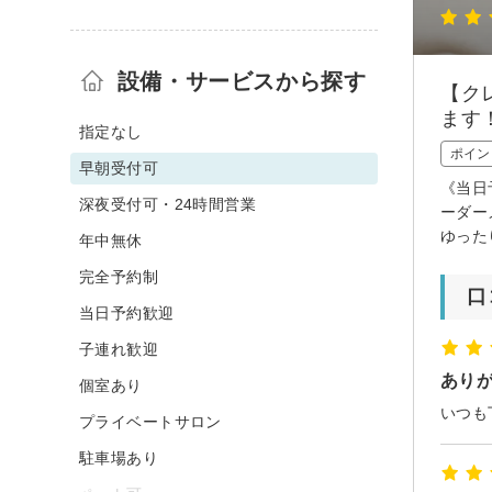
設備・サービスから探す
【ク
ます
指定なし
ポイン
早朝受付可
《当日
深夜受付可・24時間営業
ーダー
ゆった
年中無休
完全予約制
口
当日予約歓迎
子連れ歓迎
あり
個室あり
いつも
プライベートサロン
駐車場あり