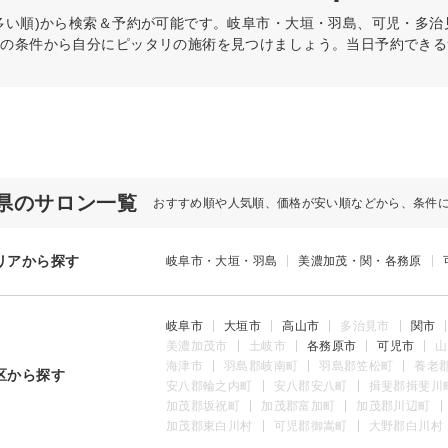
多い順)から検索＆予約が可能です。岐阜市・大垣・羽島、可児・多
どの条件から自分にピッタリの施術を見つけましょう。当日予約できる
県のサロン一覧
おすすめ順や人気順、価格が安い順などから、条件
リアから探す
岐阜市・大垣・羽島
美濃加茂・関・各務原
岐阜市
大垣市
高山市
多治見市
関市
美濃加茂市
土岐市
各務原市
可児市
山
海津市
羽島郡岐南町
羽島郡笠松町
養老
区から探す
安八郡輪之内町
安八郡安八町
揖斐郡揖斐川
加茂郡坂祝町
加茂郡富加町
加茂郡川辺町
加茂郡東白川村
可児郡御嵩町
大野郡白川村