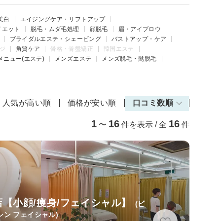
美白
エイジングケア・リフトアップ
イエット
脱毛・ムダ毛処理
顔脱毛
眉・アイブロウ
ブライダルエステ・シェービング
バストアップ・ケア
ジ
角質ケア
骨格・骨盤矯正
韓国エステ
メニュー(エステ)
メンズエステ
メンズ脱毛・髭脱毛
人気が高い順
価格が安い順
口コミ数順
1
16
16
〜
件を表示 / 全
件
【小顔/痩身/フェイシャル】
(ビ
ン フェイシャル)