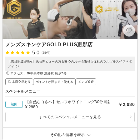
メンズスキンケアGOLD PLUS恵那店
5.0
(25件)
【恵那駅徒歩8分】脱毛デビューの方も安心のお手頃価格☆憧れのツルツルスベスベボ
ディに♪
アクセス：JR中央本線 恵那駅 徒歩7分
◎ 本日空席あり
ポイントが貯まる・使える
メンズ歓迎
スペシャルメニュー
【自然な白さへ】セルフホワイトニング30分照射
￥2,980
初回
¥ 2980
すべてのスペシャルメニューを見る
その他の情報を表示