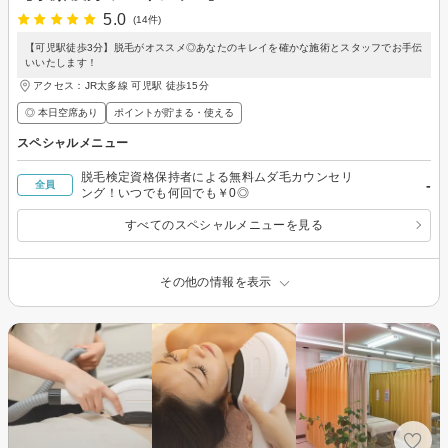
5.0
(14件)
【可児駅徒歩3分】脱毛がオススメ◎あなたのキレイを確かな施術とスタッフでお手伝
いいたします！
アクセス：JR太多線 可児駅 徒歩15分
◎ 本日空席あり
ポイントが貯まる・使える
スペシャルメニュー
脱毛検定資格保持者による無料ムダ毛カウンセリ
-
全員
ング！いつでも何回でも￥0◎
すべてのスペシャルメニューを見る
その他の情報を表示