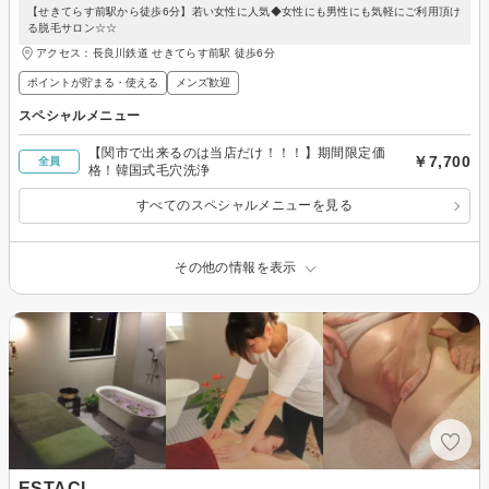
【せきてらす前駅から徒歩6分】若い女性に人気◆女性にも男性にも気軽にご利用頂け
る脱毛サロン☆☆
アクセス：長良川鉄道 せきてらす前駅 徒歩6分
ポイントが貯まる・使える
メンズ歓迎
スペシャルメニュー
【関市で出来るのは当店だけ！！！】期間限定価
￥7,700
全員
格！韓国式毛穴洗浄
すべてのスペシャルメニューを見る
その他の情報を表示
ESTACI