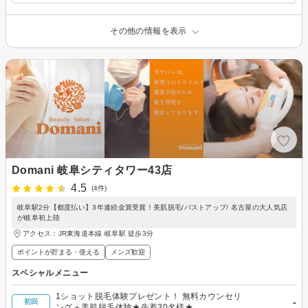
その他の情報を表示
Domani 岐阜シティタワー43店
4.5
(4件)
岐阜駅2分【都度払い】3年連続金賞受賞！美肌脱毛/バストアップ/ 名古屋の大人気店
が岐阜初上陸
アクセス：JR東海道本線 岐阜駅 徒歩3分
ポイントが貯まる・使える
メンズ歓迎
スペシャルメニュー
1ショット脱毛体験プレゼント！ 無料カウンセリ
-
初回
ング＋美肌脱毛体験★先着30名様★