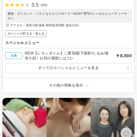
3.5
(2件)
痩身・ダイエット・バストならカリスボーテ！BODY専門のトータルビューティーサ
ロン
アクセス：長良川鉄道線 関市役所前駅 徒歩20分
ポイントが貯まる・使える
スペシャルメニュー
NEW【レモンボトル】二重顎/眼下脂肪/たるみ/速
￥8,800
全員
攻小顔！お顔の脂肪にはコレ
すべてのスペシャルメニューを見る
その他の情報を表示