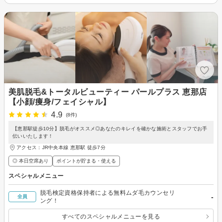
美肌脱毛&トータルビューティー パールプラス 恵那店
【小顔/痩身/フェイシャル】
4.9
(8件)
【恵那駅徒歩10分】脱毛がオススメ◎あなたのキレイを確かな施術とスタッフでお手
伝いいたします！
アクセス：JR中央本線 恵那駅 徒歩7分
◎ 本日空席あり
ポイントが貯まる・使える
スペシャルメニュー
脱毛検定資格保持者による無料ムダ毛カウンセリ
-
全員
ング！
すべてのスペシャルメニューを見る