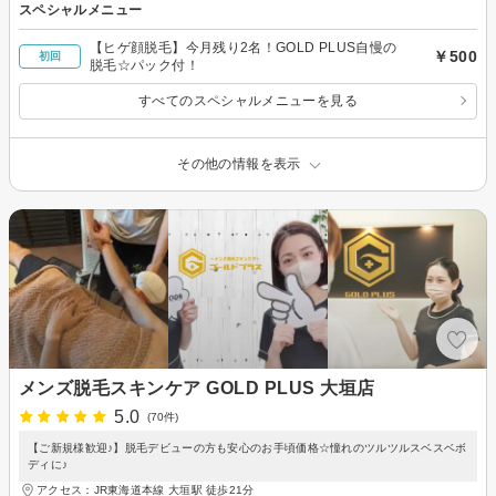
スペシャルメニュー
【ヒゲ顔脱毛】今月残り2名！GOLD PLUS自慢の
￥500
初回
脱毛☆パック付！
すべてのスペシャルメニューを見る
その他の情報を表示
メンズ脱毛スキンケア GOLD PLUS 大垣店
5.0
(70件)
【ご新規様歓迎♪】脱毛デビューの方も安心のお手頃価格☆憧れのツルツルスベスベボ
ディに♪
アクセス：JR東海道本線 大垣駅 徒歩21分