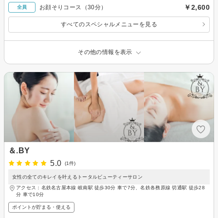
￥2,600
お顔そりコース（30分）
全員
すべてのスペシャルメニューを見る
その他の情報を表示
＆.BY
5.0
(1件)
女性の全てのキレイを叶えるトータルビューティーサロン
アクセス：名鉄名古屋本線 岐南駅 徒歩30分 車で7分、名鉄各務原線 切通駅 徒歩28
分 車で10分
ポイントが貯まる・使える