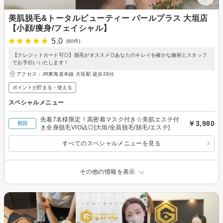
美肌脱毛&トータルビューティー パールプラス 大垣店
【小顔/痩身/フェイシャル】
5.0
(80件)
【クレジットカード可◎】脱毛がオススメ◎あなたのキレイを確かな施術とスタッフ
でお手伝いいたします！
アクセス：JR東海道本線 大垣駅 徒歩29分
ポイントが貯まる・使える
スペシャルメニュー
先着7名様限定！高密着マスク付き☆美肌エステ付
￥3,980
初回
き全身脱毛VIO込◎[大垣/全員脱毛/脱毛/エステ]
すべてのスペシャルメニューを見る
その他の情報を表示