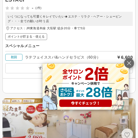
-
(-件)
いくつになっても可愛くキレイでいたい★エステ・リラク・ヘアー・シェービン
グ・・・全ての願いが叶う店
アクセス：JR東海道本線 大垣駅 徒歩20分・車で5分
ポイントが貯まる・使える
スペシャルメニュー
￥6,600
ラテフェイススパ&ハンドセラピス（60分）
初回
すべてのスペシャルメニューを見る
その他の情報を表示