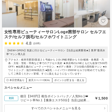
女性専用ビューティーサロンLoge茜部サロン セルフエ
ステ/セルフ脱毛/セルフホワイトニング
4.8
(10件)
【NEW⭐OPEN】気楽に行けるビューティーサロン【当店は結果重視🔥】業界"最高水
準"マシン導入店
アクセス：岐阜市茜部/国道２１号線から２分/JR岐阜駅から５分/岐南・各務原・六
条・大垣・笠松・羽島など車でのアクセス良好 ★来店時のLINEともだち追加で500円
OFF♪ ★結果主義のビューティーサロン、■ボディ痩身：プロ仕様の高性能マシン ■ホ
ワイトニング：強力80W高出力 ■脱毛：ハイパワー3500W セルフが初めてでも安心
してご来店ください♪ 皆様、すぐに扱えるようになっています♪
◎ 本日空席あり
楽天スーパーDEAL
ポイントが貯まる・使える
スペシャルメニュー
後日【340円】相当ポイントバック／人気No.1👑
￥1,500
初回
リピート率No.1【痩身エステ50分】当店は結果重
視◎落ちにくい脂肪も効率的に焼燃♪
すべてのスペシャルメニューを見る