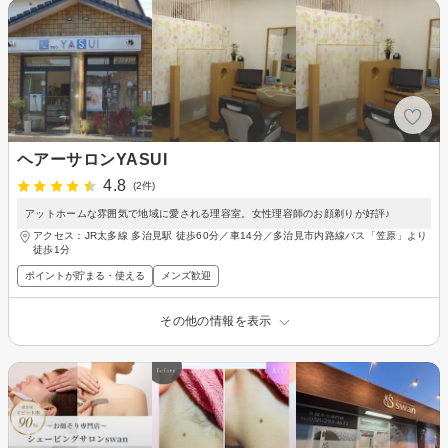
ヘアーサロンYASUI
4.8
(2件)
アットホームな雰囲気で地域に愛される理容室。女性理容師のお顔剃りが好評♪
アクセス：JR太多線 多治見駅 徒歩60分／車14分／多治見市内路線バス「笠原」より
徒歩1分
ポイントが貯まる・使える
メンズ歓迎
その他の情報を表示