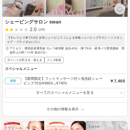
シェービングサロン swan
2.0
(1件)
【モレラより車で5分】女性シェービニストによる本格シェービングサロン！☆スキン
ケア・ブライダルに◎☆
アクセス：樽見鉄道樽見線 モレラ岐阜駅 徒歩40分（車で9分・岐阜バス曽我屋線 西
改田上の町バス停 徒歩2分）
ポイントが貯まる・使える
メンズ歓迎
スペシャルメニュー
【期間限定】フットマッサージ付☆泡洗顔シェー
￥7,400
初回
ビング70分¥9900→¥7400
すべてのスペシャルメニューを見る
その他の情報を表示