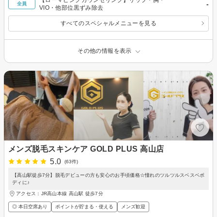
-
全員
VIO・他部位黒ずみ除去
すべてのスペシャルメニューを見る
その他の情報を表示
メンズ脱毛スキンケア GOLD PLUS 高山店
5.0
(63件)
【高山駅徒歩7分】脱毛デビューの方も安心のお手頃価格☆憧れのツルツルスベスベボ
ディに♪
アクセス：JR高山本線 高山駅 徒歩7分
◎ 本日空席あり
ポイントが貯まる・使える
メンズ歓迎