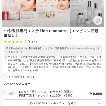
つや玉肌専門エステ Une rencontre【エンビロン正規
取扱店】
4.9
(8件)
岐阜駅から徒歩７分【駐車場有】エンビロン正規取扱店フェイシャル~ボディーまでト
ータルサポート！
アクセス：【JR東海道本線 岐阜駅 徒歩7分】ＪＲ岐阜駅構内の「アクティブＧ」を通
り岐阜駅西口に。朝日大学病院前手前の「橋本町2西」の交差点を北へ100ｍ左手のＡ
ＲＥＸビル3階。、【名鉄名古屋本線 名鉄岐阜駅 徒歩10分】交差点を駐車場側に渡り
道なりへ。「長住町6」の交差点を渡り、3つ目の交差点駐車場を左折。20ｍほど進ん
だ、右手のＡＬＥＸビル3階。
ポイントが貯まる・使える
スペシャルメニュー
NEW！【唇のくすみ・血色ケア】話題の
￥9,900
初回
PINKTONEリップケア ¥11,000→¥9900
すべてのスペシャルメニューを見る