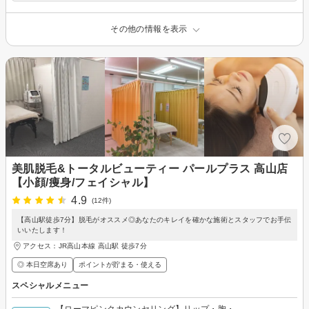
その他の情報を表示
美肌脱毛&トータルビューティー パールプラス 高山店
【小顔/痩身/フェイシャル】
4.9
(12件)
【高山駅徒歩7分】脱毛がオススメ◎あなたのキレイを確かな施術とスタッフでお手伝
いいたします！
アクセス：JR高山本線 高山駅 徒歩7分
◎ 本日空席あり
ポイントが貯まる・使える
スペシャルメニュー
【ローマピンクカウンセリング】リップ・胸・