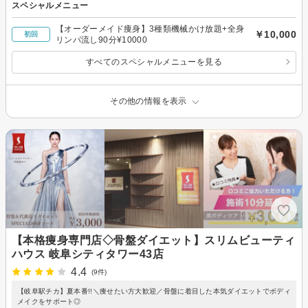
スペシャルメニュー
【オーダーメイド痩身】3種類機械かけ放題+全身
￥10,000
初回
リンパ流し90分¥10000
すべてのスペシャルメニューを見る
その他の情報を表示
【本格痩身専門店◇骨盤ダイエット】スリムビューティ
ハウス 岐阜シティタワー43店
4.4
(9件)
【岐阜駅チカ】夏本番!!＼痩せたい方大歓迎／骨盤に着目した本気ダイエットでボディ
メイクをサポート◎