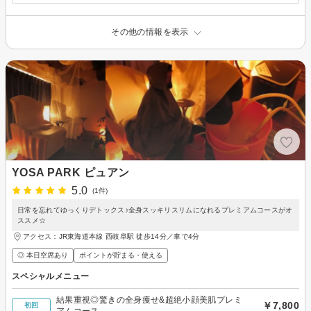
その他の情報を表示
YOSA PARK ピュアン
5.0
(1件)
日常を忘れてゆっくりデトックス♪全身スッキリスリムになれるプレミアムコースがオ
ススメ☆
アクセス：JR東海道本線 西岐阜駅 徒歩14分／車で4分
◎ 本日空席あり
ポイントが貯まる・使える
スペシャルメニュー
結果重視◎驚きの全身痩せ&超絶小顔美肌プレミ
￥7,800
初回
アムコース