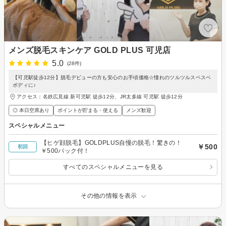
メンズ脱毛スキンケア GOLD PLUS 可児店
5.0
(28件)
【可児駅徒歩12分】脱毛デビューの方も安心のお手頃価格☆憧れのツルツルスベスベ
ボディに♪
アクセス：名鉄広見線 新可児駅 徒歩12分、JR太多線 可児駅 徒歩12分
◎ 本日空席あり
ポイントが貯まる・使える
メンズ歓迎
スペシャルメニュー
【ヒゲ顔脱毛】GOLDPLUS自慢の脱毛！驚きの！
￥500
初回
￥500パック付！
すべてのスペシャルメニューを見る
その他の情報を表示