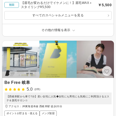
【眉毛が変わるだけでイケメンに！】眉毛WAX＋
￥5,500
初回
スタイリング¥5,500
すべてのスペシャルメニューを見る
その他の情報を表示
Be Free 岐阜
5.0
(2件)
【西岐阜駅から車で7分】若い女性に人気◆女性にも男性にも気軽にご利用頂けるエス
テ＆脱毛サロン☆
アクセス：JR東海道本線 西岐阜駅 徒歩20分
ポイントが貯まる・使える
メンズ歓迎