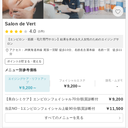
Salon de Vert
4.0
(1件)
【エンビロン・筋膜・毛穴専門サロン】結果を求める大人女性のためのエイジングサ
ロン
アクセス：JR東海道本線 尾張一宮駅 徒歩10分、名鉄名古屋本線 名鉄一宮 徒歩11
分
ポイントが貯まる・使える
メニュー別参考価格
エイジングケア・リフトアッ
フェイシャルエステ
脱毛・ムダ毛処
プ
￥9,200～
-
￥9,200～
￥9,200
【美白シミケア】エンビロンフェイシャル70分/肌質診断付
￥11,500
当店NO・1エンビロンフェイシャル上級90分/肌質診断付
すべてのメニューを見る