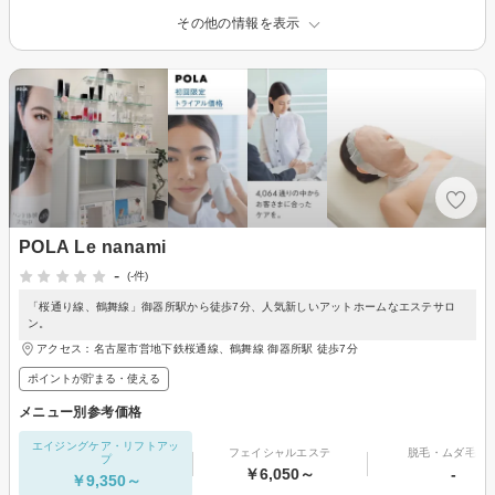
その他の情報を表示
POLA Le nanami
-
(-件)
「桜通り線、鶴舞線」御器所駅から徒歩7分、人気新しいアットホームなエステサロ
ン。
アクセス：名古屋市営地下鉄桜通線、鶴舞線 御器所駅 徒歩7分
ポイントが貯まる・使える
メニュー別参考価格
エイジングケア・リフトアッ
フェイシャルエステ
脱毛・ムダ毛処
プ
￥6,050～
-
￥9,350～