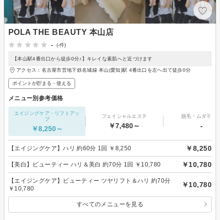
POLA THE BEAUTY 本山店
-
(-件)
【本山駅4番出口から徒歩0分♪】キレイな素肌へと近づけます
アクセス：名古屋市営地下鉄名城線 本山(愛知)駅 4番出口を左へ出て徒歩0分
ポイントが貯まる・使える
メニュー別参考価格
エイジングケア・リフトアッ
フェイシャルエステ
脱毛・ムダ毛処
プ
￥7,480～
-
￥8,250～
￥8,250
【エイジングケア】ハリ 約60分 1回 ￥8,250
￥10,780
【美白】ビューティー ハリ＆美白 約70分 1回 ￥10,780
【エイジングケア】ビューティー ツヤリフト＆ハリ 約70分
￥10,780
￥10,780
すべてのメニューを見る