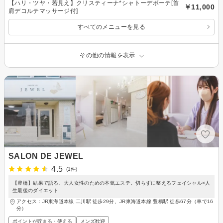
【ハリ・ツヤ・若見え】クリスティーナ*シャトーデボーテ[首
￥11,000
肩デコルテマッサージ付]
すべてのメニューを見る
その他の情報を表示
SALON DE JEWEL
4.5
(1件)
【豊橋】結果で語る、大人女性のための本気エステ。切らずに整えるフェイシャル×人
生最後のダイエット
アクセス：JR東海道本線 二川駅 徒歩29分、JR東海道本線 豊橋駅 徒歩67分（車で16
分）
ポイントが貯まる・使える
メンズ歓迎