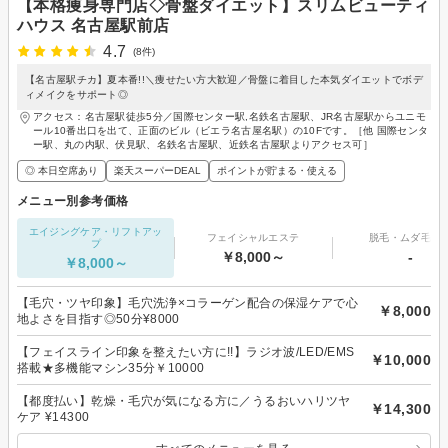
【本格痩身専門店◇骨盤ダイエット】スリムビューティ
ハウス 名古屋駅前店
4.7
(8件)
【名古屋駅チカ】夏本番!!＼痩せたい方大歓迎／骨盤に着目した本気ダイエットでボデ
ィメイクをサポート◎
アクセス：名古屋駅徒歩5分／国際センター駅,名鉄名古屋駅、JR名古屋駅からユニモ
ール10番出口を出て、正面のビル（ビエラ名古屋名駅）の10Fです。［他 国際センタ
ー駅、丸の内駅、伏見駅、名鉄名古屋駅、近鉄名古屋駅よりアクセス可］
◎ 本日空席あり
楽天スーパーDEAL
ポイントが貯まる・使える
メニュー別参考価格
エイジングケア・リフトアッ
フェイシャルエステ
脱毛・ムダ毛処
プ
￥8,000～
-
￥8,000～
【毛穴・ツヤ印象】毛穴洗浄×コラーゲン配合の保湿ケアで心
￥8,000
地よさを目指す◎50分¥8000
【フェイスライン印象を整えたい方に!!】ラジオ波/LED/EMS
￥10,000
搭載★多機能マシン35分￥10000
【都度払い】乾燥・毛穴が気になる方に／うるおいハリツヤ
￥14,300
ケア ¥14300