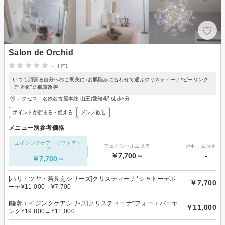
Salon de Orchid
-
(-件)
いつも頑張る自分へのご褒美に♪お肌悩みに合わせて選ぶクリスティーナ*ピーリング
で"本気"の肌質改善
アクセス：名鉄名古屋本線 山王(愛知)駅 徒歩3分
ポイントが貯まる・使える
メンズ歓迎
メニュー別参考価格
エイジングケア・リフトアッ
フェイシャルエステ
脱毛・ムダ毛処
プ
￥7,700～
-
￥7,700～
[ハリ・ツヤ・若見えシリーズ]クリスティーナ*シャトーデボ
￥7,700
ーテ¥11,000→¥7,700
[輪郭エイジングケアシリ-ズ]クリスティーナ*フォーエバーヤ
￥11,000
ング¥19,800→¥11,000