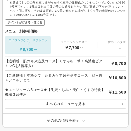
を越えて1つ目の角を左に曲がったすぐ左手の赤茶色のマンション（VanQuish)の110
4号室です。、1番出口を出て目の前の大通りを向かい側に(高速の下を)パラマウント
ベット側に渡り、そのまま直進。1つ目の角を右に曲がりすぐ左手の赤茶色のマンショ
ン（VanQuish）の1104号室です。
ポイントが貯まる・使える
メニュー別参考価格
エイジングケア・リフトアッ
フェイシャルエステ
脱毛・ムダ毛処
プ
￥7,700～
-
￥9,700～
【透明感・肌のキメ追及コース】くすみを一撃！高濃度ビタ
￥9,700
ミンCを3倍導入♪
【ご新規様】本格シワ・たるみケア改善基本コース 顔＋首
￥10,800
＋デコルテまで
★エクソソームBコース★【毛穴・しみ・美白・くすみ特化】
￥11,500
機械３台使用
すべてのメニューを見る
その他の情報を表示