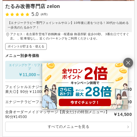
たるみ改善専門店 zelon
5.0
(4件)
【エナジーテラピー専門フェイシャルサロン】10年後に差をつける！30代から始める
一歩先のたるみケア！
アクセス：名古屋市営地下鉄鶴舞線・桜通線 御器所駅 徒歩30秒。 3番出口でてすぐ
左。 、駐車場なし。近くのパーキングをご利用くださいませ。
ポイントが貯まる・使える
メニュー別参考価格
エイジングケア・リフトアッ
フェイシャルエステ
脱毛・ムダ毛処
プ
￥11,000～
-
￥11,000～
フェイシャルエナジーテラピーエステ【エイジングケアに効
￥11,000
果大◎】90分￥11000
￥13,200
エナジーテラピーフェイシャル【たるみ改善】60分￥13,200
全身オーダーメイドマッサージ【貴女だけの特別メニュー♪】
￥14,500
90分¥14500
すべてのメニューを見る