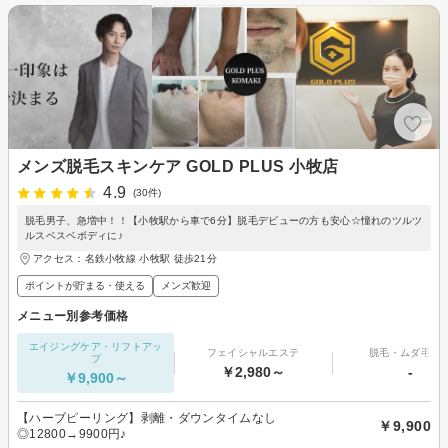
メンズ脱毛スキンケア GOLD PLUS 小牧店
4.9
(30件)
脱毛男子、急増中！！【小牧駅から車で6分】脱毛デビューの方も安心☆憧れのツルツ
ルスベスベボディに♪
アクセス：名鉄小牧線 小牧駅 徒歩21分
ポイントが貯まる・使える
メンズ歓迎
メニュー別参考価格
エイジングケア・リフトアッ
フェイシャルエステ
脱毛・ムダ毛処
プ
￥2,980～
-
￥9,900～
【ハーブピーリング】剥離・ダウンタイムなし
￥9,900
◎12800→9900円♪