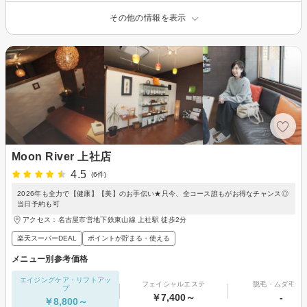
その他の情報を表示
Moon River 上社店
4.5
(6件)
2026年も全力で【健康】【美】のお手伝い★只今、全コース誰もがお得なチャンス◎
当日予約も可
アクセス：名古屋市営地下鉄東山線 上社駅 徒歩2分
楽天スーパーDEAL
ポイントが貯まる・使える
メニュー別参考価格
エイジングケア・リフトアッ
フェイシャルエステ
脱毛・ムダ毛処
プ
￥7,400～
-
￥8,800～