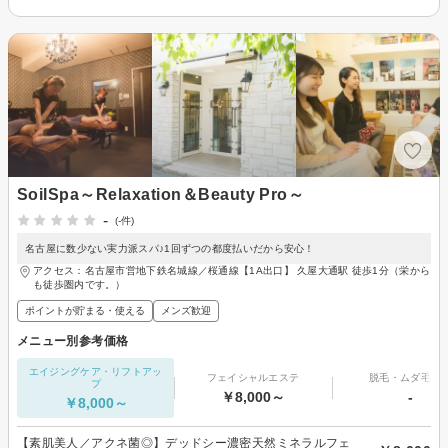
SoilSpa～Relaxation＆Beauty Pro～
-
(-件)
名古屋に数少ない実力派スパ♪1回ずつの都度払いだから安心！
アクセス：名古屋市営地下鉄名城線／桜通線【1A出口】 久屋大通駅 徒歩1分（栄から
も徒歩圏内です。）
ポイントが貯まる・使える
メンズ歓迎
メニュー別参考価格
エイジングケア・リフトアッ
フェイシャルエステ
脱毛・ムダ毛処
プ
￥8,000～
-
￥8,000～
【素肌美人／アクネ菌◎】デッドシー濃密天然ミネラルフェ