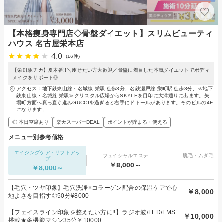
【本格痩身専門店◇骨盤ダイエット】スリムビューティ
ハウス 名古屋栄本店
4.0
(16件)
【栄町駅チカ】夏本番!!＼痩せたい方大歓迎／骨盤に着目した本気ダイエットでボディ
メイクをサポート◎
アクセス：地下鉄東山線・名城線 栄駅 徒歩3分、名鉄瀬戸線 栄町駅 徒歩3分、≪地下
鉄東山線・名城線 栄駅≫クリスタル広場からSKYLEを目印に大津通りに出ます。矢
場町方面へ真っ直ぐ進みGUCCIを過ぎると右手にドトールがあります。そのビルの4F
になります。
◎ 本日空席あり
楽天スーパーDEAL
ポイントが貯まる・使える
メニュー別参考価格
エイジングケア・リフトアッ
フェイシャルエステ
脱毛・ムダ毛処
プ
￥8,000～
-
￥8,000～
【毛穴・ツヤ印象】毛穴洗浄×コラーゲン配合の保湿ケアで心
￥8,000
地よさを目指す◎50分¥8000
【フェイスライン印象を整えたい方に!!】ラジオ波/LED/EMS
￥10,000
搭載★多機能マシン35分￥10000