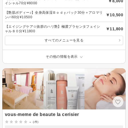
￥8,000
イシャル70分¥8000
【艶肌ボディー♪】全身高保湿Ｂｏｄｙパック30分＋アロマリ
￥10,500
ンパ60分¥10500
【エイジングケア☆抜群のハリ艶】極濃プラセンタフェイシ
￥11,800
ャル８０分¥11800
すべてのメニューを見る
その他の情報を表示
vous-meme de beaute la cerisier
-
(-件)