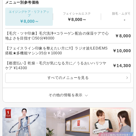
メニュー別参考価格
エイジングケア・リフトアッ
フェイシャルエステ
脱毛・ムダ毛処
プ
￥8,000～
-
￥8,000～
【毛穴・ツヤ印象】毛穴洗浄×コラーゲン配合の保湿ケアで心
￥8,000
地よさを目指す◎50分¥8000
【フェイスライン印象を整えたい方に!!】ラジオ波/LED/EMS
￥10,000
搭載★多機能マシン35分￥10000
【都度払い】乾燥・毛穴が気になる方に／うるおいハリツヤ
￥14,300
ケア ¥14300
すべてのメニューを見る
その他の情報を表示