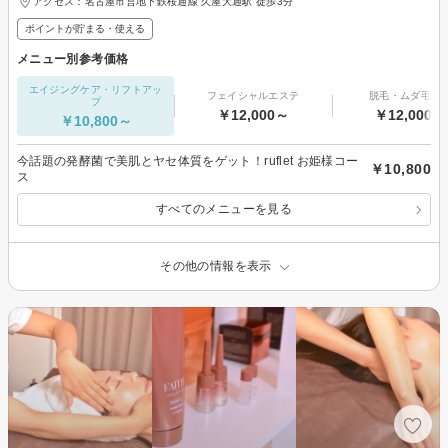
アクセス：名古屋市営地下鉄桜通線 久屋大通駅 徒歩3分
ポイントが貯まる・使える
メニュー別参考価格
エイジングケア・リフトアッ
フェイシャルエステ
脱毛・ムダ毛処
プ
￥12,000～
￥12,000～
￥10,800～
今話題の発酵菌で美肌とヤセ体質をゲット！ruflet お姫様コー
￥10,800
ス
すべてのメニューを見る
その他の情報を表示