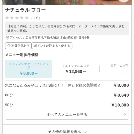
ナチュラル フロー
-
(-件)
【完全予約制】こうなりたい自分を自分のものに オーダーメイドの施術で美しさと
健康をご提供♪
アクセス：名古屋市営地下鉄名城線 本山(愛知)駅 徒歩7分
◎ 本日空席あり
ポイントが貯まる・使える
メニュー別参考価格
エイジングケア・リフトアッ
フェイシャルエステ
脱毛・ムダ毛処
プ
￥12,960～
-
￥8,000～
￥8,000
気になるたるみやほうれい線に！！ 体とお顔の美調整♬
￥8,640
60分
￥10,800
90分
すべてのメニューを見る
その他の情報を表示