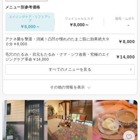
メニュー別参考価格
エイジングケア・リフトアッ
フェイシャルエステ
脱毛・ムダ毛処
プ
￥8,000～
-
￥8,000～
アクネ菌を撃退・消滅！凸凹が憧れのたまご肌に効果絶大９
￥8,000
０分￥8,000
毛穴のたるみ・目元もたるみ・クマ・シワ改善・究極のエイ
￥14,000
ジングケア革命￥14,000
すべてのメニューを見る
その他の情報を表示