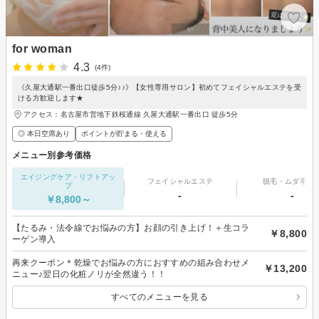
for woman
4.3
(4件)
《久屋大通駅一番出口徒歩5分♪♪》【女性専用サロン】初めてフェイシャルエステを受
ける方歓迎します★
アクセス：名古屋市営地下鉄桜通線 久屋大通駅一番出口 徒歩5分
◎ 本日空席あり
ポイントが貯まる・使える
メニュー別参考価格
エイジングケア・リフトアッ
フェイシャルエステ
脱毛・ムダ毛処
プ
-
-
￥8,800～
【たるみ・法令線でお悩みの方】お顔の引き上げ！＋生コラ
￥8,800
ーゲン導入
再来クーポン＊乾燥でお悩みの方におすすめの組み合わせメ
￥13,200
ニュー♪翌日の化粧ノリが全然違う！！
すべてのメニューを見る