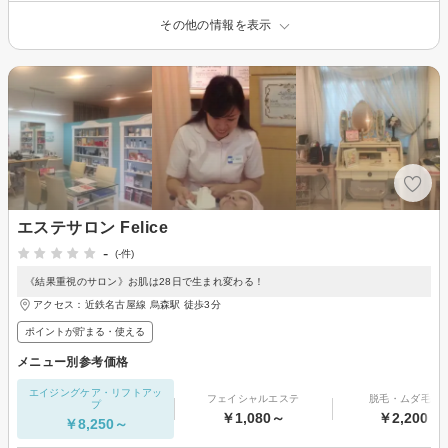
その他の情報を表示
エステサロン Felice
-
(-件)
《結果重視のサロン》お肌は28日で生まれ変わる！
アクセス：近鉄名古屋線 烏森駅 徒歩3分
ポイントが貯まる・使える
メニュー別参考価格
エイジングケア・リフトアッ
フェイシャルエステ
脱毛・ムダ毛処
プ
￥1,080～
￥2,200～
￥8,250～