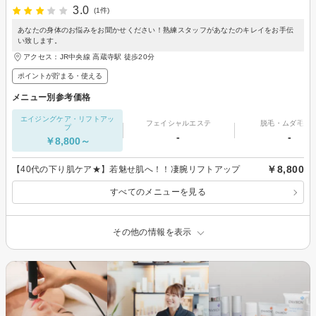
3.0
(1件)
あなたの身体のお悩みをお聞かせください！熟練スタッフがあなたのキレイをお手伝
い致します。
アクセス：JR中央線 高蔵寺駅 徒歩20分
ポイントが貯まる・使える
メニュー別参考価格
エイジングケア・リフトアッ
フェイシャルエステ
脱毛・ムダ毛処
プ
-
-
￥8,800～
￥8,800
【40代の下り肌ケア★】若魅せ肌へ！！凄腕リフトアップ
すべてのメニューを見る
その他の情報を表示