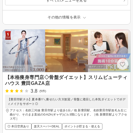
すべてのメニューを見る
その他の情報を表示
【本格痩身専門店◇骨盤ダイエット】スリムビューティ
ハウス 豊田GAZA店
3.8
(5件)
【豊田市駅チカ】夏本番!!＼痩せたい方大歓迎／骨盤に着目した本気ダイエットでボデ
ィメイクをサポート◎
アクセス：名鉄三河線 豊田市駅より徒歩1分／他 新豊田駅、名鉄豊田市駅改札を左に
曲がり、そのまま直結のGAZA(ギャザ)ビル3階になります。［他 新豊田駅よりアクセ
ス可］
◎ 本日空席あり
楽天スーパーDEAL
ポイントが貯まる・使える