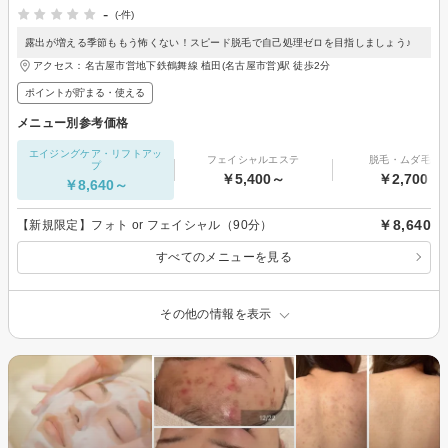
-
(-件)
露出が増える季節ももう怖くない！スピード脱毛で自己処理ゼロを目指しましょう♪
アクセス：名古屋市営地下鉄鶴舞線 植田(名古屋市営)駅 徒歩2分
ポイントが貯まる・使える
メニュー別参考価格
エイジングケア・リフトアッ
フェイシャルエステ
脱毛・ムダ毛処
プ
￥5,400～
￥2,700～
￥8,640～
￥8,640
【新規限定】フォト or フェイシャル（90分）
すべてのメニューを見る
その他の情報を表示