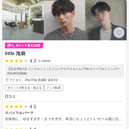
little 池袋
4.3
(1,386件)
【当日予約◎】メンズカット＋エイジングケアスキャルプTR+ナノバブルシャンプー
付¥4900[池袋]
アクセス：JR山手線 池袋駅 徒歩3分
ポイントが貯まる・使える
メンズ歓迎
口コミ
4.5
スパイラルパーマ
全体的に、ゆるすぎず・きつすぎず、本当にちょうどいいカール感に仕上げていただきました。 程よいボリューム感が出て、S字のしっかりとしたカールがとてもきれいで、大満足です。 スタイリングもしやすくなり、毎日のセットが楽しくなりました。