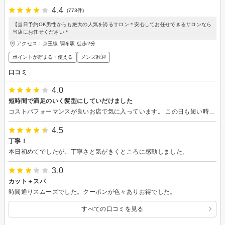
4.4
(773件)
【当日予約OK男性からも絶大の人気を誇るサロン＊安心してお任せできるサロンなら
当店にお任せください＊
アクセス：京王線 調布駅 徒歩2分
ポイントが貯まる・使える
メンズ歓迎
口コミ
4.0
短時間で満足のいく髪型にしていだけました
コストパフォーマンスが良いお店で気に入っています。 この日も短い時間でしたがしっかりとヒアリングしていただき、丁寧にカットしていただきました。 おかげで、満足のいく髪型になりました。 店内のインテリアなども雰囲気が良くて好きです。 また訪問したいと思います。
4.5
丁寧！
本日初めてでしたが、丁寧さと気がきくところに感動しました。
3.0
カット＋スパ
時間通りスムーズでした。クーポンが色々ありお得でした。
すべての口コミを見る