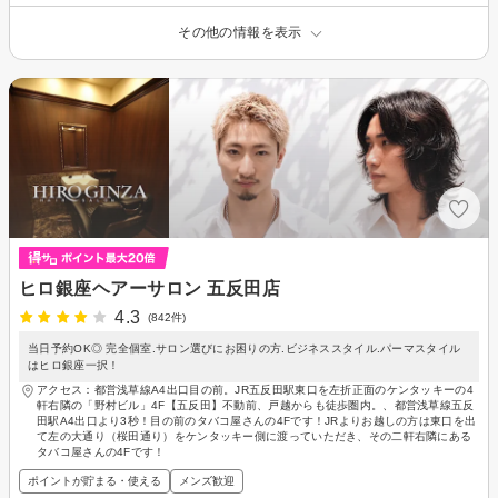
その他の情報を表示
ヒロ銀座ヘアーサロン 五反田店
4.3
(842件)
当日予約OK◎ 完全個室.サロン選びにお困りの方.ビジネススタイル.パーマスタイル
はヒロ銀座一択！
アクセス：都営浅草線A4出口目の前。JR五反田駅東口を左折正面のケンタッキーの4
軒右隣の「野村ビル」4F【五反田】不動前、戸越からも徒歩圏内。、都営浅草線五反
田駅A4出口より3秒！目の前のタバコ屋さんの4Fです！JRよりお越しの方は東口を出
て左の大通り（桜田通り）をケンタッキー側に渡っていただき、その二軒右隣にある
タバコ屋さんの4Fです！
ポイントが貯まる・使える
メンズ歓迎