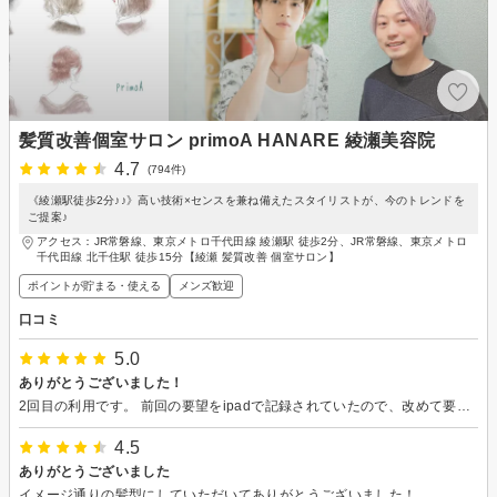
髪質改善個室サロン primoA HANARE 綾瀬美容院
4.7
(794件)
《綾瀬駅徒歩2分♪♪》高い技術×センスを兼ね備えたスタイリストが、今のトレンドを
ご提案♪
アクセス：JR常磐線、東京メトロ千代田線 綾瀬駅 徒歩2分、JR常磐線、東京メトロ
千代田線 北千住駅 徒歩15分【綾瀬 髪質改善 個室サロン】
ポイントが貯まる・使える
メンズ歓迎
口コミ
5.0
ありがとうございました！
2回目の利用です。 前回の要望をipadで記録されていたので、改めて要望を伝える必要がなく、大変スムーズに対応いただけました。 また利用させていただきます。
4.5
ありがとうございました
イメージ通りの髪型にしていただいてありがとうございました！