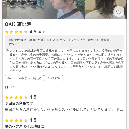
OAK 恵比寿
4.5
(691件)
《当日予約OK・楽天Pが貯まるお店♪》カット+シャンプー+眉カット+炭酸泉
【¥5500】
アクセス：JR恵比寿駅西口改札を背にして左手に出てまっすぐ進み、交番前の信号を
渡ると、左側に金の餃子酒場、右側にソフトバンクがあります。その間の道をまっす
ぐ進むと恵比寿西一丁目という五差路に出ます。、1つ目の信号を渡り、猫の看板が目
印の目光針院がある方にもう1つ信号を渡り、目光針院を正面に見て左側の坂道を代官
山方面に進み、４つ目のビル2Fになります。ご不明点がございましたら気軽にお電話
ください。
ポイントが貯まる・使える
メンズ歓迎
口コミ
4.5
３回目の利用です
毎回こちらの意向を話ながら適切なスタイルにしてただいています。 男性の利用も問題ないです。 店内も明るく清潔、スタッフの方々も皆さん明るくいい雰囲気です。
4.5
夏のヘアスタイル地肌に