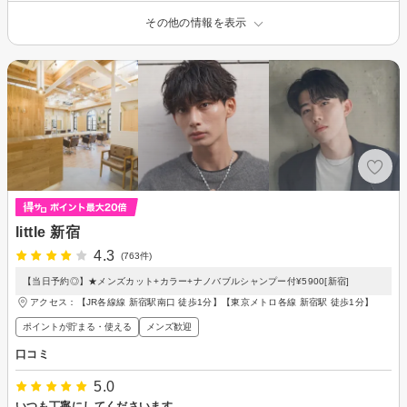
その他の情報を表示
little 新宿
4.3
(763件)
【当日予約◎】★メンズカット+カラー+ナノバブルシャンプー付¥5900[新宿]
アクセス：【JR各線線 新宿駅南口 徒歩1分】【東京メトロ各線 新宿駅 徒歩1分】
ポイントが貯まる・使える
メンズ歓迎
口コミ
5.0
いつも丁寧にしてくださいます