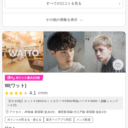
すべての口コミを見る
その他の情報を表示
W(ワット)
4.1
(705件)
【22:30迄】カット￥2800/カットカラー￥5800/時短パーマ￥9000！炭酸シャンプ
ー０円♪
アクセス：JR各線 新宿駅 徒歩4分、都営新宿線/大江戸線 新宿駅 徒歩2分
ポイントが貯まる・使える
楽天ペイアプリ対応
メンズ歓迎