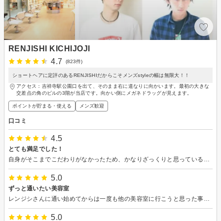
RENJISHI KICHIJOJI
4.7
(823件)
ショートヘアに定評のあるRENJISHIだからこそメンズstyleの幅は無限大！！
アクセス：吉祥寺駅公園口を出て、そのまま右に道なりに向かいます。最初の大きな
交差点の角のビルの3階が当店です。向かい側にメガネドラッグが見えます。
ポイントが貯まる・使える
メンズ歓迎
口コミ
4.5
とても満足でした！
自身がそこまでこだわりがなかったため、かなりざっくりと思っていることをお伝えしたところ、色々提案してくださりました。 完成度も高く、あまりこだわりのない自分でもしっくり来る髪型にしていただけました。 またお願いしようと思いました！
5.0
ずっと通いたい美容室
レンジシさんに通い始めてからは一度も他の美容室に行こうと思った事が無いくらい、技術も接客も素晴らしいです。カットもパーマも毎回思い通りになり長持ちするので本当に信頼しています！ 接客も距離感が心地よく、お店の雰囲気も良いので普段美容室が苦手な方にも自信を持ってお勧めできるサロンです。
5.0