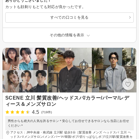
ありがとうございました！
カットも顔剃りもとても対応が良かったです。
すべての口コミを見る
その他の情報を表示
SCENE 立川 髪質改善/ヘッドスパ/カラー/パーマ/レデ
ィース＆メンズサロン
4.5
(719件)
男性からも絶大の人気を誇るサロン＊安心してお任せできるサロンなら当店にお任せ
ください＊
アクセス：JR中央線・南武線 立川駅 徒歩3分［髪質改善 メンズ ヘッドスパ 立川 ヘ
ッドスパ/メンズサロン/メンズパーマ/韓国/ボブ/切りっぱなしボブ/立川駅/髪質改善カ