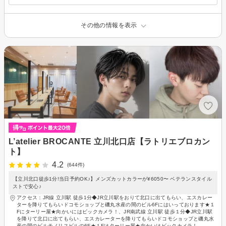
その他の情報を表示
L’atelier BROCANTE 立川北口店【ラトリエブロカン
ト】
4.2
(644件)
【立川北口徒歩1分!当日予約OK♪】メンズカットカラーが¥6050〜 ベテランスタイル
ストで安心♪
アクセス：JR線 立川駅 徒歩1分◆JR立川駅をおりて北口に出てもらい、エスカレー
ターを降りてもらいドコモショップと磯丸水産の間のビル6Fにはいっております★１
Fにターリー屋★向かいにはビックカメラ！、JR南武線 立川駅 徒歩１分◆JR立川駅
を降りて北口に出てもらい、エスカレーターを降りてもらいドコモショップと磯丸水
産の間のビルモノリスビルの6F★１Fはターリー屋★向かいはビックカメラ！