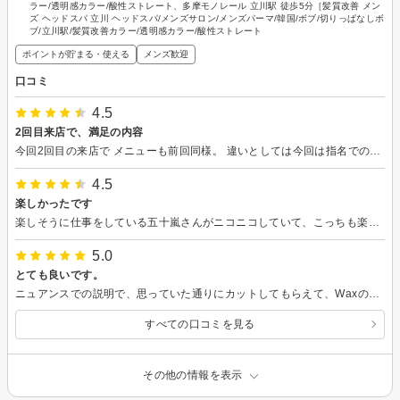
ラー/透明感カラー/酸性ストレート、多摩モノレール 立川駅 徒歩5分［髪質改善 メン
ズ ヘッドスパ 立川 ヘッドスパ/メンズサロン/メンズパーマ/韓国/ボブ/切りっぱなしボ
ブ/立川駅/髪質改善カラー/透明感カラー/酸性ストレート
ポイントが貯まる・使える
メンズ歓迎
口コミ
4.5
2回目来店で、満足の内容
今回2回目の来店で メニューも前回同様。 違いとしては今回は指名での予約！ 結論から言うと「満足」でした！ こちらのふわっとした要望から 随所のヒアリングを経て 出される提案も納得でき、 仕上がりも満足でした！ またお願いしたいと思う スタイリストさんです！
4.5
楽しかったです
楽しそうに仕事をしている五十嵐さんがニコニコしていて、こっちも楽しくなりました 丁寧にカットいただきありがとうございました
5.0
とても良いです。
ニュアンスでの説明で、思っていた通りにカットしてもらえて、Waxの付け方やセットの仕方など細かく教えて頂きました。又、来たいです。
すべての口コミを見る
その他の情報を表示