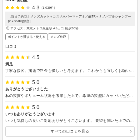
4.3
(1,039件)
【当日予約◎】メンズカット＋コスメ水パーマ＋アミノ酸TR＋ナノバブルシャンプー
付￥9500[銀座]
アクセス：東京メトロ銀座駅 A8出口 徒歩20秒
ポイントが貯まる・使える
メンズ歓迎
口コミ
4.5
満足
丁寧な接客、施術で料金も優しいと考えます。 これからも宜しくお願いします。
5.0
ありがとうございました
私の髪質やボリューム状況を考慮した上で、希望の髪型にカットいただきました。確認しながらとても丁寧で的確なカットで大変満足しております。 ありがとうございました！
5.0
いつもありがとうございます
いつも気持ちの良いご対応ありがとうございます。 要望を聞いた上での丁寧な施術をしていただき、大満足です。 また伺います。
すべての口コミを見る