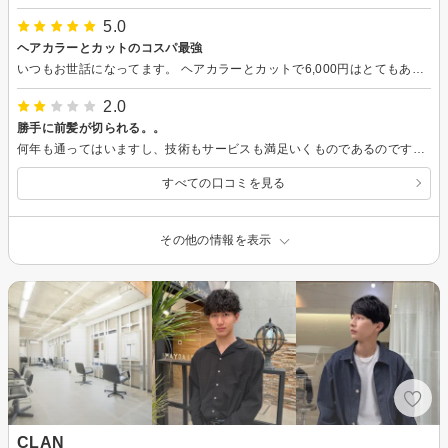
5.0
ヘアカラーとカットのコスパ最強
いつもお世話になってます。 ヘアカラーとカットで6,000円はとてもありがたい価格設定です。雰囲気も接客も気持ち良くて常連になってます。
2.0
勝手に前髪が切られる。。
何年も通ってはいますし、技術もサービスも満足いくものであるのですが、お願いした髪型に全くしてくれないのが気になってます。。 前髪切らないで後ろだけ軽くしてと言っても男性スタッフの方々は必ず前髪短くして非常に困ります。 女性スタッフの方はこちらの要望以外はしないのでありがたいのですが。 お願いしたところ以外は絶対切らないように意識改めてくださると嬉しいです。 髪が切られてしまい、デザインの手直ししてもどうしようもならない状況で非常に残念です。 正直返金して欲しいショックくらいでした。
すべての口コミを見る
その他の情報を表示
CLAN