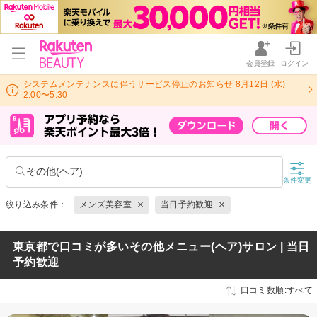
会員登録
ログイン
システムメンテナンスに伴うサービス停止のお知らせ 8月12日 (水)
2:00〜5:30
その他(ヘア)
条件変更
絞り込み条件：
メンズ美容室
当日予約歓迎
東京都で口コミが多いその他メニュー(ヘア)サロン | 当日
予約歓迎
口コミ数順:すべて