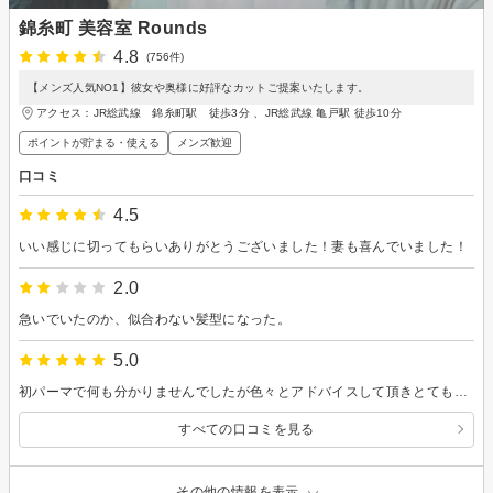
錦糸町 美容室 Rounds
4.8
(756件)
【メンズ人気NO1】彼女や奥様に好評なカットご提案いたします。
アクセス：JR総武線 錦糸町駅 徒歩3分 、JR総武線 亀戸駅 徒歩10分
ポイントが貯まる・使える
メンズ歓迎
口コミ
4.5
いい感じに切ってもらいありがとうございました！妻も喜んでいました！
2.0
急いでいたのか、似合わない髪型になった。
5.0
初パーマで何も分かりませんでしたが色々とアドバイスして頂きとても満足出来ました！ パーマ落ちてきたらまたお願いしたいと思います😊
すべての口コミを見る
その他の情報を表示