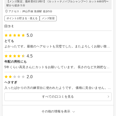
【メンズ限定、最終受付21時!!】《カット＋ナノバブルシャンプー》カット4480円〜
駅から徒歩５分
アクセス：JR山手線 池袋駅 徒歩5分
ポイントが貯まる・使える
メンズ歓迎
口コミ
5.0
とても
よかったです。最後のヘアセットも完璧でした。またよろしくお願い致します。
4.5
年配の男性にも
5年くらい高見さんにカットをお願いしています。 長さのなど大雑把な希望でも上手くまとめてくれるので、安心して任せています。
2.0
ヘタすぎ
入ったばかりの方の練習台に使われたようです。 価格に見合いません。 おすすめできません。
すべての口コミを見る
その他の情報を表示