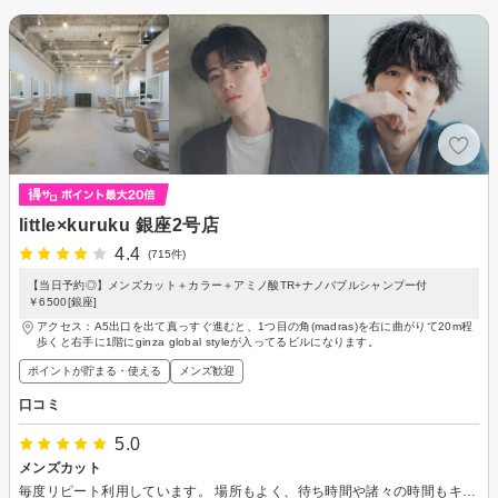
little×kuruku 銀座2号店
4.4
(715件)
【当日予約◎】メンズカット＋カラー＋アミノ酸TR+ナノバブルシャンプー付
￥6500[銀座]
アクセス：A5出口を出て真っすぐ進むと、1つ目の角(madras)を右に曲がりて20m程
歩くと右手に1階にginza global styleが入ってるビルになります。
ポイントが貯まる・使える
メンズ歓迎
口コミ
5.0
メンズカット
毎度リピート利用しています。 場所もよく、待ち時間や諸々の時間もキッチリしているため助かります。 また利用します。