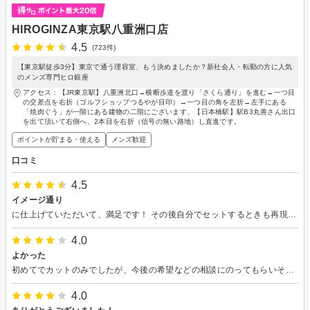
HIROGINZA東京駅八重洲口店
4.5
(723件)
【東京駅徒歩3分】東京で通う理容室、もう決めましたか？新社会人・転勤の方に人気
のメンズ専門ヒロ銀座
アクセス：【JR東京駅】八重洲北口→横断歩道を渡り「さくら通り」を進む→一つ目
の交差点を右折（ゴルフショップつるやが目印）→一つ目の角を左折→左手にある
「焼肉ぐう」が一階にある建物の二階にございます、【日本橋駅】駅B3丸善さん出口
を出て頂いて右側へ、2本目を右折（信号の無い路地）し直進です。
ポイントが貯まる・使える
メンズ歓迎
口コミ
4.5
イメージ通り
に仕上げていただいて、満足です！ その後自分でセットするときも再現性があり楽になりました
4.0
よかった
初めてでカットのみでしたが、今後の希望などの相談にのってもらいそれに沿うカットをしてもらいました。感じのいいかたでよかったです。
4.0