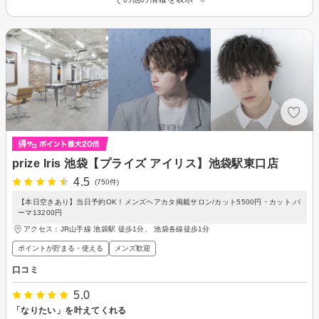
prize Iris 池袋【プライズ アイリス】池袋駅東口店
4.5
(750件)
【本日空きあり】当日予約OK！メンズヘアカタ掲載サロン/カット5500円・カット.パ
ーマ13200円
アクセス：JR山手線 池袋駅 徒歩1分、 池袋各線徒歩1分
ポイントが貯まる・使える
メンズ歓迎
口コミ
5.0
「なりたい」を叶えてくれる