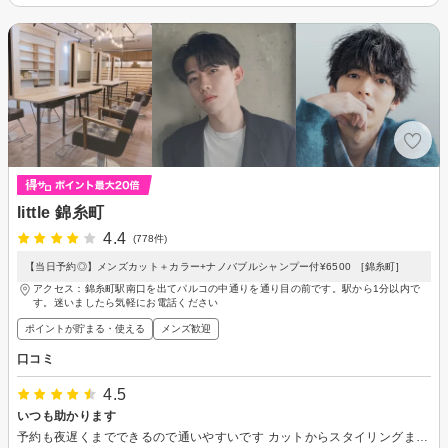
little 錦糸町
4.4
(778件)
【当日予約◎】メンズカット＋カラー+ナノバブルシャンプー付¥6500 [錦糸町]
アクセス：錦糸町駅南口を出てパルコの中通りを通り目の前です。駅から1分以内で
す。迷いましたら気軽にお電話ください
ポイントが貯まる・使える
メンズ歓迎
口コミ
4.5
いつも助かります
予約も夜遅くまでできるので通いやすいです カットからスタイリングまで丁寧にやっていただけます