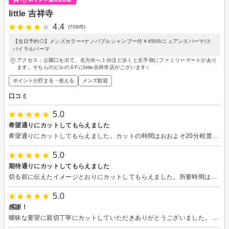
little 吉祥寺
4.4
(709件)
【当日予約◎】メンズカラー+ナノバブルシャンプー付￥4500/ニュアンスパーマ/ス
パイラルパーマ
アクセス：公園口を出て、右方向へ１分ほど歩くと左手側にファミリーマートがあり
ます。そちらのビルの６Fにlittle吉祥寺店がございます♪
ポイントが貯まる・使える
メンズ歓迎
口コミ
5.0
希望通りにカットしてもらえました
希望通りにカットしてもらえました。カットの時間はおおよそ20分程度でした。
5.0
期待通りにカットしてもらえました
切る前に伝えたイメージとおりにカットしてもらえました。所要時間は20分程度でした。
5.0
感謝！
曖昧な要望に親切丁寧にカットしていただきありがとうございました。 朝のスタイリングが楽でとても気に入っています。 またよろしくお願いします。