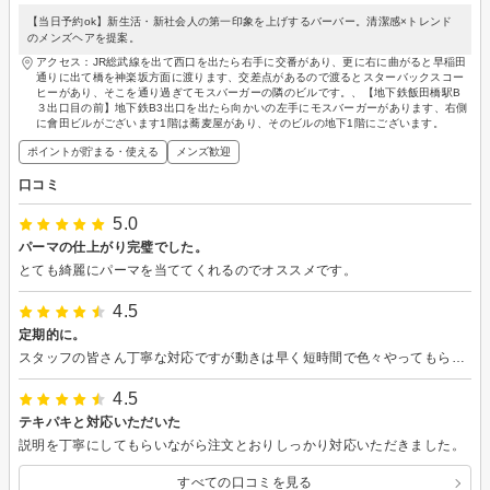
【当日予約ok】新生活・新社会人の第一印象を上げするバーバー。清潔感×トレンド
のメンズヘアを提案。
アクセス：JR総武線を出て西口を出たら右手に交番があり、更に右に曲がると早稲田
通りに出て橋を神楽坂方面に渡ります、交差点があるので渡るとスターバックスコー
ヒーがあり、そこを通り過ぎてモスバーガーの隣のビルです。、【地下鉄飯田橋駅B
３出口目の前】地下鉄B3出口を出たら向かいの左手にモスバーガーがあります、右側
に會田ビルがございます1階は蕎麦屋があり、そのビルの地下1階にございます。
ポイントが貯まる・使える
メンズ歓迎
口コミ
5.0
パーマの仕上がり完璧でした。
とても綺麗にパーマを当ててくれるのでオススメです。
4.5
定期的に。
スタッフの皆さん丁寧な対応ですが動きは早く短時間で色々やってもらえるのでありがたいです！
4.5
テキパキと対応いただいた
説明を丁寧にしてもらいながら注文とおりしっかり対応いただきました。
すべての口コミを見る