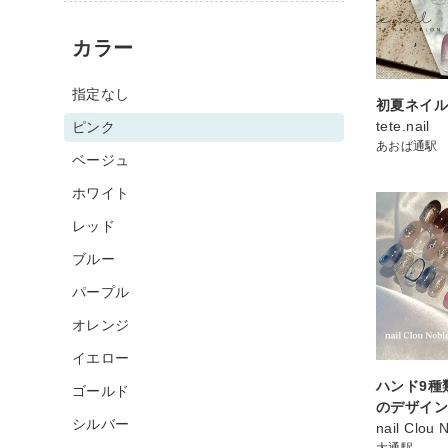
カラー
指定なし
初夏ネイ
tete.nail
ピンク
あおば通駅
ベージュ
ホワイト
レッド
ブルー
パープル
オレンジ
イエロー
ハンド9種
ゴールド
のデザインコ
シルバー
nail Clou 
大通駅