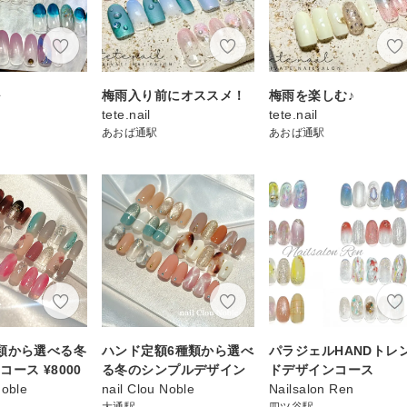
ル
梅雨入り前にオススメ！
梅雨を楽しむ♪
tete.nail
tete.nail
あおば通駅
あおば通駅
類から選べる冬
ハンド定額6種類から選べ
パラジェルHANDトレ
ース ¥8000
る冬のシンプルデザイン
ドデザインコース
Noble
nail Clou Noble
Nailsalon Ren
大通駅
四ツ谷駅