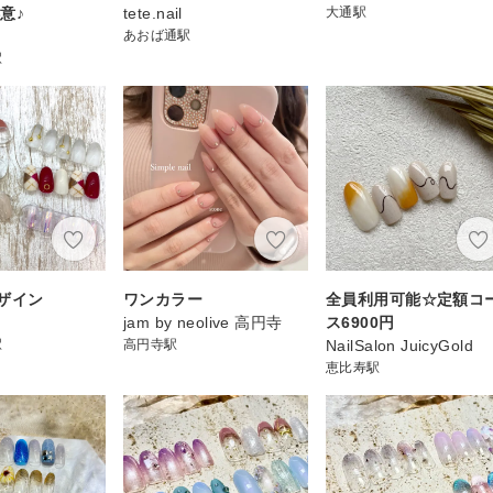
意♪
tete.nail
大通駅
あおば通駅
駅
ザイン
ワンカラー
全員利用可能☆定額コ
jam by neolive 高円寺
ス6900円
駅
高円寺駅
NailSalon JuicyGold
恵比寿駅