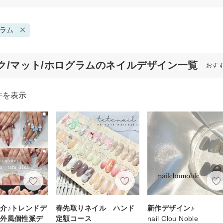
ラム
ク/マット/ホログラムのネイルデザイン一覧
おす
件を表示
介♪トレンドデ
春先取りネイル ハンド
新作デザイン♪
海外風個性派デ
定額コース
nail Clou Noble