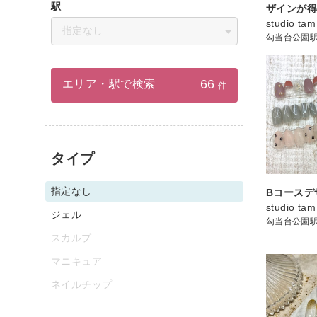
駅
ザインが得
studio tam
指定なし
勾当台公園
66
エリア・駅で検索
件
タイプ
指定なし
Bコースデ
studio tam
ジェル
勾当台公園
スカルプ
マニキュア
ネイルチップ