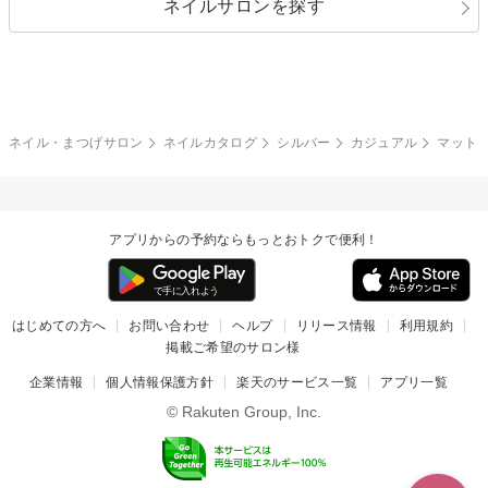
ネイルサロンを探す
ブラック
ブラウン
ボーダー
アニマル
エアブラシ
3D
ブライダル
夏
秋
グレー
クリア
フラワー
プッチ
ネイルシール
その他(アート・パーツ)
冬
カラフル
ワンカラー
ピーコック
ネイル・まつげサロン
ネイルカタログ
シルバー
カジュアル
マット
タイダイ
ツイード
マット
手書き
アプリからの予約ならもっとおトクで便利！
チェック
その他(デザイン)
はじめての方へ
お問い合わせ
ヘルプ
リリース情報
利用規約
掲載ご希望のサロン様
企業情報
個人情報保護方針
楽天のサービス一覧
アプリ一覧
© Rakuten Group, Inc.