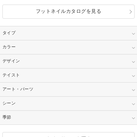
フットネイルカタログを見る
タイプ
指定なし
カラー
ジェル
スカルプ
マニキュア
指定なし
デザイン
ピンク
ネイルチップ
ベージュ
ホワイト
指定なし
テイスト
フレンチ
レッド
ブルー
その他フレンチ
マーブル
指定なし
アート・パーツ
ゴージャス
パープル
オレンジ
カラーグラデーション
ラメグラデーション
シンプル
ガーリー
指定なし
シーン
ストーン
イエロー
ゴールド
ハート
リボン
カジュアル
押し花
ホログラム
指定なし
季節
和装
シルバー
グリーン
レース
ドット
パール
メタルパーツ
オフィス
パーティ
指定なし
春