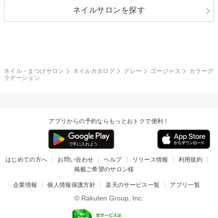
ネイルサロンを探す
ブラック
ブラウン
ボーダー
アニマル
エアブラシ
3D
ブライダル
夏
秋
グレー
クリア
フラワー
プッチ
ネイルシール
その他(アート・パーツ)
冬
カラフル
ワンカラー
ピーコック
ネイル・まつげサロン
ネイルカタログ
グレー
ゴージャス
カラーグ
タイダイ
ツイード
ラデーション
マット
手書き
チェック
その他(デザイン)
アプリからの予約ならもっとおトクで便利！
はじめての方へ
お問い合わせ
ヘルプ
リリース情報
利用規約
掲載ご希望のサロン様
企業情報
個人情報保護方針
楽天のサービス一覧
アプリ一覧
© Rakuten Group, Inc.