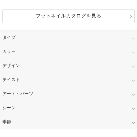
フットネイルカタログを見る
タイプ
指定なし
カラー
ジェル
スカルプ
マニキュア
指定なし
デザイン
ピンク
ネイルチップ
ベージュ
ホワイト
指定なし
テイスト
フレンチ
レッド
ブルー
その他フレンチ
マーブル
指定なし
アート・パーツ
ゴージャス
パープル
オレンジ
カラーグラデーション
ラメグラデーション
シンプル
ガーリー
指定なし
シーン
ストーン
イエロー
ゴールド
ハート
リボン
カジュアル
押し花
ホログラム
指定なし
季節
和装
シルバー
グリーン
レース
ドット
パール
メタルパーツ
オフィス
パーティ
指定なし
春