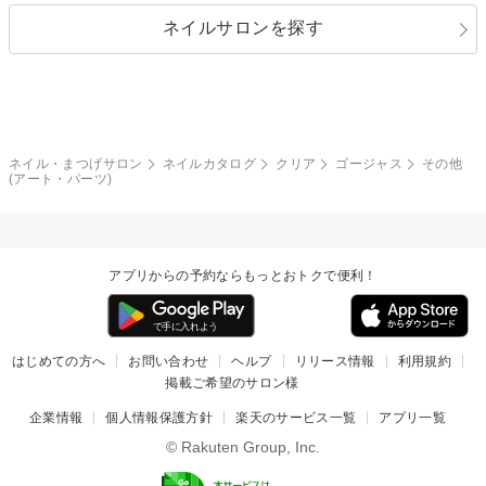
ネイルサロンを探す
ブラック
ブラウン
ボーダー
アニマル
エアブラシ
3D
ブライダル
夏
秋
グレー
クリア
フラワー
プッチ
ネイルシール
その他(アート・パーツ)
冬
カラフル
ワンカラー
ピーコック
ネイル・まつげサロン
ネイルカタログ
クリア
ゴージャス
その他
タイダイ
ツイード
(アート・パーツ)
マット
手書き
チェック
その他(デザイン)
アプリからの予約ならもっとおトクで便利！
はじめての方へ
お問い合わせ
ヘルプ
リリース情報
利用規約
掲載ご希望のサロン様
企業情報
個人情報保護方針
楽天のサービス一覧
アプリ一覧
© Rakuten Group, Inc.