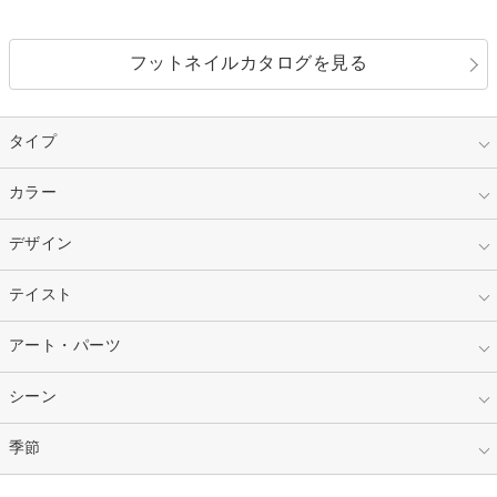
フットネイルカタログを見る
タイプ
指定なし
カラー
ジェル
スカルプ
マニキュア
指定なし
デザイン
ピンク
ネイルチップ
ベージュ
ホワイト
指定なし
テイスト
フレンチ
レッド
ブルー
その他フレンチ
マーブル
指定なし
アート・パーツ
ゴージャス
パープル
オレンジ
カラーグラデーション
ラメグラデーション
シンプル
ガーリー
指定なし
シーン
ストーン
イエロー
ゴールド
ハート
リボン
カジュアル
押し花
ホログラム
指定なし
季節
和装
シルバー
グリーン
レース
ドット
パール
メタルパーツ
オフィス
パーティ
指定なし
春