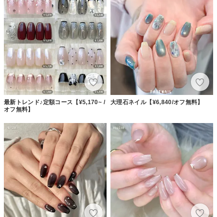
最新トレンド♪定額コース【¥5,170~ /
大理石ネイル【¥6,840/オフ無料】
オフ無料】