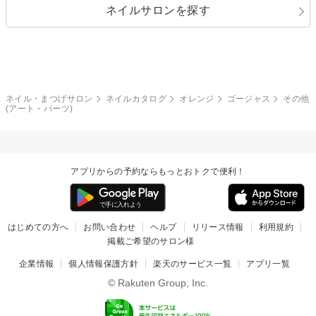
ネイルサロンを探す
ブラック
ブラウン
ボーダー
アニマル
エアブラシ
3D
ブライダル
夏
秋
グレー
クリア
フラワー
プッチ
ネイルシール
その他(アート・パーツ)
冬
カラフル
ワンカラー
ピーコック
ネイル・まつげサロン
ネイルカタログ
オレンジ
ゴージャス
その他
タイダイ
ツイード
(アート・パーツ)
マット
手書き
チェック
その他(デザイン)
アプリからの予約ならもっとおトクで便利！
はじめての方へ
お問い合わせ
ヘルプ
リリース情報
利用規約
掲載ご希望のサロン様
企業情報
個人情報保護方針
楽天のサービス一覧
アプリ一覧
© Rakuten Group, Inc.