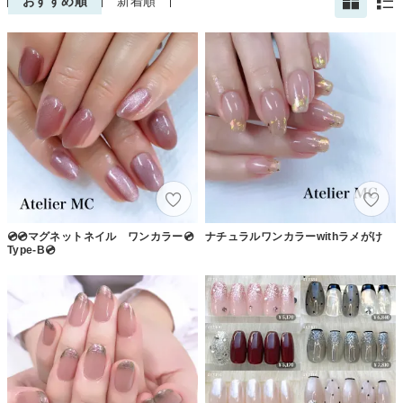
おすすめ順
新着順
💿💿マグネットネイル ワンカラー💿
ナチュラルワンカラーwithラメがけ
Type-B💿