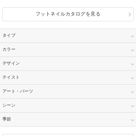
フットネイルカタログを見る
タイプ
指定なし
カラー
ジェル
スカルプ
マニキュア
指定なし
デザイン
ピンク
ネイルチップ
ベージュ
ホワイト
指定なし
テイスト
フレンチ
レッド
ブルー
その他フレンチ
マーブル
指定なし
アート・パーツ
ゴージャス
パープル
オレンジ
カラーグラデーション
ラメグラデーション
シンプル
ガーリー
指定なし
シーン
ストーン
イエロー
ゴールド
ハート
リボン
カジュアル
押し花
ホログラム
指定なし
季節
和装
シルバー
グリーン
レース
ドット
パール
メタルパーツ
オフィス
パーティ
指定なし
春