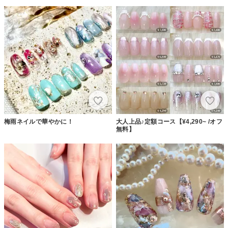
梅雨ネイルで華やかに！
大人上品♪定額コース【¥4,290~ /オフ
無料】