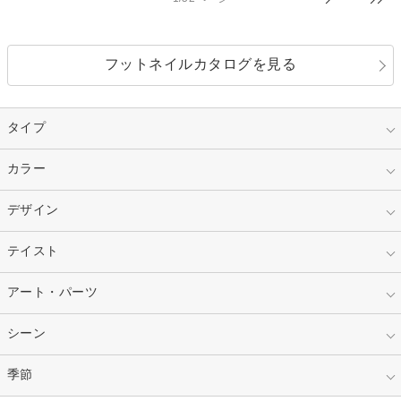
フットネイルカタログを見る
タイプ
指定なし
カラー
ジェル
スカルプ
マニキュア
指定なし
デザイン
ピンク
ネイルチップ
ベージュ
ホワイト
指定なし
テイスト
フレンチ
レッド
ブルー
その他フレンチ
マーブル
指定なし
アート・パーツ
ゴージャス
パープル
オレンジ
カラーグラデーション
ラメグラデーション
シンプル
ガーリー
指定なし
シーン
ストーン
イエロー
ゴールド
ハート
リボン
カジュアル
押し花
ホログラム
指定なし
季節
和装
シルバー
グリーン