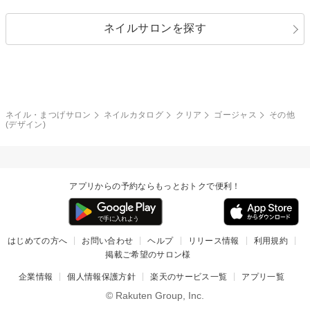
レース
ドット
パール
メタルパーツ
オフィス
パーティ
指定なし
春
ネイルサロンを探す
ブラック
ブラウン
ボーダー
アニマル
エアブラシ
3D
ブライダル
夏
秋
グレー
クリア
フラワー
プッチ
ネイルシール
その他(アート・パーツ)
冬
カラフル
ワンカラー
ピーコック
ネイル・まつげサロン
ネイルカタログ
クリア
ゴージャス
その他
タイダイ
ツイード
(デザイン)
マット
手書き
チェック
その他(デザイン)
アプリからの予約ならもっとおトクで便利！
はじめての方へ
お問い合わせ
ヘルプ
リリース情報
利用規約
掲載ご希望のサロン様
企業情報
個人情報保護方針
楽天のサービス一覧
アプリ一覧
© Rakuten Group, Inc.