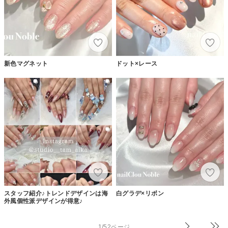
新色マグネット
ドット×レース
スタッフ紹介♪トレンドデザインは海
白グラデ×リボン
外風個性派デザインが得意♪
1/52ページ