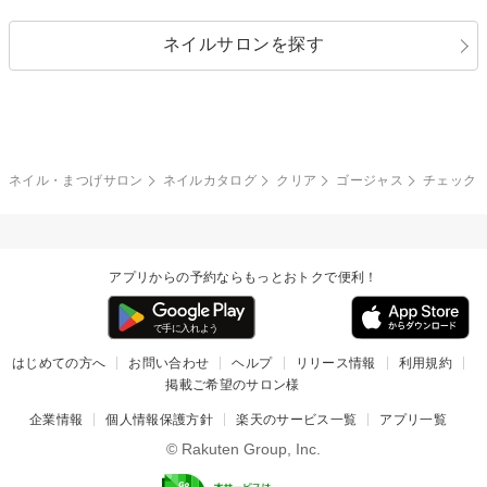
レース
ドット
パール
メタルパーツ
オフィス
パーティ
指定なし
春
ネイルサロンを探す
ブラック
ブラウン
ボーダー
アニマル
エアブラシ
3D
ブライダル
夏
秋
グレー
クリア
フラワー
プッチ
ネイルシール
その他(アート・パーツ)
冬
カラフル
ワンカラー
ピーコック
ネイル・まつげサロン
ネイルカタログ
クリア
ゴージャス
チェック
タイダイ
ツイード
マット
手書き
アプリからの予約ならもっとおトクで便利！
チェック
その他(デザイン)
はじめての方へ
お問い合わせ
ヘルプ
リリース情報
利用規約
掲載ご希望のサロン様
企業情報
個人情報保護方針
楽天のサービス一覧
アプリ一覧
© Rakuten Group, Inc.