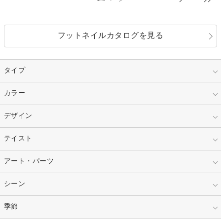
フットネイルカタログを見る
タイプ
指定なし
カラー
ジェル
スカルプ
マニキュア
指定なし
デザイン
ピンク
ネイルチップ
ベージュ
ホワイト
指定なし
テイスト
フレンチ
レッド
ブルー
その他フレンチ
マーブル
指定なし
アート・パーツ
ゴージャス
パープル
オレンジ
カラーグラデーション
ラメグラデーション
シンプル
ガーリー
指定なし
シーン
ストーン
イエロー
ゴールド
ハート
リボン
カジュアル
押し花
ホログラム
指定なし
季節
和装
シルバー
グリーン