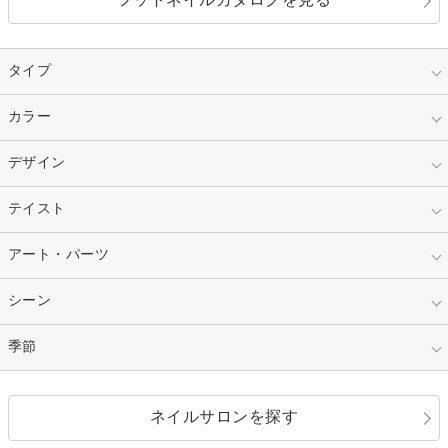
タイプ
指定なし
カラー
ジェル
スカルプ
マニキュア
指定なし
デザイン
ピンク
ネイルチップ
ベージュ
ホワイト
指定なし
テイスト
フレンチ
レッド
ブルー
その他フレンチ
マーブル
指定なし
アート・パーツ
ゴージャス
パープル
オレンジ
カラーグラデーション
ラメグラデーション
シンプル
ガーリー
指定なし
シーン
ストーン
イエロー
ゴールド
ハート
リボン
カジュアル
押し花
ホログラム
指定なし
季節
和装
シルバー
グリーン
レース
ドット
パール
メタルパーツ
オフィス
パーティ
指定なし
春
ネイルサロンを探す
ブラック
ブラウン
ボーダー
アニマル
エアブラシ
3D
ブライダル
夏
秋