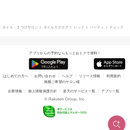
グレー
クリア
フラワー
プッチ
ネイルシール
その他(アート・パーツ)
冬
カラフル
ワンカラー
ピーコック
ネイル・まつげサロン
ネイルカタログ
レッド
パーティ
チェック
タイダイ
ツイード
マット
手書き
アプリからの予約ならもっとおトクで便利！
チェック
その他(デザイン)
はじめての方へ
お問い合わせ
ヘルプ
リリース情報
利用規約
掲載ご希望のサロン様
企業情報
個人情報保護方針
楽天のサービス一覧
アプリ一覧
© Rakuten Group, Inc.