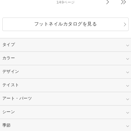
1/49ページ
フットネイルカタログを見る
タイプ
指定なし
カラー
ジェル
スカルプ
マニキュア
指定なし
デザイン
ピンク
ネイルチップ
ベージュ
ホワイト
指定なし
テイスト
フレンチ
レッド
ブルー
その他フレンチ
マーブル
指定なし
アート・パーツ
ゴージャス
パープル
オレンジ
カラーグラデーション
ラメグラデーション
シンプル
ガーリー
指定なし
シーン
ストーン
イエロー
ゴールド
ハート
リボン
カジュアル
押し花
ホログラム
指定なし
季節
和装