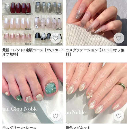
最新トレンド♪定額コース【¥5,170~ /
ラメグラデーション【¥3,300/オフ無
オフ無料】
料】
モスグリーン×レース
新色マグネット