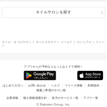
シルバー
グリーン
レース
ドット
パール
メタルパーツ
オフィス
パーティ
指定なし
春
ネイルサロンを探す
ブラック
ブラウン
ボーダー
アニマル
エアブラシ
3D
ブライダル
夏
秋
グレー
クリア
フラワー
プッチ
ネイルシール
その他(アート・パーツ)
冬
カラフル
ワンカラー
ピーコック
ネイル・まつげサロン
ネイルカタログ
ゴールド
カジュアル
ストー
タイダイ
ツイード
ン
マット
手書き
チェック
その他(デザイン)
アプリからの予約ならもっとおトクで便利！
はじめての方へ
お問い合わせ
ヘルプ
リリース情報
利用規約
掲載ご希望のサロン様
企業情報
個人情報保護方針
楽天のサービス一覧
アプリ一覧
© Rakuten Group, Inc.