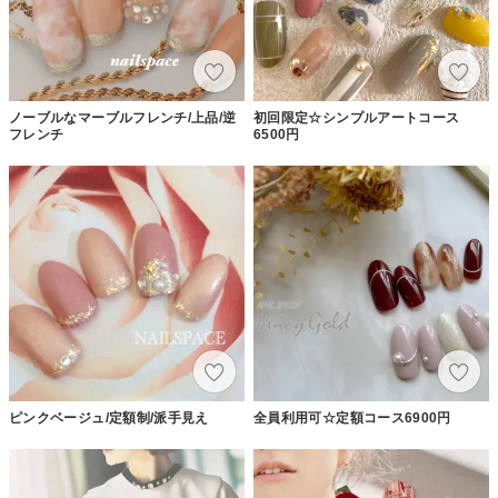
ノーブルなマーブルフレンチ/上品/逆
初回限定☆シンプルアートコース
フレンチ
6500円
ピンクベージュ/定額制/派手見え
全員利用可☆定額コース6900円