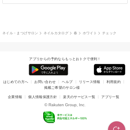
ブライダル
夏
秋
グレー
クリア
フラワー
プッチ
ネイルシール
その他(アート・パーツ)
冬
カラフル
ワンカラー
ピーコック
ネイル・まつげサロン
ネイルカタログ
春
ホワイト
チェック
タイダイ
ツイード
マット
手書き
アプリからの予約ならもっとおトクで便利！
チェック
その他(デザイン)
はじめての方へ
お問い合わせ
ヘルプ
リリース情報
利用規約
掲載ご希望のサロン様
企業情報
個人情報保護方針
楽天のサービス一覧
アプリ一覧
© Rakuten Group, Inc.