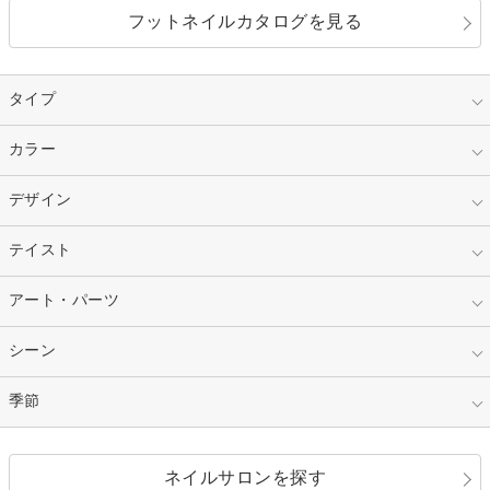
フットネイルカタログを見る
タイプ
指定なし
カラー
ジェル
スカルプ
マニキュア
指定なし
デザイン
ピンク
ネイルチップ
ベージュ
ホワイト
指定なし
テイスト
フレンチ
レッド
ブルー
その他フレンチ
マーブル
指定なし
アート・パーツ
ゴージャス
パープル
オレンジ
カラーグラデーション
ラメグラデーション
シンプル
ガーリー
指定なし
シーン
ストーン
イエロー
ゴールド
ハート
リボン
カジュアル
押し花
ホログラム
指定なし
季節
和装
シルバー
グリーン
レース
ドット
パール
メタルパーツ
オフィス
パーティ
指定なし
春
ネイルサロンを探す
ブラック
ブラウン
ボーダー
アニマル
エアブラシ
3D