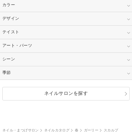
指定なし
カラー
ジェル
スカルプ
マニキュア
指定なし
デザイン
ピンク
ネイルチップ
ベージュ
ホワイト
指定なし
テイスト
フレンチ
レッド
ブルー
その他フレンチ
マーブル
指定なし
アート・パーツ
ゴージャス
パープル
オレンジ
カラーグラデーション
ラメグラデーション
シンプル
ガーリー
指定なし
シーン
ストーン
イエロー
ゴールド
ハート
リボン
カジュアル
押し花
ホログラム
指定なし
季節
和装
シルバー
グリーン
レース
ドット
パール
メタルパーツ
オフィス
パーティ
指定なし
春
ネイルサロンを探す
ブラック
ブラウン
ボーダー
アニマル
エアブラシ
3D
ブライダル
夏
秋
グレー
クリア
フラワー
プッチ
ネイルシール
その他(アート・パーツ)
冬
カラフル
ワンカラー
ピーコック
ネイル・まつげサロン
ネイルカタログ
春
ガーリー
スカルプ