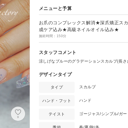
メニューと予算
お爪のコンプレックス解消★深爪矯正スカ
成ケア込み★高級ネイルオイル込み★
施術時間：150分
スタッフコメント
涼しげなブルーのグラデーションスカルプ(長さ
デザインタイプ
スカルプ
タイプ
ハンド
ハンド・フット
ゴージャス/シンプル/ガー
テイスト
9
春/夏/秋/冬
季節