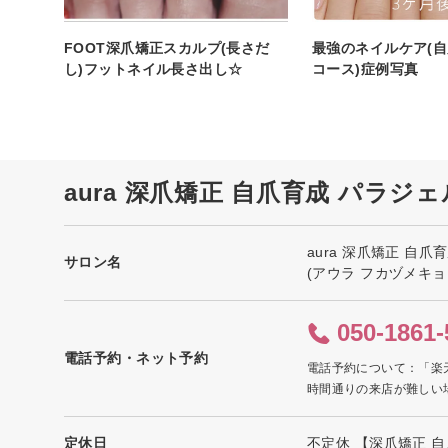
FOOT深爪矯正スカルプ(長さだ
最強のネイルケア(自
し)フットネイル長さ出し☆
コース)症例写真
aura 深爪矯正 自爪育成 パラ
aura 深爪矯正 自
サロン名
(アウラ フカヅメキ
050-1861-
電話予約・ネット予約
電話予約について：「楽
時間通りの来店が難しい
定休日
不定休 【深爪矯正 自