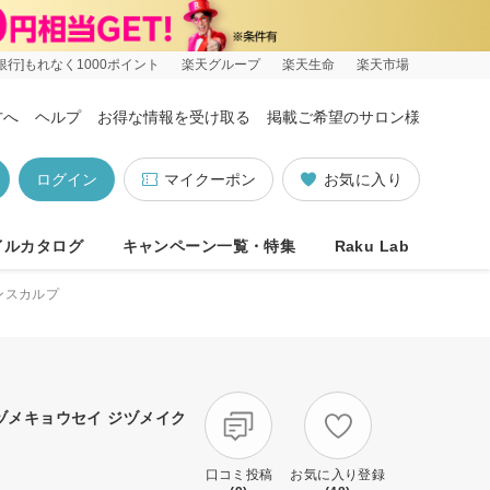
銀行]もれなく1000ポイント
楽天グループ
楽天生命
楽天市場
方へ
ヘルプ
お得な情報を受け取る
掲載ご希望のサロン様
ログイン
マイクーポン
お気に入り
イルカタログ
キャンペーン一覧・特集
Raku Lab
ンスカルプ
カヅメキョウセイ ジヅメイク
口コミ投稿
お気に入り登録