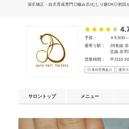
深爪矯正・自爪育成専門◎噛み爪/むしり癖OK◎初回
4.
予算：
￥9,900
最寄り駅：
JR各線 
北線 赤羽
営業時間：
平日10:3
◎ 本日空席あり
楽天ス
サロントップ
メニュー