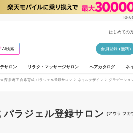
[楽天
はじめての
AI検索
会員登録 (無料)
テサロン
リラク・マッサージサロン
ヘアカタログ
ネ
ura 深爪矯正 自爪育成 パラジェル登録サロン
ネイルデザイン
グラデーショ
育成 パラジェル登録サロン
(アウラ フ