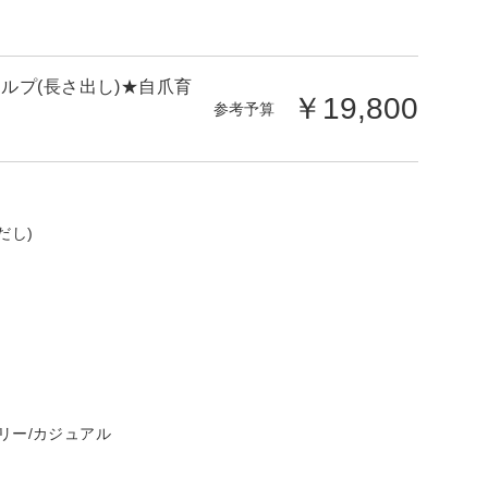
ルプ(長さ出し)★自爪育
￥19,800
参考予算
だし)
リー/カジュアル