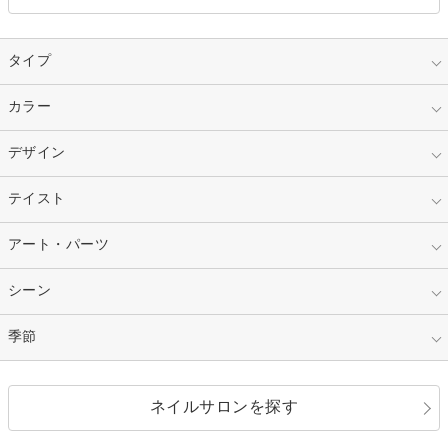
タイプ
指定なし
カラー
ジェル
スカルプ
マニキュア
指定なし
デザイン
ピンク
ネイルチップ
ベージュ
ホワイト
指定なし
テイスト
フレンチ
レッド
ブルー
その他フレンチ
マーブル
指定なし
アート・パーツ
ゴージャス
パープル
オレンジ
カラーグラデーション
ラメグラデーション
シンプル
ガーリー
指定なし
シーン
ストーン
イエロー
ゴールド
ハート
リボン
カジュアル
押し花
ホログラム
指定なし
季節
和装
シルバー
グリーン
レース
ドット
パール
メタルパーツ
オフィス
パーティ
指定なし
春
ネイルサロンを探す
ブラック
ブラウン
ボーダー
アニマル
エアブラシ
3D
ブライダル
夏
秋