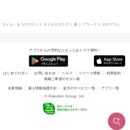
グレー
クリア
フラワー
プッチ
ネイルシール
その他(アート・パーツ)
冬
カラフル
ワンカラー
ピーコック
ネイル・まつげサロン
ネイルカタログ
夏
ブラック
ホログラム
タイダイ
ツイード
マット
手書き
アプリからの予約ならもっとおトクで便利！
チェック
その他(デザイン)
はじめての方へ
お問い合わせ
ヘルプ
リリース情報
利用規約
掲載ご希望のサロン様
企業情報
個人情報保護方針
楽天のサービス一覧
アプリ一覧
© Rakuten Group, Inc.