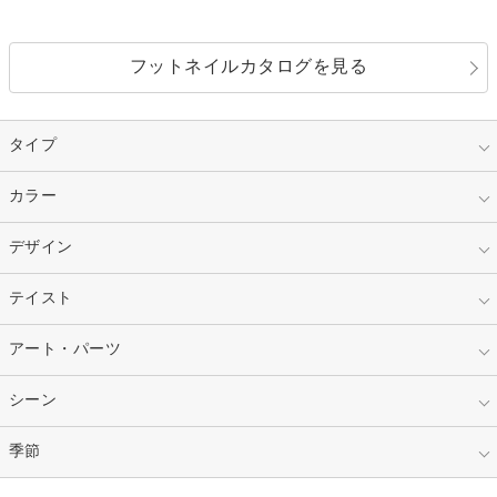
フットネイルカタログを見る
タイプ
指定なし
カラー
ジェル
スカルプ
マニキュア
指定なし
デザイン
ピンク
ネイルチップ
ベージュ
ホワイト
指定なし
テイスト
フレンチ
レッド
ブルー
その他フレンチ
マーブル
指定なし
アート・パーツ
ゴージャス
パープル
オレンジ
カラーグラデーション
ラメグラデーション
シンプル
ガーリー
指定なし
シーン
ストーン
イエロー
ゴールド
ハート
リボン
カジュアル
押し花
ホログラム
指定なし
季節
和装
シルバー
グリーン
レース
ドット
パール
メタルパーツ
オフィス
パーティ