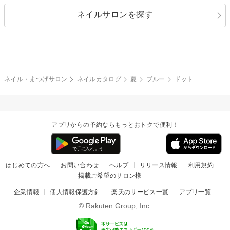
指定なし
春
ネイルサロンを探す
ブラック
ブラウン
ボーダー
アニマル
エアブラシ
3D
ブライダル
夏
秋
グレー
クリア
フラワー
プッチ
ネイルシール
その他(アート・パーツ)
冬
カラフル
ワンカラー
ピーコック
ネイル・まつげサロン
ネイルカタログ
夏
ブルー
ドット
タイダイ
ツイード
マット
手書き
アプリからの予約ならもっとおトクで便利！
チェック
その他(デザイン)
はじめての方へ
お問い合わせ
ヘルプ
リリース情報
利用規約
掲載ご希望のサロン様
企業情報
個人情報保護方針
楽天のサービス一覧
アプリ一覧
© Rakuten Group, Inc.