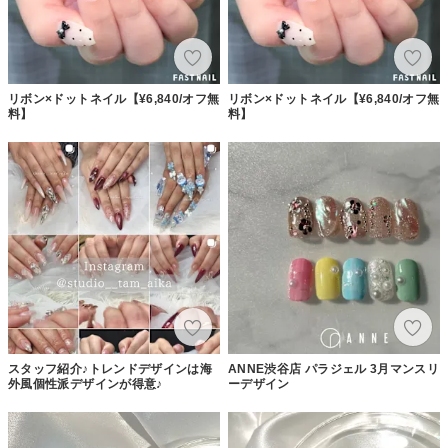
リボン×ドットネイル【¥6,840/オフ無
リボン×ドットネイル【¥6,840/オフ無
料】
料】
スタッフ紹介♪トレンドデザインは海
ANNE渋谷店 パラジェル 3月マンスリ
外風個性派デザインが得意♪
ーデザイン