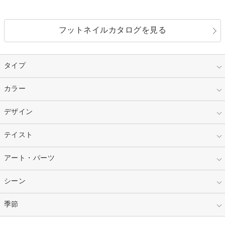
フットネイルカタログを見る
タイプ
指定なし
カラー
ジェル
スカルプ
マニキュア
指定なし
デザイン
ピンク
ネイルチップ
ベージュ
ホワイト
指定なし
テイスト
フレンチ
レッド
ブルー
その他フレンチ
マーブル
指定なし
アート・パーツ
ゴージャス
パープル
オレンジ
カラーグラデーション
ラメグラデーション
シンプル
ガーリー
指定なし
シーン
ストーン
イエロー
ゴールド
ハート
リボン
カジュアル
押し花
ホログラム
指定なし
季節
和装
シルバー
グリーン
レース
ドット
パール
メタルパーツ
オフィス
パーティ