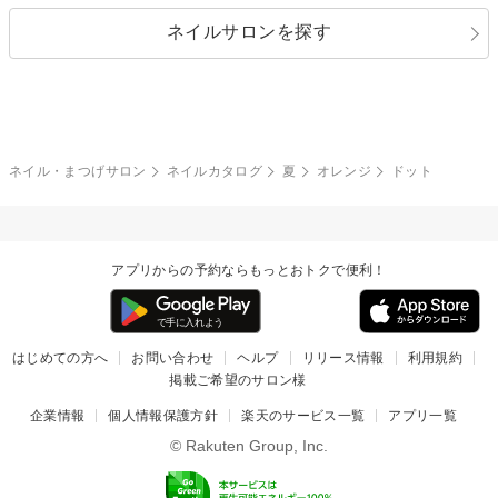
指定なし
春
ネイルサロンを探す
ブラック
ブラウン
ボーダー
アニマル
エアブラシ
3D
ブライダル
夏
秋
グレー
クリア
フラワー
プッチ
ネイルシール
その他(アート・パーツ)
冬
カラフル
ワンカラー
ピーコック
ネイル・まつげサロン
ネイルカタログ
夏
オレンジ
ドット
タイダイ
ツイード
マット
手書き
アプリからの予約ならもっとおトクで便利！
チェック
その他(デザイン)
はじめての方へ
お問い合わせ
ヘルプ
リリース情報
利用規約
掲載ご希望のサロン様
企業情報
個人情報保護方針
楽天のサービス一覧
アプリ一覧
© Rakuten Group, Inc.