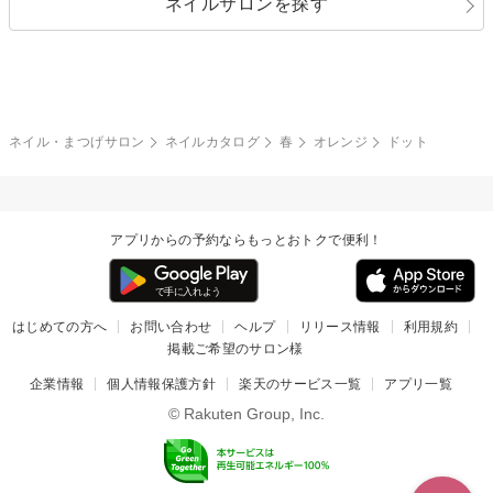
ネイルサロンを探す
ブラック
ブラウン
ボーダー
アニマル
エアブラシ
3D
ブライダル
夏
秋
グレー
クリア
フラワー
プッチ
ネイルシール
その他(アート・パーツ)
冬
カラフル
ワンカラー
ピーコック
ネイル・まつげサロン
ネイルカタログ
春
オレンジ
ドット
タイダイ
ツイード
マット
手書き
アプリからの予約ならもっとおトクで便利！
チェック
その他(デザイン)
はじめての方へ
お問い合わせ
ヘルプ
リリース情報
利用規約
掲載ご希望のサロン様
企業情報
個人情報保護方針
楽天のサービス一覧
アプリ一覧
© Rakuten Group, Inc.