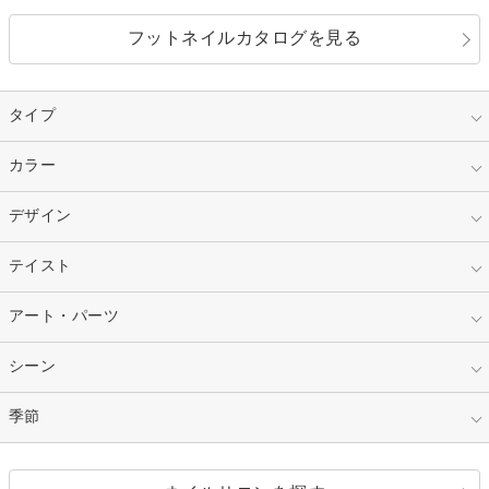
フットネイルカタログを見る
タイプ
指定なし
カラー
ジェル
スカルプ
マニキュア
指定なし
デザイン
ピンク
ネイルチップ
ベージュ
ホワイト
指定なし
テイスト
フレンチ
レッド
ブルー
その他フレンチ
マーブル
指定なし
アート・パーツ
ゴージャス
パープル
オレンジ
カラーグラデーション
ラメグラデーション
シンプル
ガーリー
指定なし
シーン
ストーン
イエロー
ゴールド
ハート
リボン
カジュアル
押し花
ホログラム
指定なし
季節
和装
シルバー
グリーン
レース
ドット
パール
メタルパーツ
オフィス
パーティ
指定なし
春