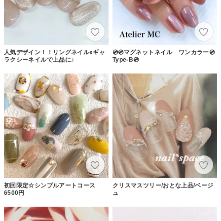
人気デザイン！！リングネイルxギャ
💿💿マグネットネイル ワンカラー💿
ラクシーネイルで上品に♪
Type-B💿
初回限定☆シンプルアートコース
クリスマスツリー/おとな上品/ベージ
6500円
ュ