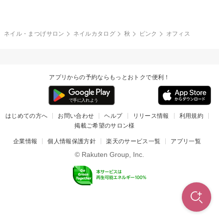
冬
カラフル
ワンカラー
ピーコック
ネイル・まつげサロン
ネイルカタログ
秋
ピンク
オフィス
タイダイ
ツイード
マット
手書き
アプリからの予約ならもっとおトクで便利！
チェック
その他(デザイン)
はじめての方へ
お問い合わせ
ヘルプ
リリース情報
利用規約
掲載ご希望のサロン様
企業情報
個人情報保護方針
楽天のサービス一覧
アプリ一覧
© Rakuten Group, Inc.