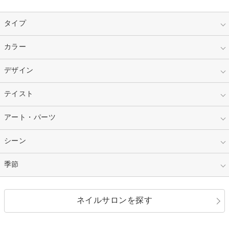
タイプ
指定なし
カラー
ジェル
スカルプ
マニキュア
指定なし
デザイン
ピンク
ネイルチップ
ベージュ
ホワイト
指定なし
テイスト
フレンチ
レッド
ブルー
その他フレンチ
マーブル
指定なし
アート・パーツ
ゴージャス
パープル
オレンジ
カラーグラデーション
ラメグラデーション
シンプル
ガーリー
指定なし
シーン
ストーン
イエロー
ゴールド
ハート
リボン
カジュアル
押し花
ホログラム
指定なし
季節
和装
シルバー
グリーン
レース
ドット
パール
メタルパーツ
オフィス
パーティ
指定なし
春
ネイルサロンを探す
ブラック
ブラウン
ボーダー
アニマル
エアブラシ
3D
ブライダル
夏
秋
グレー
クリア
フラワー
プッチ
ネイルシール
その他(アート・パーツ)