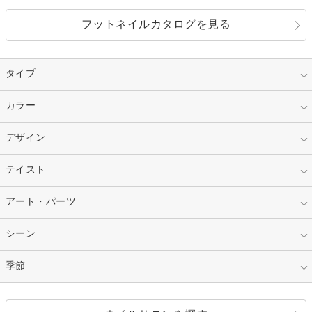
フットネイルカタログを見る
タイプ
指定なし
カラー
ジェル
スカルプ
マニキュア
指定なし
デザイン
ピンク
ネイルチップ
ベージュ
ホワイト
指定なし
テイスト
フレンチ
レッド
ブルー
その他フレンチ
マーブル
指定なし
アート・パーツ
ゴージャス
パープル
オレンジ
カラーグラデーション
ラメグラデーション
シンプル
ガーリー
指定なし
シーン
ストーン
イエロー
ゴールド
ハート
リボン
カジュアル
押し花
ホログラム
指定なし
季節
和装
シルバー
グリーン
レース
ドット
パール
メタルパーツ
オフィス
パーティ
指定なし
春