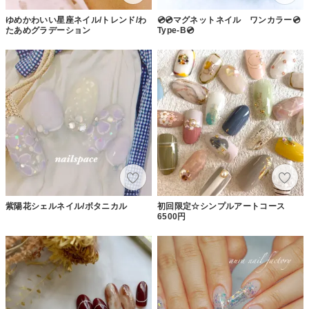
ゆめかわいい星座ネイル/トレンド/わ
💿💿マグネットネイル ワンカラー💿
たあめグラデーション
Type-B💿
紫陽花シェルネイル/ボタニカル
初回限定☆シンプルアートコース
6500円