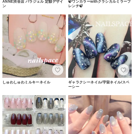
ANNE渋谷店 パラジェル 定額デザイ
🍃ワンカラーwithクラシカルミラーフ
ン
レンチ🍃
しゅわしゅわミルキーネイル
ギャラクシーネイル/宇宙ネイル/スペ
ーシー