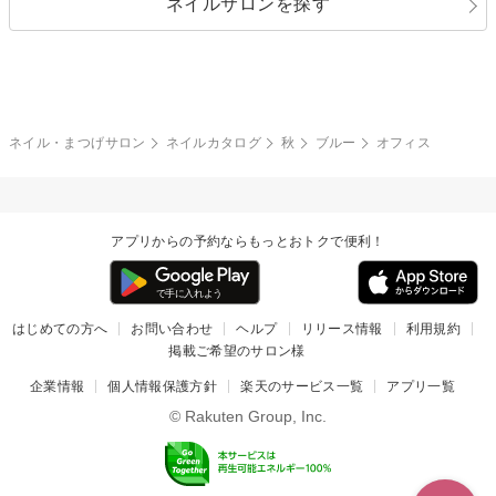
ネイルサロンを探す
ブラック
ブラウン
ボーダー
アニマル
エアブラシ
3D
ブライダル
夏
秋
グレー
クリア
フラワー
プッチ
ネイルシール
その他(アート・パーツ)
冬
カラフル
ワンカラー
ピーコック
ネイル・まつげサロン
ネイルカタログ
秋
ブルー
オフィス
タイダイ
ツイード
マット
手書き
アプリからの予約ならもっとおトクで便利！
チェック
その他(デザイン)
はじめての方へ
お問い合わせ
ヘルプ
リリース情報
利用規約
掲載ご希望のサロン様
企業情報
個人情報保護方針
楽天のサービス一覧
アプリ一覧
© Rakuten Group, Inc.