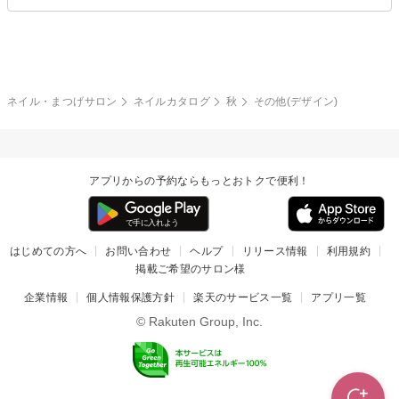
ブライダル
夏
秋
グレー
クリア
フラワー
プッチ
ネイルシール
その他(アート・パーツ)
冬
カラフル
ワンカラー
ピーコック
ネイル・まつげサロン
ネイルカタログ
秋
その他(デザイン)
タイダイ
ツイード
マット
手書き
アプリからの予約ならもっとおトクで便利！
チェック
その他(デザイン)
はじめての方へ
お問い合わせ
ヘルプ
リリース情報
利用規約
掲載ご希望のサロン様
企業情報
個人情報保護方針
楽天のサービス一覧
アプリ一覧
© Rakuten Group, Inc.