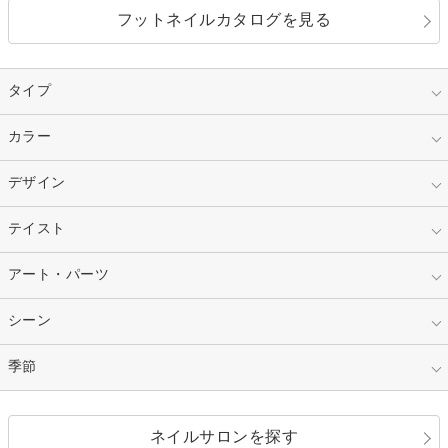
フットネイルカタログを見る
タイプ
指定なし
カラー
ジェル
スカルプ
マニキュア
指定なし
デザイン
ピンク
ネイルチップ
ベージュ
ホワイト
指定なし
テイスト
フレンチ
レッド
ブルー
その他フレンチ
マーブル
指定なし
アート・パーツ
ゴージャス
パープル
オレンジ
カラーグラデーション
ラメグラデーション
シンプル
ガーリー
指定なし
シーン
ストーン
イエロー
ゴールド
ハート
リボン
カジュアル
押し花
ホログラム
指定なし
季節
和装
シルバー
グリーン
レース
ドット
パール
メタルパーツ
オフィス
パーティ
指定なし
春
ネイルサロンを探す
ブラック
ブラウン
ボーダー
アニマル
エアブラシ
3D