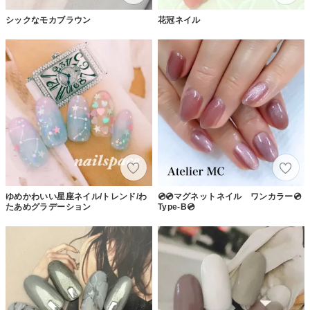
シックなモカブラウン
花冠ネイル
ゆめかわいい星座ネイル/トレンド/わ
💿💿マグネットネイル ワンカラー💿
たあめグラデーション
Type-B💿