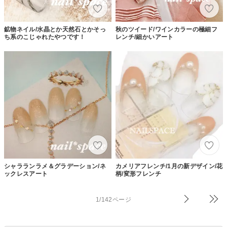
鉱物ネイル/水晶とか天然石とかそっ
秋のツイード/ワインカラーの極細フ
ち系のこじゃれたやつです！
レンチ/細かいアート
シャラランラメ＆グラデーション/ネ
カメリアフレンチ/1月の新デザイン/花
ックレスアート
柄/変形フレンチ
1/142ページ