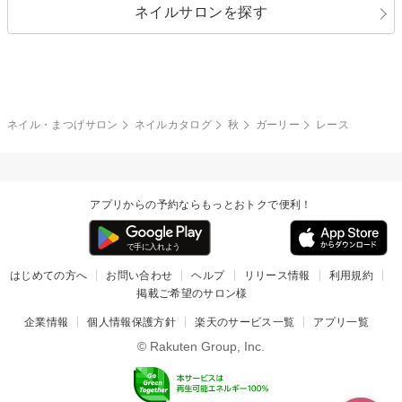
ネイルサロンを探す
ブラック
ブラウン
ボーダー
アニマル
エアブラシ
3D
ブライダル
夏
秋
グレー
クリア
フラワー
プッチ
ネイルシール
その他(アート・パーツ)
冬
カラフル
ワンカラー
ピーコック
ネイル・まつげサロン
ネイルカタログ
秋
ガーリー
レース
タイダイ
ツイード
マット
手書き
アプリからの予約ならもっとおトクで便利！
チェック
その他(デザイン)
はじめての方へ
お問い合わせ
ヘルプ
リリース情報
利用規約
掲載ご希望のサロン様
企業情報
個人情報保護方針
楽天のサービス一覧
アプリ一覧
© Rakuten Group, Inc.