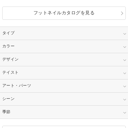
フットネイルカタログを見る
タイプ
指定なし
カラー
ジェル
スカルプ
マニキュア
指定なし
デザイン
ピンク
ネイルチップ
ベージュ
ホワイト
指定なし
テイスト
フレンチ
レッド
ブルー
その他フレンチ
マーブル
指定なし
アート・パーツ
ゴージャス
パープル
オレンジ
カラーグラデーション
ラメグラデーション
シンプル
ガーリー
指定なし
シーン
ストーン
イエロー
ゴールド
ハート
リボン
カジュアル
押し花
ホログラム
指定なし
季節
和装
シルバー
グリーン
レース
ドット
パール
メタルパーツ
オフィス
パーティ
指定なし
春