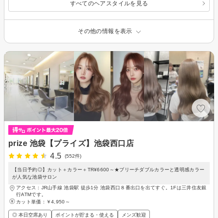
すべてのヘアスタイルを見る
その他の情報を表示
prize 池袋【プライズ】池袋西口店
4.5
(552件)
【当日予約◎】カット＋カラー＋TR¥6600～★ブリーチダブルカラーと透明感カラー
が人気な池袋サロン
アクセス：JR山手線 池袋駅 徒歩1分 池袋西口８番出口を出てすぐ。1Fは三井住友銀
行ATMです。
カット単価：
￥4,950～
◎ 本日空席あり
ポイントが貯まる・使える
メンズ歓迎