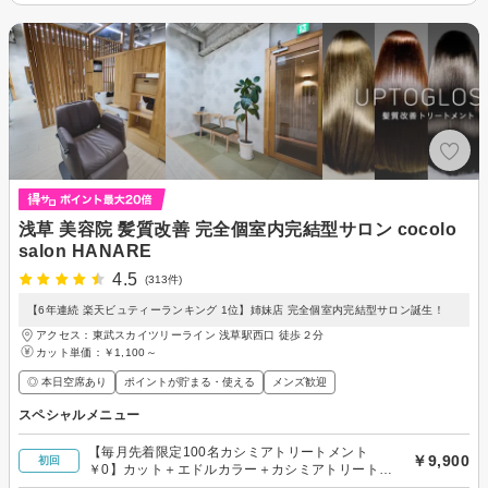
浅草 美容院 髪質改善 完全個室内完結型サロン cocolo
salon HANARE
4.5
(313件)
【6年連続 楽天ビュティーランキング 1位】姉妹店 完全個室内完結型サロン誕生！
アクセス：東武スカイツリーライン 浅草駅西口 徒歩２分
カット単価：
￥1,100～
◎ 本日空席あり
ポイントが貯まる・使える
メンズ歓迎
スペシャルメニュー
【毎月先着限定100名カシミアトリートメント
￥9,900
初回
￥0】カット＋エドルカラー＋カシミアトリートメ
ント