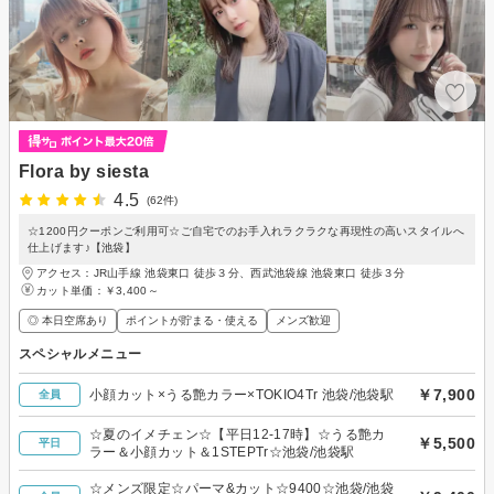
Flora by siesta
4.5
(62件)
☆1200円クーポンご利用可☆ご自宅でのお手入れラクラクな再現性の高いスタイルへ
仕上げます♪【池袋】
アクセス：JR山手線 池袋東口 徒歩３分、西武池袋線 池袋東口 徒歩３分
カット単価：
￥3,400～
◎ 本日空席あり
ポイントが貯まる・使える
メンズ歓迎
スペシャルメニュー
￥7,900
小顔カット×うる艶カラー×TOKIO4Tr 池袋/池袋駅
全員
☆夏のイメチェン☆【平日12-17時】☆うる艶カ
￥5,500
平日
ラー＆小顔カット＆1STEPTr☆池袋/池袋駅
☆メンズ限定☆パーマ&カット☆9400☆池袋/池袋