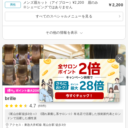
メンズ眉カット（アイブロー）¥2,200 眉のみ
￥2,200
男性
※シェービングではありません
すべてのスペシャルメニューを見る
その他の情報を表示
brille
4.7
(55件)
《尾山台駅徒歩3分♪♪》《隠れ家癒し系サロン☆》有名店で活躍した技術派代表とロン
ドンで活躍した感性派
アクセス：東急大井町線 尾山台駅 徒歩3分