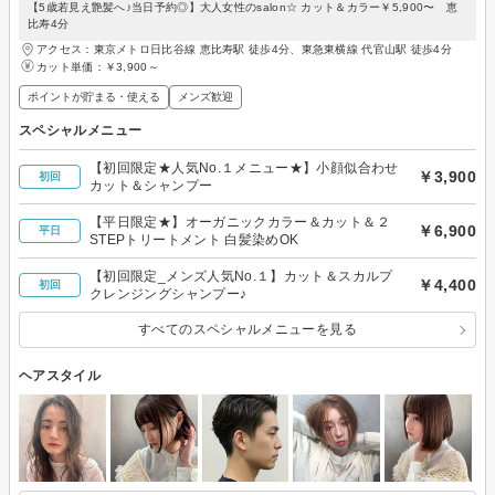
【5歳若見え艶髪へ♪当日予約◎】大人女性のsalon☆ カット＆カラー￥5,900〜 恵
比寿4分
アクセス：東京メトロ日比谷線 恵比寿駅 徒歩4分、東急東横線 代官山駅 徒歩4分
カット単価：
￥3,900～
ポイントが貯まる・使える
メンズ歓迎
スペシャルメニュー
【初回限定★人気No.１メニュー★】小顔似合わせ
￥3,900
初回
カット＆シャンプー
【平日限定★】オーガニックカラー＆カット＆２
￥6,900
平日
STEPトリートメント 白髪染めOK
【初回限定_メンズ人気No.１】カット＆スカルプ
￥4,400
初回
クレンジングシャンプー♪
すべてのスペシャルメニューを見る
ヘアスタイル