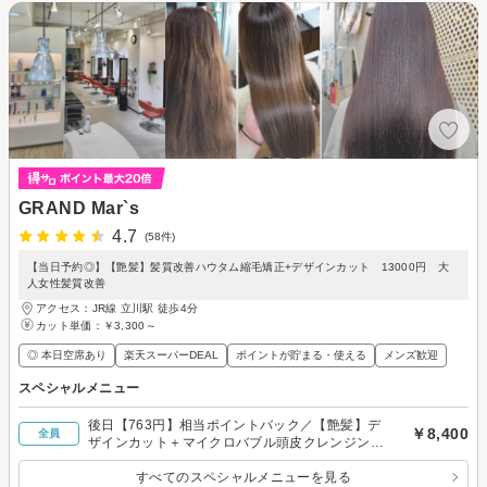
GRAND Mar`s
4.7
(58件)
【当日予約◎】【艶髪】髪質改善ハウタム縮毛矯正+デザインカット 13000円 大
人女性髪質改善
アクセス：JR線 立川駅 徒歩4分
カット単価：
￥3,300～
◎ 本日空席あり
楽天スーパーDEAL
ポイントが貯まる・使える
メンズ歓迎
スペシャルメニュー
後日【763円】相当ポイントバック／【艶髪】デ
￥8,400
全員
ザインカット＋マイクロバブル頭皮クレンジング
or極上ヘッドスパ
すべてのスペシャルメニューを見る