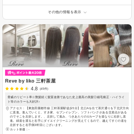
その他の情報を表示
Reve by liko 三軒茶屋
4.8
(45件)
脅威のリピート率☆艶髪続く髪質改善であなた史上最高の美髪◎縮毛矯正・ハイライ
ト等のカラーも大好評♪
アクセス：【東急田園都市線 三軒茶屋駅徒歩5分】北口Aを出て茶沢通りを下北沢方向
に直進。進んでいくと、すき家、セブンイレブン、ソフトバンクがある交差点がある
のでそこを左折します。、左折して進み、つきあたりのUカーブを道なりに右折し直
進。緑道を渡ると右手にダイエイクリーニングが見えてくるので、越えてすぐの道を
左折すると右手側3軒目にございます。
カット単価：
-