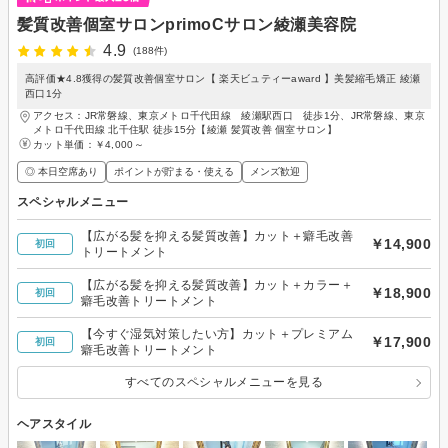
髪質改善個室サロンprimoCサロン綾瀬美容院
4.9
(188件)
高評価★4.8獲得の髪質改善個室サロン【 楽天ビュティーaward 】美髪縮毛矯正 綾瀬
西口1分
アクセス：JR常磐線、東京メトロ千代田線 綾瀬駅西口 徒歩1分、JR常磐線、東京
メトロ千代田線 北千住駅 徒歩15分【綾瀬 髪質改善 個室サロン】
カット単価：
￥4,000～
◎ 本日空席あり
ポイントが貯まる・使える
メンズ歓迎
スペシャルメニュー
【広がる髪を抑える髪質改善】カット＋癖毛改善
￥14,900
初回
トリートメント
【広がる髪を抑える髪質改善】カット＋カラー＋
￥18,900
初回
癖毛改善トリートメント
【今すぐ湿気対策したい方】カット＋プレミアム
￥17,900
初回
癖毛改善トリートメント
すべてのスペシャルメニューを見る
ヘアスタイル