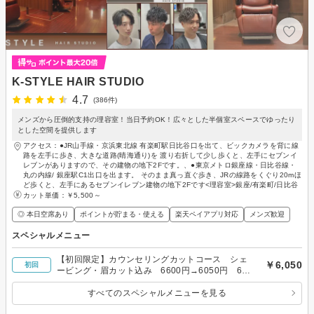
K-STYLE HAIR STUDIO
4.7
(386件)
メンズから圧倒的支持の理容室！当日予約OK！広々とした半個室スペースでゆったり
とした空間を提供します
アクセス：●JR山手線・京浜東北線 有楽町駅日比谷口を出て、ビックカメラを背に線
路を左手に歩き、大きな道路(晴海通り)を 渡り右折して少し歩くと、左手にセブンイ
レブンがありますので、その建物の地下2Fです。、●東京メトロ銀座線・日比谷線・
丸の内線/ 銀座駅C1出口を出ます。 そのまま真っ直ぐ歩き、JRの線路をくぐり20mほ
ど歩くと、左手にあるセブンイレブン建物の地下2Fです<理容室>銀座/有楽町/日比谷
カット単価：
￥5,500～
◎ 本日空席あり
ポイントが貯まる・使える
楽天ペイアプリ対応
メンズ歓迎
スペシャルメニュー
【初回限定】カウンセリングカットコース シェ
￥6,050
初回
ービング・眉カット込み 6600円→6050円 60
分
すべてのスペシャルメニューを見る