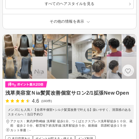
すべてのヘアスタイルを見る
その他の情報を表示
浅草美容室Ｎia髪質改善個室サロン2/1拡張New Open
4.6
(193件)
メンズにも人気！【全席半個室×シルク髪質改善で叶える】扱いやすく、清潔感のある
スタイルへ！当日予約◎
アクセス：東武伊勢崎線 浅草駅 徒歩1分、つくばエクスプレス浅草駅徒歩１０分、蔵
前 徒歩２０分、都営地下鉄浅草線.浅草駅徒歩５分、銀座線 田原町徒歩１５分
カット単価：
-
◎ 本日空席あり
ポイントが貯まる・使える
メンズ歓迎