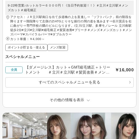
9-22時営業♪カットカラー６０００円！《当日予約歓迎！！》＃立川＃立川駅＃メン
ズカット＃縮毛矯正
アクセス：ＪＲ立川駅南口を出て歩道橋の上を直進し⇒「ソフトバンク」前の階段を
降ります⇒階段降りて左側のZIATGとりそな銀行の間の道を進みます⇒谷川質店を右
に曲がり⇒専門学校の隣のビルになります。/立川/立川駅、多摩モノレール 立川南駅
徒歩2分#立川#立川駅#縮毛矯正＃髪質改善#ブリーチ＃メンズ＃メンズカット＃メン
ズパーマ#スパイラルパーマ#ダブルカラー
カット単価：
￥4,000～
ポイントが貯まる・使える
メンズ歓迎
スペシャルメニュー
【ダメージレス】カット＋GMT縮毛矯正＋トリー
￥16,000
全員
トメント ＃立川＃立川駅＃髪質改善＃メンズ
カット
すべてのスペシャルメニューを見る
その他の情報を表示