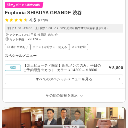
Euphoria SHIBUYA GRANDE 渋谷
4.6
(277件)
平日11:00〜20:00、土日祝10:00〜19:00で受付可能です◎渋谷駅徒歩5分♪
アクセス：JR山手線 渋谷駅 徒歩7分
カット単価：
￥4,950～
◎ 本日空席あり
ポイントが貯まる・使える
メンズ歓迎
スペシャルメニュー
【楽天ビューティ限定】新規メンズのみ、平日の
￥8,800
初回
ご予約限定☆カット+カラー￥14300→￥8800
すべてのスペシャルメニューを見る
その他の情報を表示