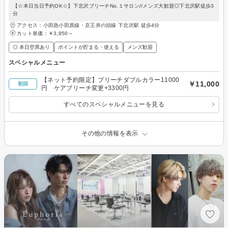
【☆本日当日予約OK☆】下北沢ブリーチNo.１サロン//メンズ大歓迎◎下北沢駅徒歩3
分
アクセス：小田急小田原線・京王井の頭線 下北沢駅 徒歩4分
カット単価：
￥3,850～
◎ 本日空席あり
ポイントが貯まる・使える
メンズ歓迎
スペシャルメニュー
【ネット予約限定】ブリーチダブルカラー11000
￥11,000
初回
円 ケアブリーチ変更+3300円
すべてのスペシャルメニューを見る
その他の情報を表示