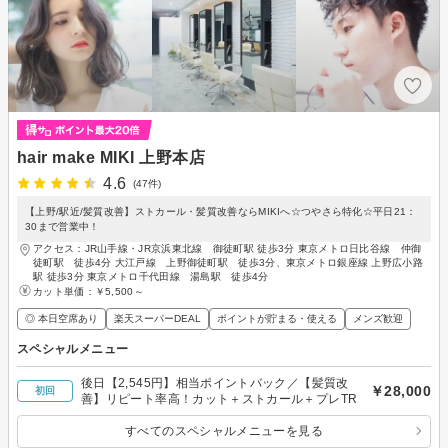
hair make MIKI 上野本店
4.6
(47件)
【上野/駅近/髪質改善】ストカール・髪質改善ならMIKIへ☆つやさら特化☆平日21：
30まで営業中！
アクセス：JR山手線・JR京浜東北線 御徒町駅 徒歩3分 東京メトロ日比谷線 仲御
徒町駅 徒歩4分 大江戸線 上野御徒町駅 徒歩3分、東京メトロ銀座線 上野広小路
駅 徒歩3分 東京メトロ千代田線 湯島駅 徒歩4分
カット単価：
￥5,500～
◎ 本日空席あり
楽天スーパーDEAL
ポイントが貯まる・使える
メンズ歓迎
スペシャルメニュー
後日【2,545円】相当ポイントバック／【髪質改
￥28,000
初回
善】リピート率高！カット＋ストカール＋プレTR
すべてのスペシャルメニューを見る