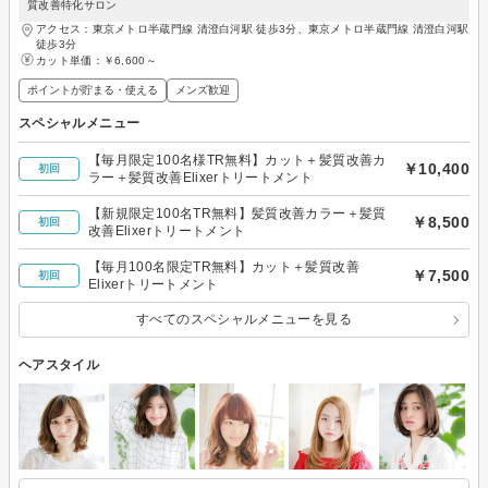
質改善特化サロン
アクセス：東京メトロ半蔵門線 清澄白河駅 徒歩3分、東京メトロ半蔵門線 清澄白河駅
徒歩3分
カット単価：
￥6,600～
ポイントが貯まる・使える
メンズ歓迎
スペシャルメニュー
【毎月限定100名様TR無料】カット＋髪質改善カ
￥10,400
初回
ラー＋髪質改善Elixerトリートメント
【新規限定100名TR無料】髪質改善カラー＋髪質
￥8,500
初回
改善Elixerトリートメント
【毎月100名限定TR無料】カット＋髪質改善
￥7,500
初回
Elixerトリートメント
すべてのスペシャルメニューを見る
ヘアスタイル