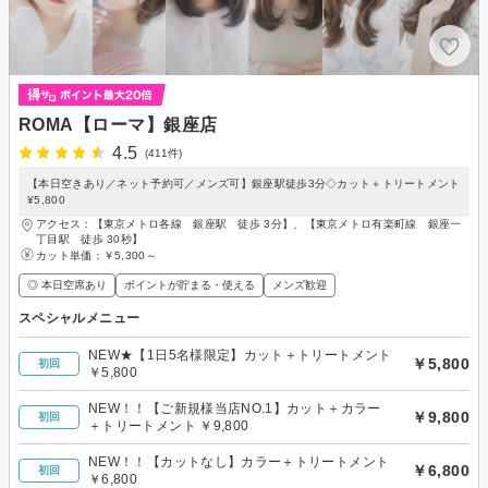
ROMA【ローマ】銀座店
4.5
(411件)
【本日空きあり／ネット予約可／メンズ可】銀座駅徒歩3分◇カット＋トリートメント
¥5,800
アクセス：【東京メトロ各線 銀座駅 徒歩 3分】、【東京メトロ有楽町線 銀座一
丁目駅 徒歩 30秒】
カット単価：
￥5,300～
◎ 本日空席あり
ポイントが貯まる・使える
メンズ歓迎
スペシャルメニュー
NEW★【1日5名様限定】カット＋トリートメント
￥5,800
初回
￥5,800
NEW！！【ご新規様当店NO.1】カット＋カラー
￥9,800
初回
＋トリートメント ￥9,800
NEW！！【カットなし】カラー＋トリートメント
￥6,800
初回
￥6,800