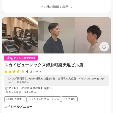
その他の情報を表示
スカイビューレックス錦糸町楽天地ビル店
4.6
(27件)
【メンズ専門店】JR錦糸町駅南口徒歩1分 当日予約大歓迎 イケメンシェービング
コース ￥3,300～
アクセス：JR総武線 錦糸町駅 徒歩1分
カット単価：
￥4,400～
◎ 本日空席あり
ポイントが貯まる・使える
メンズ歓迎
スペシャルメニュー