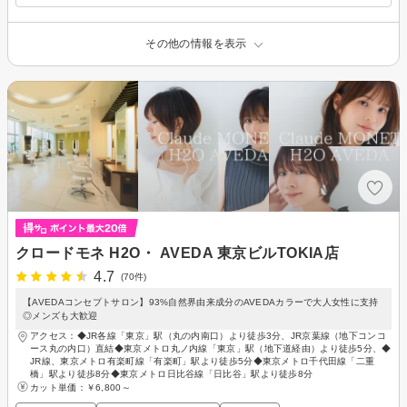
その他の情報を表示
クロードモネ H2O・ AVEDA 東京ビルTOKIA店
4.7
(70件)
【AVEDAコンセプトサロン】93%自然界由来成分のAVEDAカラーで大人女性に支持
◎メンズも大歓迎
アクセス：◆JR各線「東京」駅（丸の内南口）より徒歩3分、JR京葉線（地下コンコ
ース丸の内口）直結◆東京メトロ丸ノ内線「東京」駅（地下道経由）より徒歩5分、◆
JR線、東京メトロ有楽町線「有楽町」駅より徒歩5分◆東京メトロ千代田線「二重
橋」駅より徒歩8分◆東京メトロ日比谷線「日比谷」駅より徒歩8分
カット単価：
￥6,800～