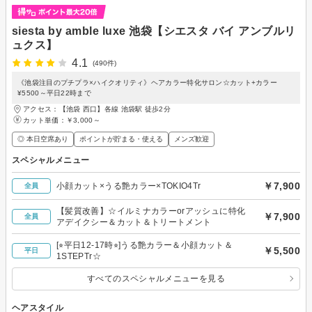
siesta by amble luxe 池袋【シエスタ バイ アンブルリ
ュクス】
4.1
(490件)
《池袋注目のプチプラ×ハイクオリティ》ヘアカラー特化サロン☆カット+カラー
¥5500～平日22時まで
アクセス：【池袋 西口】各線 池袋駅 徒歩2分
カット単価：
￥3,000～
◎ 本日空席あり
ポイントが貯まる・使える
メンズ歓迎
スペシャルメニュー
￥7,900
小顔カット×うる艶カラー×TOKIO4Tr
全員
【髪質改善】☆イルミナカラーorアッシュに特化
￥7,900
全員
アデイクシー＆カット＆トリートメント
[⭐︎平日12-17時⭐︎]うる艶カラー＆小顔カット＆
￥5,500
平日
1STEPTr☆
すべてのスペシャルメニューを見る
ヘアスタイル