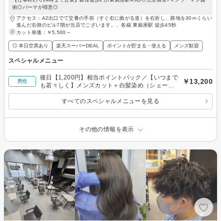
術◎パーマが得意◎
アクセス：A2出口でて交番の手前（すぐ右に曲がる道）を右折し、路地を30ｍくらい
進んだ右側のビル7階が当店でございます。、各線 東銀座駅 徒歩45秒
カット単価：
￥5,500～
◎ 本日空席あり
楽天スーパーDEAL
ポイントが貯まる・使える
メンズ歓迎
スペシャルメニュー
後日【1,200円】相当ポイントバック／【いつまで
￥13,200
男性
も若々しく】メンズカット＋白髪染め（シェービ
ング／眉毛込み）
すべてのスペシャルメニューを見る
その他の情報を表示