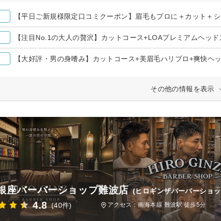
【平日ご新規様限定口コミクーポン】眉毛もプロに＋カット＋シ
【注目No.1の大人の贅沢】カットコース+LOAプレミアムヘッ
【大好評・男の身嗜み】カットコース+美眉毛ハリブロ+爽快ヘ
その他の情報を表示
銀座バーバーショップ難波店
(ヒロギンザバーバーショッ
4.8
(40件)
アクセス：南海本線 難波駅 徒歩5分