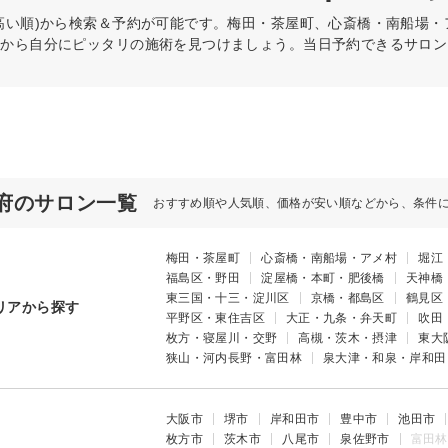
高い順)から検索＆予約が可能です。梅田・茶屋町、心斎橋・南船場
件から自分にピッタリの施術を見つけましょう。当日予約できるサロン
府のサロン一覧
おすすめ順や人気順、価格が安い順などから、条件
梅田・茶屋町
心斎橋・南船場・アメ村
堀江
福島区・野田
淀屋橋・本町・肥後橋
天神橋
東三国・十三・淀川区
京橋・都島区
鶴見区
リアから探す
平野区・東住吉区
大正・九条・弁天町
吹田
枚方・寝屋川・交野
高槻・茨木・摂津
東大
狭山・河内長野・富田林
泉大津・和泉・岸和田
大阪市
堺市
岸和田市
豊中市
池田市
枚方市
茨木市
八尾市
泉佐野市
富田林