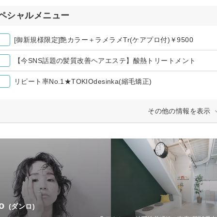
ペシャルメニュー
[御新規様限定]艶カラー＋ラメラメTr(ケアプロ付)￥9500
【今SNS話題の髪質改善ヘアエステ】酸熱トリートメント
リピート率No.1★TOKIOdesinka(縮毛矯正)
その他の情報を表示
o
(ダンロ)