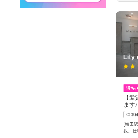
Lily
【髪
ます♪
◎ 本
[梅田
数。仕