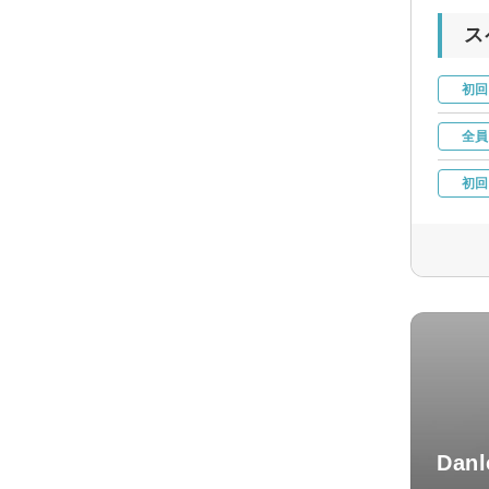
ス
初回
全員
初回
Danl