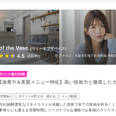
 of the Vase
(リリーオブザベイス)
4.5
(407件)
アクセス：大阪市営地下鉄谷町線 東梅田
質改善Tr＆美髪メニュー特化】高い技術力と徹底した
日空席あり
ポイントが貯まる・使える
メンズ歓迎
駅5分]経験豊富なスタイリストが卓越した技術で全ての技術を担当！
事帰りにも通える営業時間にリーズナブルな価格でお客様のライフス