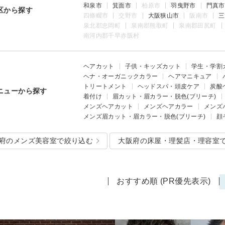
和泉市
箕面市
柏原市
羽曳野市
門真市
区から探す
四條畷市
交野市
大阪狭山市
阪南市
三
泉北郡忠岡町
泉南郡熊取町
泉南郡田尻町
南河内郡千早赤阪村
ヘアカット
子供・キッズカット
学生・学割
ヘナ・オーガニックカラー
ヘアマニキュア
トリートメント
ヘッドスパ・頭皮ケア
炭酸
ニューから探す
着付け
眉カット・眉カラー・脱色(ブリーチ)
メンズヘアカット
メンズヘアカラー
メンズ
メンズ眉カット・眉カラー・脱色(ブリーチ)
顔
府のメンズ美容室で絞り込む
大阪府の床屋・理髪店・理容室
おすすめ順 (PR優先表示)