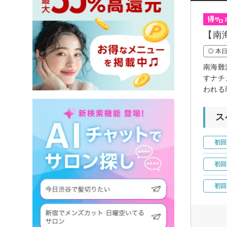
【南
◎ 本
南海難
すナチ
われる
ス
初回
初回
初回