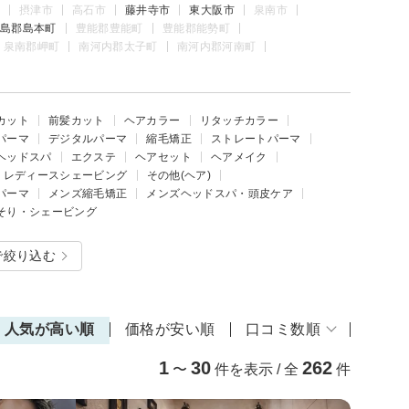
摂津市
高石市
藤井寺市
東大阪市
泉南市
島郡島本町
豊能郡豊能町
豊能郡能勢町
泉南郡岬町
南河内郡太子町
南河内郡河南町
カット
前髪カット
ヘアカラー
リタッチカラー
パーマ
デジタルパーマ
縮毛矯正
ストレートパーマ
ヘッドスパ
エクステ
ヘアセット
ヘアメイク
レディースシェービング
その他(ヘア)
パーマ
メンズ縮毛矯正
メンズヘッドスパ・頭皮ケア
そり・シェービング
で絞り込む
人気が高い順
価格が安い順
口コミ数順
1
30
262
〜
件を表示 / 全
件