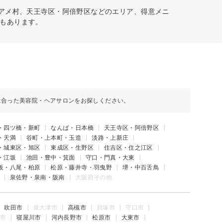
・アメ村、天王寺区・阿倍野区などのエリア、得意メニ
もあります。
に合った美容院・ヘアサロンをお探しください。
・四ツ橋・新町
なんば・日本橋
天王寺区・阿倍野区
・天満
谷町・上本町・玉造
淡路・上新庄
・城東区・旭区
東成区・生野区
住吉区・住之江区
・江坂
池田・豊中・箕面
守口・門真・大東
阪・八尾・柏原
松原・藤井寺・羽曳野
堺・中百舌鳥
泉佐野・泉南・阪南
大阪府その他
吹田市
泉大津市
高槻市
貝塚市
守口市
市
寝屋川市
河内長野市
松原市
大東市