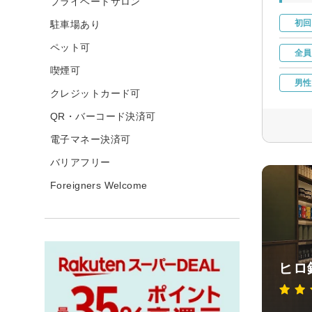
プライベートサロン
初回
駐車場あり
ペット可
全員
喫煙可
男性
クレジットカード可
QR・バーコード決済可
電子マネー決済可
バリアフリー
Foreigners Welcome
ヒロ