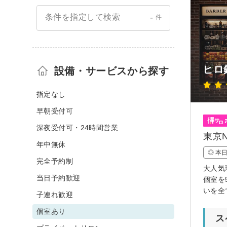
-
条件を指定して検索
件
ヒロ
設備・サービスから探す
指定なし
早朝受付可
深夜受付可・24時間営業
東京
年中無休
◎ 本
完全予約制
大人気
当日予約歓迎
個室を
いを全
子連れ歓迎
個室あり
ス