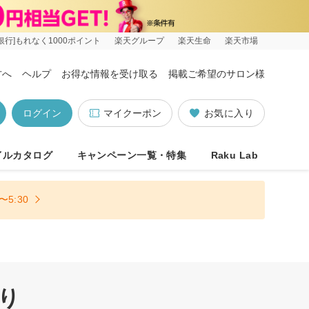
銀行]もれなく1000ポイント
楽天グループ
楽天生命
楽天市場
方へ
ヘルプ
お得な情報を受け取る
掲載ご希望のサロン様
ログイン
マイクーポン
お気に入り
イルカタログ
キャンペーン一覧・特集
Raku Lab
5:30
り