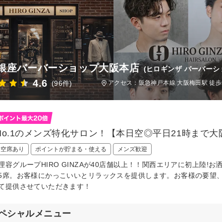
銀座バーバーショップ大阪本店
(ヒロギンザ バーバー
4.6
(96件)
アクセス：阪急神戸本線 大阪梅田駅 徒歩5
No.1のメンズ特化サロン！【本日空◎平日21時まで大
日空席あり
ポイントが貯まる・使える
メンズ歓迎
理容グループHIRO GINZAが40店舗以上！！関西エリアに初上陸
5席。お客様にかっこいいとリラックスを提供します。お客様の要望
て提供させていただきます！
ペシャルメニュー