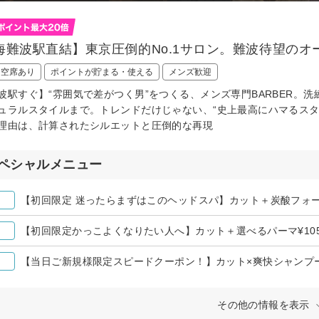
海難波駅直結】東京圧倒的No.1サロン。難波待望のオー
日空席あり
ポイントが貯まる・使える
メンズ歓迎
波駅すぐ】“雰囲気で差がつく男”をつくる、メンズ専門BARBER。
ュラルスタイルまで。トレンドだけじゃない、“史上最高にハマるスタ
理由は、計算されたシルエットと圧倒的な再現
ペシャルメニュー
【初回限定 迷ったらまずはこのヘッドスパ】カット＋炭酸フォーム
【初回限定かっこよくなりたい人へ】カット＋選べるパーマ¥105
【当日ご新規様限定スピードクーポン！】カット×爽快シャンプー¥
その他の情報を表示