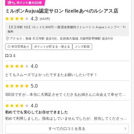
ミルボンAujua認定サロン fizelleあべのルシアス店
4.3
(442件)
【天王寺駅 5分】/カット3,300円～/髪質改善酸性ストレート☆ Aujuaシャンプー・Tr
無料
アクセス：各線 天王寺駅 徒歩5分、近鉄南大阪線 大阪阿部野橋駅 徒歩5分
◎ 本日空席あり
ポイントが貯まる・使える
メンズ歓迎
口コミ
4.0
とてもスムーズでよかったですまたお願いしたいです！
5.0
3回目ですが…本当に大満足させてくださるお姉さんに出会えて幸せです！ 周りのスタッフさんは別世界とゆーか 若過ぎて私にはチョット…ですが お姉さんだけは別格です！またお願いします！
4.0
初めてでも安心してお任せできました
初めて利用しました。指名はしていませんでしたが、担当してくださった女性スタッフさんが話しやすく、カラーについても丁寧に説明してくださったので安心してお任せできました。希望していたカラーは髪の状態的に難しかったですが、代わりに提案していただいた色がとてもいい感じで満足しています。 また、スタッフの皆さんがお客さんに声を掛け合っていて、お店全体の雰囲気の良さを感じました。初めてでも居心地よく過ごせました。ありがとうございました。また利用したいと思います。
すべての口コミを見る