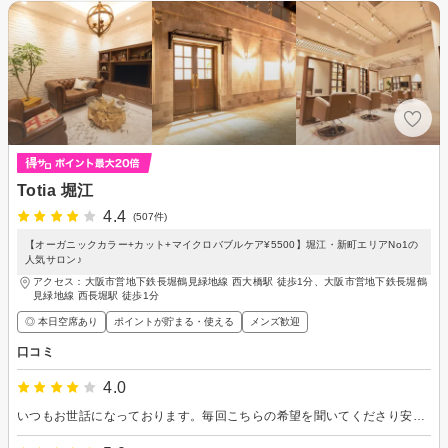
Totia 堀江
4.4
(507件)
【オーガニックカラー+カット+マイクロバブルケア¥5500】堀江・新町エリアNo1の
人気サロン♪
アクセス：大阪市営地下鉄長堀鶴見緑地線 西大橋駅 徒歩1分、大阪市営地下鉄長堀鶴
見緑地線 西長堀駅 徒歩1分
◎ 本日空席あり
ポイントが貯まる・使える
メンズ歓迎
口コミ
4.0
いつもお世話になっております。毎回こちらの希望を聞いてくださり安心してお任せできます。 仕上がりも満足しています。 店内の雰囲気も居心地がよくてリラックスできます。またよろしくお願いいたします。