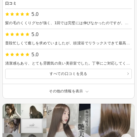
口コミ
5.0
髪の毛のくくりグセが強く、1回では完璧には伸びなかったのですが、それでもとても丁寧に長い時間かけて縮毛矯正をしていただき、ひどい状態のくせ毛だったのに、2週間経った今でも髪の毛をおろせる状態で、毎日の苦労が嘘のようです。 日々技術を磨いていらっしゃる江戸さんと、すごく丁寧にアイロンを当ててくださる優しくて可愛い女性スタッフさんのおかげで、施術中も安心でした。 ありがとうございました。
5.0
普段忙しくて癒しを求めていましたが、頭浸浴でリラックスできて最高でした！スタッフさんの対応も丁寧で、コスパ良し◎ メンズカットも要望をしっかり聞いてくれて安心。
5.0
清潔感もあり、とても雰囲気の良い美容室でした。丁寧にご対応してくださり、またお伺いしたいと思います。宜しくお願いします。
すべての口コミを見る
その他の情報を表示