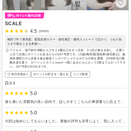
SCALE
4.5
(356件)
梅田で叶う艶美髪。髪質改善カラー・縮毛矯正・酸性ストレートで広がり、うねり知
らずの朝まとまる美髪へ。
アクセス：地下鉄中津駅からですと4番出口をすぐ左折、3つ目の角を右折し、大通り
に出て左側にローソンがあるビルの207号室です。[大阪/梅田/髪質改善/縮毛矯正]、阪
急茶屋町口から歩道を進み阪急インターナショナルホテルの前を通過。20Ｍ程先の横
断歩道を渡り、ローソンとカフェmusが一階にあるビルに入って2階まで上がって下さ
い。207号室がSCALEです。
◎ 本日空席あり
ポイントが貯まる・使える
メンズ歓迎
口コミ
5.0
落ち着いた雰囲気の良い店内で、話しやすくこちらの希望通りに応えてくださいました。
5.0
今回は短めにしてもらいました。 家族の評判も非常によく、気に入ってます👍