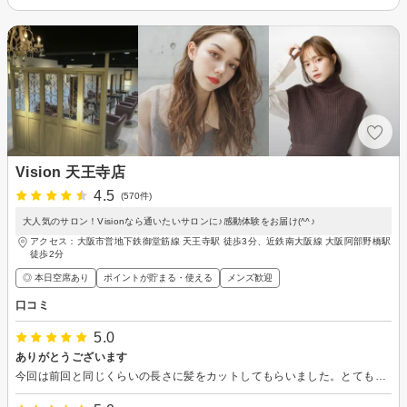
Vision 天王寺店
4.5
(570件)
大人気のサロン！Visionなら通いたいサロンに♪感動体験をお届け(^^♪
アクセス：大阪市営地下鉄御堂筋線 天王寺駅 徒歩3分、近鉄南大阪線 大阪阿部野橋駅
徒歩2分
◎ 本日空席あり
ポイントが貯まる・使える
メンズ歓迎
口コミ
5.0
ありがとうございます
今回は前回と同じくらいの長さに髪をカットしてもらいました。とても軽いので爽快で気持ち良く過ごしています。また風呂上がりのドライヤーや朝のスタイリングが早くできるので助かっています。 施術はカウンセリングから始まりとても丁寧な対応といろいろな話をして頂き良かったです。特にヘッドスパとホットタオルが気持ち良かったです。出来上がりの確認の時は髪がサラサラで嬉しかったです。 ありがとうございました。 また、来月もよろしくお願いします。