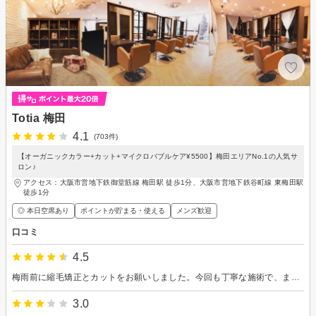
Totia 梅田
4.1
(703件)
【オーガニックカラー+カット+マイクロバブルケア¥5500】梅田エリアNo.1の人気サ
ロン♪
アクセス：大阪市営地下鉄御堂筋線 梅田駅 徒歩1分、大阪市営地下鉄谷町線 東梅田駅
徒歩1分
◎ 本日空席あり
ポイントが貯まる・使える
メンズ歓迎
口コミ
4.5
梅雨前に縮毛矯正とカットをお願いしました。今回も丁寧な施術で、まっすぐサラサラに仕上がげていただきうれしいです。長時間でも居心地が良く過ごしやすかったです。コテで前髪の巻き方も教えていただきました。ありがとうございました。
3.0