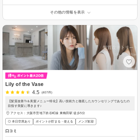
その他の情報を表示
Lily of the Vase
4.5
(407件)
【髪質改善Tr＆美髪メニュー特化】高い技術力と徹底したカウンセリングであなたの
目指す美髪に導きます♪
アクセス：大阪市営地下鉄谷町線 東梅田駅 徒歩5分
◎ 本日空席あり
ポイントが貯まる・使える
メンズ歓迎
口コミ