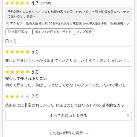
4.7
(582件)
予約殺到!!大人女性もメンズも納得の高技術◎こだわり癒し空間で髪質改善＆ヘアケア
で扱いやすい美髪へ
アクセス：阪急大阪梅田駅 30秒/地下鉄梅田駅徒歩1分/JR大阪駅3分、Nu茶屋町スグ
◎ 本日空席あり
ポイントが貯まる・使える
メンズ歓迎
口コミ
5.0
難しい注文にもしっかり応えてくださりました！すごく満足しました！本当にありがとうございました！1日たっても綺麗な髪色で鏡を見るのが楽しみです！
5.0
安心して任されるサロン
初めて行きまた。伸ばしっぱなしでかなりのダメージだったので暑いし、スッキリバッサリしたかったので理想を伝え切っていただきました。切っている間に実はツーブロックもしてみたいけどなどお話したらやってます？と。ガッツリ刈り上げるのは抵抗あると伝えたら刈り上げを低めにしてみますか？と提案！刈り上げて見て調節できるとのことでお願いした所、想像以上しっくり！半ば実験のような（笑）感じで、サロンでこんな楽しい感じになれたのは初めてでした。担当の方も皆さんもとても素敵な方ばかり、サロン迷子でしたがこちらにこれからもお世話になろうと思います！ありがとうございました！
2.5
技術的には非常に難しかった お任せにしてはいるものの 基本的なカットの技術などがないように思う 常に迷いながらカットをしてるのではないかと感じた やはり飛び込みで予約をするべきではないと実感した
すべての口コミを見る
その他の情報を表示