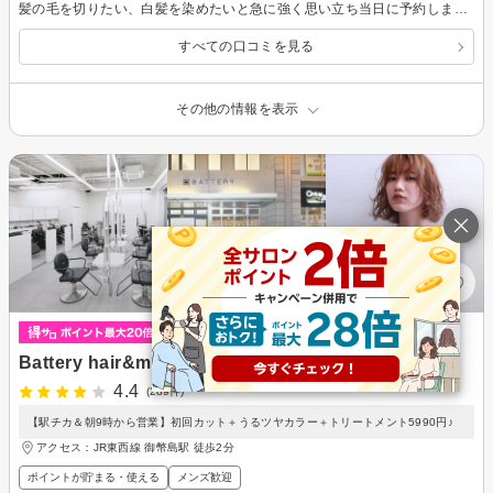
髪の毛を切りたい、白髪を染めたいと急に強く思い立ち当日に予約しました 白髪もきれいに染まり、カットしてもらった次の日もセットがしやすく、行って良かったと思いました
すべての口コミを見る
その他の情報を表示
Battery hair&make 御幣島店
4.4
(289件)
【駅チカ＆朝9時から営業】初回カット＋うるツヤカラー＋トリートメント5990円♪
アクセス：JR東西線 御幣島駅 徒歩2分
ポイントが貯まる・使える
メンズ歓迎