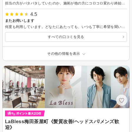
担当の方がバタバタしていたのか、施術が他の方にコロコロ変わり終始不安でした。途中で飲み物を聞いてくれましたが、その後最後まで飲み物が出てくることはありませんでした。前回も出てきませんでした… シャンプー後に髪の毛が濡れたまま長時間放置されましたが、髪の毛に良くないですよね。1人の人が責任を持って担当していただきたいです。昔は1人の方が担当してくださりとても良かったので残念です。
4.5
またお伺いします
何度も利用しています。どなたにあたっても、いつも丁寧に希望を聞いて下さり有難いです。
すべての口コミを見る
その他の情報を表示
LaBless梅田茶屋町《髪質改善/ヘッドスパ/メンズ歓
迎》