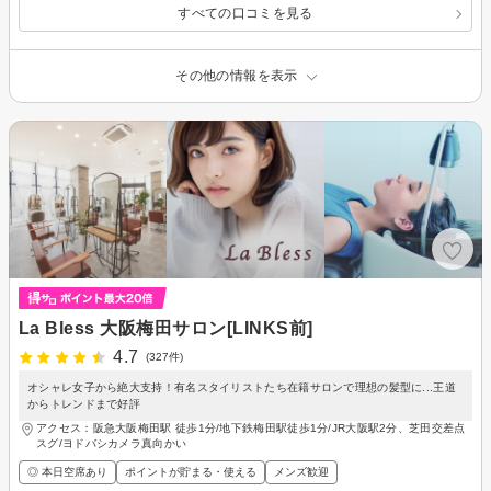
すべての口コミを見る
その他の情報を表示
La Bless 大阪梅田サロン[LINKS前]
4.7
(327件)
オシャレ女子から絶大支持！有名スタイリストたち在籍サロンで理想の髪型に...王道
からトレンドまで好評
アクセス：阪急大阪梅田駅 徒歩1分/地下鉄梅田駅徒歩1分/JR大阪駅2分、芝田交差点
スグ/ヨドバシカメラ真向かい
◎ 本日空席あり
ポイントが貯まる・使える
メンズ歓迎