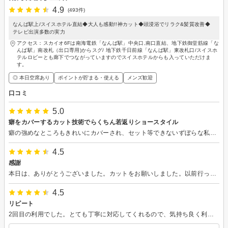
4.9
(493件)
なんば駅上/スイスホテル直結◆大人も感動!!神カット◆頭浸浴でリラク&髪質改善◆
テレビ出演多数の実力
アクセス：スカイオ6Fは南海電鉄「なんば駅」中央口,南口直結、地下鉄御堂筋線「な
んば駅」南改札（出口専用)からスグ/ 地下鉄千日前線「なんば駅」東改札口/スイスホ
テルロビーとも廊下でつながっていますのでスイスホテルからも入っていただけま
す。
◎ 本日空席あり
ポイントが貯まる・使える
メンズ歓迎
口コミ
5.0
癖をカバーするカット技術でらくちん若返りショースタイル
癖の強めなところもきれいにカバーされ、セット等できないずぼらな私には本当に嬉しい髪形になりました。乾かすだけで楽ちんです。髪先のハサミの入れ方なのか、触った感じも滑らかでとても満足しています。周りから「痩せた？」「若返った」とか「ショート似合うね～」とか言われてます。 サポートの女性もとっても可愛く接客してくださり楽しく過ごせました。また行きたいと思っています。
4.5
感謝
本日は、ありがとうございました。カットをお願いしました。以前行っていた美容室の担当のかたが移転されて、美容室難民❓のような感じになっていました。 私はどちらかと言うと、年々人見知りが酷くなっていましたが、穏やかに優しくお話しをして頂きました。 ありがとうございました。カットは大満足です。 次回9月後半にお願いしようと思いますので、また相談 させて頂きたいと思います。よろしくお願いします。
4.5
リピート
2回目の利用でした。とても丁寧に対応してくれるので、気持ち良く利用しています。カットは伸びてきてもいい感じだったので、今回リピートしましたが、仕上がりにとても満足です。また行きたい。