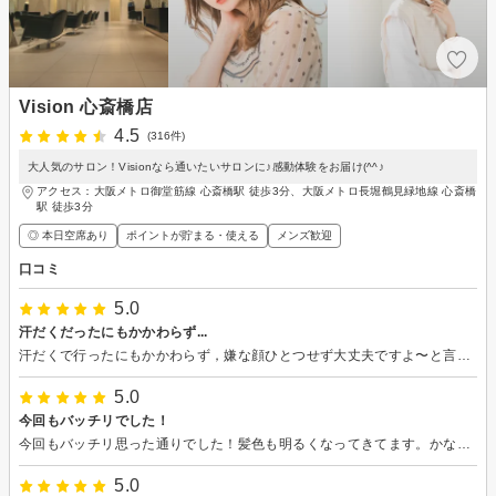
Vision 心斎橋店
4.5
(316件)
大人気のサロン！Visionなら通いたいサロンに♪感動体験をお届け(^^♪
アクセス：大阪メトロ御堂筋線 心斎橋駅 徒歩3分、大阪メトロ長堀鶴見緑地線 心斎橋
駅 徒歩3分
◎ 本日空席あり
ポイントが貯まる・使える
メンズ歓迎
口コミ
5.0
汗だくだったにもかかわらず...
汗だくで行ったにもかかわらず，嫌な顔ひとつせず大丈夫ですよ〜と言ってくださいました。あの一言で緊張が解けました。 自分の髪の悩みを聞いてくれて，それに対する的確かつ辛口なアドバイス...とても刺さりました。分かりやすい説明とにこやかな対応で，なるほど!と思う事ばかりでした。そしてよかれと思って今までやっていた事が全くの逆効果...萎えました。 でも!今回色々教えていただいた事で今まで悪戦苦闘していた毛量とも良い関係が築けそうです。 唯一の心残りは，オススメのオイルを買って帰らなかった事です。 結果:大満足です。 ありがとうございました。
5.0
今回もバッチリでした！
今回もバッチリ思った通りでした！髪色も明るくなってきてます。かなり気に入ってるのでしばらくこの髪型でいきます。次回もよろしくお願いします！
5.0