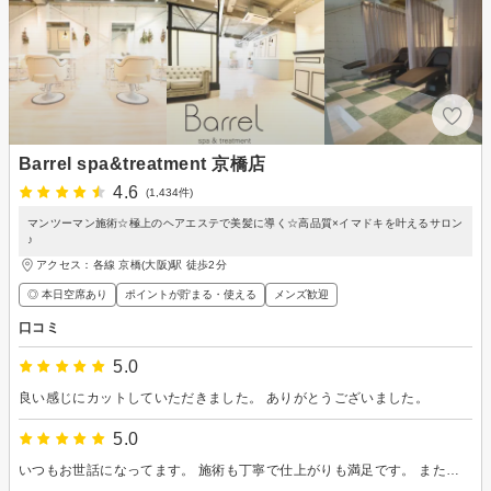
Barrel spa&treatment 京橋店
4.6
(1,434件)
マンツーマン施術☆極上のヘアエステで美髪に導く☆高品質×イマドキを叶えるサロン
♪
アクセス：各線 京橋(大阪)駅 徒歩2分
◎ 本日空席あり
ポイントが貯まる・使える
メンズ歓迎
口コミ
5.0
良い感じにカットしていただきました。 ありがとうございました。
5.0
いつもお世話になってます。 施術も丁寧で仕上がりも満足です。 またお願い致します。