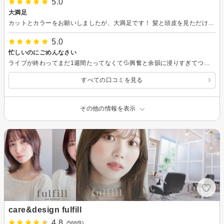
5.0
大満足
カットとカラーをお願いしましたが、大満足です！ 髪と頭皮を見ただけで色々なことを的確に見抜いてくれる、知識も技術もすごいスタイリストさんでした。こちらの要望を汲み取りつつ色々な提案をしてくれて、仕上がりは想像を遥かに超える良い感じに。今後もぜひお願いしたいと思います！
5.0
忙しいのにごめんなさい
ライブが終わってまだ1週間たってなくて💦興奮と余韻に浸りすぎてついつい、しゃべり過ぎてごめんなさい(_ _;) 技術は最高で良かったです😊
すべての口コミを見る
その他の情報を表示
care&design fulfill
4.8
(568件)