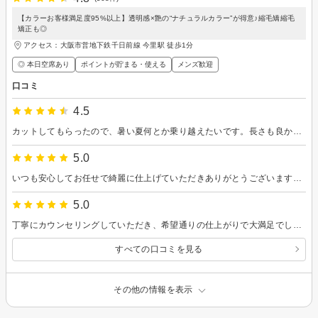
【カラーお客様満足度95%以上】透明感×艶の“ナチュラルカラー”が得意♪縮毛矯縮毛
矯正も◎
アクセス：大阪市営地下鉄千日前線 今里駅 徒歩1分
◎ 本日空席あり
ポイントが貯まる・使える
メンズ歓迎
口コミ
4.5
カットしてもらったので、暑い夏何とか乗り越えたいです。長さも良かったと思います。 ありがとうございました。
5.0
いつも安心してお任せで綺麗に仕上げていただきありがとうございます。 今回はパスポート用写真の為に、より丁寧にブローしていただきありがとうございました。
5.0
丁寧にカウンセリングしていただき、希望通りの仕上がりで大満足でした。また利用したいです。
すべての口コミを見る
その他の情報を表示