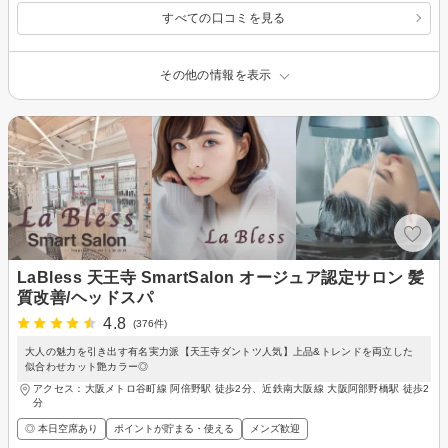
すべての口コミを見る
その他の情報を表示
LaBless 天王寺 SmartSalon オージュア認定サロン 髪
質改善/ヘッドスパ
4.8
(376件)
大人の魅力を引き出す有名実力派【天王寺ダントツ人気】上品&トレンドを両立した
似合わせカット艶カラー◎
アクセス：大阪メトロ谷町線 阿倍野駅 徒歩2分、近鉄南大阪線 大阪阿部野橋駅 徒歩2
分
◎ 本日空席あり
ポイントが貯まる・使える
メンズ歓迎