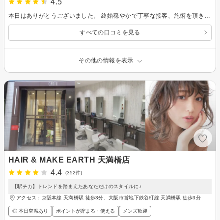
4.5
本日はありがとうございました。 終始穏やかで丁寧な接客、施術を頂きました。 とても心地よくて途中寝てしまいすみません(汗) 髪の毛もツルツルになり、とても満足しています！
すべての口コミを見る
その他の情報を表示
HAIR & MAKE EARTH 天満橋店
4.4
(352件)
【駅チカ】トレンドを踏まえたあなただけのスタイルに♪
アクセス：京阪本線 天満橋駅 徒歩3分、大阪市営地下鉄谷町線 天満橋駅 徒歩3分
◎ 本日空席あり
ポイントが貯まる・使える
メンズ歓迎