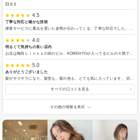
口コミ
4.5
丁寧な対応と確かな技術
接客サービスに重点を置いた姿勢が伝わってくる、丁寧な対応でした。技術面も研鑽を積んでいることが伝わってきました。
4.0
明るくて気持ちの良い店内
お店は梅田Ｌｉｎｋｓの前のビル、KOMEHYOが入ってるビルの４階で初めてでしたが迷わず到着。エレベーターでっしか４階に上がれなかったのでそれは要注意です。広々として窓が大きいので明るくて隣のおきゃくさんとも離れているのでゆったり過ごせました。オーガニックカラーというのも初めてでしたが、塗布された時は微妙に感じましたが優しい感じではありました。いつもは一週間ほど痒みが強いのですが、一日経ってもまだほとんど痒みはありませんので良かったです。カットもとても丁寧にして頂きました。
5.0
ありがとうございました
髪がサラサラになり、髪型も、髪の色も、とても気に入っています。 切って頂いて日にちが経ちましたが、 今でもとても扱いやすいです。 接客も細やかな心配りがあり、とても癒されました。 こんなに癒されたのは久しぶりです。 ありがとうございました。
すべての口コミを見る
その他の情報を表示