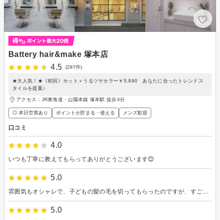
Battery hair&make 塚本店
4.5
(297件)
★大人気！★《初回》カット＋うるツヤカラー￥5.990 あなたに合ったトレンドス
タイルを提案♪
アクセス：JR東海道・山陽本線 塚本駅 徒歩3分
◎ 本日空席あり
ポイントが貯まる・使える
メンズ歓迎
口コミ
4.0
いつも丁寧に教えてもらってありがとうございます😊
5.0
雰囲気もオシャレで、子どもの髪の毛を切ってもらったのですが、すごくよかったです。
5.0