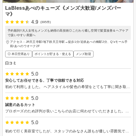
LaBlessあべのキューズ《メンズ大歓迎/メンズパー
マ》
4.9
(395件)
予約殺到!!大人女性もメンズも納得の高技術◎こだわり癒し空間で髪質改善＆ヘアケア
で扱いやすい美髪へ
アクセス：JR天王寺駅/地下鉄天王寺駅→徒歩1分/近鉄あべの橋駅2分、Q'sモール手
前/あべのウオーク2F
◎ 本日空席あり
ポイントが貯まる・使える
メンズ歓迎
口コミ
5.0
安心してお任せできる、丁寧で信頼できる対応
初めて利用しました。 ヘアスタイルや髪色の希望をとても丁寧に聞き取ってくださり、自分に似合うヘアスタイルも提案していただけました。 仕上がりもとても気に入っています。 また、髪のクセや気になる部分に合わせて、自宅でのお手入れ方法やスタイリングのコツ、ヘアアイロンの使い方まで分かりやすく教えてくださったので、サロンでの仕上がりを自宅でも再現しやすそうです。 とても丁寧に対応していただき、安心してお任せできました。またお願いしたいと思います。
5.0
誠意のあるカット
プロポーズのため評判が良いこちらのお店に伺わせていただきました。プレッシャーを与えたくなかったので、お店の方にはプロポーズのことは内緒にしました。無事に成功しましたよ！ オーダーは2～3cm切って、結構軽くしてくださいと白髪染め。こんな抽象的なオーダーでも、真剣に数ミリ単位でカットしてくれたのは初めてで、それだけでも来て良かったなと思えるほど。もちろん仕上がりも大満足！彼女や友人からも高評価でした！ 次は結婚式前に今回と同じ方を指名をして伺います。
5.0
初めて行く美容室でしたが、スタッフのみなさん誰もが優しい雰囲気で接しやすかったです。 カット+ヘッドスパをお願いしましたが、とても気持ち良かったのでオススメです！ カット自体も担当の方(店長さん)に自分の希望や好みを尊重しながらカウンセリングしていただいたので、カットの最中も楽しみに過ごせました。ヘアセットや乾かし方もイチからわかりやすく解説していただいたので、帰宅後も実践しやすかったです。 肝心の髪型も素敵に仕上げていただいて、帰ってからも鏡を見るたびに嬉しくなっています。 また伺いたいと思います、ありがとうございました！