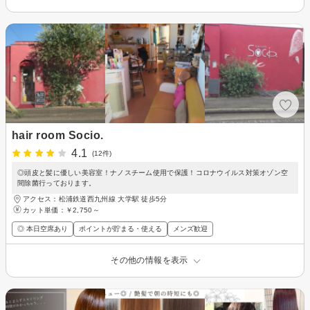
hair room Socio.
4.1
(12件)
◎頭皮と髪に優しい美容室！ナノスチーム使用で保護！コロナウイルス対策オゾン空
間除菌行っております。
アクセス：松浦鉄道西九州線 大学駅 徒歩5分
カット単価：
￥2,750～
◎ 本日空席あり
ポイントが貯まる・使える
メンズ歓迎
その他の情報を表示