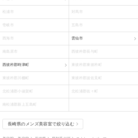
松浦市
対馬市
壱岐市
五島市
西海市
雲仙市
南島原市
西彼杵郡長与町
西彼杵郡時津町
東彼杵郡東彼杵町
東彼杵郡川棚町
東彼杵郡波佐見町
北松浦郡小値賀町
北松浦郡佐々町
南松浦郡新上五島町
長崎県のメンズ美容室で絞り込む