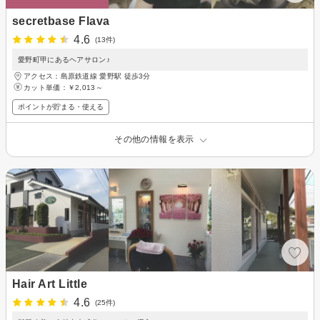
secretbase Flava
4.6
(13件)
愛野町甲にあるヘアサロン♪
アクセス：島原鉄道線 愛野駅 徒歩3分
カット単価：
￥2,013～
ポイントが貯まる・使える
その他の情報を表示
Hair Art Little
4.6
(25件)