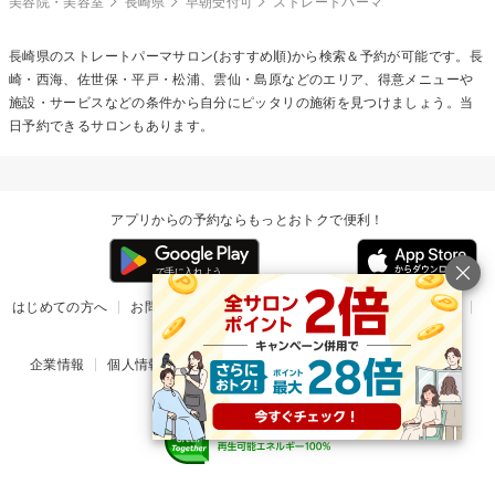
美容院・美容室
長崎県
早朝受付可
ストレートパーマ
長崎県の
ストレートパーマ
サロン(おすすめ順)から検索＆予約が可能です。長
崎・西海、佐世保・平戸・松浦、雲仙・島原などのエリア、得意メニューや
施設・サービスなどの条件から自分にピッタリの施術を見つけましょう。当
日予約できるサロンもあります。
アプリからの予約ならもっとおトクで便利！
はじめての方へ
お問い合わせ
ヘルプ
リリース情報
利用規約
掲載ご希望のサロン様
企業情報
個人情報保護方針
楽天のサービス一覧
アプリ一覧
© Rakuten Group, Inc.