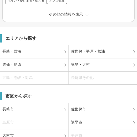
ポイントが貯まる・使える
メンズ歓迎
その他の情報を表示
エリアから探す
長崎・西海
佐世保・平戸・松浦
雲仙・島原
諫早・大村
五島・壱岐・対馬
長崎県その他
市区から探す
長崎市
佐世保市
島原市
諫早市
大村市
平戸市