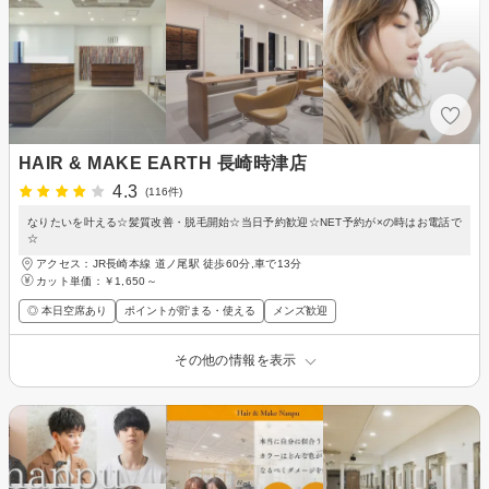
HAIR & MAKE EARTH 長崎時津店
4.3
(116件)
なりたいを叶える☆髪質改善・脱毛開始☆当日予約歓迎☆NET予約が×の時はお電話で
☆
アクセス：JR長崎本線 道ノ尾駅 徒歩60分,車で13分
カット単価：
￥1,650～
◎ 本日空席あり
ポイントが貯まる・使える
メンズ歓迎
その他の情報を表示