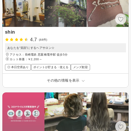
shin
4.7
(44件)
あなたを“笑顔”にするヘアサロン☆
アクセス：長崎電鉄 思案橋電停駅 徒歩5分
カット単価：
￥2,200～
◎ 本日空席あり
ポイントが貯まる・使える
メンズ歓迎
その他の情報を表示