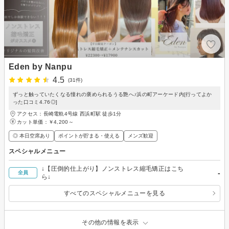
Eden by Nanpu
4.5
(31件)
ずっと触っていたくなる憧れの褒められるうる艶へ♪浜の町アーケード内[行ってよか
った口コミ4.76◎]
アクセス：長崎電軌4号線 西浜町駅 徒歩1分
カット単価：
￥4,200～
◎ 本日空席あり
ポイントが貯まる・使える
メンズ歓迎
スペシャルメニュー
↓【圧倒的仕上がり】ノンストレス縮毛矯正はこち
-
全員
ら↓
すべてのスペシャルメニューを見る
その他の情報を表示