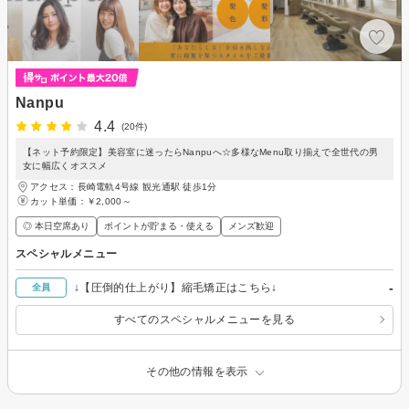
Nanpu
4.4
(20件)
【ネット予約限定】美容室に迷ったらNanpuへ☆多様なMenu取り揃えで全世代の男
女に幅広くオススメ
アクセス：長崎電軌4号線 観光通駅 徒歩1分
カット単価：
￥2,000～
◎ 本日空席あり
ポイントが貯まる・使える
メンズ歓迎
スペシャルメニュー
-
↓【圧倒的仕上がり】縮毛矯正はこちら↓
全員
すべてのスペシャルメニューを見る
その他の情報を表示