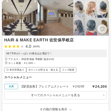
HAIR & MAKE EARTH 佐世保早岐店
4.0
(90件)
NET予約がいっぱいの場合はお電話で！
アクセス：JR佐世保線 早岐駅 徒歩20分
カット単価：
￥1,650～
◎ 本日空席あり
ポイントが貯まる・使える
メンズ歓迎
スペシャルメニュー
￥24,200
【髪質改善】プレミアムストレート ￥24200
全員
すべてのスペシャルメニューを見る
その他の情報を表示