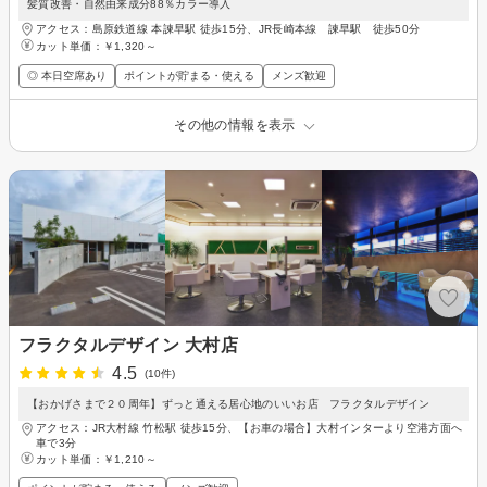
髪質改善・自然由来成分88％カラー導入
アクセス：島原鉄道線 本諫早駅 徒歩15分、JR長崎本線 諫早駅 徒歩50分
カット単価：
￥1,320～
◎ 本日空席あり
ポイントが貯まる・使える
メンズ歓迎
その他の情報を表示
フラクタルデザイン 大村店
4.5
(10件)
【おかげさまで２０周年】ずっと通える居心地のいいお店 フラクタルデザイン
アクセス：JR大村線 竹松駅 徒歩15分、【お車の場合】大村インターより空港方面へ
車で3分
カット単価：
￥1,210～