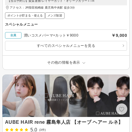
【当日予約◎】髪質改善/レイヤーカット・オリーブカラー＋TR
アクセス：JR指宿枕崎線 鹿児島中央駅 徒歩3分
ポイントが貯まる・使える
メンズ歓迎
スペシャルメニュー
￥9,000
潤いコスメパーマ+カット￥9000
全員
すべてのスペシャルメニューを見る
その他の情報を表示
AUBE HAIR rene 霧島隼人店 【オーブ ヘアー ルネ】
5.0
(3件)