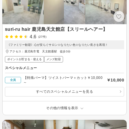
suri-ru hair 鹿児島天文館店【スリールヘアー】
4.6
(27件)
《ファミリー歓迎》心が安らぐサロン☆なりたい色☆なりたい長さを再現！
アクセス：鹿児島市電 天文館通駅 徒歩3分
ポイントが貯まる・使える
メンズ歓迎
スペシャルメニュー
【特殊パーマ】ツイストパーマ＋カット￥10,000
￥10,000
全員
～
すべてのスペシャルメニューを見る
その他の情報を表示