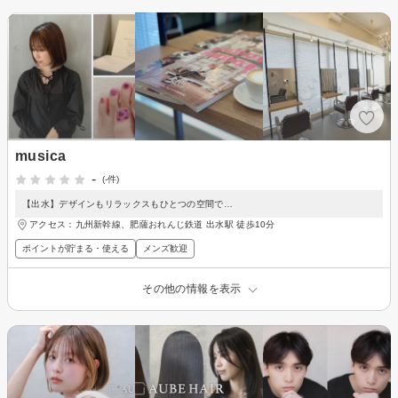
musica
-
(-件)
【出水】デザインもリラックスもひとつの空間で…
アクセス：九州新幹線、肥薩おれんじ鉄道 出水駅 徒歩10分
ポイントが貯まる・使える
メンズ歓迎
その他の情報を表示