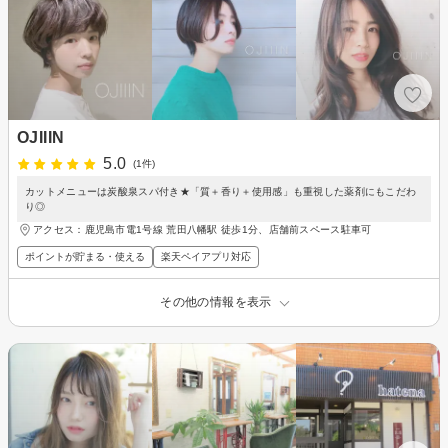
OJIIIN
5.0
(1件)
カットメニューは炭酸泉スパ付き★「質＋香り＋使用感」も重視した薬剤にもこだわ
り◎
アクセス：鹿児島市電1号線 荒田八幡駅 徒歩1分、店舗前スペース駐車可
ポイントが貯まる・使える
楽天ペイアプリ対応
その他の情報を表示