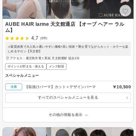
AUBE HAIR larme 天文館通店 【オーブ ヘアー ラル
ム】
4.7
(3件)
≪髪質改善で大人気≫通いやすい価格×高い技術＊艶を育てながらカット・カラーも楽
しめるサロン【天文館】
アクセス：鹿児島市電１系統 天文館通駅 徒歩2分
ポイントが貯まる・使える
メンズ歓迎
スペシャルメニュー
￥10,500
【垢抜けパーマ】カット＋デザインパーマ
全員
すべてのスペシャルメニューを見る
その他の情報を表示