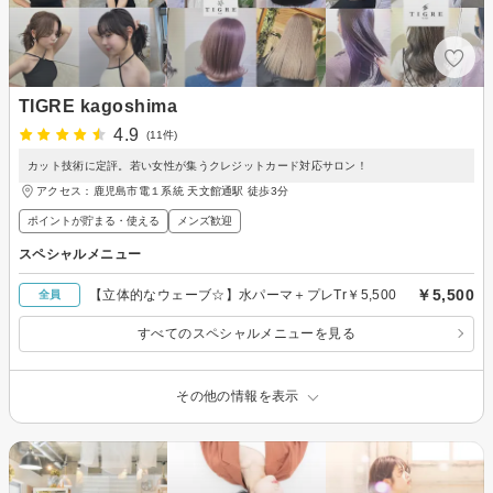
TIGRE kagoshima
4.9
(11件)
カット技術に定評。若い女性が集うクレジットカード対応サロン！
アクセス：鹿児島市電１系統 天文館通駅 徒歩3分
ポイントが貯まる・使える
メンズ歓迎
スペシャルメニュー
￥5,500
【立体的なウェーブ☆】水パーマ＋プレTr￥5,500
全員
すべてのスペシャルメニューを見る
その他の情報を表示