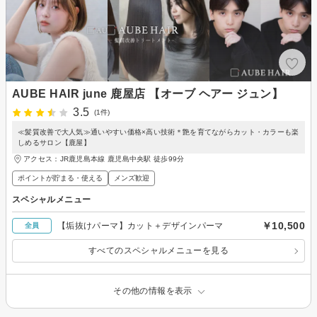
AUBE HAIR june 鹿屋店 【オーブ ヘアー ジュン】
3.5
(1件)
≪髪質改善で大人気≫通いやすい価格×高い技術＊艶を育てながらカット・カラーも楽
しめるサロン【鹿屋】
アクセス：JR鹿児島本線 鹿児島中央駅 徒歩99分
ポイントが貯まる・使える
メンズ歓迎
スペシャルメニュー
￥10,500
【垢抜けパーマ】カット＋デザインパーマ
全員
すべてのスペシャルメニューを見る
その他の情報を表示