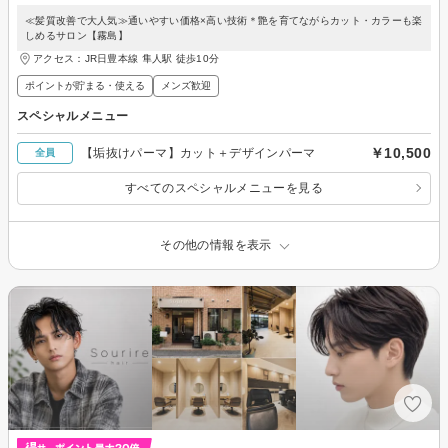
≪髪質改善で大人気≫通いやすい価格×高い技術＊艶を育てながらカット・カラーも楽
しめるサロン【霧島】
アクセス：JR日豊本線 隼人駅 徒歩10分
ポイントが貯まる・使える
メンズ歓迎
スペシャルメニュー
￥10,500
【垢抜けパーマ】カット＋デザインパーマ
全員
すべてのスペシャルメニューを見る
その他の情報を表示