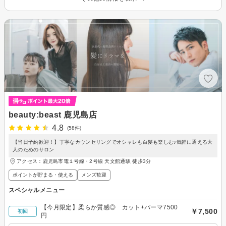
beauty:beast 鹿児島店
4.8
(58件)
【当日予約歓迎！】丁寧なカウンセリングでオシャレも白髪も楽しむ♪気軽に通える大
人のためのサロン
アクセス：鹿児島市電１号線・2号線 天文館通駅 徒歩3分
ポイントが貯まる・使える
メンズ歓迎
スペシャルメニュー
【今月限定】柔らか質感◎ カット+パーマ7500
￥7,500
初回
円