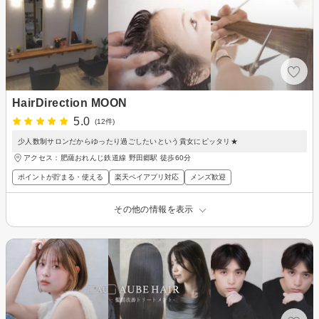
HairDirection MOON
5.0
(12件)
少人数制サロンだからゆったり過ごしたいという貴女にピッタリ★
アクセス：肥薩おれんじ鉄道線 野田郷駅 徒歩60分
ポイントが貯まる・使える
楽天ペイアプリ対応
メンズ歓迎
その他の情報を表示