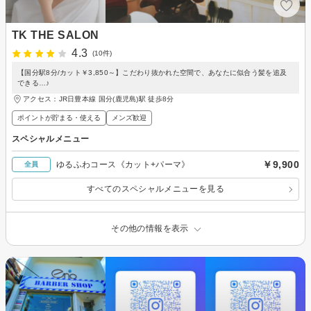
TK THE SALON
4.3
(10件)
【国分駅8分/カット￥3,850～】こだわり抜かれた空間で、あなたに似合う髪を追及
できる…♪
アクセス：JR日豊本線 国分(鹿児島)駅 徒歩8分
ポイントが貯まる・使える
メンズ歓迎
スペシャルメニュー
￥9,900
ゆるふわコース《カット+パーマ》
全員
すべてのスペシャルメニューを見る
その他の情報を表示