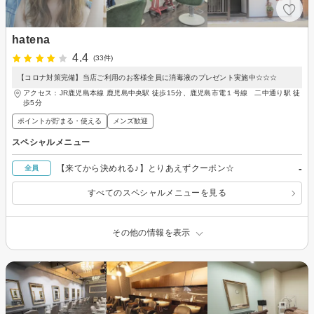
hatena
4.4
(33件)
【コロナ対策完備】当店ご利用のお客様全員に消毒液のプレゼント実施中☆☆☆
アクセス：JR鹿児島本線 鹿児島中央駅 徒歩15分、鹿児島市電１号線 二中通り駅 徒
歩5分
ポイントが貯まる・使える
メンズ歓迎
スペシャルメニュー
-
【来てから決めれる♪】とりあえずクーポン☆
全員
すべてのスペシャルメニューを見る
その他の情報を表示