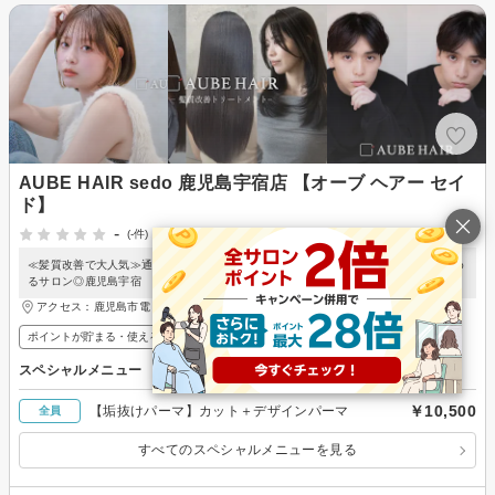
AUBE HAIR sedo 鹿児島宇宿店 【オーブ ヘアー セイ
ド】
-
(-件)
≪髪質改善で大人気≫通いやすい価格×高技術*艶を育てながらカット/カラーも楽しめ
るサロン◎鹿児島宇宿
アクセス：鹿児島市電１系統 脇田駅 徒歩8分
ポイントが貯まる・使える
メンズ歓迎
スペシャルメニュー
￥10,500
【垢抜けパーマ】カット＋デザインパーマ
全員
すべてのスペシャルメニューを見る