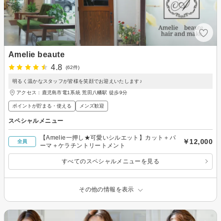
Amelie beaute
4.8
(62件)
明るく温かなスタッフが皆様を笑顔でお迎えいたします♪
アクセス：鹿児島市電1系統 荒田八幡駅 徒歩9分
ポイントが貯まる・使える
メンズ歓迎
スペシャルメニュー
【Amelie一押し★可愛いシルエット】カット＋パ
￥12,000
全員
ーマ＋ケラチントリートメント
すべてのスペシャルメニューを見る
その他の情報を表示