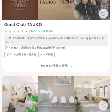
Good Club TAUKO
-
(-件)
7月14日掲載開始
《当日予約歓迎》理想のヘアスタイルが手に入る☆彡幅広いデザインをお任せくださ
い！！
アクセス：鹿児島市電２系統 加治屋町駅 徒歩5分
ポイントが貯まる・使える
メンズ歓迎
その他の情報を表示