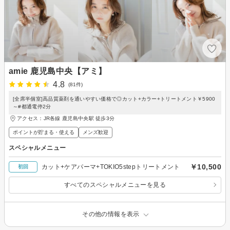
amie 鹿児島中央【アミ】
4.8
(81件)
[全席半個室]高品質薬剤を通いやすい価格で◎カット+カラー+トリートメント￥5900
～#都通電停2分
アクセス：JR各線 鹿児島中央駅 徒歩3分
ポイントが貯まる・使える
メンズ歓迎
スペシャルメニュー
￥10,500
カット+ケアパーマ+TOKIO5stepトリートメント
初回
すべてのスペシャルメニューを見る
その他の情報を表示