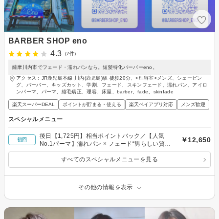
BARBER SHOP eno
4.3
(7件)
薩摩川内市でフェード・濡れパンなら。短髪特化バーバーeno。
アクセス：JR鹿児島本線 川内(鹿児島)駅 徒歩20分、<理容室>メンズ、シェービン
グ、バーバー、キッズカット、学割、フェード、スキンフェード、濡れパン、アイロ
ンパーマ、パーマ、縮毛矯正、理容、床屋、barber、fade、skinfade
楽天スーパーDEAL
ポイントが貯まる・使える
楽天ペイアプリ対応
メンズ歓迎
スペシャルメニュー
後日【1,725円】相当ポイントバック／【人気
￥12,650
初回
No.1パーマ】濡れパン × フェード“男らしい質感
を求める方におすすめ”
すべてのスペシャルメニューを見る
その他の情報を表示