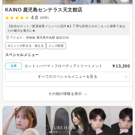
KAINO 鹿児島センテラス天文館店
4.8
(28件)
【似合せカット／髪質改善メニューに定評★】丁寧な技術と心のこもった接客であな
たの魅力を最大に★
アクセス：JR各線 鹿児島中央駅 徒歩22分
ポイントが貯まる・使える
メンズ歓迎
スペシャルメニュー
￥13,200
カット＋パーマ＋フローディアトリートメント
全員
すべてのスペシャルメニューを見る
その他の情報を表示