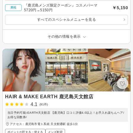
『鹿児島メンズ限定クーポン』コスメパーマ
￥5,150
男性
5720円→5150円
すべてのスペシャルメニューを見る
その他の情報を表示
HAIR & MAKE EARTH 鹿児島天文館店
4.1
(91件)
当日予約可能♪EARTH天文館店 【鹿児島】口コミ評価4.0以上！お手入れ楽ちんヘア/
お得な回数券/
アクセス：鹿児島市電１系統 天文館通駅 徒歩1分
ポイントが貯まる・使える
メンズ歓迎