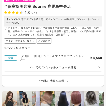
半個室型美容室 Sourire 鹿児島中央店
4.8
(2件)
【メンズ歓迎/楽天ポイント還元有】完全マンツーマン&半個室サロン♪カット+シャン
プー￥3990
アクセス： 鹿児島中央駅前から甲南通りを甲南高校方面へ進み、「黒かつ亭」を右
折。左手の「ペットサロン井上」「すすむ屋茶屋」付近、茶色いレンガ調の建物1Fで
す。大きな木が目印です。駐車場3台完備（店舗裏手）。
ポイントが貯まる・使える
メンズ歓迎
スペシャルメニュー
【2回目，3回目】カット＆マイクロバブルシャン
￥4,560
全員
プー
すべてのスペシャルメニューを見る
その他の情報を表示