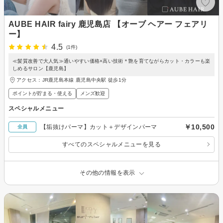
AUBE HAIR fairy 鹿児島店 【オーブ ヘアー フェアリ
ー】
4.5
(1件)
≪髪質改善で大人気≫通いやすい価格×高い技術＊艶を育てながらカット・カラーも楽
しめるサロン【鹿児島】
アクセス：JR鹿児島本線 鹿児島中央駅 徒歩1分
ポイントが貯まる・使える
メンズ歓迎
スペシャルメニュー
￥10,500
【垢抜けパーマ】カット＋デザインパーマ
全員
すべてのスペシャルメニューを見る
その他の情報を表示