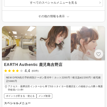
すべてのスペシャルメニューを見る
その他の情報を表示
EARTH Authentic 鹿児島吉野店
4.4
(63件)
NEW OPEN先行予約特別クーポン受付中！カット2200円！根元染め2200円！縮毛矯
正5980円
アクセス：薩摩吉田インターから車で5分☆タイヨー花棚店近くの福福さんの隣☆養護
学校前バス停!
ポイントが貯まる・使える
メンズ歓迎
スペシャルメニュー