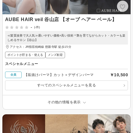
AUBE HAIR veil 谷山店 【オーブ ヘアー ベール】
-
(-件)
≪髪質改善で大人気≫通いやすい価格×高い技術＊艶を育てながらカット・カラーも楽
しめるサロン【谷山】
アクセス：JR指宿枕崎線 慈眼寺駅 徒歩15分
ポイントが貯まる・使える
メンズ歓迎
スペシャルメニュー
￥10,500
【垢抜けパーマ】カット＋デザインパーマ
全員
すべてのスペシャルメニューを見る
その他の情報を表示