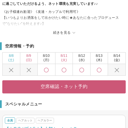
に過ごしていただけるよう、ネット環境も充実しています♪♪
《お子様連れ歓迎》《友達・カップルで利用可》
【いつもよりお洒落をして出かけたい時に★あなたに合ったプロデュース
で”なりたい”を叶えます♪】
ファッションやライフスタイルも含めて一人ひとりへの似合わせスタイルで
続きを見る
あなたの可能性を広げます☆
手触り、質感にもこだわったヘアをキレイに魅せるカラーへ導きます◎
空席情報・予約
きっと満足していただけますので、お気軽にご来店くださいませ♪♪
8/8
8/9
8/10
8/11
8/12
8/13
8/14
(土)
(日)
(月)
(火)
(水)
(木)
(金)
空席確認・ネット予約
スペシャルメニュー
全員
ヘアカット
ヘアカラー