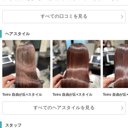
説明を受けたのは初めてでした。結果的にカットの様子をセット台で確認す
ることができず、母子分離がしっかりできていない息子に不安が残りまし
た。ケープを取ってセット台から降りてきて受付まで来てしまった後に、も
すべての口コミを見る
う少しここを切ってほしい…とは言いにくかったです。キッズカットのメニ
ューの説明文に「状況によっては母子分離でのカットになるメニュー」であ
ることを明記していただけると心づもりができて助かるなと思いました。技
ヘアスタイル
術力や手早さは素晴らしいと思います。
Toiro 自由が丘×スタイル
Toiro 自由が丘×スタイル
Toiro 自由が
すべてのヘアスタイルを見る
スタッフ