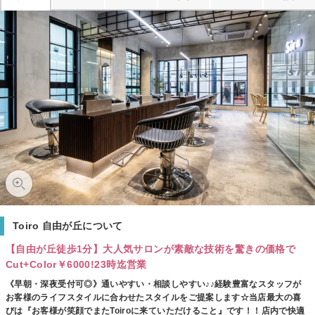
Toiro 自由が丘について
【自由が丘徒歩1分】大人気サロンが素敵な技術を驚きの価格で
Cut+Color￥6000!23時迄営業
《早朝・深夜受付可◎》通いやすい・相談しやすい♪♪経験豊富なスタッフが
お客様のライフスタイルに合わせたスタイルをご提案します☆当店最大の喜
びは『お客様が笑顔でまたToiroに来ていただけること』です！！店内で快適