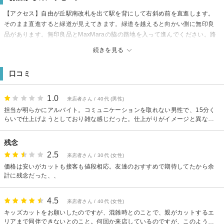
【アクセス】自由が丘駅南改札を出て駅を背にして右斜め前を直進します。
そのまま直進すると緑道が見えてきます。緑道を越えると向かい側に無印良
品があります。無印良品とMaxMaraの脇の路地を入って進んでください。路
地を直進するとT字路にあたるので左に曲がり少し歩くと左手にガラス張りの
続きを見る
ビルの2Fが当店になります。
【駐車場】近隣にコインパーキングあり
口コミ
【その他】当サロンはペット同伴可となっております
1.0
来店者さん / 40代 (男性)
担当が明らかにアルバイト。コミュニケーションを取れない男性で、15分く
らいで仕上げようとしており雑な感じだった。仕上がりがイメージと異なっ
たため、再注文したがキレ気味。
残念
2.5
来店者さん / 30代 (女性)
価格は安いがカットも接客も値段相応。友達のおすすめで期待してたから余
計に残念だった、、
4.5
来店者さん / 40代 (女性)
キッズカットをお願いしたのですが、混雑時とのことで、親がカットするエ
リアまで同伴できないとのこと。何回か来店しているのですが、このような