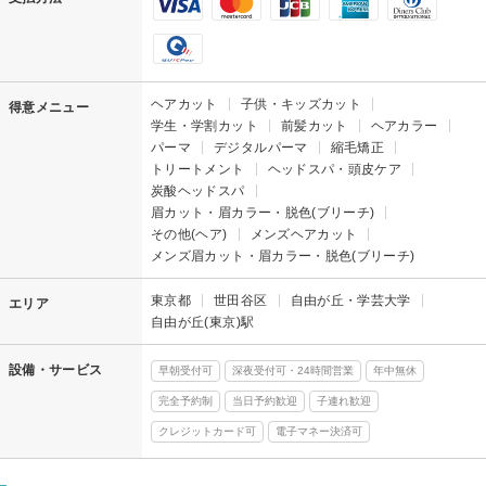
ヘアカット
子供・キッズカット
得意メニュー
学生・学割カット
前髪カット
ヘアカラー
パーマ
デジタルパーマ
縮毛矯正
トリートメント
ヘッドスパ・頭皮ケア
炭酸ヘッドスパ
眉カット・眉カラー・脱色(ブリーチ)
その他(ヘア)
メンズヘアカット
メンズ眉カット・眉カラー・脱色(ブリーチ)
東京都
世田谷区
自由が丘・学芸大学
エリア
自由が丘(東京)駅
設備・サービス
早朝受付可
深夜受付可・24時間営業
年中無休
完全予約制
当日予約歓迎
子連れ歓迎
クレジットカード可
電子マネー決済可