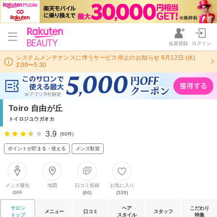
会員登録
ログイン
システムメンテナンスに伴うサービス停止のお知らせ 8月12日 (水)
2:00〜5:30
Toiro 自由が丘
トイロジユウガオカ
3.9
(60件)
ポイントが貯まる・使える
メンズ歓迎
メンズ優先
地図
口コミ投稿
お気に入り
OFF
(60)
(339)
サロン
ヘア
こだわり
メニュー
口コミ
スタッフ
トップ
スタイル
特集