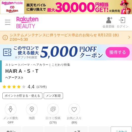
会員登録
ログイン
システムメンテナンスに伴うサービス停止のお知らせ 8月12日 (水)
2:00〜5:30
ストレートパーマ・ヘアカラー | こだわり特集
HAIR A・S・T
ヘアーアスト
4.4
(170件)
ポイントが貯まる・使える
メンズ歓迎
メンズ優先
地図
口コミ投稿
お気に入り
OFF
(170)
(89)
サロン
ヘア
こだわり