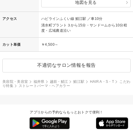
地図を見る
アクセス
ハピラインふくい線 鯖江駅 ／車10分
清水町プラント３から15分・サンドームから10分程
度・広域農道沿い
カット単価
￥4,500～
不適切なサロン情報を報告
美容院・美容室
福井県
越前・鯖江
鯖江駅
HAIR A・S・T
こだわ
り特集
ストレートパーマ・ヘアカラー
アプリからの予約ならもっとおトクで便利！