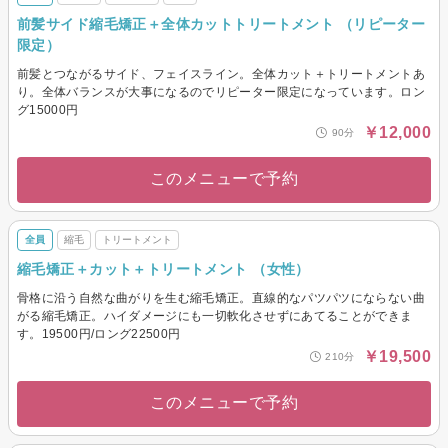
前髪サイド縮毛矯正＋全体カットトリートメント （リピーター
限定）
前髪とつながるサイド、フェイスライン。全体カット＋トリートメントあ
り。全体バランスが大事になるのでリピーター限定になっています。ロン
グ15000円
￥12,000
90分
このメニューで予約
全員
縮毛
トリートメント
縮毛矯正＋カット＋トリートメント （女性）
骨格に沿う自然な曲がりを生む縮毛矯正。直線的なパツパツにならない曲
がる縮毛矯正。ハイダメージにも一切軟化させずにあてることができま
す。19500円/ロング22500円
￥19,500
210分
このメニューで予約